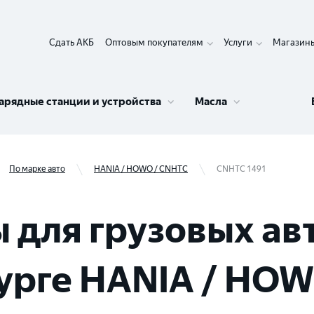
Сдать АКБ
Оптовым покупателям
Услуги
Магазин
арядные станции и устройства
Масла
По марке авто
HANIA / HOWO / CNHTC
CNHTC 1491
 для грузовых ав
урге HANIA / HOW