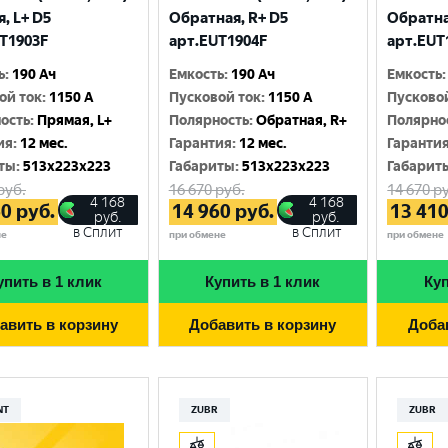
Москва
, L+ D5
Обратная, R+ D5
Обратна
T1903F
арт.EUT1904F
арт.EUT
ь
:
190 Ач
Емкость
:
190 Ач
Емкость
:
ой ток
:
1150 A
Пусковой ток
:
1150 A
Пусково
ость
:
Прямая, L+
Полярность
:
Обратная, R+
Полярно
ия
:
12 мес.
Гарантия
:
12 мес.
Гаранти
ты
:
513x223x223
Габариты
:
513x223x223
Габарит
руб.
16 670
руб.
14 670
ру
4 168
4 168
60
руб.
14 960
руб.
13 41
руб.
руб.
в Сплит
в Сплит
не
при обмене
при обмене
упить в 1 клик
Купить в 1 клик
Куп
авить в корзину
Добавить в корзину
Доба
NT
ZUBR
ZUBR