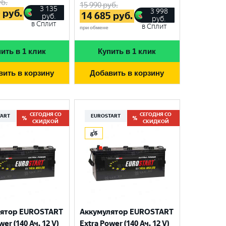
б.
15 990
руб.
3 135
3 998
0
руб.
14 685
руб.
руб.
руб.
в Сплит
в Сплит
при обмене
ить в 1 клик
Купить в 1 клик
вить в корзину
Добавить в корзину
СЕГОДНЯ СО
СЕГОДНЯ СО
TART
EUROSTART
СКИДКОЙ
СКИДКОЙ
лятор EUROSTART
Аккумулятор EUROSTART
wer (140 Ач, 12 V)
Extra Power (140 Ач, 12 V)