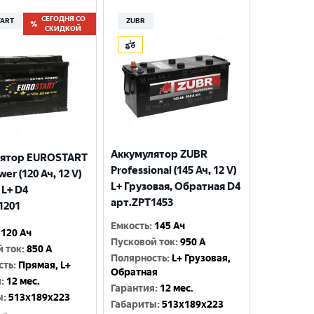
СЕГОДНЯ СО
TART
ZUBR
СКИДКОЙ
Аккумулятор ZUBR
лятор EUROSTART
Professional (145 Ач, 12 V)
wer (120 Ач, 12 V)
L+ Грузовая, Обратная D4
 L+ D4
арт.ZPT1453
1201
Емкость
:
145 Ач
120 Ач
Пусковой ток
:
950 A
й ток
:
850 A
Полярность
:
L+ Грузовая,
сть
:
Прямая, L+
Обратная
я
:
12 мес.
Гарантия
:
12 мес.
ы
:
513x189x223
Габариты
:
513x189x223