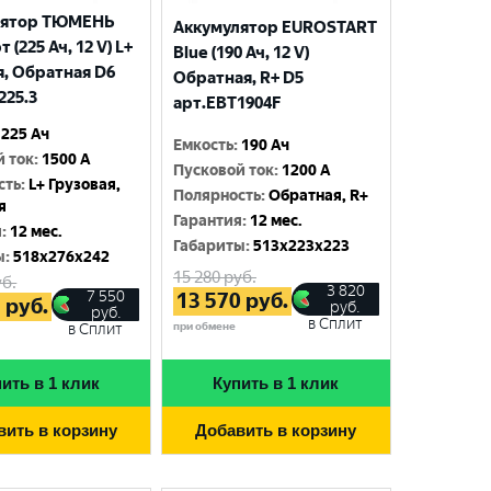
лятор ТЮМЕНЬ
Аккумулятор EUROSTART
 (225 Ач, 12 V) L+
Blue (190 Ач, 12 V)
я, Обратная D6
Обратная, R+ D5
225.3
арт.EBT1904F
225 Ач
Емкость
:
190 Ач
й ток
:
1500 A
Пусковой ток
:
1200 A
сть
:
L+ Грузовая,
Полярность
:
Обратная, R+
я
Гарантия
:
12 мес.
я
:
12 мес.
Габариты
:
513x223x223
ы
:
518x276x242
15 280
руб.
б.
3 820
7 550
13 570
руб.
5
руб.
руб.
руб.
в Сплит
при обмене
в Сплит
ить в 1 клик
Купить в 1 клик
вить в корзину
Добавить в корзину