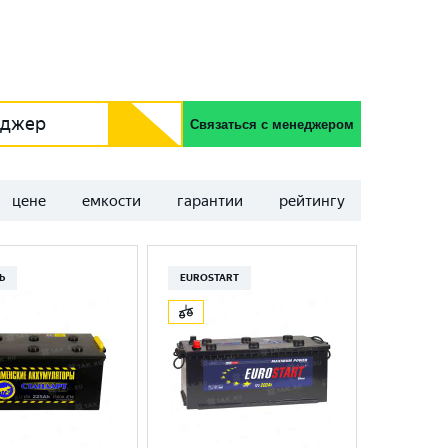
еджер
Связаться с менеджером
цене
емкости
гарантии
рейтингу
Ь
EUROSTART