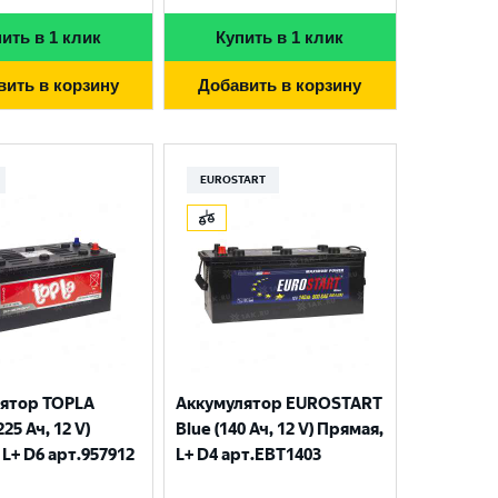
ить в 1 клик
Купить в 1 клик
вить в корзину
Добавить в корзину
EUROSTART
ятор TOPLA
Аккумулятор EUROSTART
225 Ач, 12 V)
Blue (140 Ач, 12 V) Прямая,
L+ D6 арт.957912
L+ D4 арт.EBT1403