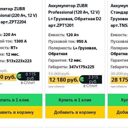
Аккумулятор ZUBR
Аккуму
улятор ZUBR
Professional (120 Ач, 12 V)
Стандарт
ional (220 Ач, 12 V)
L+ Грузовая, Обратная D2
Грузова
 арт.ZPT2204
арт.ZPT1201
арт.TNS
ь
:
220 Ач
Емкость
:
120 Ач
Емкость
:
ой ток
:
1300 A
Пусковой ток
:
950 A
Пусково
ость
:
RT+
Полярность
:
L+ Грузовая,
Полярно
Обратная
Обратна
ия
:
12 мес.
Гарантия
:
12 мес.
Гаранти
ты
:
513x223x223
Габариты
:
347x175x225
Габарит
руб.
13 260
руб.
30 200
ру
6 115
80
руб.
3 315
руб.
12 180
руб.
28 17
руб.
в Сплит
не
в Сплит
при обмене
при обмене
упить в 1 клик
Купить в 1 клик
Куп
авить в корзину
Добавить в корзину
Доба