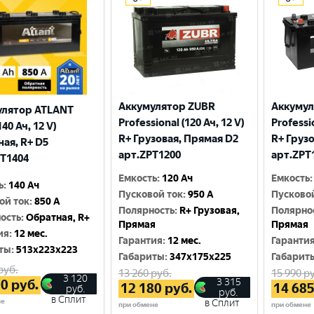
Аккумулятор ZUBR
Аккумул
улятор ATLANT
Professional (120 Ач, 12 V)
Professio
140 Ач, 12 V)
R+ Грузовая, Прямая D2
R+ Груз
ая, R+ D5
арт.ZPT1200
арт.ZPT
T1404
Емкость
:
120 Ач
Емкость
:
ь
:
140 Ач
Пусковой ток
:
950 A
Пусково
ой ток
:
850 A
Полярность
:
R+ Грузовая,
Полярно
ость
:
Обратная, R+
Прямая
Прямая
ия
:
12 мес.
Гарантия
:
12 мес.
Гаранти
ты
:
513x223x223
Габариты
:
347x175x225
Габарит
руб.
13 260
руб.
15 990
ру
3 120
3 315
20
руб.
12 180
руб.
14 68
руб.
руб.
в Сплит
не
в Сплит
при обмене
при обмене