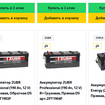
упить в 1 клик
Купить в 1 клик
Куп
авить в корзину
Добавить в корзину
Доба
ZUBR
TOPLA
улятор ZUBR
Аккумулятор ZUBR
Аккумул
ional (190 Ач, 12 V)
Professional (190 Ач, 12 V)
Energy (
зовая, Обратная D5
R+ Грузовая, Прямая D5
Прямая, 
T1903F
арт.ZPT1904F