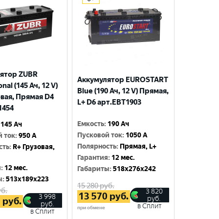
ятор ZUBR
Аккумулятор EUROSTART
nal (145 Ач, 12 V)
Blue (190 Ач, 12 V) Прямая,
овая, Прямая D4
L+ D6 арт.EBT1903
1454
Емкость
:
190 Ач
145 Ач
Пусковой ток
:
1050 A
й ток
:
950 A
Полярность
:
Прямая, L+
сть
:
R+ Грузовая,
Гарантия
:
12 мес.
я
:
12 мес.
Габариты
:
518x276x242
ы
:
513x189x223
15 280
руб.
б.
3 820
13 570
руб.
3 998
руб.
5
руб.
руб.
в Сплит
при обмене
в Сплит