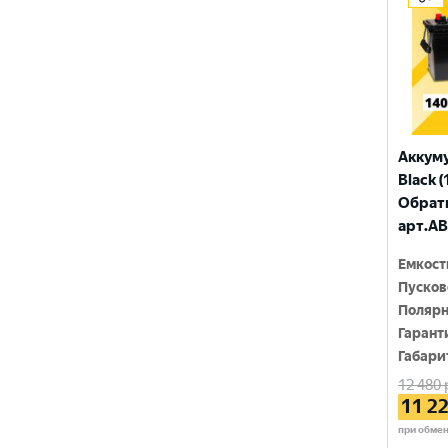
ПУЛЬС
ТЮМЕНЬ
Аккум
Black (
Обратн
арт.AB
Емкост
Пусков
Полярн
Гарант
Габари
12 480
11 2
при обме