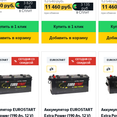
12 540
руб.
12 540
ру
3 820
3 135
70
руб.
11 460
руб.
11 46
руб.
руб.
в Сплит
не
в Сплит
при обмене
при обмене
упить в 1 клик
Купить в 1 клик
Куп
авить в корзину
Добавить в корзину
Доба
СЕГОДНЯ СО
СЕГОДНЯ СО
START
EUROSTART
EUROS
СКИДКОЙ
СКИДКОЙ
Выберите ваш город
Великий Новгород
Санкт-Петербург
улятор EUROSTART
Аккумулятор EUROSTART
Аккуму
Гатчина
Смоленск
ower (190 Ач, 12 V)
Extra Power (190 Ач, 12 V)
Extra Po