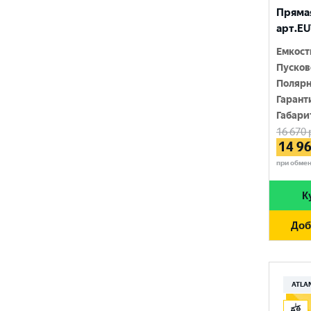
RIDER
Прямая
1400 A
арт.EU
SMART ELEMENT
1420 A
Емкост
SOLITE
Пусков
1450 A
Полярн
TUDOR
1500 A
Гарант
Габари
TUNGSTONE
1550 A
16 670
14 9
URSA
при обме
VAIPER
К
VEKTOR
Доб
VOLTRON
VST
АТАКА
ATLA
ЗАПУСК