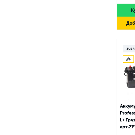
К
Доб
ZUBR
Аккум
Profess
L+ Гру
арт.ZP