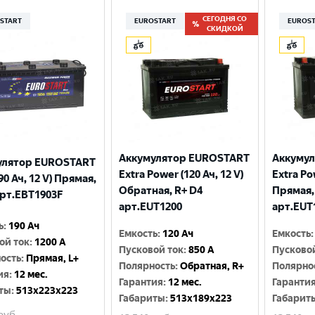
СЕГОДНЯ СО
START
EUROSTART
EUROS
СКИДКОЙ
Аккумулятор EUROSTART
Аккуму
улятор EUROSTART
Extra Power (120 Ач, 12 V)
Extra Po
90 Ач, 12 V) Прямая,
Обратная, R+ D4
Прямая,
арт.EBT1903F
арт.EUT1200
арт.EUT
ь
:
190 Ач
Емкость
:
120 Ач
Емкость
:
ой ток
:
1200 A
Пусковой ток
:
850 A
Пусково
ость
:
Прямая, L+
Полярность
:
Обратная, R+
Полярно
ия
:
12 мес.
Гарантия
:
12 мес.
Гаранти
ты
:
513x223x223
Габариты
:
513x189x223
Габарит
руб.