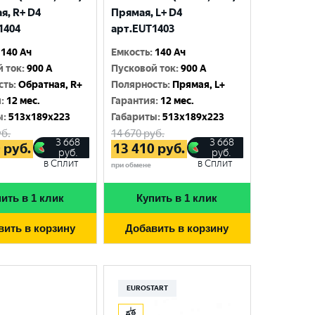
я, R+ D4
Прямая, L+ D4
1404
арт.EUT1403
140 Ач
Емкость
:
140 Ач
й ток
:
900 A
Пусковой ток
:
900 A
сть
:
Обратная, R+
Полярность
:
Прямая, L+
я
:
12 мес.
Гарантия
:
12 мес.
ы
:
513x189x223
Габариты
:
513x189x223
б.
14 670
руб.
3 668
3 668
0
руб.
13 410
руб.
руб.
руб.
в Сплит
в Сплит
при обмене
ить в 1 клик
Купить в 1 клик
вить в корзину
Добавить в корзину
EUROSTART