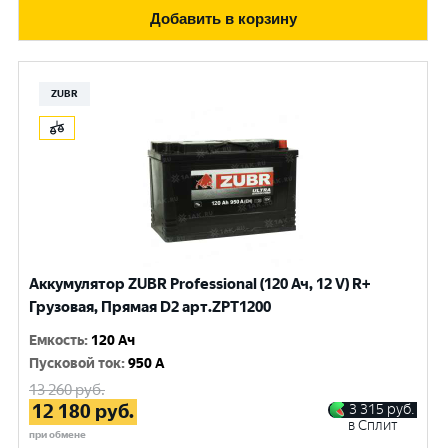
Добавить в корзину
ZUBR
Аккумулятор ZUBR Professional (120 Ач, 12 V) R+
Грузовая, Прямая D2 арт.ZPT1200
Емкость
:
120 Ач
Пусковой ток
:
950 A
13 260
руб.
12 180
руб.
3 315
руб.
в Сплит
при обмене