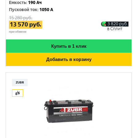
Емкость
:
190 Ач
Пусковой ток
:
1050 A
15 280
руб.
13 570
руб.
3 820
руб.
в Сплит
при обмене
Купить в 1 клик
Добавить в корзину
ZUBR