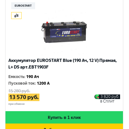
EUROSTART
Аккумулятор EUROSTART Blue (190 Ач, 12 V) Прямая,
L+ D5 арт.EBT1903F
Емкость
:
190 Ач
Пусковой ток
:
1200 A
15 280
руб.
13 570
руб.
3 820
руб.
в Сплит
при обмене
Купить в 1 клик