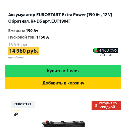
Аккумулятор EUROSTART Extra Power (190 Ач, 12 V)
Обратная, R+ D5 арт.EUT1904F
Емкость
:
190 Ач
Пусковой ток
:
1150 A
16 670
руб.
14 960
руб.
4 168
руб.
в Сплит
при обмене
Купить в 1 клик
Добавить в корзину
СЕГОДНЯ СО
EUROSTART
СКИДКОЙ