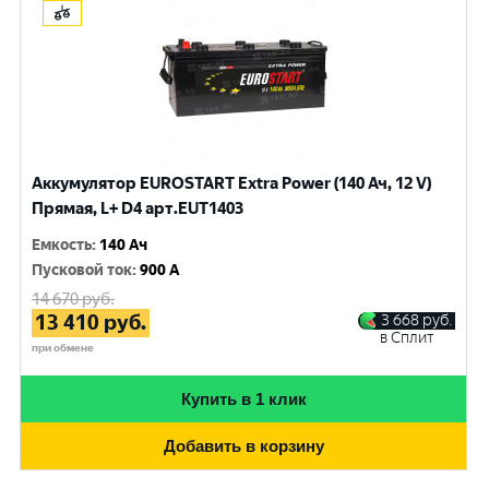
Аккумулятор EUROSTART Extra Power (140 Ач, 12 V)
Прямая, L+ D4 арт.EUT1403
Емкость
:
140 Ач
Пусковой ток
:
900 A
14 670
руб.
13 410
руб.
3 668
руб.
в Сплит
при обмене
Купить в 1 клик
Добавить в корзину