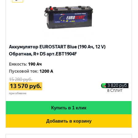
Аккумулятор EUROSTART Blue (190 Ач, 12 V)
Обратная, R+ D5 арт.EBT1904F
Емкость
:
190 Ач
Пусковой ток
:
1200 A
15 280
руб.
13 570
руб.
3 820
руб.
в Сплит
при обмене
Купить в 1 клик
Добавить в корзину