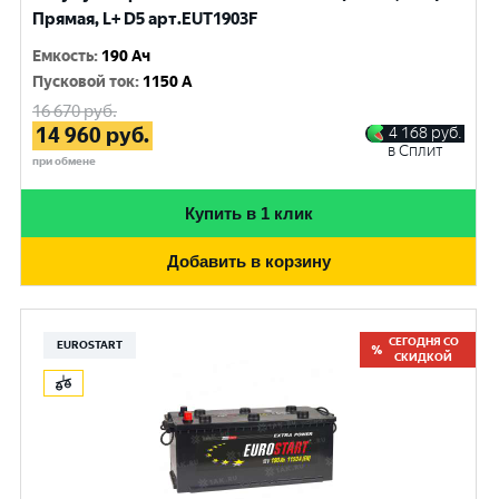
Прямая, L+ D5 арт.EUT1903F
Емкость
:
190 Ач
Пусковой ток
:
1150 A
16 670
руб.
14 960
руб.
4 168
руб.
в Сплит
при обмене
Купить в 1 клик
Добавить в корзину
СЕГОДНЯ СО
EUROSTART
СКИДКОЙ