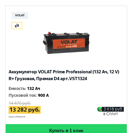
VOLAT
Аккумулятор VOLAT Prime Professional (132 Ач, 12 V)
R+ Грузовая, Прямая D4 арт.VST1324
Емкость
:
132 Ач
Пусковой ток
:
900 A
14 470
руб.
13 282
руб.
3 618
руб.
в Сплит
при обмене
Купить в 1 клик