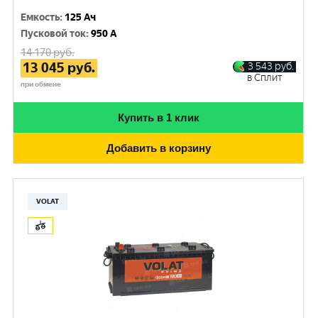
Емкость
:
125 Ач
Пусковой ток
:
950 A
14 170
руб.
13 045
руб.
3 543
руб.
в Сплит
при обмене
Купить в 1 клик
Добавить в корзину
VOLAT