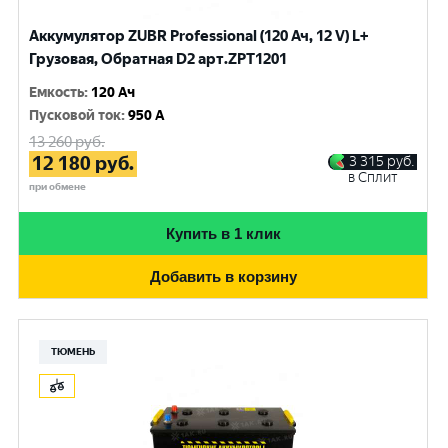
Аккумулятор ZUBR Professional (120 Ач, 12 V) L+
Грузовая, Обратная D2 арт.ZPT1201
Емкость
:
120 Ач
Пусковой ток
:
950 A
13 260
руб.
12 180
руб.
3 315
руб.
в Сплит
при обмене
Купить в 1 клик
Добавить в корзину
ТЮМЕНЬ