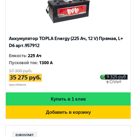
Аккумулятор TOPLA Energy (225 Ач, 12 V) Прямая, L+
D6 арт.957912
Емкость
:
225 Ач
Пусковой ток
:
1300 A
37 300
руб.
35 275
руб.
9 325
руб.
в Сплит
при обмене
Купить в 1 клик
Добавить в корзину
EUROSTART