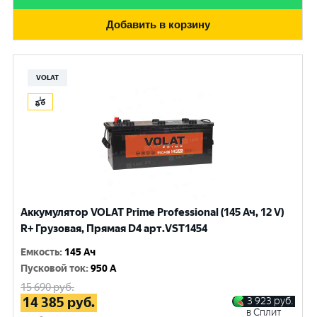
Добавить в корзину
VOLAT
Аккумулятор VOLAT Prime Professional (145 Ач, 12 V)
R+ Грузовая, Прямая D4 арт.VST1454
Емкость
:
145 Ач
Пусковой ток
:
950 A
15 690
руб.
14 385
руб.
3 923
руб.
в Сплит