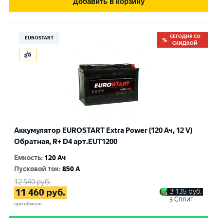
Добавить в корзину
СЕГОДНЯ СО
EUROSTART
СКИДКОЙ
Аккумулятор EUROSTART Extra Power (120 Ач, 12 V)
Обратная, R+ D4 арт.EUT1200
Емкость
:
120 Ач
Пусковой ток
:
850 A
12 540
руб.
11 460
руб.
3 135
руб.
в Сплит
при обмене