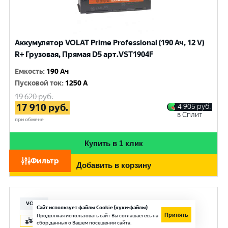
Аккумулятор VOLAT Prime Professional (190 Ач, 12 V)
R+ Грузовая, Прямая D5 арт.VST1904F
Емкость
:
190 Ач
Пусковой ток
:
1250 A
19 620
руб.
17 910
руб.
4 905
руб.
в Сплит
при обмене
Купить в 1 клик
Фильтр
Добавить в корзину
VOLAT
Сайт использует файлы Cookie (куки-файлы)
Принять
Продолжая использовать сайт Вы соглашаетесь на
сбор данных о Вашем посещении сайта.