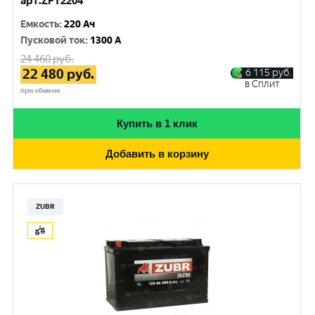
арт.ZPT2204
Емкость
:
220 Ач
Пусковой ток
:
1300 A
24 460
руб.
22 480
руб.
6 115
руб.
в Сплит
при обмене
Купить в 1 клик
Добавить в корзину
ZUBR