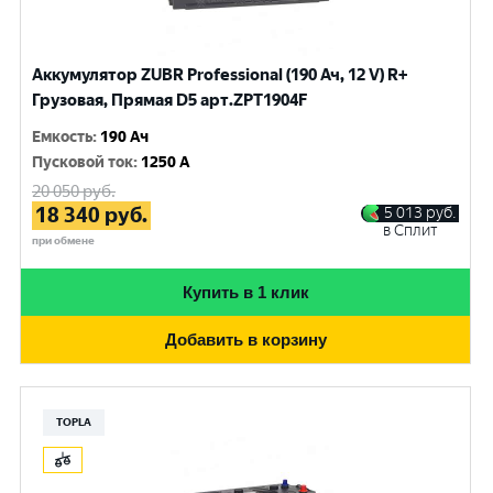
Аккумулятор ZUBR Professional (190 Ач, 12 V) R+
Грузовая, Прямая D5 арт.ZPT1904F
Емкость
:
190 Ач
Пусковой ток
:
1250 A
20 050
руб.
18 340
руб.
5 013
руб.
в Сплит
при обмене
Купить в 1 клик
Добавить в корзину
TOPLA