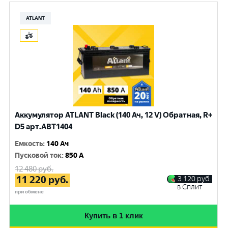
ATLANT
Аккумулятор ATLANT Black (140 Ач, 12 V) Обратная, R+
D5 арт.ABT1404
Емкость
:
140 Ач
Пусковой ток
:
850 A
12 480
руб.
11 220
руб.
3 120
руб.
в Сплит
при обмене
Купить в 1 клик