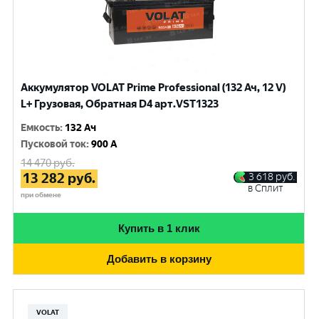
Аккумулятор VOLAT Prime Professional (132 Ач, 12 V)
L+ Грузовая, Обратная D4 арт.VST1323
Емкость
:
132 Ач
Пусковой ток
:
900 A
14 470
руб.
13 282
руб.
3 618
руб.
в Сплит
при обмене
Купить в 1 клик
Добавить в корзину
VOLAT