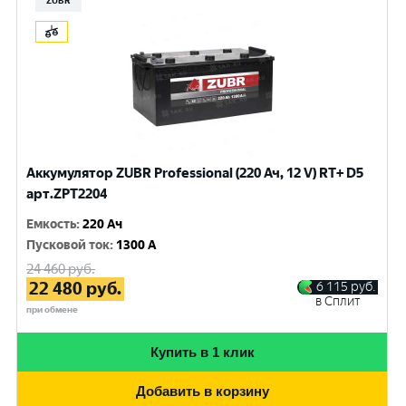
ZUBR
Аккумулятор ZUBR Professional (220 Ач, 12 V) RT+ D5
арт.ZPT2204
Емкость
:
220 Ач
Пусковой ток
:
1300 A
24 460
руб.
22 480
руб.
6 115
руб.
в Сплит
при обмене
Купить в 1 клик
Добавить в корзину