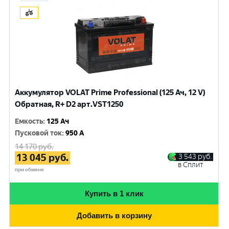
Аккумулятор VOLAT Prime Professional (125 Ач, 12 V)
Обратная, R+ D2 арт.VST1250
Емкость
:
125 Ач
Пусковой ток
:
950 A
14 170
руб.
13 045
руб.
3 543
руб.
в Сплит
при обмене
Купить в 1 клик
Добавить в корзину