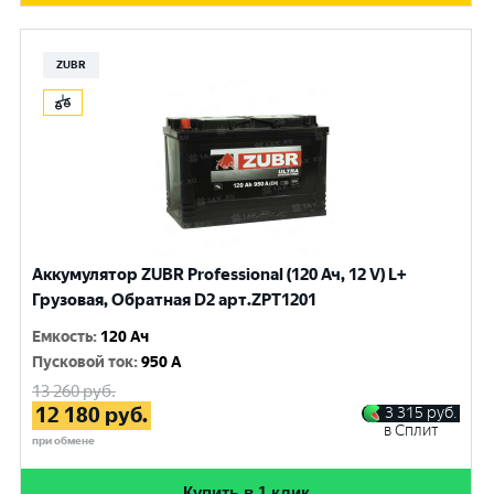
ZUBR
Аккумулятор ZUBR Professional (120 Ач, 12 V) L+
Грузовая, Обратная D2 арт.ZPT1201
Емкость
:
120 Ач
Пусковой ток
:
950 A
13 260
руб.
12 180
руб.
3 315
руб.
в Сплит
при обмене
Купить в 1 клик