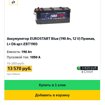
Аккумулятор EUROSTART Blue (190 Ач, 12 V) Прямая,
L+ D6 арт.EBT1903
Емкость
:
190 Ач
Пусковой ток
:
1050 A
15 280
руб.
13 570
руб.
3 820
руб.
в Сплит
при обмене
Купить в 1 клик
Добавить в корзину