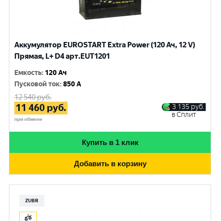
Аккумулятор EUROSTART Extra Power (120 Ач, 12 V)
Прямая, L+ D4 арт.EUT1201
Емкость
:
120 Ач
Пусковой ток
:
850 A
12 540
руб.
11 460
руб.
3 135
руб.
в Сплит
при обмене
Купить в 1 клик
Добавить в корзину
ZUBR