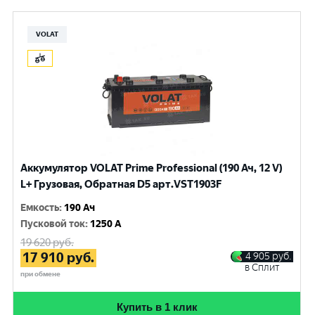
VOLAT
Аккумулятор VOLAT Prime Professional (190 Ач, 12 V)
L+ Грузовая, Обратная D5 арт.VST1903F
Емкость
:
190 Ач
Пусковой ток
:
1250 A
19 620
руб.
17 910
руб.
4 905
руб.
в Сплит
при обмене
Купить в 1 клик