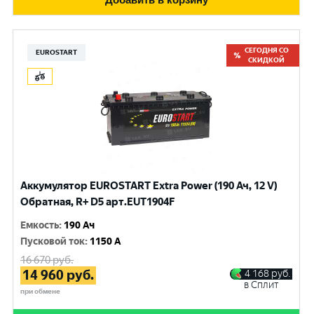
СЕГОДНЯ СО
EUROSTART
СКИДКОЙ
Аккумулятор EUROSTART Extra Power (190 Ач, 12 V)
Обратная, R+ D5 арт.EUT1904F
Емкость
:
190 Ач
Пусковой ток
:
1150 A
16 670
руб.
14 960
руб.
4 168
руб.
в Сплит
при обмене