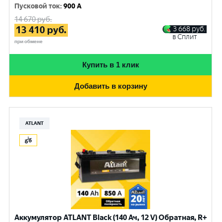
Пусковой ток
:
900 A
14 670
руб.
13 410
руб.
3 668
руб.
в Сплит
при обмене
Купить в 1 клик
Добавить в корзину
ATLANT
Аккумулятор ATLANT Black (140 Ач, 12 V) Обратная, R+