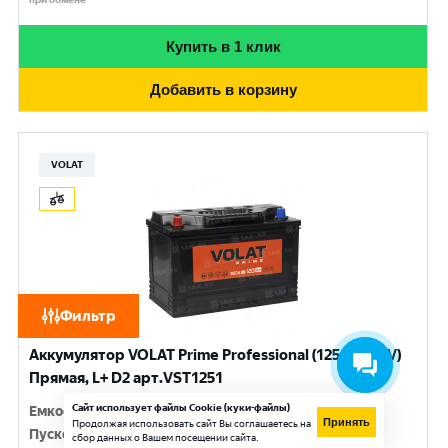
Купить в 1 клик
Добавить в корзину
VOLAT
Фильтр
Аккумулятор VOLAT Prime Professional (125 Ач, 12 V)
Прямая, L+ D2 арт.VST1251
Сайт использует файлы Cookie (куки-файлы)
Емкость
:
125 Ач
Принять
Продолжая использовать сайт Вы соглашаетесь на
Пусковой ток
:
950 A
сбор данных о Вашем посещении сайта.