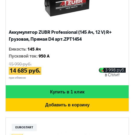
Аккумулятор ZUBR Professional (145 Ач, 12 V) R+
Грузовая, Прямая D4 арт.ZPT1454
Емкость
:
145 Ач
Пусковой ток
:
950 A
15 990
руб.
14 685
руб.
3 998
руб.
в Сплит
при обмене
Купить в 1 клик
Добавить в корзину
EUROSTART