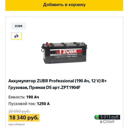
Добавить в корзину
ZUBR
Аккумулятор ZUBR Professional (190 Ач, 12 V) R+
Грузовая, Прямая D5 арт.ZPT1904F
Емкость
:
190 Ач
Пусковой ток
:
1250 A
20 050
руб.
18 340
руб.
5 013
руб.
в Сплит
при обмене