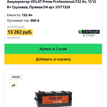
Аккумулятор VOLAT Prime Professional (132 Ач, 12 V)
R+ Грузовая, Прямая D4 арт.VST1324
Емкость
:
132 Ач
Пусковой ток
:
900 A
14 470
руб.
13 282
руб.
3 618
руб.
в Сплит
при обмене
Купить в 1 клик
Добавить в корзину
VOLAT