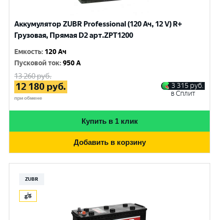
Аккумулятор ZUBR Professional (120 Ач, 12 V) R+
Грузовая, Прямая D2 арт.ZPT1200
Емкость
:
120 Ач
Пусковой ток
:
950 A
13 260
руб.
12 180
руб.
3 315
руб.
в Сплит
при обмене
Купить в 1 клик
Добавить в корзину
ZUBR