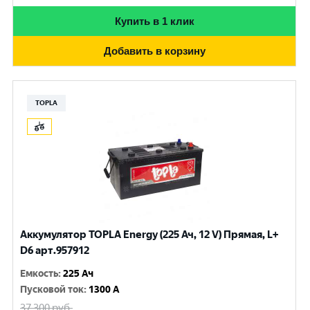
Купить в 1 клик
Добавить в корзину
TOPLA
Аккумулятор TOPLA Energy (225 Ач, 12 V) Прямая, L+
D6 арт.957912
Емкость
:
225 Ач
Пусковой ток
:
1300 A
37 300
руб.