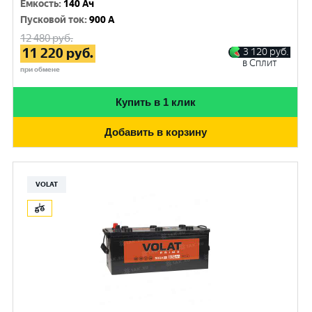
Емкость
:
140 Ач
Пусковой ток
:
900 A
12 480
руб.
11 220
руб.
3 120
руб.
в Сплит
при обмене
Купить в 1 клик
Добавить в корзину
VOLAT