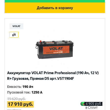
Добавить в корзину
VOLAT
Аккумулятор VOLAT Prime Professional (190 Ач, 12 V)
R+ Грузовая, Прямая D5 арт.VST1904F
Емкость
:
190 Ач
Пусковой ток
:
1250 A
19 620
руб.
17 910
руб.
4 905
руб.
в Сплит
при обмене