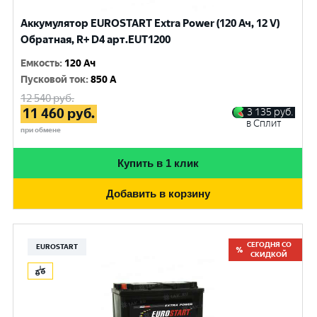
Аккумулятор EUROSTART Extra Power (120 Ач, 12 V)
Обратная, R+ D4 арт.EUT1200
Емкость
:
120 Ач
Пусковой ток
:
850 A
12 540
руб.
11 460
руб.
3 135
руб.
в Сплит
при обмене
Купить в 1 клик
Добавить в корзину
СЕГОДНЯ СО
EUROSTART
СКИДКОЙ