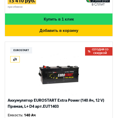
13 410
руб.
3 668
руб.
в Сплит
при обмене
Купить в 1 клик
Добавить в корзину
СЕГОДНЯ СО
EUROSTART
СКИДКОЙ
Аккумулятор EUROSTART Extra Power (140 Ач, 12 V)
Прямая, L+ D4 арт.EUT1403
Емкость
:
140 Ач