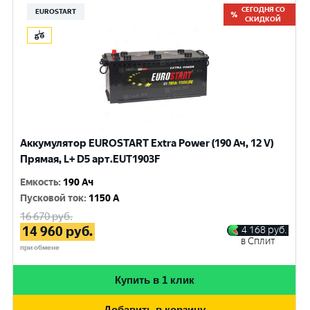
СЕГОДНЯ СО
EUROSTART
СКИДКОЙ
Аккумулятор EUROSTART Extra Power (190 Ач, 12 V)
Прямая, L+ D5 арт.EUT1903F
Емкость
:
190 Ач
Пусковой ток
:
1150 A
16 670
руб.
14 960
руб.
4 168
руб.
в Сплит
при обмене
Купить в 1 клик
Добавить в корзину