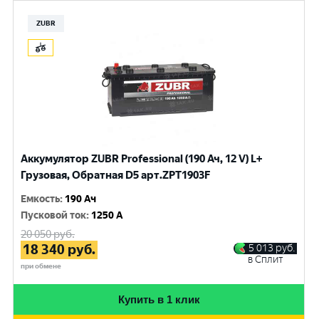
ZUBR
Аккумулятор ZUBR Professional (190 Ач, 12 V) L+
Грузовая, Обратная D5 арт.ZPT1903F
Емкость
:
190 Ач
Пусковой ток
:
1250 A
20 050
руб.
18 340
руб.
5 013
руб.
в Сплит
при обмене
Купить в 1 клик