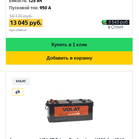
Емкость
:
125 Ач
Пусковой ток
:
950 A
14 170
руб.
13 045
руб.
3 543
руб.
в Сплит
при обмене
Купить в 1 клик
Добавить в корзину
VOLAT