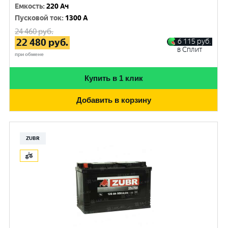
Емкость
:
220 Ач
Пусковой ток
:
1300 A
24 460
руб.
22 480
руб.
6 115
руб.
в Сплит
при обмене
Купить в 1 клик
Добавить в корзину
ZUBR