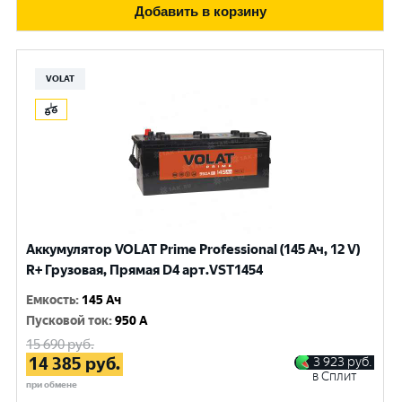
Добавить в корзину
VOLAT
Аккумулятор VOLAT Prime Professional (145 Ач, 12 V)
R+ Грузовая, Прямая D4 арт.VST1454
Емкость
:
145 Ач
Пусковой ток
:
950 A
15 690
руб.
14 385
руб.
3 923
руб.
в Сплит
при обмене