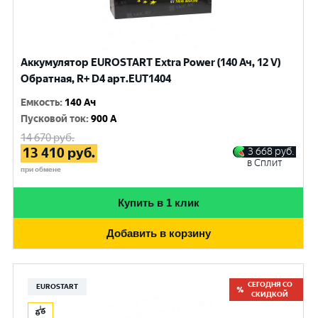
Аккумулятор EUROSTART Extra Power (140 Ач, 12 V)
Обратная, R+ D4 арт.EUT1404
Емкость
:
140 Ач
Пусковой ток
:
900 A
14 670
руб.
13 410
руб.
3 668
руб.
в Сплит
при обмене
Купить в 1 клик
Добавить в корзину
СЕГОДНЯ СО
EUROSTART
СКИДКОЙ