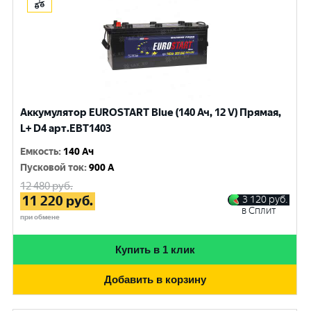
Аккумулятор EUROSTART Blue (140 Ач, 12 V) Прямая,
L+ D4 арт.EBT1403
Емкость
:
140 Ач
Пусковой ток
:
900 A
12 480
руб.
11 220
руб.
3 120
руб.
в Сплит
при обмене
Купить в 1 клик
Добавить в корзину