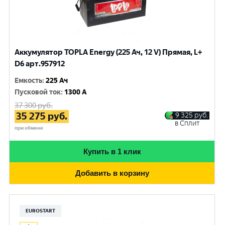
Аккумулятор TOPLA Energy (225 Ач, 12 V) Прямая, L+
D6 арт.957912
Емкость
:
225 Ач
Пусковой ток
:
1300 A
37 300
руб.
35 275
руб.
9 325
руб.
в Сплит
при обмене
Купить в 1 клик
Добавить в корзину
EUROSTART