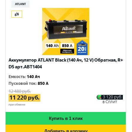
ATLANT
Аккумулятор ATLANT Black (140 Ач, 12 V) Обратная, R+
D5 арт.ABT1404
Емкость
:
140 Ач
Пусковой ток
:
850 A
12 480
руб.
11 220
руб.
3 120
руб.
в Сплит
при обмене
Купить в 1 клик
Добавить в корзину