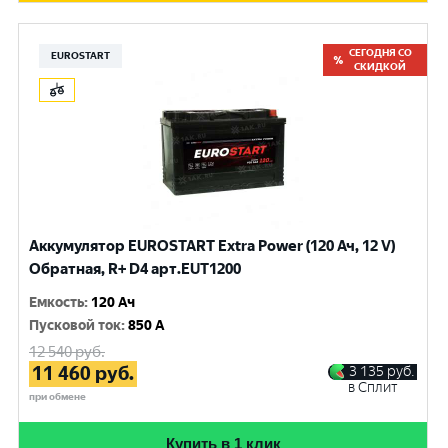
СЕГОДНЯ СО
EUROSTART
СКИДКОЙ
Аккумулятор EUROSTART Extra Power (120 Ач, 12 V)
Обратная, R+ D4 арт.EUT1200
Емкость
:
120 Ач
Пусковой ток
:
850 A
12 540
руб.
11 460
руб.
3 135
руб.
в Сплит
при обмене
Купить в 1 клик