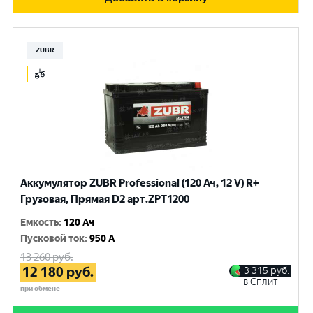
ZUBR
Аккумулятор ZUBR Professional (120 Ач, 12 V) R+
Грузовая, Прямая D2 арт.ZPT1200
Емкость
:
120 Ач
Пусковой ток
:
950 A
13 260
руб.
12 180
руб.
3 315
руб.
в Сплит
при обмене