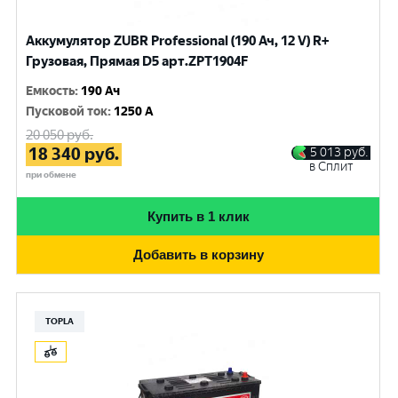
Аккумулятор ZUBR Professional (190 Ач, 12 V) R+
Грузовая, Прямая D5 арт.ZPT1904F
Емкость
:
190 Ач
Пусковой ток
:
1250 A
20 050
руб.
18 340
руб.
5 013
руб.
в Сплит
при обмене
Купить в 1 клик
Добавить в корзину
TOPLA