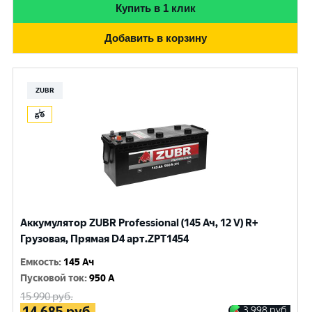
Купить в 1 клик
Добавить в корзину
ZUBR
Аккумулятор ZUBR Professional (145 Ач, 12 V) R+
Грузовая, Прямая D4 арт.ZPT1454
Емкость
:
145 Ач
Пусковой ток
:
950 A
15 990
руб.
14 685
руб.
3 998
руб.