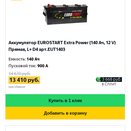
Аккумулятор EUROSTART Extra Power (140 Ач, 12 V)
Прямая, L+ D4 арт.EUT1403
Емкость
:
140 Ач
Пусковой ток
:
900 A
14 670
руб.
13 410
руб.
3 668
руб.
в Сплит
при обмене
Купить в 1 клик
Добавить в корзину