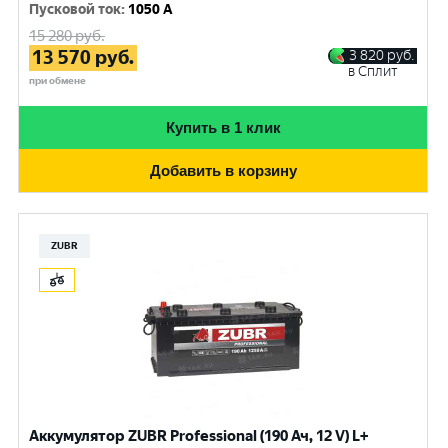
Пусковой ток
:
1050 A
15 280
руб.
13 570
руб.
3 820
руб.
в Сплит
при обмене
Купить в 1 клик
Добавить в корзину
ZUBR
Аккумулятор ZUBR Professional (190 Ач, 12 V) L+