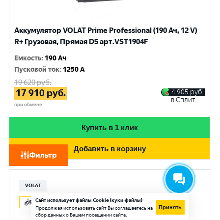
Аккумулятор VOLAT Prime Professional (190 Ач, 12 V)
R+ Грузовая, Прямая D5 арт.VST1904F
Емкость
:
190 Ач
Пусковой ток
:
1250 A
19 620
руб.
17 910
руб.
4 905
руб.
в Сплит
при обмене
Купить в 1 клик
Добавить в корзину
Фильтр
VOLAT
Сайт использует файлы Cookie (куки-файлы)
Принять
Продолжая использовать сайт Вы соглашаетесь на
сбор данных о Вашем посещении сайта.