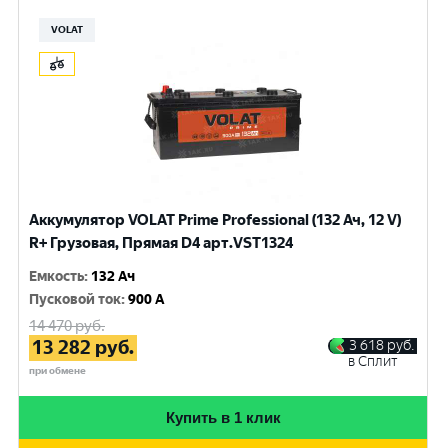
VOLAT
Аккумулятор VOLAT Prime Professional (132 Ач, 12 V)
R+ Грузовая, Прямая D4 арт.VST1324
Емкость
:
132 Ач
Пусковой ток
:
900 A
14 470
руб.
13 282
руб.
3 618
руб.
в Сплит
при обмене
Купить в 1 клик