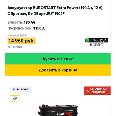
Аккумулятор EUROSTART Extra Power (190 Ач, 12 V)
Обратная, R+ D5 арт.EUT1904F
Емкость
:
190 Ач
Пусковой ток
:
1150 A
16 670
руб.
14 960
руб.
4 168
руб.
в Сплит
при обмене
Купить в 1 клик
Добавить в корзину
СЕГОДНЯ СО
EUROSTART
СКИДКОЙ