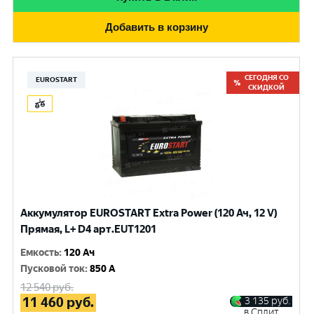
Добавить в корзину
СЕГОДНЯ СО
EUROSTART
СКИДКОЙ
Аккумулятор EUROSTART Extra Power (120 Ач, 12 V)
Прямая, L+ D4 арт.EUT1201
Емкость
:
120 Ач
Пусковой ток
:
850 A
12 540
руб.
11 460
руб.
3 135
руб.
в Сплит