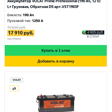
Аккумулятор VOLAT Prime Professional (190 Ач, 12 V)
L+ Грузовая, Обратная D5 арт.VST1903F
Емкость
:
190 Ач
Пусковой ток
:
1250 A
19 620
руб.
17 910
руб.
4 905
руб.
в Сплит
при обмене
Купить в 1 клик
Добавить в корзину
VOLAT