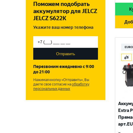
BUSHIDO
F51
Поможем подобрать
1000 A
РОССИЯ
215 Ач
К
аккумулятор для JELCZ
DUO POWER
1050 A
JELCZ S622K
СЕРБИЯ
220 Ач
Доб
ENERGIZER
1100 A
Укажите ваш номер телефона
СЛОВЕНИЯ
225 Ач
FLAGMAN
1150 A
ТУРЦИЯ
FORA-S
EURO
1200 A
ЧЕХИЯ
Отправить
FORSE
1250 A
Перезвоним ежедневно с 9:00
FUJISAN
до 21:00
1300 A
Нажимая кнопку «Отправить», Вы
GIVER
даете свое согласие на
1320 A
обработку
персональных данных
MUTLU
1350 A
Аккум
MYWAY
1370 A
Extra P
RIDER
Прямая
1400 A
арт.EU
SMART ELEMENT
1420 A