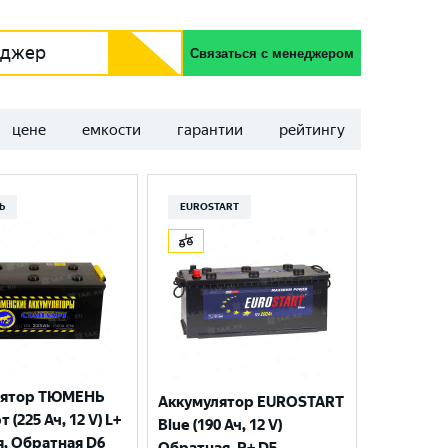
еджер
Связаться с менеджером
цене
емкости
гарантии
рейтингу
Ь
EUROSTART
лятор ТЮМЕНЬ
Аккумулятор EUROSTART
 (225 Ач, 12 V) L+
Blue (190 Ач, 12 V)
я, Обратная D6