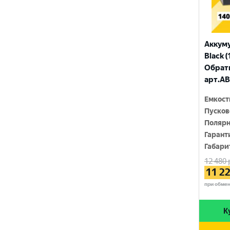
ТЮМЕНЬ
Аккум
Black (
Обратн
арт.AB
Емкост
Пусков
Полярн
Гарант
Габари
12 480
11 2
при обме
К