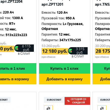
 арт.ZPT2204
арт.ZPT1201
арт.TNS
ь
:
220 Ач
Емкость
:
120 Ач
Емкость
:
ой ток
:
1300 A
Пусковой ток
:
950 A
Пусково
ость
:
RT+
Полярность
:
L+ Грузовая,
Полярно
Обратная
Обратна
ия
:
12 мес.
Гарантия
:
12 мес.
Гаранти
ты
:
513x223x223
Габариты
:
347x175x225
Габарит
руб.
13 260
руб.
30 200
ру
6 115
80
руб.
3 315
руб.
12 180
руб.
28 17
руб.
в Сплит
не
в Сплит
при обмене
при обмене
упить в 1 клик
Купить в 1 клик
Куп
авить в корзину
Добавить в корзину
Доба
СЕГОДНЯ СО
START
EUROSTART
EUROS
СКИДКОЙ