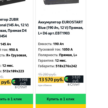
ятор ZUBR
Аккумулятор EUROSTART
nal (145 Ач, 12 V)
Blue (190 Ач, 12 V) Прямая,
овая, Прямая D4
L+ D6 арт.EBT1903
1454
Емкость
:
190 Ач
145 Ач
Пусковой ток
:
1050 A
й ток
:
950 A
Полярность
:
Прямая, L+
сть
:
R+ Грузовая,
Гарантия
:
12 мес.
я
:
12 мес.
Габариты
:
518x276x242
ы
:
513x189x223
15 280
руб.
б.
3 820
13 570
руб.
3 998
руб.
5
руб.
руб.
в Сплит
при обмене
в Сплит
ить в 1 клик
Купить в 1 клик