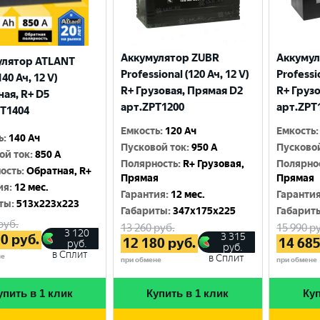
Аккумулятор ZUBR
Аккумул
улятор ATLANT
Professional (120 Ач, 12 V)
Professio
140 Ач, 12 V)
R+ Грузовая, Прямая D2
R+ Груз
ая, R+ D5
арт.ZPT1200
арт.ZPT
T1404
Емкость
:
120 Ач
Емкость
:
ь
:
140 Ач
Пусковой ток
:
950 A
Пусково
ой ток
:
850 A
Полярность
:
R+ Грузовая,
Полярно
ость
:
Обратная, R+
Прямая
Прямая
ия
:
12 мес.
Гарантия
:
12 мес.
Гаранти
ты
:
513x223x223
Габариты
:
347x175x225
Габарит
руб.
13 260
руб.
15 990
ру
3 120
3 315
20
руб.
12 180
руб.
14 68
руб.
руб.
в Сплит
не
в Сплит
при обмене
при обмене
упить в 1 клик
Купить в 1 клик
Куп