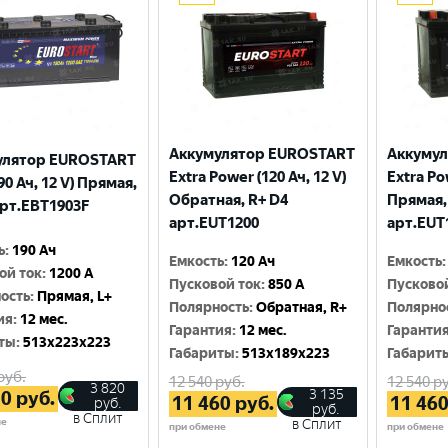
Аккумулятор EUROSTART
Аккуму
улятор EUROSTART
Extra Power (120 Ач, 12 V)
Extra Po
90 Ач, 12 V) Прямая,
Обратная, R+ D4
Прямая,
арт.EBT1903F
арт.EUT1200
арт.EUT
ь
:
190 Ач
Емкость
:
120 Ач
Емкость
:
ой ток
:
1200 A
Пусковой ток
:
850 A
Пусково
ость
:
Прямая, L+
Полярность
:
Обратная, R+
Полярно
ия
:
12 мес.
Гарантия
:
12 мес.
Гаранти
ты
:
513x223x223
Габариты
:
513x189x223
Габарит
руб.
12 540
руб.
12 540
ру
3 820
3 135
70
руб.
11 460
руб.
11 46
руб.
руб.
в Сплит
не
в Сплит
при обмене
при обмене