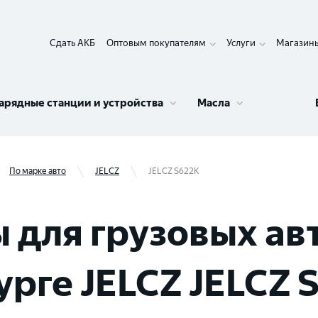
Сдать АКБ
Оптовым покупателям
Услуги
Магазин
арядные станции и устройства
Масла
По марке авто
JELCZ
JELCZ S622K
 для грузовых ав
рге JELCZ JELCZ 