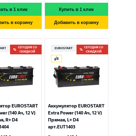
ить в 1 клик
Купить в 1 клик
вить в корзину
Добавить в корзину
СЕГОДНЯ СО
СЕГОДНЯ СО
TART
EUROSTART
СКИДКОЙ
СКИДКОЙ
лятор EUROSTART
Аккумулятор EUROSTART
wer (140 Ач, 12 V)
Extra Power (140 Ач, 12 V)
я, R+ D4
Прямая, L+ D4
1404
арт.EUT1403