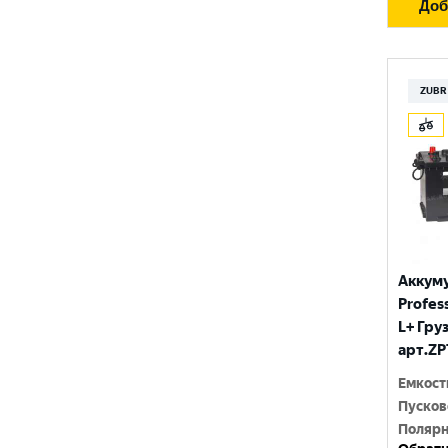
Доб
ZUBR
Аккум
Profess
L+ Гру
арт.ZP
Емкост
Пусков
Полярн