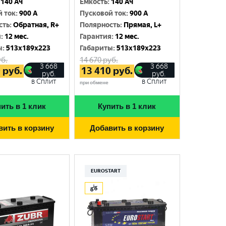
140 Ач
Емкость
:
140 Ач
й ток
:
900 A
Пусковой ток
:
900 A
сть
:
Обратная, R+
Полярность
:
Прямая, L+
я
:
12 мес.
Гарантия
:
12 мес.
ы
:
513x189x223
Габариты
:
513x189x223
б.
14 670
руб.
3 668
3 668
0
руб.
13 410
руб.
руб.
руб.
в Сплит
в Сплит
при обмене
ить в 1 клик
Купить в 1 клик
вить в корзину
Добавить в корзину
EUROSTART