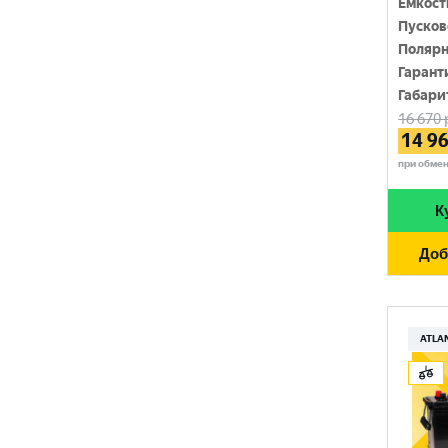
Емкост
SOLITE
Пусков
1450 A
Полярн
TUDOR
1500 A
Гарант
Габари
TUNGSTONE
1550 A
16 670
14 9
URSA
при обме
VAIPER
К
VEKTOR
Доб
VOLTRON
VST
АТАКА
ATLA
ЗАПУСК
ПУЛЬС