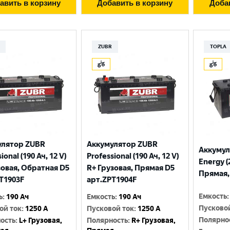
авить в корзину
Добавить в корзину
Доба
ZUBR
TOPLA
улятор ZUBR
Аккумулятор ZUBR
Аккумул
ional (190 Ач, 12 V)
Professional (190 Ач, 12 V)
Energy (
зовая, Обратная D5
R+ Грузовая, Прямая D5
Прямая, 
T1903F
арт.ZPT1904F
Емкость
:
ь
:
190 Ач
Емкость
:
190 Ач
Пусково
ой ток
:
1250 A
Пусковой ток
:
1250 A
Полярно
ость
:
L+ Грузовая,
Полярность
:
R+ Грузовая,