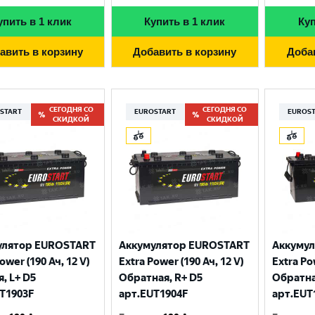
упить в 1 клик
Купить в 1 клик
Куп
авить в корзину
Добавить в корзину
Доба
СЕГОДНЯ СО
СЕГОДНЯ СО
START
EUROSTART
EUROS
СКИДКОЙ
СКИДКОЙ
Выберите ваш город
улятор EUROSTART
Аккумулятор EUROSTART
Аккуму
ower (190 Ач, 12 V)
Extra Power (190 Ач, 12 V)
Extra Po
Великий Новгород
Санкт-Петербург
, L+ D5
Обратная, R+ D5
Обратна
T1903F
арт.EUT1904F
арт.EUT
Гатчина
Смоленск