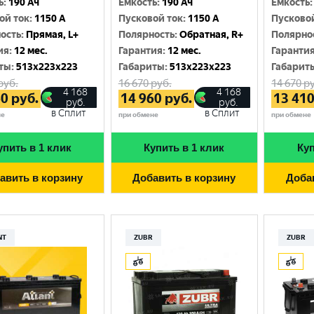
ь
:
190 Ач
Емкость
:
190 Ач
Емкость
:
Москва
ой ток
:
1150 A
Пусковой ток
:
1150 A
Пусково
ость
:
Прямая, L+
Полярность
:
Обратная, R+
Полярно
ия
:
12 мес.
Гарантия
:
12 мес.
Гаранти
ты
:
513x223x223
Габариты
:
513x223x223
Габарит
руб.
16 670
руб.
14 670
ру
4 168
4 168
60
руб.
14 960
руб.
13 41
руб.
руб.
в Сплит
в Сплит
не
при обмене
при обмене
упить в 1 клик
Купить в 1 клик
Куп
авить в корзину
Добавить в корзину
Доба
NT
ZUBR
ZUBR