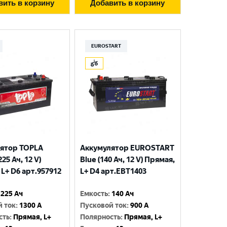
вить в корзину
Добавить в корзину
EUROSTART
ятор TOPLA
Аккумулятор EUROSTART
225 Ач, 12 V)
Blue (140 Ач, 12 V) Прямая,
L+ D6 арт.957912
L+ D4 арт.EBT1403
225 Ач
Емкость
:
140 Ач
й ток
:
1300 A
Пусковой ток
:
900 A
сть
:
Прямая, L+
Полярность
:
Прямая, L+