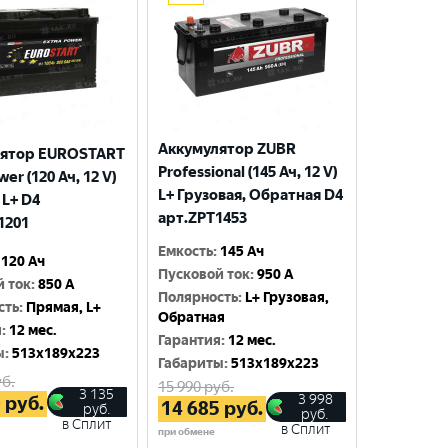
Аккумулятор ZUBR
лятор EUROSTART
Professional (145 Ач, 12 V)
wer (120 Ач, 12 V)
L+ Грузовая, Обратная D4
 L+ D4
арт.ZPT1453
1201
Емкость
:
145 Ач
120 Ач
Пусковой ток
:
950 A
й ток
:
850 A
Полярность
:
L+ Грузовая,
сть
:
Прямая, L+
Обратная
я
:
12 мес.
Гарантия
:
12 мес.
ы
:
513x189x223
Габариты
:
513x189x223
б.
15 990
руб.
3 135
3 998
0
руб.
14 685
руб.
руб.
руб.
в Сплит
в Сплит
при обмене