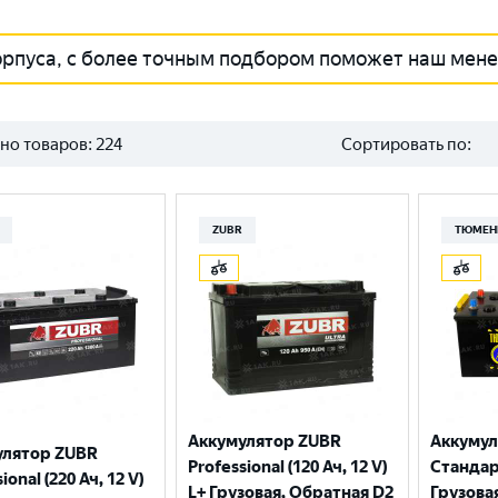
орпуса, с более точным подбором поможет наш мен
но товаров:
224
Сортировать по:
ZUBR
ТЮМЕН
Аккумулятор ZUBR
Аккуму
улятор ZUBR
Professional (120 Ач, 12 V)
Стандарт
ional (220 Ач, 12 V)
L+ Грузовая, Обратная D2
Грузова