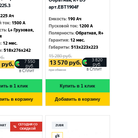
Обратная, R+ D5
225.3
арт.EBT1904F
225 Ач
Емкость
:
190 Ач
й ток
:
1500 A
Пусковой ток
:
1200 A
сть
:
L+ Грузовая,
Полярность
:
Обратная, R+
я
Гарантия
:
12 мес.
я
:
12 мес.
Габариты
:
513x223x223
ы
:
518x276x242
15 280
руб.
б.
3 820
7 550
13 570
руб.
5
руб.
руб.
руб.
в Сплит
при обмене
в Сплит
ить в 1 клик
Купить в 1 клик
вить в корзину
Добавить в корзину
СЕГОДНЯ СО
TART
ZUBR
СКИДКОЙ