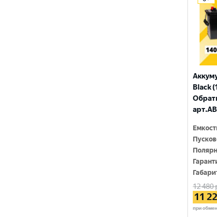
ПУЛЬС
ТЮМЕНЬ
Аккум
Black (
Обратн
арт.AB
Емкост
Пусков
Полярн
Гарант
Габари
12 480
11 2
при обме