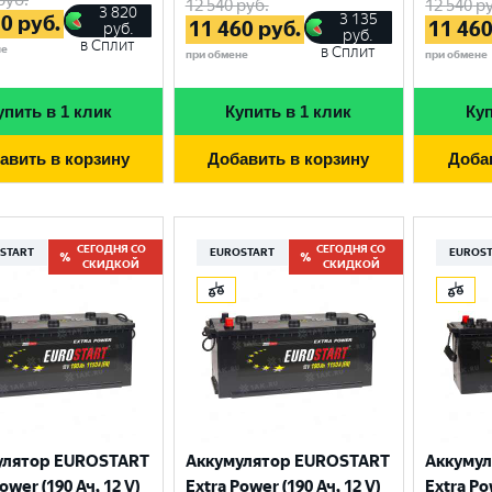
12 540
руб.
12 540
ру
3 820
3 135
70
руб.
11 460
руб.
11 46
руб.
руб.
в Сплит
не
в Сплит
при обмене
при обмене
упить в 1 клик
Купить в 1 клик
Куп
авить в корзину
Добавить в корзину
Доба
СЕГОДНЯ СО
СЕГОДНЯ СО
START
EUROSTART
EUROS
СКИДКОЙ
СКИДКОЙ
Выберите ваш город
Великий Новгород
Санкт-Петербург
улятор EUROSTART
Аккумулятор EUROSTART
Аккуму
Гатчина
Смоленск
ower (190 Ач, 12 V)
Extra Power (190 Ач, 12 V)
Extra Po