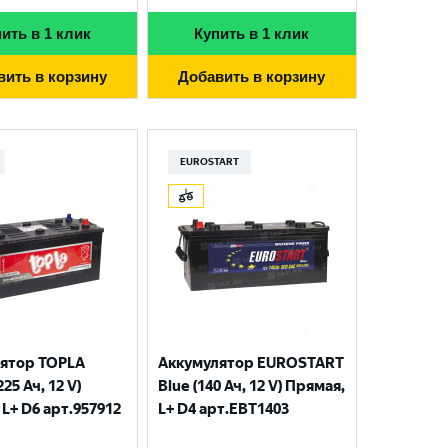
ить в 1 клик
Купить в 1 клик
вить в корзину
Добавить в корзину
EUROSTART
ятор TOPLA
Аккумулятор EUROSTART
225 Ач, 12 V)
Blue (140 Ач, 12 V) Прямая,
L+ D6 арт.957912
L+ D4 арт.EBT1403