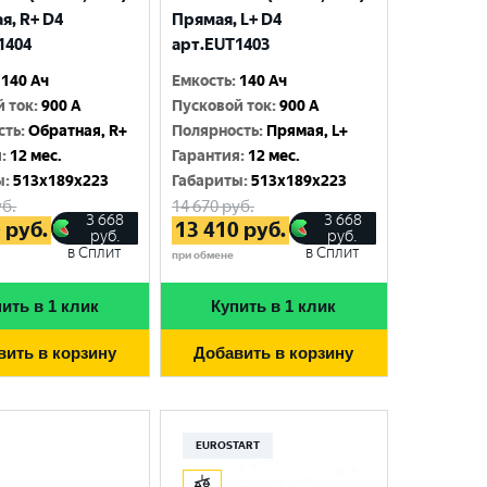
я, R+ D4
Прямая, L+ D4
1404
арт.EUT1403
140 Ач
Емкость
:
140 Ач
й ток
:
900 A
Пусковой ток
:
900 A
сть
:
Обратная, R+
Полярность
:
Прямая, L+
я
:
12 мес.
Гарантия
:
12 мес.
ы
:
513x189x223
Габариты
:
513x189x223
б.
14 670
руб.
3 668
3 668
0
руб.
13 410
руб.
руб.
руб.
в Сплит
в Сплит
при обмене
ить в 1 клик
Купить в 1 клик
вить в корзину
Добавить в корзину
EUROSTART