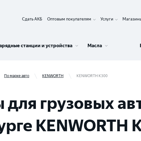
Сдать АКБ
Оптовым покупателям
Услуги
Магазин
арядные станции и устройства
Масла
По марке авто
KENWORTH
KENWORTH K300
 для грузовых ав
бурге KENWORTH