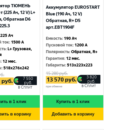
лятор ТЮМЕНЬ
Аккумулятор EUROSTART
 (225 Ач, 12 V) L+
Blue (190 Ач, 12 V)
я, Обратная D6
Обратная, R+ D5
225.3
арт.EBT1904F
225 Ач
Емкость
:
190 Ач
й ток
:
1500 A
Пусковой ток
:
1200 A
сть
:
L+ Грузовая,
Полярность
:
Обратная, R+
я
Гарантия
:
12 мес.
я
:
12 мес.
Габариты
:
513x223x223
ы
:
518x276x242
15 280
руб.
б.
3 820
7 550
13 570
руб.
5
руб.
руб.
руб.
в Сплит
при обмене
в Сплит
ить в 1 клик
Купить в 1 клик
вить в корзину
Добавить в корзину