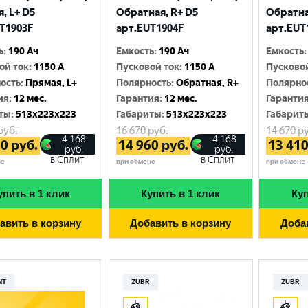
Москва
, L+ D5
Обратная, R+ D5
Обратна
T1903F
арт.EUT1904F
арт.EUT
ь
:
190 Ач
Емкость
:
190 Ач
Емкость
:
ой ток
:
1150 A
Пусковой ток
:
1150 A
Пусково
ость
:
Прямая, L+
Полярность
:
Обратная, R+
Полярно
ия
:
12 мес.
Гарантия
:
12 мес.
Гаранти
ты
:
513x223x223
Габариты
:
513x223x223
Габарит
руб.
16 670
руб.
14 670
ру
4 168
4 168
60
руб.
14 960
руб.
13 41
руб.
руб.
в Сплит
в Сплит
не
при обмене
при обмене
упить в 1 клик
Купить в 1 клик
Куп
авить в корзину
Добавить в корзину
Доба
NT
ZUBR
ZUBR