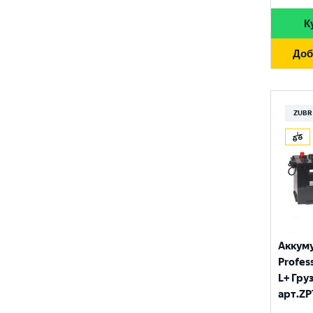
К
Доб
ZUBR
Аккум
Profess
L+ Гру
арт.ZP