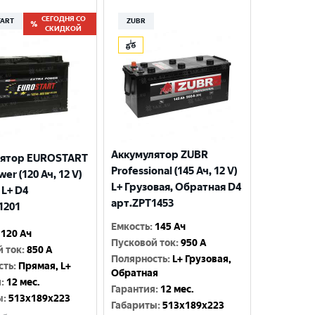
СЕГОДНЯ СО
TART
ZUBR
СКИДКОЙ
Аккумулятор ZUBR
лятор EUROSTART
Professional (145 Ач, 12 V)
wer (120 Ач, 12 V)
L+ Грузовая, Обратная D4
 L+ D4
арт.ZPT1453
1201
Емкость
:
145 Ач
120 Ач
Пусковой ток
:
950 A
й ток
:
850 A
Полярность
:
L+ Грузовая,
сть
:
Прямая, L+
Обратная
я
:
12 мес.
Гарантия
:
12 мес.
ы
:
513x189x223
Габариты
:
513x189x223