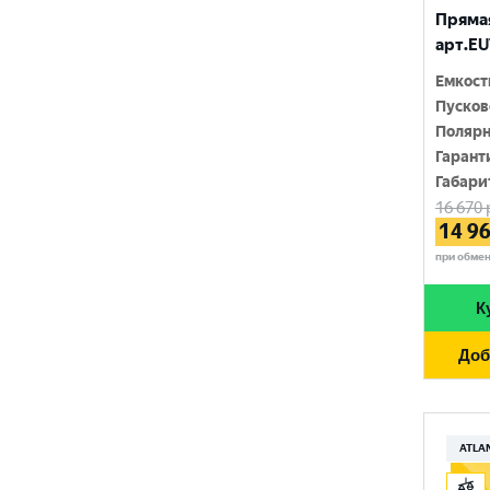
RIDER
Прямая
1400 A
арт.EU
SMART ELEMENT
1420 A
Емкост
SOLITE
Пусков
1450 A
Полярн
TUDOR
1500 A
Гарант
Габари
TUNGSTONE
1550 A
16 670
14 9
URSA
при обме
VAIPER
К
VEKTOR
Доб
VOLTRON
VST
АТАКА
ATLA
ЗАПУСК