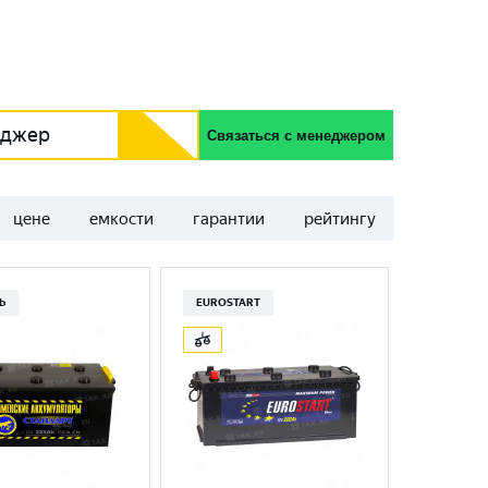
еджер
Связаться с менеджером
цене
емкости
гарантии
рейтингу
Ь
EUROSTART