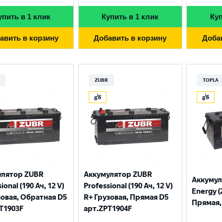
упить в 1 клик
Купить в 1 клик
Куп
авить в корзину
Добавить в корзину
Доба
ZUBR
TOPLA
улятор ZUBR
Аккумулятор ZUBR
Аккумул
ional (190 Ач, 12 V)
Professional (190 Ач, 12 V)
Energy (
зовая, Обратная D5
R+ Грузовая, Прямая D5
Прямая, 
T1903F
арт.ZPT1904F