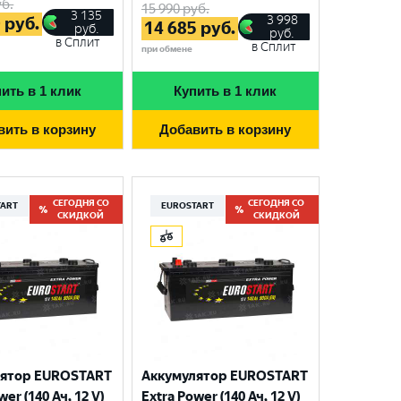
б.
15 990
руб.
3 135
3 998
0
руб.
14 685
руб.
руб.
руб.
в Сплит
в Сплит
при обмене
ить в 1 клик
Купить в 1 клик
вить в корзину
Добавить в корзину
СЕГОДНЯ СО
СЕГОДНЯ СО
TART
EUROSTART
СКИДКОЙ
СКИДКОЙ
лятор EUROSTART
Аккумулятор EUROSTART
wer (140 Ач, 12 V)
Extra Power (140 Ач, 12 V)