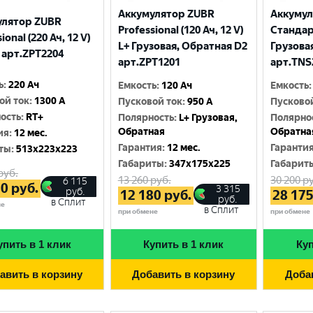
Аккумулятор ZUBR
Аккуму
улятор ZUBR
Professional (120 Ач, 12 V)
Стандарт
ional (220 Ач, 12 V)
L+ Грузовая, Обратная D2
Грузова
 арт.ZPT2204
арт.ZPT1201
арт.TNS
ь
:
220 Ач
Емкость
:
120 Ач
Емкость
:
ой ток
:
1300 A
Пусковой ток
:
950 A
Пусково
ость
:
RT+
Полярность
:
L+ Грузовая,
Полярно
Обратная
Обратна
ия
:
12 мес.
Гарантия
:
12 мес.
Гаранти
ты
:
513x223x223
Габариты
:
347x175x225
Габарит
руб.
13 260
руб.
30 200
ру
6 115
80
руб.
3 315
руб.
12 180
руб.
28 17
руб.
в Сплит
не
в Сплит
при обмене
при обмене
упить в 1 клик
Купить в 1 клик
Куп
авить в корзину
Добавить в корзину
Доба