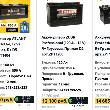
Аккумулятор ZUBR
Аккумул
улятор ATLANT
Professional (120 Ач, 12 V)
Professio
140 Ач, 12 V)
R+ Грузовая, Прямая D2
R+ Груз
ая, R+ D5
арт.ZPT1200
арт.ZPT
T1404
Емкость
:
120 Ач
Емкость
:
ь
:
140 Ач
Пусковой ток
:
950 A
Пусково
ой ток
:
850 A
Полярность
:
R+ Грузовая,
Полярно
ость
:
Обратная, R+
Прямая
Прямая
ия
:
12 мес.
Гарантия
:
12 мес.
Гаранти
ты
:
513x223x223
Габариты
:
347x175x225
Габарит
руб.
13 260
руб.
15 990
ру
3 120
3 315
20
руб.
12 180
руб.
14 68
руб.
руб.
в Сплит
не
в Сплит
при обмене
при обмене