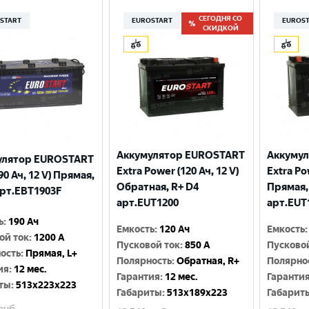
СЕГОДНЯ СО
START
EUROSTART
EUROS
СКИДКОЙ
Аккумулятор EUROSTART
Аккуму
улятор EUROSTART
Extra Power (120 Ач, 12 V)
Extra Po
90 Ач, 12 V) Прямая,
Обратная, R+ D4
Прямая,
арт.EBT1903F
арт.EUT1200
арт.EUT
ь
:
190 Ач
Емкость
:
120 Ач
Емкость
:
ой ток
:
1200 A
Пусковой ток
:
850 A
Пусково
ость
:
Прямая, L+
Полярность
:
Обратная, R+
Полярно
ия
:
12 мес.
Гарантия
:
12 мес.
Гаранти
ты
:
513x223x223
Габариты
:
513x189x223
Габарит
руб.