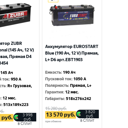
ятор ZUBR
Аккумулятор EUROSTART
nal (145 Ач, 12 V)
Blue (190 Ач, 12 V) Прямая,
овая, Прямая D4
L+ D6 арт.EBT1903
1454
Емкость
:
190 Ач
145 Ач
Пусковой ток
:
1050 A
й ток
:
950 A
Полярность
:
Прямая, L+
сть
:
R+ Грузовая,
Гарантия
:
12 мес.
я
:
12 мес.
Габариты
:
518x276x242
ы
:
513x189x223
15 280
руб.
б.
3 820
13 570
руб.
3 998
руб.
5
руб.
руб.
в Сплит
при обмене
в Сплит