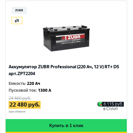
ZUBR
Аккумулятор ZUBR Professional (220 Ач, 12 V) RT+ D5
арт.ZPT2204
Емкость
:
220 Ач
Пусковой ток
:
1300 A
24 460
руб.
22 480
руб.
6 115
руб.
в Сплит
при обмене
Купить в 1 клик