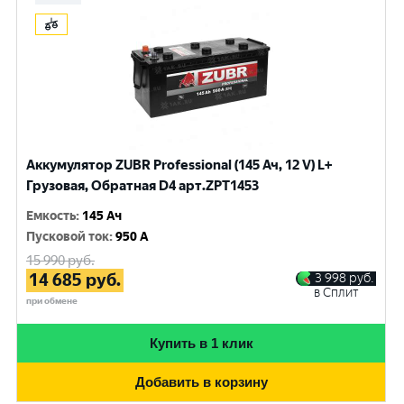
Аккумулятор ZUBR Professional (145 Ач, 12 V) L+
Грузовая, Обратная D4 арт.ZPT1453
Емкость
:
145 Ач
Пусковой ток
:
950 A
15 990
руб.
14 685
руб.
3 998
руб.
в Сплит
при обмене
Купить в 1 клик
Добавить в корзину