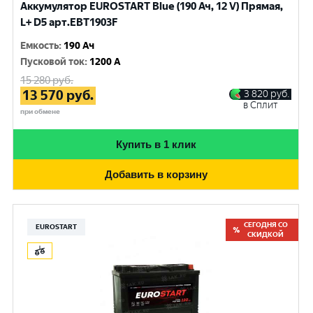
Аккумулятор EUROSTART Blue (190 Ач, 12 V) Прямая,
L+ D5 арт.EBT1903F
Емкость
:
190 Ач
Пусковой ток
:
1200 A
15 280
руб.
13 570
руб.
3 820
руб.
в Сплит
при обмене
Купить в 1 клик
Добавить в корзину
СЕГОДНЯ СО
EUROSTART
СКИДКОЙ