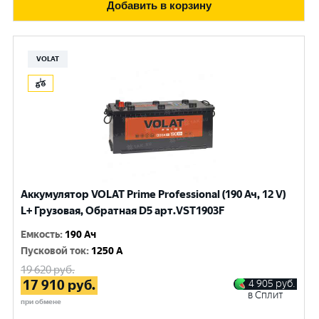
Добавить в корзину
VOLAT
Аккумулятор VOLAT Prime Professional (190 Ач, 12 V)
L+ Грузовая, Обратная D5 арт.VST1903F
Емкость
:
190 Ач
Пусковой ток
:
1250 A
19 620
руб.
17 910
руб.
4 905
руб.
в Сплит
при обмене