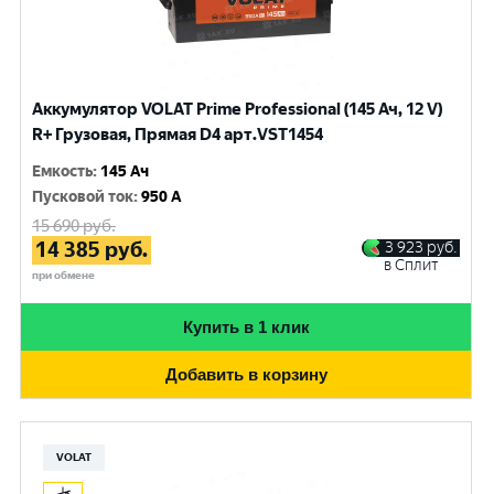
Аккумулятор VOLAT Prime Professional (145 Ач, 12 V)
R+ Грузовая, Прямая D4 арт.VST1454
Емкость
:
145 Ач
Пусковой ток
:
950 A
15 690
руб.
14 385
руб.
3 923
руб.
в Сплит
при обмене
Купить в 1 клик
Добавить в корзину
VOLAT