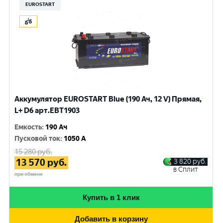
EUROSTART
Аккумулятор EUROSTART Blue (190 Ач, 12 V) Прямая,
L+ D6 арт.EBT1903
Емкость
:
190 Ач
Пусковой ток
:
1050 A
15 280
руб.
13 570
руб.
3 820
руб.
в Сплит
при обмене
Купить в 1 клик
Добавить в корзину