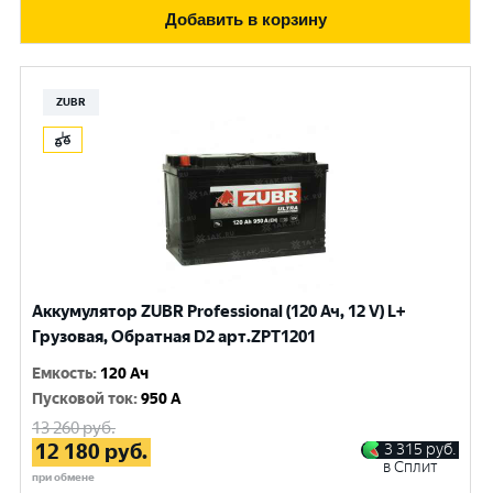
Добавить в корзину
ZUBR
Аккумулятор ZUBR Professional (120 Ач, 12 V) L+
Грузовая, Обратная D2 арт.ZPT1201
Емкость
:
120 Ач
Пусковой ток
:
950 A
13 260
руб.
12 180
руб.
3 315
руб.
в Сплит
при обмене