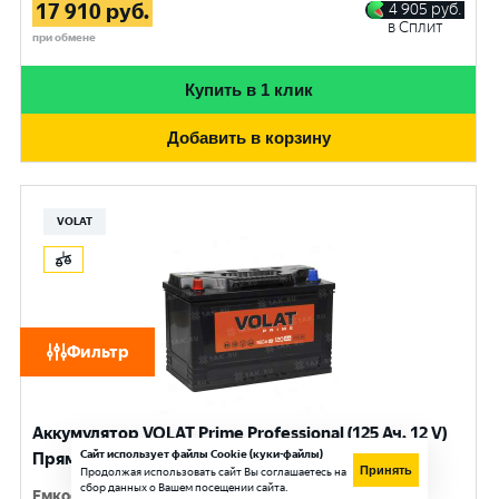
17 910
руб.
4 905
руб.
в Сплит
при обмене
Купить в 1 клик
Добавить в корзину
VOLAT
Фильтр
Аккумулятор VOLAT Prime Professional (125 Ач, 12 V)
Сайт использует файлы Cookie (куки-файлы)
Прямая, L+ D2 арт.VST1251
Принять
Продолжая использовать сайт Вы соглашаетесь на
сбор данных о Вашем посещении сайта.
Емкость
:
125 Ач