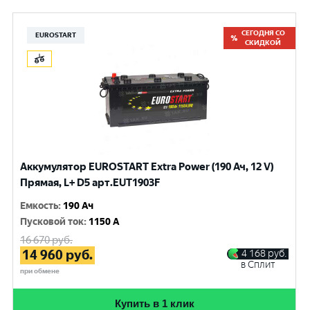
СЕГОДНЯ СО
EUROSTART
СКИДКОЙ
Аккумулятор EUROSTART Extra Power (190 Ач, 12 V)
Прямая, L+ D5 арт.EUT1903F
Емкость
:
190 Ач
Пусковой ток
:
1150 A
16 670
руб.
14 960
руб.
4 168
руб.
в Сплит
при обмене
Купить в 1 клик