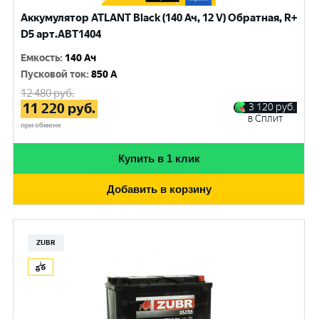
Аккумулятор ATLANT Black (140 Ач, 12 V) Обратная, R+
D5 арт.ABT1404
Емкость
:
140 Ач
Пусковой ток
:
850 A
12 480
руб.
11 220
руб.
3 120
руб.
в Сплит
при обмене
Купить в 1 клик
Добавить в корзину
ZUBR