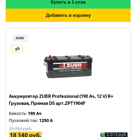
Купить в 1 клик
Добавить в корзину
ZUBR
Аккумулятор ZUBR Professional (190 Ач, 12 V) R+
Грузовая, Прямая D5 арт.ZPT1904F
Емкость
:
190 Ач
Пусковой ток
:
1250 A
20 050
руб.
18 340
руб.
5 013
руб.