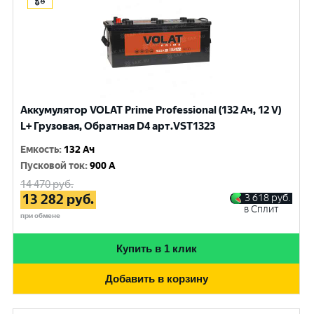
Аккумулятор VOLAT Prime Professional (132 Ач, 12 V)
L+ Грузовая, Обратная D4 арт.VST1323
Емкость
:
132 Ач
Пусковой ток
:
900 A
14 470
руб.
13 282
руб.
3 618
руб.
в Сплит
при обмене
Купить в 1 клик
Добавить в корзину