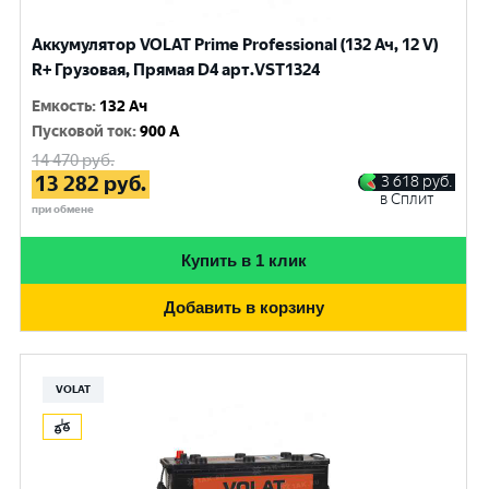
Аккумулятор VOLAT Prime Professional (132 Ач, 12 V)
R+ Грузовая, Прямая D4 арт.VST1324
Емкость
:
132 Ач
Пусковой ток
:
900 A
14 470
руб.
13 282
руб.
3 618
руб.
в Сплит
при обмене
Купить в 1 клик
Добавить в корзину
VOLAT