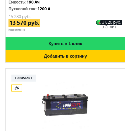
Емкость
:
190 Ач
Пусковой ток
:
1200 A
15 280
руб.
13 570
руб.
3 820
руб.
в Сплит
при обмене
Купить в 1 клик
Добавить в корзину
EUROSTART