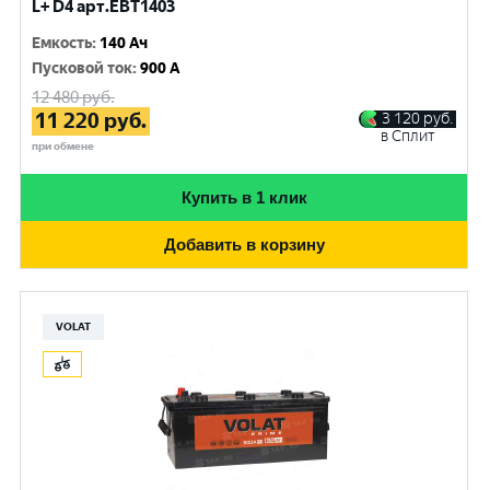
L+ D4 арт.EBT1403
Емкость
:
140 Ач
Пусковой ток
:
900 A
12 480
руб.
11 220
руб.
3 120
руб.
в Сплит
при обмене
Купить в 1 клик
Добавить в корзину
VOLAT