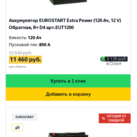
Аккумулятор EUROSTART Extra Power (120 Ач, 12 V)
Обратная, R+ D4 арт.EUT1200
Емкость
:
120 Ач
Пусковой ток
:
850 A
12 540
руб.
11 460
руб.
3 135
руб.
в Сплит
при обмене
Купить в 1 клик
Добавить в корзину
СЕГОДНЯ СО
EUROSTART
СКИДКОЙ