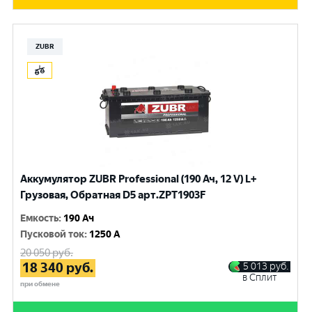
ZUBR
Аккумулятор ZUBR Professional (190 Ач, 12 V) L+
Грузовая, Обратная D5 арт.ZPT1903F
Емкость
:
190 Ач
Пусковой ток
:
1250 A
20 050
руб.
18 340
руб.
5 013
руб.
в Сплит
при обмене