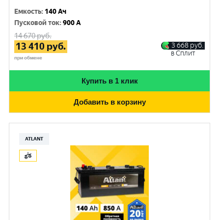
Емкость
:
140 Ач
Пусковой ток
:
900 A
14 670
руб.
13 410
руб.
3 668
руб.
в Сплит
при обмене
Купить в 1 клик
Добавить в корзину
ATLANT