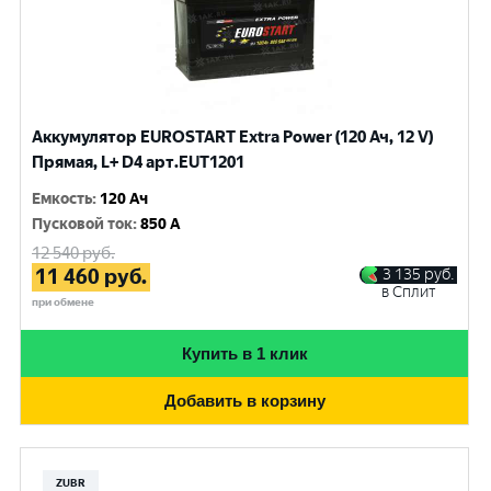
Аккумулятор EUROSTART Extra Power (120 Ач, 12 V)
Прямая, L+ D4 арт.EUT1201
Емкость
:
120 Ач
Пусковой ток
:
850 A
12 540
руб.
11 460
руб.
3 135
руб.
в Сплит
при обмене
Купить в 1 клик
Добавить в корзину
ZUBR