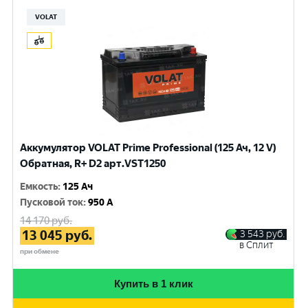
VOLAT
Аккумулятор VOLAT Prime Professional (125 Ач, 12 V)
Обратная, R+ D2 арт.VST1250
Емкость
:
125 Ач
Пусковой ток
:
950 A
14 170
руб.
13 045
руб.
3 543
руб.
в Сплит
при обмене
Купить в 1 клик