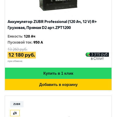
Аккумулятор ZUBR Professional (120 Ач, 12 V) R+
Грузовая, Прямая D2 арт.ZPT1200
Емкость
:
120 Ач
Пусковой ток
:
950 A
13 260
руб.
12 180
руб.
3 315
руб.
в Сплит
при обмене
Купить в 1 клик
Добавить в корзину
ZUBR