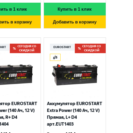
ить в 1 клик
Купить в 1 клик
вить в корзину
Добавить в корзину
СЕГОДНЯ СО
СЕГОДНЯ СО
TART
EUROSTART
СКИДКОЙ
СКИДКОЙ
лятор EUROSTART
Аккумулятор EUROSTART
wer (140 Ач, 12 V)
Extra Power (140 Ач, 12 V)
я, R+ D4
Прямая, L+ D4
1404
арт.EUT1403