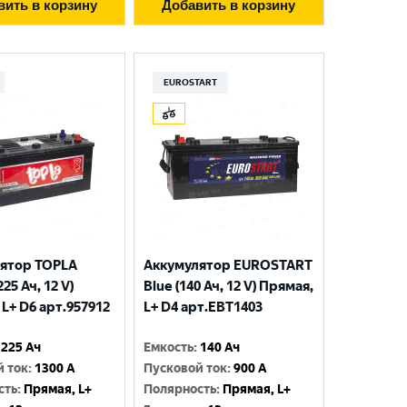
вить в корзину
Добавить в корзину
EUROSTART
ятор TOPLA
Аккумулятор EUROSTART
225 Ач, 12 V)
Blue (140 Ач, 12 V) Прямая,
L+ D6 арт.957912
L+ D4 арт.EBT1403
225 Ач
Емкость
:
140 Ач
й ток
:
1300 A
Пусковой ток
:
900 A
сть
:
Прямая, L+
Полярность
:
Прямая, L+