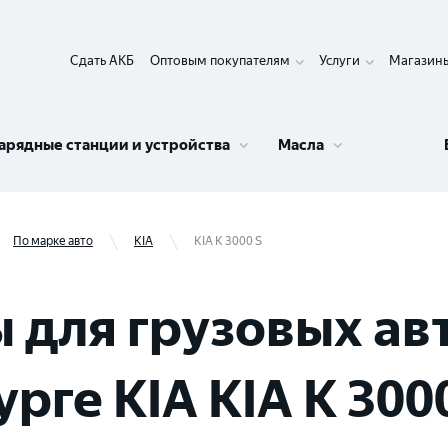
Сдать АКБ
Оптовым покупателям
Услуги
Магазин
арядные станции и устройства
Масла
По марке авто
KIA
KIA K 3000 S
 для грузовых ав
рге KIA KIA K 300