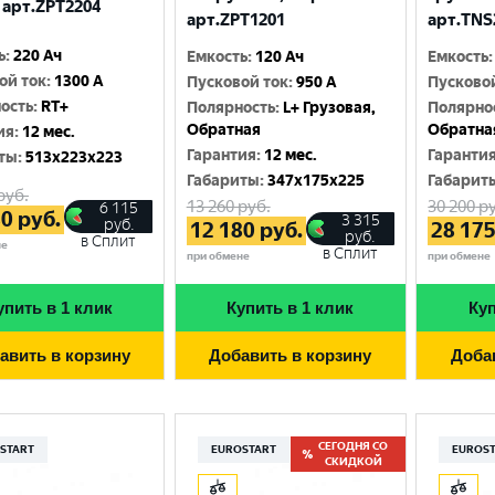
 арт.ZPT2204
арт.ZPT1201
арт.TNS
ь
:
220 Ач
Емкость
:
120 Ач
Емкость
:
ой ток
:
1300 A
Пусковой ток
:
950 A
Пусково
ость
:
RT+
Полярность
:
L+ Грузовая,
Полярно
Обратная
Обратна
ия
:
12 мес.
Гарантия
:
12 мес.
Гаранти
ты
:
513x223x223
Габариты
:
347x175x225
Габарит
руб.
13 260
руб.
30 200
ру
6 115
80
руб.
3 315
руб.
12 180
руб.
28 17
руб.
в Сплит
не
в Сплит
при обмене
при обмене
упить в 1 клик
Купить в 1 клик
Куп
авить в корзину
Добавить в корзину
Доба
СЕГОДНЯ СО
START
EUROSTART
EUROS
СКИДКОЙ