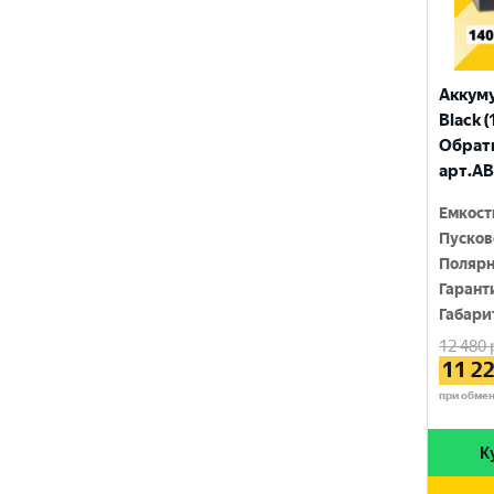
ТЮМЕНЬ
Аккум
Black (
Обратн
арт.AB
Емкост
Пусков
Полярн
Гарант
Габари
12 480
11 2
при обме
К