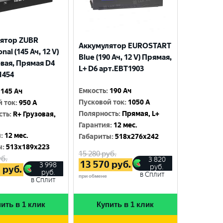
ятор ZUBR
Аккумулятор EUROSTART
nal (145 Ач, 12 V)
Blue (190 Ач, 12 V) Прямая,
овая, Прямая D4
L+ D6 арт.EBT1903
1454
Емкость
:
190 Ач
145 Ач
Пусковой ток
:
1050 A
й ток
:
950 A
Полярность
:
Прямая, L+
сть
:
R+ Грузовая,
Гарантия
:
12 мес.
я
:
12 мес.
Габариты
:
518x276x242
ы
:
513x189x223
15 280
руб.
б.
3 820
13 570
руб.
3 998
руб.
5
руб.
руб.
в Сплит
при обмене
в Сплит
ить в 1 клик
Купить в 1 клик