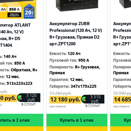
Аккумулятор ZUBR
Аккумул
улятор ATLANT
Professional (120 Ач, 12 V)
Professio
140 Ач, 12 V)
R+ Грузовая, Прямая D2
R+ Груз
ая, R+ D5
арт.ZPT1200
арт.ZPT
T1404
Емкость
:
120 Ач
Емкость
:
ь
:
140 Ач
Пусковой ток
:
950 A
Пусково
ой ток
:
850 A
Полярность
:
R+ Грузовая,
Полярно
ость
:
Обратная, R+
Прямая
Прямая
ия
:
12 мес.
Гарантия
:
12 мес.
Гаранти
ты
:
513x223x223
Габариты
:
347x175x225
Габарит
руб.
13 260
руб.
15 990
ру
3 120
3 315
20
руб.
12 180
руб.
14 68
руб.
руб.
в Сплит
не
в Сплит
при обмене
при обмене
упить в 1 клик
Купить в 1 клик
Куп