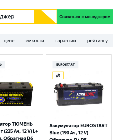
еджер
Связаться с менеджером
цене
емкости
гарантии
рейтингу
Ь
EUROSTART
лятор ТЮМЕНЬ
Аккумулятор EUROSTART
 (225 Ач, 12 V) L+
Blue (190 Ач, 12 V)
я, Обратная D6