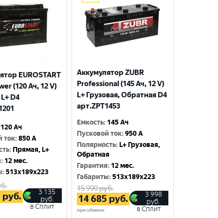
Аккумулятор ZUBR
лятор EUROSTART
Professional (145 Ач, 12 V)
wer (120 Ач, 12 V)
L+ Грузовая, Обратная D4
 L+ D4
арт.ZPT1453
1201
Емкость
:
145 Ач
120 Ач
Пусковой ток
:
950 A
й ток
:
850 A
Полярность
:
L+ Грузовая,
сть
:
Прямая, L+
Обратная
я
:
12 мес.
Гарантия
:
12 мес.
ы
:
513x189x223
Габариты
:
513x189x223
б.
15 990
руб.
3 135
3 998
0
руб.
14 685
руб.
руб.
руб.
в Сплит
в Сплит
при обмене