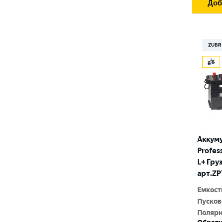
Доб
ZUBR
Аккум
Profess
L+ Гру
арт.ZP
Емкост
Пусков
Полярн