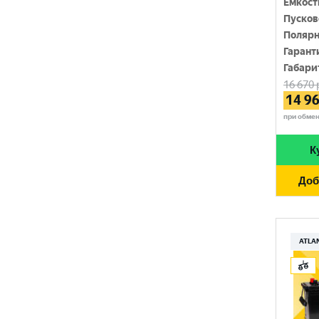
Емкост
SOLITE
Пусков
1450 A
Полярн
TUDOR
1500 A
Гарант
Габари
TUNGSTONE
1550 A
16 670
14 9
URSA
при обме
VAIPER
К
VEKTOR
Доб
VOLTRON
VST
АТАКА
ATLA
ЗАПУСК
ПУЛЬС