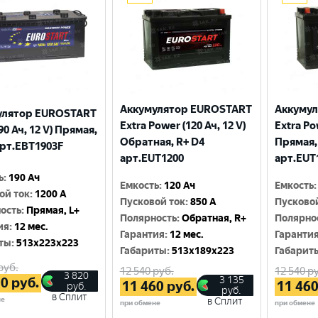
Аккумулятор EUROSTART
Аккуму
улятор EUROSTART
Extra Power (120 Ач, 12 V)
Extra Po
90 Ач, 12 V) Прямая,
Обратная, R+ D4
Прямая,
арт.EBT1903F
арт.EUT1200
арт.EUT
ь
:
190 Ач
Емкость
:
120 Ач
Емкость
:
ой ток
:
1200 A
Пусковой ток
:
850 A
Пусково
ость
:
Прямая, L+
Полярность
:
Обратная, R+
Полярно
ия
:
12 мес.
Гарантия
:
12 мес.
Гаранти
ты
:
513x223x223
Габариты
:
513x189x223
Габарит
руб.
12 540
руб.
12 540
ру
3 820
3 135
70
руб.
11 460
руб.
11 46
руб.
руб.
в Сплит
не
в Сплит
при обмене
при обмене