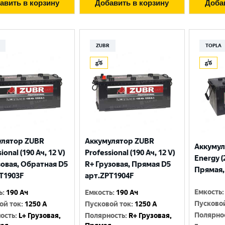
авить в корзину
Добавить в корзину
Доба
ZUBR
TOPLA
улятор ZUBR
Аккумулятор ZUBR
Аккумул
ional (190 Ач, 12 V)
Professional (190 Ач, 12 V)
Energy (
зовая, Обратная D5
R+ Грузовая, Прямая D5
Прямая, 
T1903F
арт.ZPT1904F
Емкость
:
ь
:
190 Ач
Емкость
:
190 Ач
Пусково
ой ток
:
1250 A
Пусковой ток
:
1250 A
Полярно
ость
:
L+ Грузовая,
Полярность
:
R+ Грузовая,