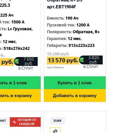
Обратная, R+ D5
225.3
арт.EBT1904F
225 Ач
Емкость
:
190 Ач
й ток
:
1500 A
Пусковой ток
:
1200 A
сть
:
L+ Грузовая,
Полярность
:
Обратная, R+
я
Гарантия
:
12 мес.
я
:
12 мес.
Габариты
:
513x223x223
ы
:
518x276x242
15 280
руб.
б.
3 820
7 550
13 570
руб.
5
руб.
руб.
руб.
в Сплит
при обмене
в Сплит
ить в 1 клик
Купить в 1 клик
вить в корзину
Добавить в корзину
СЕГОДНЯ СО
TART
ZUBR
СКИДКОЙ