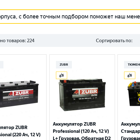
орпуса, с более точным подбором поможет наш мен
но товаров:
224
Сортировать по:
ZUBR
ТЮМЕН
Аккумулятор ZUBR
Аккуму
улятор ZUBR
Professional (120 Ач, 12 V)
Стандарт
ional (220 Ач, 12 V)
L+ Грузовая, Обратная D2
Грузова