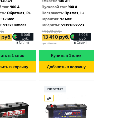
140 Ач
Емкость
:
140 Ач
й ток
:
900 A
Пусковой ток
:
900 A
сть
:
Обратная, R+
Полярность
:
Прямая, L+
я
:
12 мес.
Гарантия
:
12 мес.
ы
:
513x189x223
Габариты
:
513x189x223
б.
14 670
руб.
3 668
3 668
0
руб.
13 410
руб.
руб.
руб.
в Сплит
в Сплит
при обмене
ить в 1 клик
Купить в 1 клик
вить в корзину
Добавить в корзину
EUROSTART