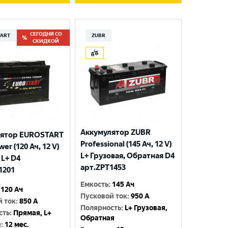
СЕГОДНЯ СО
TART
ZUBR
СКИДКОЙ
Аккумулятор ZUBR
лятор EUROSTART
Professional (145 Ач, 12 V)
wer (120 Ач, 12 V)
L+ Грузовая, Обратная D4
 L+ D4
арт.ZPT1453
1201
Емкость
:
145 Ач
120 Ач
Пусковой ток
:
950 A
й ток
:
850 A
Полярность
:
L+ Грузовая,
сть
:
Прямая, L+
Обратная
я
:
12 мес.