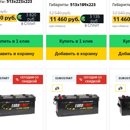
ты
:
513x223x223
Габариты
:
513x189x223
Габарит
руб.
12 540
руб.
12 540
ру
3 820
3 135
70
руб.
11 460
руб.
11 46
руб.
руб.
в Сплит
не
в Сплит
при обмене
при обмене
упить в 1 клик
Купить в 1 клик
Куп
авить в корзину
Добавить в корзину
Доба
СЕГОДНЯ СО
СЕГОДНЯ СО
START
EUROSTART
EUROS
СКИДКОЙ
СКИДКОЙ
Выберите ваш город
Великий Новгород
Санкт-Петербург
Гатчина
Смоленск