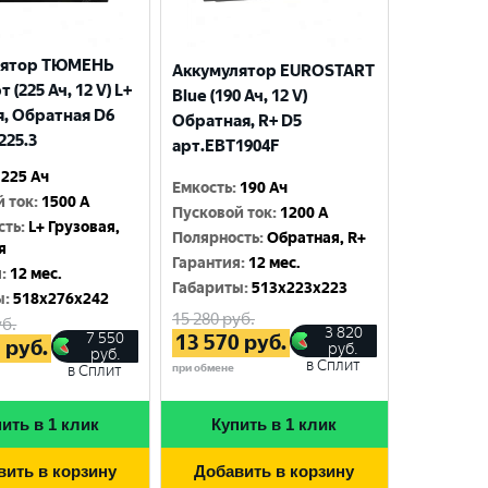
лятор ТЮМЕНЬ
Аккумулятор EUROSTART
 (225 Ач, 12 V) L+
Blue (190 Ач, 12 V)
я, Обратная D6
Обратная, R+ D5
225.3
арт.EBT1904F
225 Ач
Емкость
:
190 Ач
й ток
:
1500 A
Пусковой ток
:
1200 A
сть
:
L+ Грузовая,
Полярность
:
Обратная, R+
я
Гарантия
:
12 мес.
я
:
12 мес.
Габариты
:
513x223x223
ы
:
518x276x242
15 280
руб.
б.
3 820
7 550
13 570
руб.
5
руб.
руб.
руб.
в Сплит
при обмене
в Сплит
ить в 1 клик
Купить в 1 клик
вить в корзину
Добавить в корзину