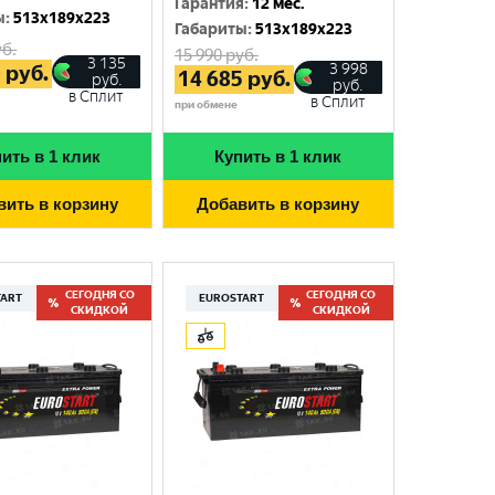
Гарантия
:
12 мес.
ы
:
513x189x223
Габариты
:
513x189x223
б.
15 990
руб.
3 135
3 998
0
руб.
14 685
руб.
руб.
руб.
в Сплит
в Сплит
при обмене
ить в 1 клик
Купить в 1 клик
вить в корзину
Добавить в корзину
СЕГОДНЯ СО
СЕГОДНЯ СО
TART
EUROSTART
СКИДКОЙ
СКИДКОЙ