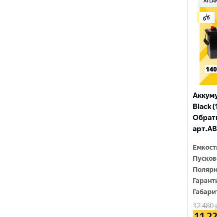
ATLA
ЗАПУСК
ПУЛЬС
ТЮМЕНЬ
Аккум
Black (
Обратн
арт.AB
Емкост
Пусков
Полярн
Гарант
Габари
12 480
11 2