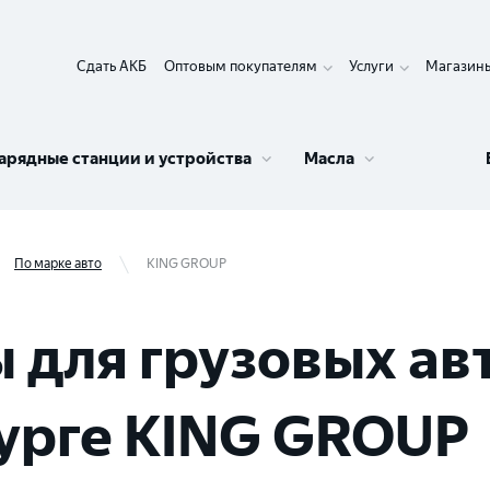
Сдать АКБ
Оптовым покупателям
Услуги
Магазин
арядные станции и устройства
Масла
По марке авто
KING GROUP
 для грузовых ав
урге KING GROUP