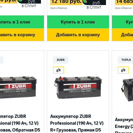
12 180
руб.
14 68
руб.
руб.
в Сплит
не
в Сплит
при обмене
при обмене
упить в 1 клик
Купить в 1 клик
Куп
авить в корзину
Добавить в корзину
Доба
ZUBR
TOPLA
улятор ZUBR
Аккумулятор ZUBR
Аккумул
ional (190 Ач, 12 V)
Professional (190 Ач, 12 V)
Energy (
зовая, Обратная D5
R+ Грузовая, Прямая D5