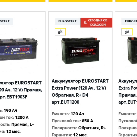
СЕГОДНЯ СО
START
EUROSTART
EUROS
СКИДКОЙ
Аккумулятор EUROSTART
Аккуму
улятор EUROSTART
Extra Power (120 Ач, 12 V)
Extra Po
90 Ач, 12 V) Прямая,
Обратная, R+ D4
Прямая,
арт.EBT1903F
арт.EUT1200
арт.EUT
ь
:
190 Ач
Емкость
:
120 Ач
Емкость
:
ой ток
:
1200 A
Пусковой ток
:
850 A
Пусково
ость
:
Прямая, L+
Полярность
:
Обратная, R+
Полярно
ия
:
12 мес.
Гарантия
:
12 мес.
Гаранти