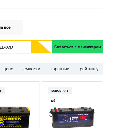
ь все
еджер
Связаться с менеджером
цене
емкости
гарантии
рейтингу
Ь
EUROSTART