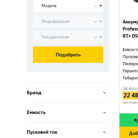
Аккум
Profess
RT+ D5
Емкост
Подобрать
Пусков
Полярн
Гарант
Габари
24 460
Бренд
22 4
при обме
VARTA
Емкость
TOPLA
К
60 Ач
ZUBR
Пусковой ток
Доб
95 Ач