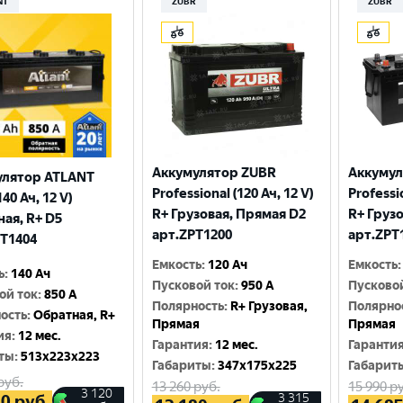
NT
ZUBR
ZUBR
Аккумулятор ZUBR
Аккумул
улятор ATLANT
Professional (120 Ач, 12 V)
Professio
140 Ач, 12 V)
R+ Грузовая, Прямая D2
R+ Груз
ая, R+ D5
арт.ZPT1200
арт.ZPT
T1404
Емкость
:
120 Ач
Емкость
:
ь
:
140 Ач
Пусковой ток
:
950 A
Пусково
ой ток
:
850 A
Полярность
:
R+ Грузовая,
Полярно
ость
:
Обратная, R+
Прямая
Прямая
ия
:
12 мес.
Гарантия
:
12 мес.
Гаранти
ты
:
513x223x223
Габариты
:
347x175x225
Габарит
руб.
13 260
руб.
15 990
ру
3 120
3 315
20
руб.