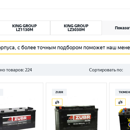
KING GROUP
KING GROUP
Показат
LZ1130M
LZ3030M
орпуса, с более точным подбором поможет наш мен
но товаров:
224
Сортировать по:
ZUBR
ТЮМЕН