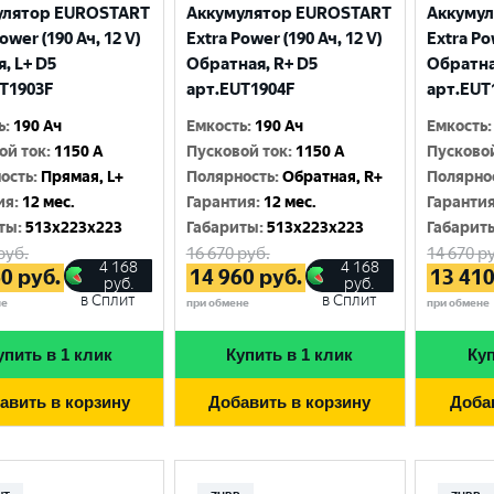
Москва
улятор EUROSTART
Аккумулятор EUROSTART
Аккуму
ower (190 Ач, 12 V)
Extra Power (190 Ач, 12 V)
Extra Po
, L+ D5
Обратная, R+ D5
Обратна
T1903F
арт.EUT1904F
арт.EUT
ь
:
190 Ач
Емкость
:
190 Ач
Емкость
:
ой ток
:
1150 A
Пусковой ток
:
1150 A
Пусково
ость
:
Прямая, L+
Полярность
:
Обратная, R+
Полярно
ия
:
12 мес.
Гарантия
:
12 мес.
Гаранти
ты
:
513x223x223
Габариты
:
513x223x223
Габарит
руб.
16 670
руб.
14 670
ру
4 168
4 168
60
руб.
14 960
руб.
13 41
руб.
руб.
в Сплит
в Сплит
не
при обмене
при обмене
упить в 1 клик
Купить в 1 клик
Куп
авить в корзину
Добавить в корзину
Доба