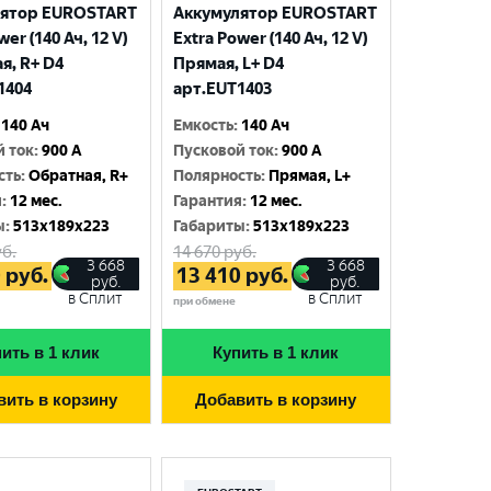
лятор EUROSTART
Аккумулятор EUROSTART
wer (140 Ач, 12 V)
Extra Power (140 Ач, 12 V)
я, R+ D4
Прямая, L+ D4
1404
арт.EUT1403
140 Ач
Емкость
:
140 Ач
й ток
:
900 A
Пусковой ток
:
900 A
сть
:
Обратная, R+
Полярность
:
Прямая, L+
я
:
12 мес.
Гарантия
:
12 мес.
ы
:
513x189x223
Габариты
:
513x189x223
б.
14 670
руб.
3 668
3 668
0
руб.
13 410
руб.
руб.
руб.
в Сплит
в Сплит
при обмене
ить в 1 клик
Купить в 1 клик
вить в корзину
Добавить в корзину