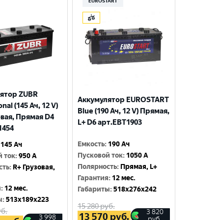
EUROSTART
ятор ZUBR
Аккумулятор EUROSTART
nal (145 Ач, 12 V)
Blue (190 Ач, 12 V) Прямая,
овая, Прямая D4
L+ D6 арт.EBT1903
1454
Емкость
:
190 Ач
145 Ач
Пусковой ток
:
1050 A
й ток
:
950 A
Полярность
:
Прямая, L+
сть
:
R+ Грузовая,
Гарантия
:
12 мес.
я
:
12 мес.
Габариты
:
518x276x242
ы
:
513x189x223
15 280
руб.
б.
3 820
13 570
руб.
3 998
руб.