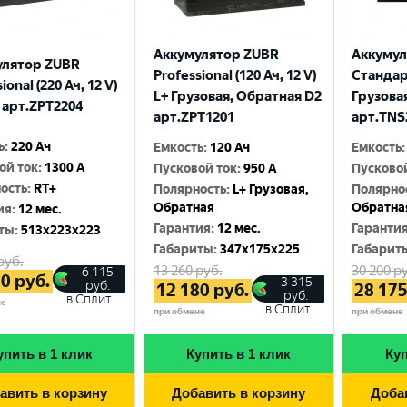
Аккумулятор ZUBR
Аккуму
улятор ZUBR
Professional (120 Ач, 12 V)
Стандарт
ional (220 Ач, 12 V)
L+ Грузовая, Обратная D2
Грузова
 арт.ZPT2204
арт.ZPT1201
арт.TNS
ь
:
220 Ач
Емкость
:
120 Ач
Емкость
:
ой ток
:
1300 A
Пусковой ток
:
950 A
Пусково
ость
:
RT+
Полярность
:
L+ Грузовая,
Полярно
Обратная
Обратна
ия
:
12 мес.
Гарантия
:
12 мес.
Гаранти
ты
:
513x223x223
Габариты
:
347x175x225
Габарит
руб.
13 260
руб.
30 200
ру
6 115
80
руб.
3 315
руб.
12 180
руб.
28 17
руб.
в Сплит
не
в Сплит
при обмене
при обмене
упить в 1 клик
Купить в 1 клик
Куп
авить в корзину
Добавить в корзину
Доба