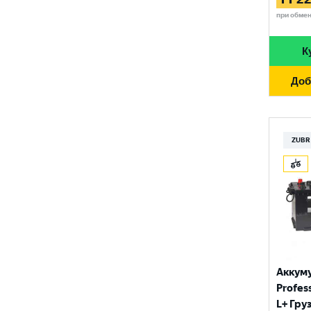
при обме
К
Доб
ZUBR
Аккум
Profess
L+ Гру