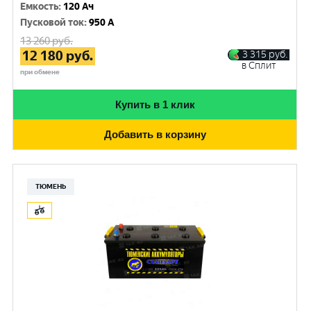
Емкость
:
120 Ач
Пусковой ток
:
950 A
13 260
руб.
12 180
руб.
3 315
руб.
в Сплит
при обмене
Купить в 1 клик
Добавить в корзину
ТЮМЕНЬ