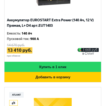
Аккумулятор EUROSTART Extra Power (140 Ач, 12 V)
Прямая, L+ D4 арт.EUT1403
Емкость
:
140 Ач
Пусковой ток
:
900 A
14 670
руб.
13 410
руб.
3 668
руб.
в Сплит
при обмене
Купить в 1 клик
Добавить в корзину
ATLANT