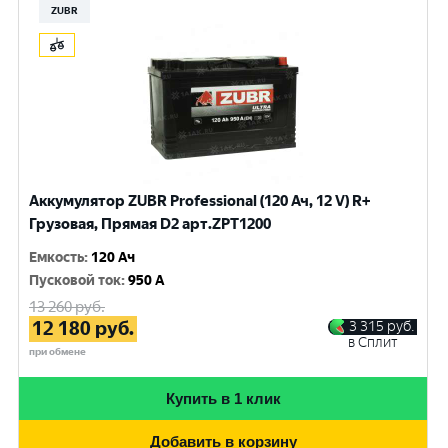
ZUBR
Аккумулятор ZUBR Professional (120 Ач, 12 V) R+
Грузовая, Прямая D2 арт.ZPT1200
Емкость
:
120 Ач
Пусковой ток
:
950 A
13 260
руб.
12 180
руб.
3 315
руб.
в Сплит
при обмене
Купить в 1 клик
Добавить в корзину