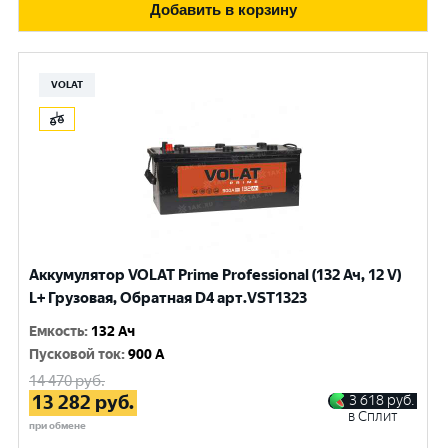
Добавить в корзину
VOLAT
Аккумулятор VOLAT Prime Professional (132 Ач, 12 V)
L+ Грузовая, Обратная D4 арт.VST1323
Емкость
:
132 Ач
Пусковой ток
:
900 A
14 470
руб.
13 282
руб.
3 618
руб.
в Сплит
при обмене