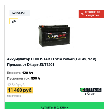
СЕГОДНЯ СО
EUROSTART
СКИДКОЙ
Аккумулятор EUROSTART Extra Power (120 Ач, 12 V)
Прямая, L+ D4 арт.EUT1201
Емкость
:
120 Ач
Пусковой ток
:
850 A
12 540
руб.
11 460
руб.
3 135
руб.
в Сплит
при обмене
Купить в 1 клик