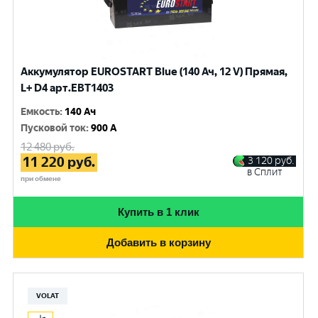
Аккумулятор EUROSTART Blue (140 Ач, 12 V) Прямая,
L+ D4 арт.EBT1403
Емкость
:
140 Ач
Пусковой ток
:
900 A
12 480
руб.
11 220
руб.
3 120
руб.
в Сплит
при обмене
Купить в 1 клик
Добавить в корзину
VOLAT