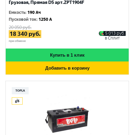
Грузовая, Прямая D5 арт.ZPT1904F
Емкость
:
190 Ач
Пусковой ток
:
1250 A
20 050
руб.
18 340
руб.
5 013
руб.
в Сплит
при обмене
Купить в 1 клик
Добавить в корзину
TOPLA