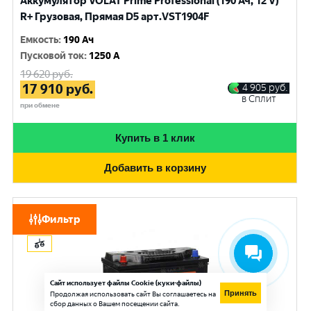
Аккумулятор VOLAT Prime Professional (190 Ач, 12 V)
R+ Грузовая, Прямая D5 арт.VST1904F
Емкость
:
190 Ач
Пусковой ток
:
1250 A
19 620
руб.
17 910
руб.
4 905
руб.
в Сплит
при обмене
Купить в 1 клик
Добавить в корзину
Фильтр
VOLAT
Сайт использует файлы Cookie (куки-файлы)
Принять
Продолжая использовать сайт Вы соглашаетесь на
сбор данных о Вашем посещении сайта.