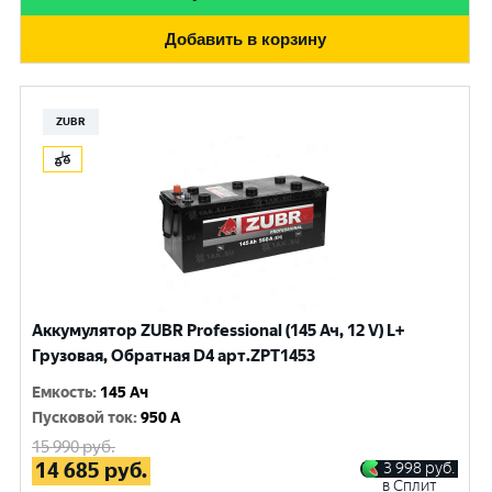
Добавить в корзину
ZUBR
Аккумулятор ZUBR Professional (145 Ач, 12 V) L+
Грузовая, Обратная D4 арт.ZPT1453
Емкость
:
145 Ач
Пусковой ток
:
950 A
15 990
руб.
14 685
руб.
3 998
руб.
в Сплит