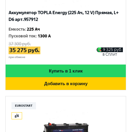
Аккумулятор TOPLA Energy (225 Ач, 12 V) Прямая, L+
D6 арт.957912
Емкость
:
225 Ач
Пусковой ток
:
1300 A
37 300
руб.
35 275
руб.
9 325
руб.
в Сплит
при обмене
Купить в 1 клик
Добавить в корзину
EUROSTART