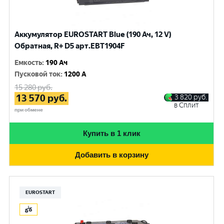
Аккумулятор EUROSTART Blue (190 Ач, 12 V)
Обратная, R+ D5 арт.EBT1904F
Емкость
:
190 Ач
Пусковой ток
:
1200 A
15 280
руб.
13 570
руб.
3 820
руб.
в Сплит
при обмене
Купить в 1 клик
Добавить в корзину
EUROSTART