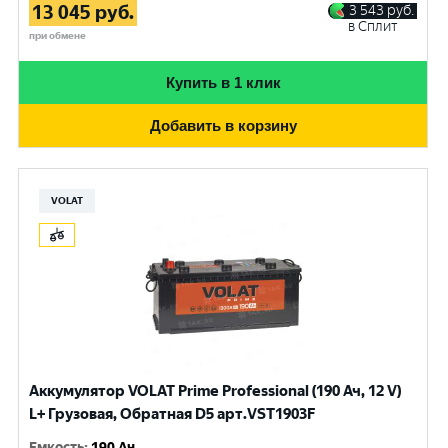
13 045
руб.
3 543
руб.
в Сплит
при обмене
Купить в 1 клик
Добавить в корзину
VOLAT
Аккумулятор VOLAT Prime Professional (190 Ач, 12 V)
L+ Грузовая, Обратная D5 арт.VST1903F
Емкость
:
190 Ач