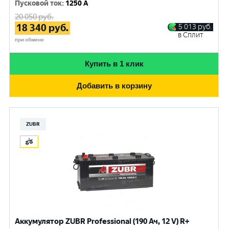
Пусковой ток
:
1250 A
20 050
руб.
18 340
руб.
5 013
руб.
в Сплит
при обмене
Купить в 1 клик
Добавить в корзину
ZUBR
Аккумулятор ZUBR Professional (190 Ач, 12 V) R+