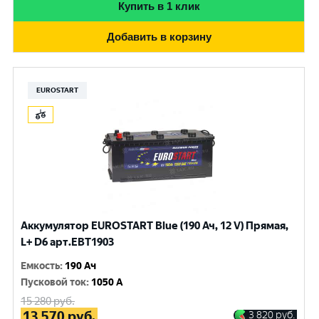
Купить в 1 клик
Добавить в корзину
EUROSTART
Аккумулятор EUROSTART Blue (190 Ач, 12 V) Прямая,
L+ D6 арт.EBT1903
Емкость
:
190 Ач
Пусковой ток
:
1050 A
15 280
руб.
13 570
руб.
3 820
руб.