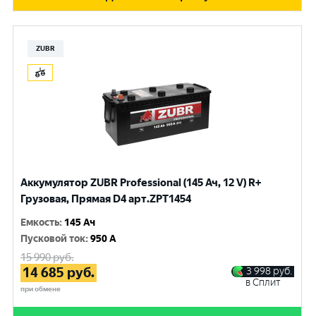
ZUBR
Аккумулятор ZUBR Professional (145 Ач, 12 V) R+
Грузовая, Прямая D4 арт.ZPT1454
Емкость
:
145 Ач
Пусковой ток
:
950 A
15 990
руб.
14 685
руб.
3 998
руб.
в Сплит
при обмене