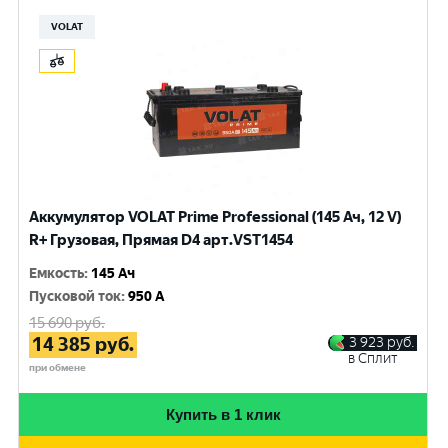
VOLAT
Аккумулятор VOLAT Prime Professional (145 Ач, 12 V)
R+ Грузовая, Прямая D4 арт.VST1454
Емкость
:
145 Ач
Пусковой ток
:
950 A
15 690
руб.
14 385
руб.
3 923
руб.
в Сплит
при обмене
Купить в 1 клик