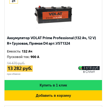
Аккумулятор VOLAT Prime Professional (132 Ач, 12 V)
R+ Грузовая, Прямая D4 арт.VST1324
Емкость
:
132 Ач
Пусковой ток
:
900 A
14 470
руб.
13 282
руб.
3 618
руб.
в Сплит
при обмене
Купить в 1 клик
Добавить в корзину