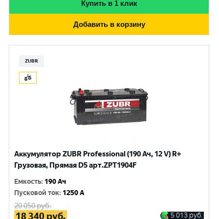
Купить в 1 клик
Добавить в корзину
ZUBR
Аккумулятор ZUBR Professional (190 Ач, 12 V) R+
Грузовая, Прямая D5 арт.ZPT1904F
Емкость
:
190 Ач
Пусковой ток
:
1250 A
20 050
руб.
18 340
руб.
5 013
руб.