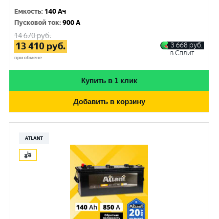
Емкость
:
140 Ач
Пусковой ток
:
900 A
14 670
руб.
13 410
руб.
3 668
руб.
в Сплит
при обмене
Купить в 1 клик
Добавить в корзину
ATLANT