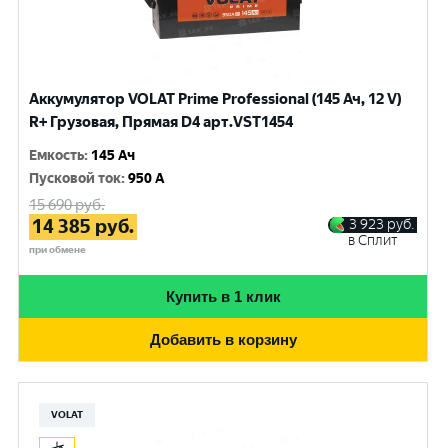
Аккумулятор VOLAT Prime Professional (145 Ач, 12 V)
R+ Грузовая, Прямая D4 арт.VST1454
Емкость
:
145 Ач
Пусковой ток
:
950 A
15 690
руб.
14 385
руб.
3 923
руб.
в Сплит
при обмене
Купить в 1 клик
Добавить в корзину
VOLAT