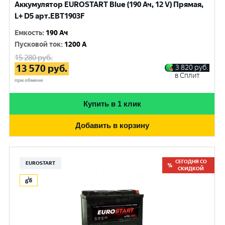
Аккумулятор EUROSTART Blue (190 Ач, 12 V) Прямая,
L+ D5 арт.EBT1903F
Емкость
:
190 Ач
Пусковой ток
:
1200 A
15 280
руб.
13 570
руб.
3 820
руб.
в Сплит
при обмене
Купить в 1 клик
Добавить в корзину
СЕГОДНЯ СО
EUROSTART
СКИДКОЙ