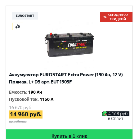
СЕГОДНЯ СО
EUROSTART
СКИДКОЙ
Аккумулятор EUROSTART Extra Power (190 Ач, 12 V)
Прямая, L+ D5 арт.EUT1903F
Емкость
:
190 Ач
Пусковой ток
:
1150 A
16 670
руб.
14 960
руб.
4 168
руб.
в Сплит
при обмене
Купить в 1 клик