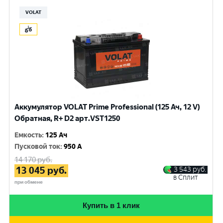
VOLAT
Аккумулятор VOLAT Prime Professional (125 Ач, 12 V)
Обратная, R+ D2 арт.VST1250
Емкость
:
125 Ач
Пусковой ток
:
950 A
14 170
руб.
13 045
руб.
3 543
руб.
в Сплит
при обмене
Купить в 1 клик