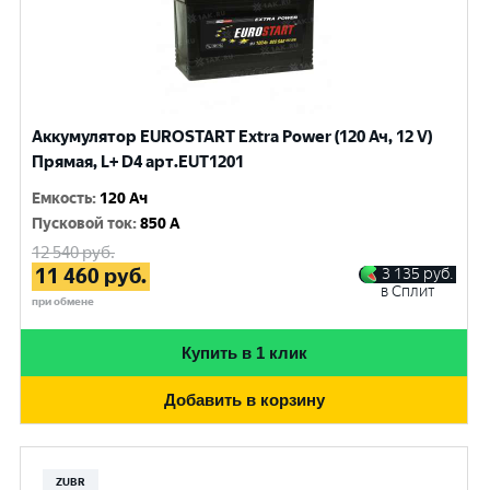
Аккумулятор EUROSTART Extra Power (120 Ач, 12 V)
Прямая, L+ D4 арт.EUT1201
Емкость
:
120 Ач
Пусковой ток
:
850 A
12 540
руб.
11 460
руб.
3 135
руб.
в Сплит
при обмене
Купить в 1 клик
Добавить в корзину
ZUBR