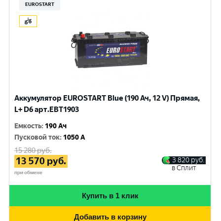
EUROSTART
Аккумулятор EUROSTART Blue (190 Ач, 12 V) Прямая,
L+ D6 арт.EBT1903
Емкость
:
190 Ач
Пусковой ток
:
1050 A
15 280
руб.
13 570
руб.
3 820
руб.
в Сплит
при обмене
Купить в 1 клик
Добавить в корзину