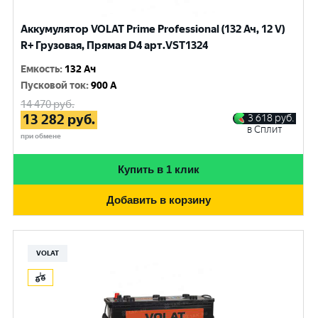
Аккумулятор VOLAT Prime Professional (132 Ач, 12 V)
R+ Грузовая, Прямая D4 арт.VST1324
Емкость
:
132 Ач
Пусковой ток
:
900 A
14 470
руб.
13 282
руб.
3 618
руб.
в Сплит
при обмене
Купить в 1 клик
Добавить в корзину
VOLAT