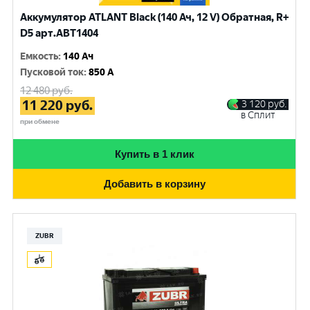
Аккумулятор ATLANT Black (140 Ач, 12 V) Обратная, R+
D5 арт.ABT1404
Емкость
:
140 Ач
Пусковой ток
:
850 A
12 480
руб.
11 220
руб.
3 120
руб.
в Сплит
при обмене
Купить в 1 клик
Добавить в корзину
ZUBR