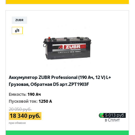
ZUBR
Аккумулятор ZUBR Professional (190 Ач, 12 V) L+
Грузовая, Обратная D5 арт.ZPT1903F
Емкость
:
190 Ач
Пусковой ток
:
1250 A
20 050
руб.
18 340
руб.
5 013
руб.
в Сплит
при обмене