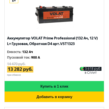
Аккумулятор VOLAT Prime Professional (132 Ач, 12 V)
L+ Грузовая, Обратная D4 арт.VST1323
Емкость
:
132 Ач
Пусковой ток
:
900 A
14 470
руб.
13 282
руб.
3 618
руб.
в Сплит
при обмене
Купить в 1 клик
Добавить в корзину