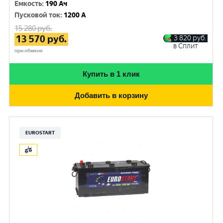
Емкость
:
190 Ач
Пусковой ток
:
1200 A
15 280
руб.
13 570
руб.
3 820
руб.
в Сплит
при обмене
Купить в 1 клик
Добавить в корзину
EUROSTART