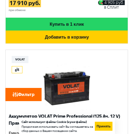
17 910
руб.
4 905
руб.
в Сплит
при обмене
Купить в 1 клик
Добавить в корзину
VOLAT
Фильтр
Аккумулятор VOLAT Prime Professional (125 Ач, 12 V)
Сайт использует файлы Cookie (куки-файлы)
Прямая, L+ D2 арт.VST1251
Принять
Продолжая использовать сайт Вы соглашаетесь на
сбор данных о Вашем посещении сайта.
Емкость
:
125 Ач