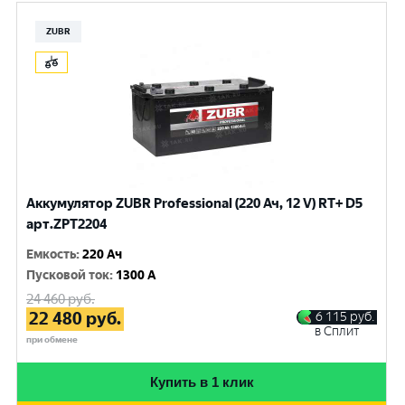
ZUBR
Аккумулятор ZUBR Professional (220 Ач, 12 V) RT+ D5
арт.ZPT2204
Емкость
:
220 Ач
Пусковой ток
:
1300 A
24 460
руб.
22 480
руб.
6 115
руб.
в Сплит
при обмене
Купить в 1 клик