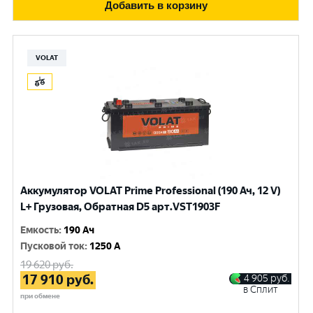
Добавить в корзину
VOLAT
Аккумулятор VOLAT Prime Professional (190 Ач, 12 V)
L+ Грузовая, Обратная D5 арт.VST1903F
Емкость
:
190 Ач
Пусковой ток
:
1250 A
19 620
руб.
17 910
руб.
4 905
руб.
в Сплит
при обмене