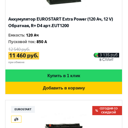
Аккумулятор EUROSTART Extra Power (120 Ач, 12 V)
Обратная, R+ D4 арт.EUT1200
Емкость
:
120 Ач
Пусковой ток
:
850 A
12 540
руб.
11 460
руб.
3 135
руб.
в Сплит
при обмене
Купить в 1 клик
Добавить в корзину
СЕГОДНЯ СО
EUROSTART
СКИДКОЙ