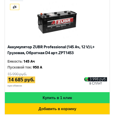
Аккумулятор ZUBR Professional (145 Ач, 12 V) L+
Грузовая, Обратная D4 арт.ZPT1453
Емкость
:
145 Ач
Пусковой ток
:
950 A
15 990
руб.
14 685
руб.
3 998
руб.
в Сплит
при обмене
Купить в 1 клик
Добавить в корзину