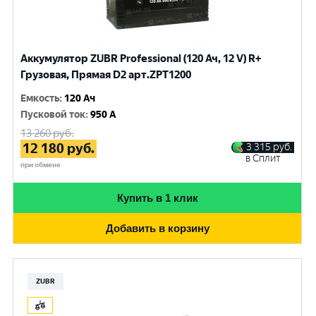
Аккумулятор ZUBR Professional (120 Ач, 12 V) R+
Грузовая, Прямая D2 арт.ZPT1200
Емкость
:
120 Ач
Пусковой ток
:
950 A
13 260
руб.
12 180
руб.
3 315
руб.
в Сплит
при обмене
Купить в 1 клик
Добавить в корзину
ZUBR