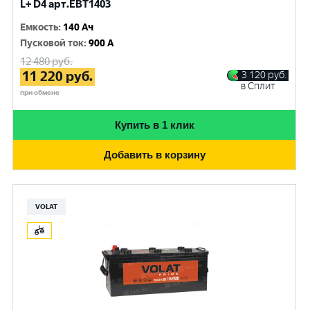
L+ D4 арт.EBT1403
Емкость
:
140 Ач
Пусковой ток
:
900 A
12 480
руб.
11 220
руб.
3 120
руб.
в Сплит
при обмене
Купить в 1 клик
Добавить в корзину
VOLAT