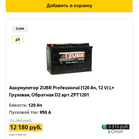
Добавить в корзину
ZUBR
Аккумулятор ZUBR Professional (120 Ач, 12 V) L+
Грузовая, Обратная D2 арт.ZPT1201
Емкость
:
120 Ач
Пусковой ток
:
950 A
13 260
руб.
12 180
руб.
3 315
руб.
в Сплит
при обмене