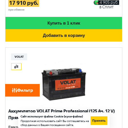
17 910
руб.
4 905
руб.
в Сплит
при обмене
Купить в 1 клик
Добавить в корзину
VOLAT
Фильтр
Аккумулятор VOLAT Prime Professional (125 Ач, 12 V)
Сайт использует файлы Cookie (куки-файлы)
Прямая, L+ D2 арт.VST1251
Принять
Продолжая использовать сайт Вы соглашаетесь на
сбор данных о Вашем посещении сайта.
Емкость
:
125 Ач