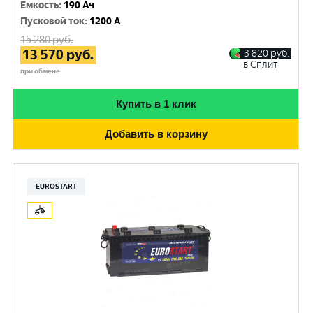
Емкость
:
190 Ач
Пусковой ток
:
1200 A
15 280
руб.
13 570
руб.
3 820
руб.
в Сплит
при обмене
Купить в 1 клик
Добавить в корзину
EUROSTART