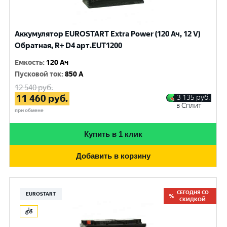
Аккумулятор EUROSTART Extra Power (120 Ач, 12 V)
Обратная, R+ D4 арт.EUT1200
Емкость
:
120 Ач
Пусковой ток
:
850 A
12 540
руб.
11 460
руб.
3 135
руб.
в Сплит
при обмене
Купить в 1 клик
Добавить в корзину
СЕГОДНЯ СО
EUROSTART
СКИДКОЙ