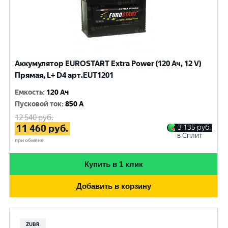
Аккумулятор EUROSTART Extra Power (120 Ач, 12 V)
Прямая, L+ D4 арт.EUT1201
Емкость
:
120 Ач
Пусковой ток
:
850 A
12 540
руб.
11 460
руб.
3 135
руб.
в Сплит
при обмене
Купить в 1 клик
Добавить в корзину
ZUBR