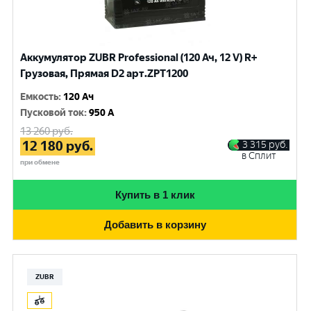
Аккумулятор ZUBR Professional (120 Ач, 12 V) R+
Грузовая, Прямая D2 арт.ZPT1200
Емкость
:
120 Ач
Пусковой ток
:
950 A
13 260
руб.
12 180
руб.
3 315
руб.
в Сплит
при обмене
Купить в 1 клик
Добавить в корзину
ZUBR