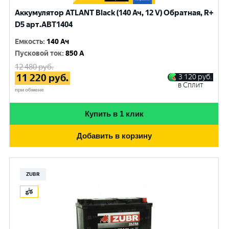
Аккумулятор ATLANT Black (140 Ач, 12 V) Обратная, R+
D5 арт.ABT1404
Емкость
:
140 Ач
Пусковой ток
:
850 A
12 480
руб.
11 220
руб.
3 120
руб.
в Сплит
при обмене
Купить в 1 клик
Добавить в корзину
ZUBR