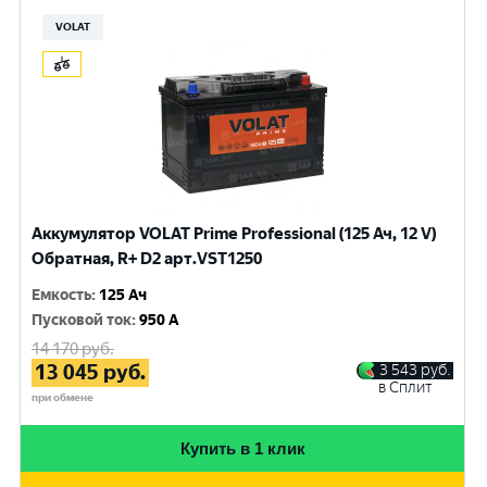
VOLAT
Аккумулятор VOLAT Prime Professional (125 Ач, 12 V)
Обратная, R+ D2 арт.VST1250
Емкость
:
125 Ач
Пусковой ток
:
950 A
14 170
руб.
13 045
руб.
3 543
руб.
в Сплит
при обмене
Купить в 1 клик