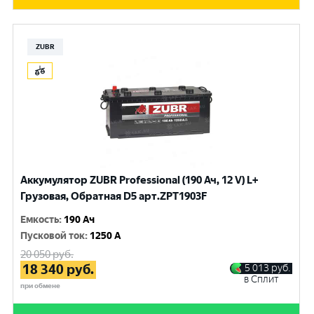
ZUBR
Аккумулятор ZUBR Professional (190 Ач, 12 V) L+
Грузовая, Обратная D5 арт.ZPT1903F
Емкость
:
190 Ач
Пусковой ток
:
1250 A
20 050
руб.
18 340
руб.
5 013
руб.
в Сплит
при обмене