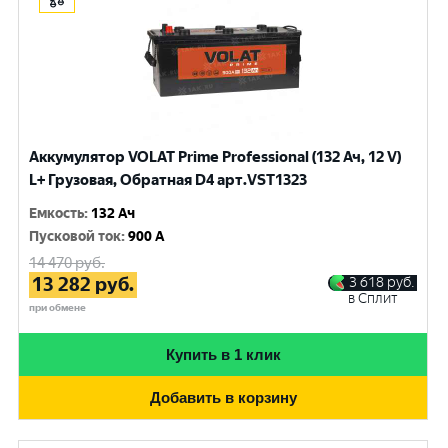
Аккумулятор VOLAT Prime Professional (132 Ач, 12 V)
L+ Грузовая, Обратная D4 арт.VST1323
Емкость
:
132 Ач
Пусковой ток
:
900 A
14 470
руб.
13 282
руб.
3 618
руб.
в Сплит
при обмене
Купить в 1 клик
Добавить в корзину