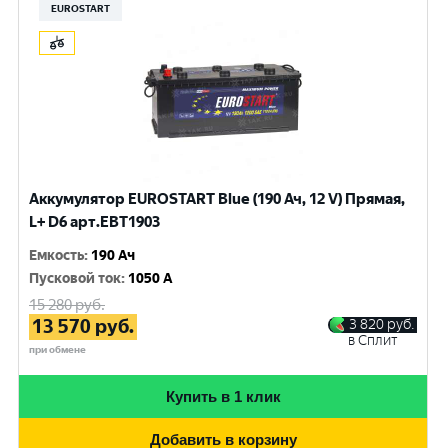
EUROSTART
Аккумулятор EUROSTART Blue (190 Ач, 12 V) Прямая,
L+ D6 арт.EBT1903
Емкость
:
190 Ач
Пусковой ток
:
1050 A
15 280
руб.
13 570
руб.
3 820
руб.
в Сплит
при обмене
Купить в 1 клик
Добавить в корзину