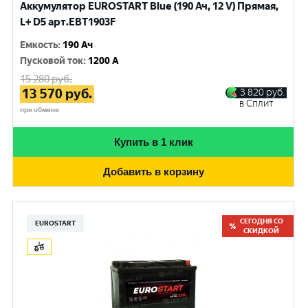
Аккумулятор EUROSTART Blue (190 Ач, 12 V) Прямая,
L+ D5 арт.EBT1903F
Емкость
:
190 Ач
Пусковой ток
:
1200 A
15 280
руб.
13 570
руб.
3 820
руб.
в Сплит
при обмене
Купить в 1 клик
Добавить в корзину
СЕГОДНЯ СО
EUROSTART
СКИДКОЙ