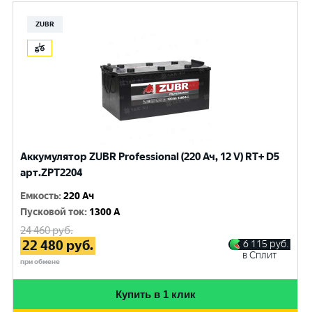
ZUBR
Аккумулятор ZUBR Professional (220 Ач, 12 V) RT+ D5
арт.ZPT2204
Емкость
:
220 Ач
Пусковой ток
:
1300 A
24 460
руб.
22 480
руб.
6 115
руб.
в Сплит
при обмене
Купить в 1 клик