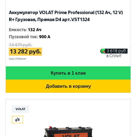
Аккумулятор VOLAT Prime Professional (132 Ач, 12 V)
R+ Грузовая, Прямая D4 арт.VST1324
Емкость
:
132 Ач
Пусковой ток
:
900 A
14 470
руб.
13 282
руб.
3 618
руб.
в Сплит
при обмене
Купить в 1 клик
Добавить в корзину
VOLAT