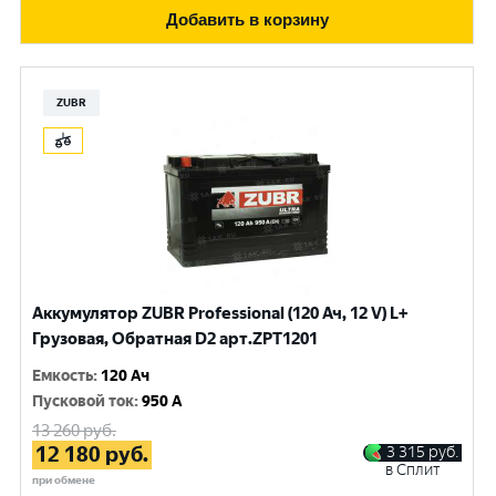
Добавить в корзину
ZUBR
Аккумулятор ZUBR Professional (120 Ач, 12 V) L+
Грузовая, Обратная D2 арт.ZPT1201
Емкость
:
120 Ач
Пусковой ток
:
950 A
13 260
руб.
12 180
руб.
3 315
руб.
в Сплит
при обмене