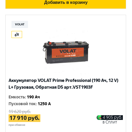
Добавить в корзину
VOLAT
Аккумулятор VOLAT Prime Professional (190 Ач, 12 V)
L+ Грузовая, Обратная D5 арт.VST1903F
Емкость
:
190 Ач
Пусковой ток
:
1250 A
19 620
руб.
17 910
руб.
4 905
руб.
в Сплит
при обмене