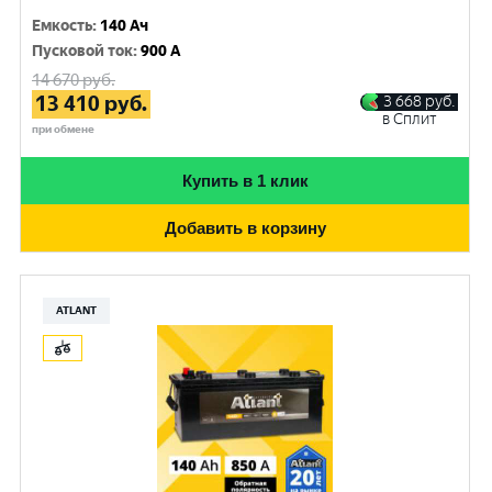
Емкость
:
140 Ач
Пусковой ток
:
900 A
14 670
руб.
13 410
руб.
3 668
руб.
в Сплит
при обмене
Купить в 1 клик
Добавить в корзину
ATLANT