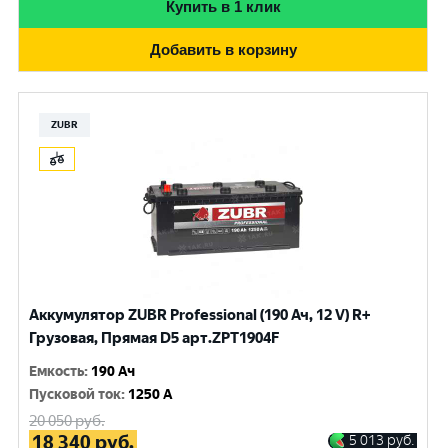
Купить в 1 клик
Добавить в корзину
ZUBR
Аккумулятор ZUBR Professional (190 Ач, 12 V) R+
Грузовая, Прямая D5 арт.ZPT1904F
Емкость
:
190 Ач
Пусковой ток
:
1250 A
20 050
руб.
18 340
руб.
5 013
руб.