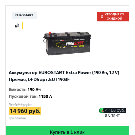
СЕГОДНЯ СО
EUROSTART
СКИДКОЙ
Аккумулятор EUROSTART Extra Power (190 Ач, 12 V)
Прямая, L+ D5 арт.EUT1903F
Емкость
:
190 Ач
Пусковой ток
:
1150 A
16 670
руб.
14 960
руб.
4 168
руб.
в Сплит
при обмене
Купить в 1 клик