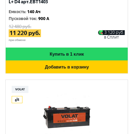
L+ D4 арт.EBT1403
Емкость
:
140 Ач
Пусковой ток
:
900 A
12 480
руб.
11 220
руб.
3 120
руб.
в Сплит
при обмене
Купить в 1 клик
Добавить в корзину
VOLAT