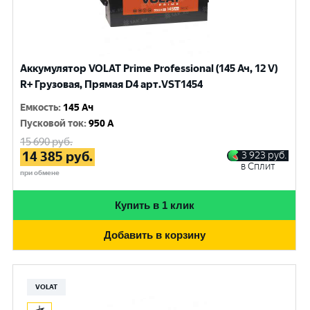
Аккумулятор VOLAT Prime Professional (145 Ач, 12 V)
R+ Грузовая, Прямая D4 арт.VST1454
Емкость
:
145 Ач
Пусковой ток
:
950 A
15 690
руб.
14 385
руб.
3 923
руб.
в Сплит
при обмене
Купить в 1 клик
Добавить в корзину
VOLAT