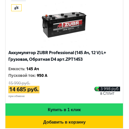
Аккумулятор ZUBR Professional (145 Ач, 12 V) L+
Грузовая, Обратная D4 арт.ZPT1453
Емкость
:
145 Ач
Пусковой ток
:
950 A
15 990
руб.
14 685
руб.
3 998
руб.
в Сплит
при обмене
Купить в 1 клик
Добавить в корзину