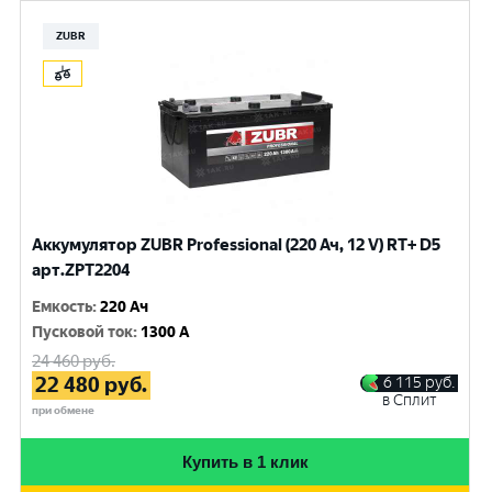
ZUBR
Аккумулятор ZUBR Professional (220 Ач, 12 V) RT+ D5
арт.ZPT2204
Емкость
:
220 Ач
Пусковой ток
:
1300 A
24 460
руб.
22 480
руб.
6 115
руб.
в Сплит
при обмене
Купить в 1 клик