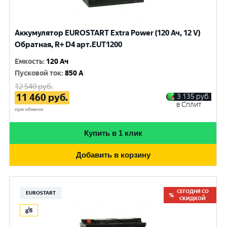
Аккумулятор EUROSTART Extra Power (120 Ач, 12 V)
Обратная, R+ D4 арт.EUT1200
Емкость
:
120 Ач
Пусковой ток
:
850 A
12 540
руб.
11 460
руб.
3 135
руб.
в Сплит
при обмене
Купить в 1 клик
Добавить в корзину
СЕГОДНЯ СО
EUROSTART
СКИДКОЙ