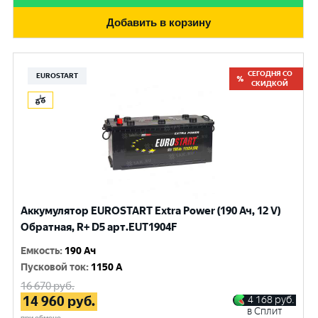
Добавить в корзину
СЕГОДНЯ СО
EUROSTART
СКИДКОЙ
Аккумулятор EUROSTART Extra Power (190 Ач, 12 V)
Обратная, R+ D5 арт.EUT1904F
Емкость
:
190 Ач
Пусковой ток
:
1150 A
16 670
руб.
14 960
руб.
4 168
руб.
в Сплит
при обмене