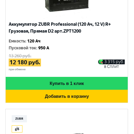
Аккумулятор ZUBR Professional (120 Ач, 12 V) R+
Грузовая, Прямая D2 арт.ZPT1200
Емкость
:
120 Ач
Пусковой ток
:
950 A
13 260
руб.
12 180
руб.
3 315
руб.
в Сплит
при обмене
Купить в 1 клик
Добавить в корзину
ZUBR