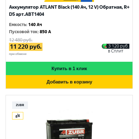
Аккумулятор ATLANT Black (140 Ач, 12 V) Обратная, R+
D5 арт.ABT1404
Емкость
:
140 Ач
Пусковой ток
:
850 A
12 480
руб.
11 220
руб.
3 120
руб.
в Сплит
при обмене
Купить в 1 клик
Добавить в корзину
ZUBR