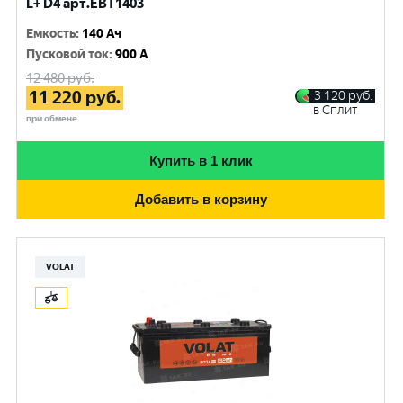
L+ D4 арт.EBT1403
Емкость
:
140 Ач
Пусковой ток
:
900 A
12 480
руб.
11 220
руб.
3 120
руб.
в Сплит
при обмене
Купить в 1 клик
Добавить в корзину
VOLAT