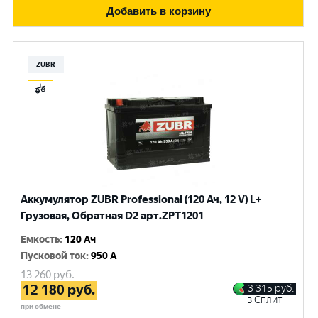
Добавить в корзину
ZUBR
Аккумулятор ZUBR Professional (120 Ач, 12 V) L+
Грузовая, Обратная D2 арт.ZPT1201
Емкость
:
120 Ач
Пусковой ток
:
950 A
13 260
руб.
12 180
руб.
3 315
руб.
в Сплит
при обмене