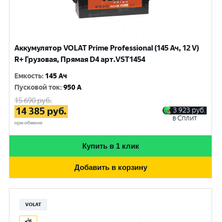
Аккумулятор VOLAT Prime Professional (145 Ач, 12 V)
R+ Грузовая, Прямая D4 арт.VST1454
Емкость
:
145 Ач
Пусковой ток
:
950 A
15 690
руб.
14 385
руб.
3 923
руб.
в Сплит
при обмене
Купить в 1 клик
Добавить в корзину
VOLAT