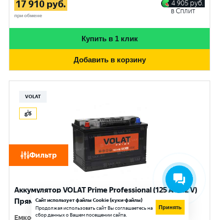
17 910
руб.
4 905
руб.
в Сплит
при обмене
Купить в 1 клик
Добавить в корзину
VOLAT
Фильтр
Аккумулятор VOLAT Prime Professional (125 Ач, 12 V)
Прямая, L+ D2 арт.VST1251
Сайт использует файлы Cookie (куки-файлы)
Принять
Продолжая использовать сайт Вы соглашаетесь на
сбор данных о Вашем посещении сайта.
Емкость
:
125 Ач