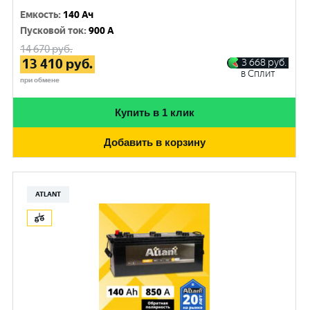
Емкость
:
140 Ач
Пусковой ток
:
900 A
14 670
руб.
13 410
руб.
3 668
руб.
в Сплит
при обмене
Купить в 1 клик
Добавить в корзину
ATLANT