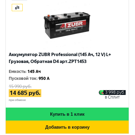
Аккумулятор ZUBR Professional (145 Ач, 12 V) L+
Грузовая, Обратная D4 арт.ZPT1453
Емкость
:
145 Ач
Пусковой ток
:
950 A
15 990
руб.
14 685
руб.
3 998
руб.
в Сплит
при обмене
Купить в 1 клик
Добавить в корзину