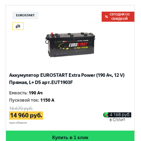
СЕГОДНЯ СО
EUROSTART
СКИДКОЙ
Аккумулятор EUROSTART Extra Power (190 Ач, 12 V)
Прямая, L+ D5 арт.EUT1903F
Емкость
:
190 Ач
Пусковой ток
:
1150 A
16 670
руб.
14 960
руб.
4 168
руб.
в Сплит
при обмене
Купить в 1 клик