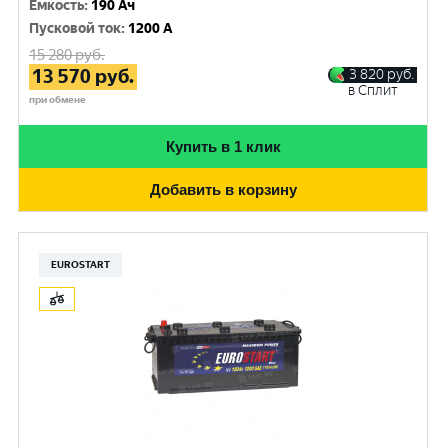
Емкость
:
190 Ач
Пусковой ток
:
1200 A
15 280
руб.
13 570
руб.
3 820
руб.
в Сплит
при обмене
Купить в 1 клик
Добавить в корзину
EUROSTART