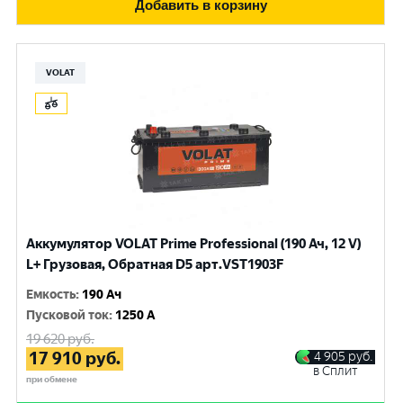
Добавить в корзину
VOLAT
Аккумулятор VOLAT Prime Professional (190 Ач, 12 V)
L+ Грузовая, Обратная D5 арт.VST1903F
Емкость
:
190 Ач
Пусковой ток
:
1250 A
19 620
руб.
17 910
руб.
4 905
руб.
в Сплит
при обмене