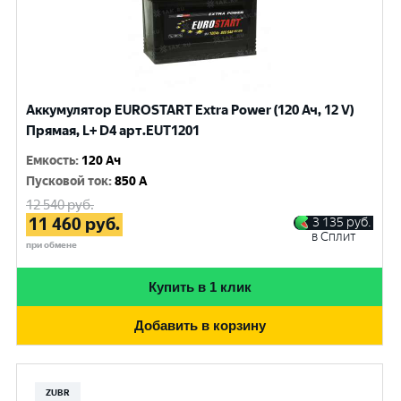
Аккумулятор EUROSTART Extra Power (120 Ач, 12 V)
Прямая, L+ D4 арт.EUT1201
Емкость
:
120 Ач
Пусковой ток
:
850 A
12 540
руб.
11 460
руб.
3 135
руб.
в Сплит
при обмене
Купить в 1 клик
Добавить в корзину
ZUBR