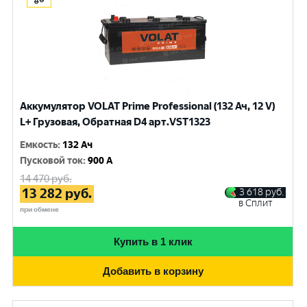
Аккумулятор VOLAT Prime Professional (132 Ач, 12 V)
L+ Грузовая, Обратная D4 арт.VST1323
Емкость
:
132 Ач
Пусковой ток
:
900 A
14 470
руб.
13 282
руб.
3 618
руб.
в Сплит
при обмене
Купить в 1 клик
Добавить в корзину