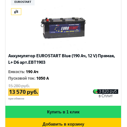
EUROSTART
Аккумулятор EUROSTART Blue (190 Ач, 12 V) Прямая,
L+ D6 арт.EBT1903
Емкость
:
190 Ач
Пусковой ток
:
1050 A
15 280
руб.
13 570
руб.
3 820
руб.
в Сплит
при обмене
Купить в 1 клик
Добавить в корзину