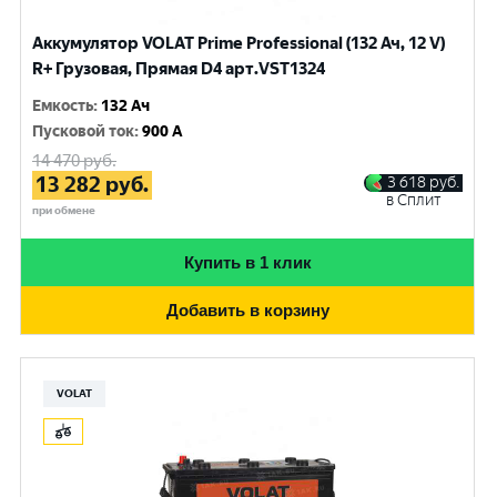
Аккумулятор VOLAT Prime Professional (132 Ач, 12 V)
R+ Грузовая, Прямая D4 арт.VST1324
Емкость
:
132 Ач
Пусковой ток
:
900 A
14 470
руб.
13 282
руб.
3 618
руб.
в Сплит
при обмене
Купить в 1 клик
Добавить в корзину
VOLAT