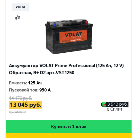
VOLAT
Аккумулятор VOLAT Prime Professional (125 Ач, 12 V)
Обратная, R+ D2 арт.VST1250
Емкость
:
125 Ач
Пусковой ток
:
950 A
14 170
руб.
13 045
руб.
3 543
руб.
в Сплит
при обмене
Купить в 1 клик