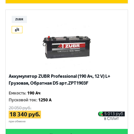
ZUBR
Аккумулятор ZUBR Professional (190 Ач, 12 V) L+
Грузовая, Обратная D5 арт.ZPT1903F
Емкость
:
190 Ач
Пусковой ток
:
1250 A
20 050
руб.
18 340
руб.
5 013
руб.
в Сплит
при обмене