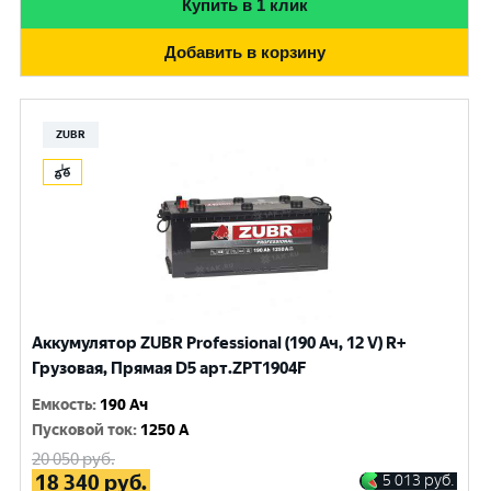
Купить в 1 клик
Добавить в корзину
ZUBR
Аккумулятор ZUBR Professional (190 Ач, 12 V) R+
Грузовая, Прямая D5 арт.ZPT1904F
Емкость
:
190 Ач
Пусковой ток
:
1250 A
20 050
руб.
18 340
руб.
5 013
руб.