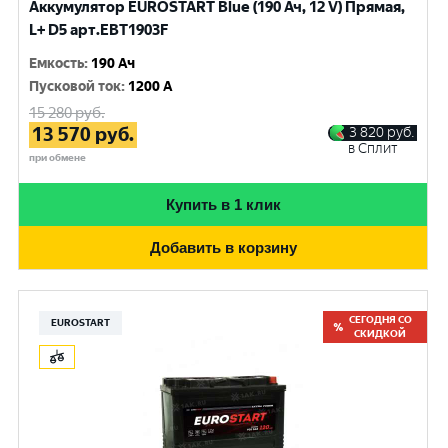
Аккумулятор EUROSTART Blue (190 Ач, 12 V) Прямая,
L+ D5 арт.EBT1903F
Емкость
:
190 Ач
Пусковой ток
:
1200 A
15 280
руб.
13 570
руб.
3 820
руб.
в Сплит
при обмене
Купить в 1 клик
Добавить в корзину
СЕГОДНЯ СО
EUROSTART
СКИДКОЙ