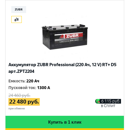
ZUBR
Аккумулятор ZUBR Professional (220 Ач, 12 V) RT+ D5
арт.ZPT2204
Емкость
:
220 Ач
Пусковой ток
:
1300 A
24 460
руб.
22 480
руб.
6 115
руб.
в Сплит
при обмене
Купить в 1 клик