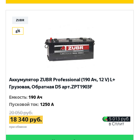
ZUBR
Аккумулятор ZUBR Professional (190 Ач, 12 V) L+
Грузовая, Обратная D5 арт.ZPT1903F
Емкость
:
190 Ач
Пусковой ток
:
1250 A
20 050
руб.
18 340
руб.
5 013
руб.
в Сплит
при обмене