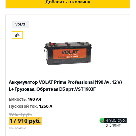
Добавить в корзину
VOLAT
Аккумулятор VOLAT Prime Professional (190 Ач, 12 V)
L+ Грузовая, Обратная D5 арт.VST1903F
Емкость
:
190 Ач
Пусковой ток
:
1250 A
19 620
руб.
17 910
руб.
4 905
руб.
в Сплит
при обмене