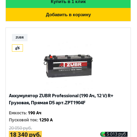
Купить в 1 клик
Добавить в корзину
ZUBR
Аккумулятор ZUBR Professional (190 Ач, 12 V) R+
Грузовая, Прямая D5 арт.ZPT1904F
Емкость
:
190 Ач
Пусковой ток
:
1250 A
20 050
руб.
18 340
руб.
5 013
руб.