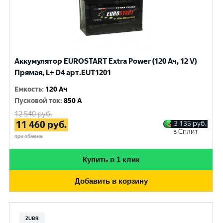
Аккумулятор EUROSTART Extra Power (120 Ач, 12 V)
Прямая, L+ D4 арт.EUT1201
Емкость
:
120 Ач
Пусковой ток
:
850 A
12 540
руб.
11 460
руб.
3 135
руб.
в Сплит
при обмене
Купить в 1 клик
Добавить в корзину
ZUBR