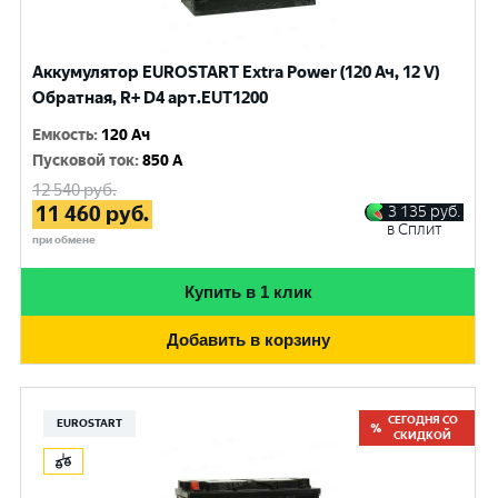
Аккумулятор EUROSTART Extra Power (120 Ач, 12 V)
Обратная, R+ D4 арт.EUT1200
Емкость
:
120 Ач
Пусковой ток
:
850 A
12 540
руб.
11 460
руб.
3 135
руб.
в Сплит
при обмене
Купить в 1 клик
Добавить в корзину
СЕГОДНЯ СО
EUROSTART
СКИДКОЙ