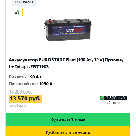
EUROSTART
Аккумулятор EUROSTART Blue (190 Ач, 12 V) Прямая,
L+ D6 арт.EBT1903
Емкость
:
190 Ач
Пусковой ток
:
1050 A
15 280
руб.
13 570
руб.
3 820
руб.
в Сплит
при обмене
Купить в 1 клик
Добавить в корзину