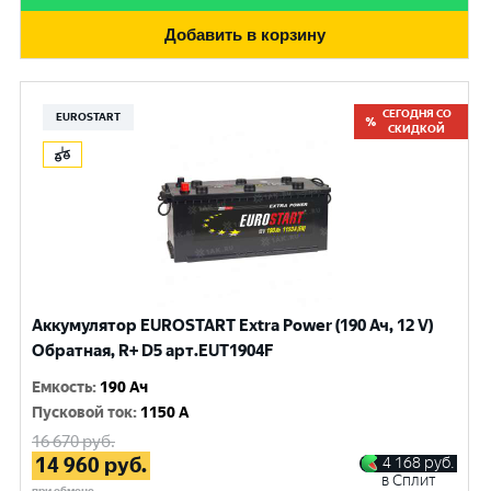
Добавить в корзину
СЕГОДНЯ СО
EUROSTART
СКИДКОЙ
Аккумулятор EUROSTART Extra Power (190 Ач, 12 V)
Обратная, R+ D5 арт.EUT1904F
Емкость
:
190 Ач
Пусковой ток
:
1150 A
16 670
руб.
14 960
руб.
4 168
руб.
в Сплит
при обмене