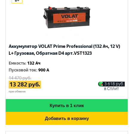
Аккумулятор VOLAT Prime Professional (132 Ач, 12 V)
L+ Грузовая, Обратная D4 арт.VST1323
Емкость
:
132 Ач
Пусковой ток
:
900 A
14 470
руб.
13 282
руб.
3 618
руб.
в Сплит
при обмене
Купить в 1 клик
Добавить в корзину