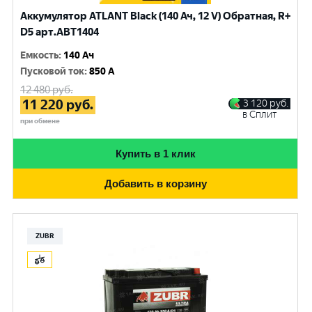
Аккумулятор ATLANT Black (140 Ач, 12 V) Обратная, R+
D5 арт.ABT1404
Емкость
:
140 Ач
Пусковой ток
:
850 A
12 480
руб.
11 220
руб.
3 120
руб.
в Сплит
при обмене
Купить в 1 клик
Добавить в корзину
ZUBR