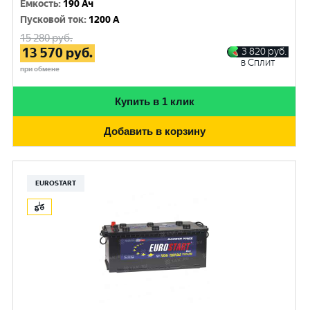
Емкость
:
190 Ач
Пусковой ток
:
1200 A
15 280
руб.
13 570
руб.
3 820
руб.
в Сплит
при обмене
Купить в 1 клик
Добавить в корзину
EUROSTART