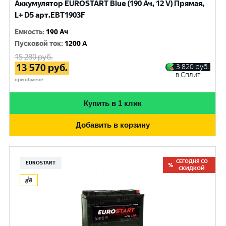
Аккумулятор EUROSTART Blue (190 Ач, 12 V) Прямая,
L+ D5 арт.EBT1903F
Емкость
:
190 Ач
Пусковой ток
:
1200 A
15 280
руб.
13 570
руб.
3 820
руб.
в Сплит
при обмене
Купить в 1 клик
Добавить в корзину
СЕГОДНЯ СО
EUROSTART
СКИДКОЙ