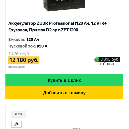
Аккумулятор ZUBR Professional (120 Ач, 12 V) R+
Грузовая, Прямая D2 арт.ZPT1200
Емкость
:
120 Ач
Пусковой ток
:
950 A
13 260
руб.
12 180
руб.
3 315
руб.
в Сплит
при обмене
Купить в 1 клик
Добавить в корзину
ZUBR