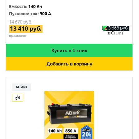
Емкость
:
140 Ач
Пусковой ток
:
900 A
14 670
руб.
13 410
руб.
3 668
руб.
в Сплит
при обмене
Купить в 1 клик
Добавить в корзину
ATLANT