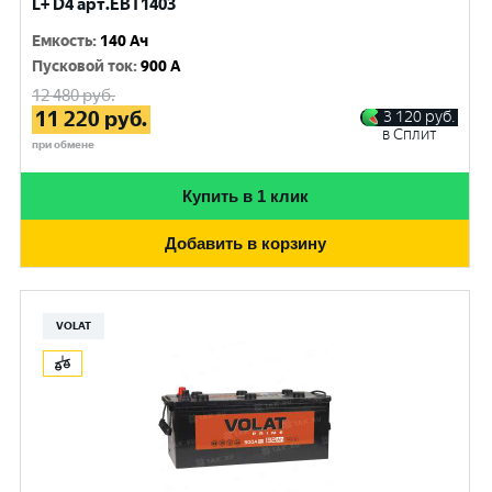
L+ D4 арт.EBT1403
Емкость
:
140 Ач
Пусковой ток
:
900 A
12 480
руб.
11 220
руб.
3 120
руб.
в Сплит
при обмене
Купить в 1 клик
Добавить в корзину
VOLAT