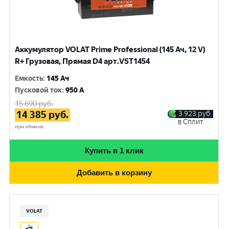
Аккумулятор VOLAT Prime Professional (145 Ач, 12 V)
R+ Грузовая, Прямая D4 арт.VST1454
Емкость
:
145 Ач
Пусковой ток
:
950 A
15 690
руб.
14 385
руб.
3 923
руб.
в Сплит
при обмене
Купить в 1 клик
Добавить в корзину
VOLAT