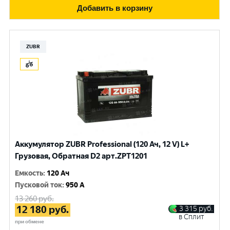
Добавить в корзину
ZUBR
Аккумулятор ZUBR Professional (120 Ач, 12 V) L+
Грузовая, Обратная D2 арт.ZPT1201
Емкость
:
120 Ач
Пусковой ток
:
950 A
13 260
руб.
12 180
руб.
3 315
руб.
в Сплит
при обмене