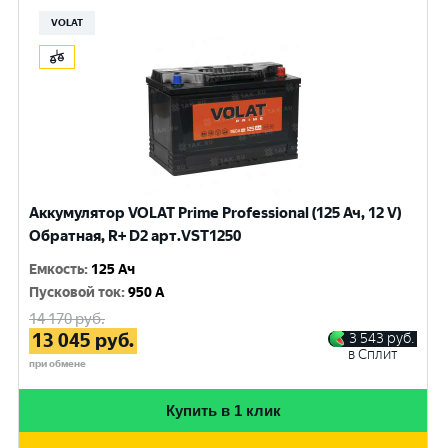
VOLAT
Аккумулятор VOLAT Prime Professional (125 Ач, 12 V)
Обратная, R+ D2 арт.VST1250
Емкость
:
125 Ач
Пусковой ток
:
950 A
14 170
руб.
13 045
руб.
3 543
руб.
в Сплит
при обмене
Купить в 1 клик