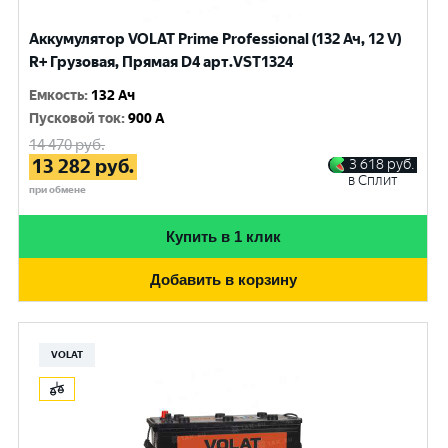
Аккумулятор VOLAT Prime Professional (132 Ач, 12 V)
R+ Грузовая, Прямая D4 арт.VST1324
Емкость
:
132 Ач
Пусковой ток
:
900 A
14 470
руб.
13 282
руб.
3 618
руб.
в Сплит
при обмене
Купить в 1 клик
Добавить в корзину
VOLAT