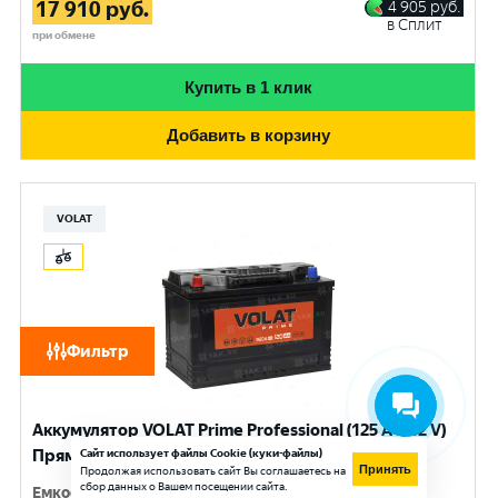
17 910
руб.
4 905
руб.
в Сплит
при обмене
Купить в 1 клик
Добавить в корзину
VOLAT
Фильтр
Аккумулятор VOLAT Prime Professional (125 Ач, 12 V)
Прямая, L+ D2 арт.VST1251
Сайт использует файлы Cookie (куки-файлы)
Принять
Продолжая использовать сайт Вы соглашаетесь на
сбор данных о Вашем посещении сайта.
Емкость
:
125 Ач