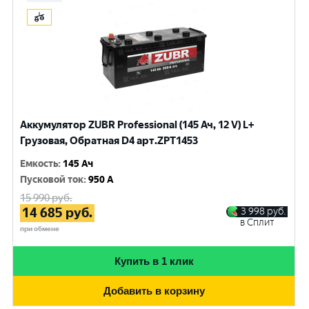
Аккумулятор ZUBR Professional (145 Ач, 12 V) L+
Грузовая, Обратная D4 арт.ZPT1453
Емкость
:
145 Ач
Пусковой ток
:
950 A
15 990
руб.
14 685
руб.
3 998
руб.
в Сплит
при обмене
Купить в 1 клик
Добавить в корзину