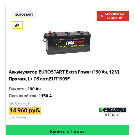
СЕГОДНЯ СО
EUROSTART
СКИДКОЙ
Аккумулятор EUROSTART Extra Power (190 Ач, 12 V)
Прямая, L+ D5 арт.EUT1903F
Емкость
:
190 Ач
Пусковой ток
:
1150 A
16 670
руб.
14 960
руб.
4 168
руб.
в Сплит
при обмене
Купить в 1 клик