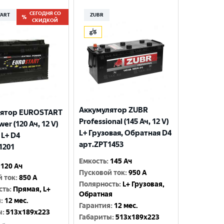
СЕГОДНЯ СО
TART
ZUBR
СКИДКОЙ
Аккумулятор ZUBR
лятор EUROSTART
Professional (145 Ач, 12 V)
wer (120 Ач, 12 V)
L+ Грузовая, Обратная D4
 L+ D4
арт.ZPT1453
1201
Емкость
:
145 Ач
120 Ач
Пусковой ток
:
950 A
й ток
:
850 A
Полярность
:
L+ Грузовая,
сть
:
Прямая, L+
Обратная
я
:
12 мес.
Гарантия
:
12 мес.
ы
:
513x189x223
Габариты
:
513x189x223