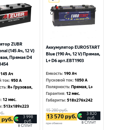
ятор ZUBR
Аккумулятор EUROSTART
nal (145 Ач, 12 V)
Blue (190 Ач, 12 V) Прямая,
овая, Прямая D4
L+ D6 арт.EBT1903
1454
Емкость
:
190 Ач
145 Ач
Пусковой ток
:
1050 A
й ток
:
950 A
Полярность
:
Прямая, L+
сть
:
R+ Грузовая,
Гарантия
:
12 мес.
я
:
12 мес.
Габариты
:
518x276x242
ы
:
513x189x223
15 280
руб.
б.
3 820
13 570
руб.
3 998
руб.
5
руб.
руб.
в Сплит
при обмене
в Сплит