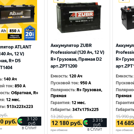
Аккумулятор ZUBR
Аккумул
улятор ATLANT
Professional (120 Ач, 12 V)
Professio
140 Ач, 12 V)
R+ Грузовая, Прямая D2
R+ Груз
ая, R+ D5
арт.ZPT1200
арт.ZPT
T1404
Емкость
:
120 Ач
Емкость
:
ь
:
140 Ач
Пусковой ток
:
950 A
Пусково
ой ток
:
850 A
Полярность
:
R+ Грузовая,
Полярно
ость
:
Обратная, R+
Прямая
Прямая
ия
:
12 мес.
Гарантия
:
12 мес.
Гаранти
ты
:
513x223x223
Габариты
:
347x175x225
Габарит
руб.
13 260
руб.
15 990
ру
3 120
3 315
20
руб.
12 180
руб.
14 68
руб.
руб.
в Сплит
не
в Сплит
при обмене
при обмене