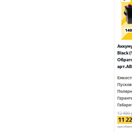
ПУЛЬС
ТЮМЕНЬ
Аккум
Black (
Обратн
арт.AB
Емкост
Пусков
Полярн
Гарант
Габари
12 480
11 2
при обме