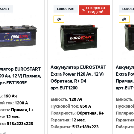
СЕГОДНЯ СО
START
EUROSTART
EUROS
СКИДКОЙ
Аккумулятор EUROSTART
Аккуму
улятор EUROSTART
Extra Power (120 Ач, 12 V)
Extra Po
90 Ач, 12 V) Прямая,
Обратная, R+ D4
Прямая,
арт.EBT1903F
арт.EUT1200
арт.EUT
ь
:
190 Ач
Емкость
:
120 Ач
Емкость
:
ой ток
:
1200 A
Пусковой ток
:
850 A
Пусково
ость
:
Прямая, L+
Полярность
:
Обратная, R+
Полярно
ия
:
12 мес.
Гарантия
:
12 мес.
Гаранти
ты
:
513x223x223
Габариты
:
513x189x223
Габарит
руб.