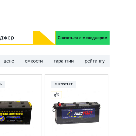
еджер
Связаться с менеджером
цене
емкости
гарантии
рейтингу
Ь
EUROSTART