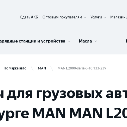
Сдать АКБ
Оптовым покупателям
Услуги
Магазин
арядные станции и устройства
Масла
По марке авто
MAN
MAN L2000-serie 6-10.133-239
 для грузовых ав
рге MAN MAN L200