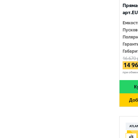
RIDER
Прямая
1400 A
арт.EU
SMART ELEMENT
1420 A
Емкост
SOLITE
Пусков
1450 A
Полярн
TUDOR
1500 A
Гарант
Габари
TUNGSTONE
1550 A
16 670
14 9
URSA
при обме
VAIPER
К
VEKTOR
Доб
VOLTRON
VST
АТАКА
ATLA
ЗАПУСК