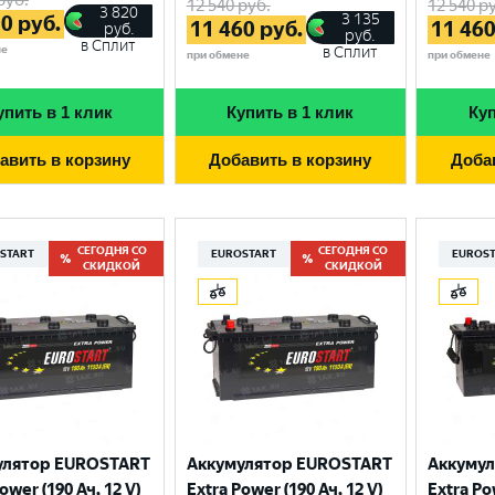
12 540
руб.
12 540
ру
3 820
3 135
70
руб.
11 460
руб.
11 46
руб.
руб.
в Сплит
не
в Сплит
при обмене
при обмене
упить в 1 клик
Купить в 1 клик
Куп
авить в корзину
Добавить в корзину
Доба
СЕГОДНЯ СО
СЕГОДНЯ СО
START
EUROSTART
EUROS
СКИДКОЙ
СКИДКОЙ
Выберите ваш город
Великий Новгород
Санкт-Петербург
улятор EUROSTART
Аккумулятор EUROSTART
Аккуму
Гатчина
Смоленск
ower (190 Ач, 12 V)
Extra Power (190 Ач, 12 V)
Extra Po