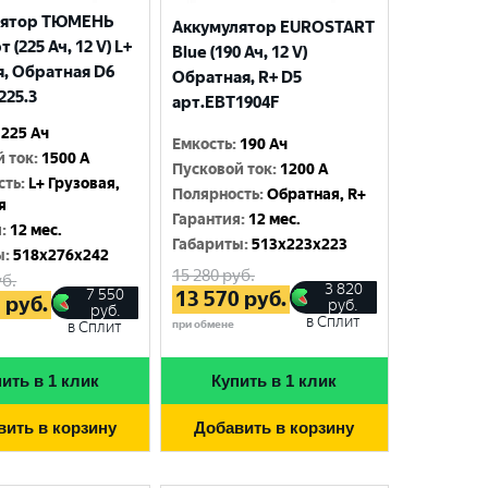
лятор ТЮМЕНЬ
Аккумулятор EUROSTART
 (225 Ач, 12 V) L+
Blue (190 Ач, 12 V)
я, Обратная D6
Обратная, R+ D5
225.3
арт.EBT1904F
225 Ач
Емкость
:
190 Ач
й ток
:
1500 A
Пусковой ток
:
1200 A
сть
:
L+ Грузовая,
Полярность
:
Обратная, R+
я
Гарантия
:
12 мес.
я
:
12 мес.
Габариты
:
513x223x223
ы
:
518x276x242
15 280
руб.
б.
3 820
7 550
13 570
руб.
5
руб.
руб.
руб.
в Сплит
при обмене
в Сплит
ить в 1 клик
Купить в 1 клик
вить в корзину
Добавить в корзину