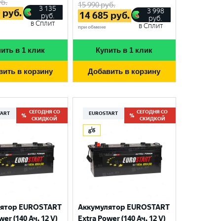
б.
15 990
руб.
3 135
3 998
0
руб.
14 685
руб.
руб.
руб.
в Сплит
в Сплит
при обмене
ить в 1 клик
Купить в 1 клик
вить в корзину
Добавить в корзину
СЕГОДНЯ СО
СЕГОДНЯ СО
TART
EUROSTART
СКИДКОЙ
СКИДКОЙ
лятор EUROSTART
Аккумулятор EUROSTART
wer (140 Ач, 12 V)
Extra Power (140 Ач, 12 V)