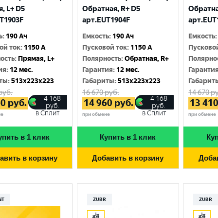
Москва
, L+ D5
Обратная, R+ D5
Обратна
T1903F
арт.EUT1904F
арт.EUT
ь
:
190 Ач
Емкость
:
190 Ач
Емкость
:
ой ток
:
1150 A
Пусковой ток
:
1150 A
Пусково
ость
:
Прямая, L+
Полярность
:
Обратная, R+
Полярно
ия
:
12 мес.
Гарантия
:
12 мес.
Гаранти
ты
:
513x223x223
Габариты
:
513x223x223
Габарит
руб.
16 670
руб.
14 670
ру
4 168
4 168
60
руб.
14 960
руб.
13 41
руб.
руб.
в Сплит
в Сплит
не
при обмене
при обмене
упить в 1 клик
Купить в 1 клик
Куп
авить в корзину
Добавить в корзину
Доба
NT
ZUBR
ZUBR