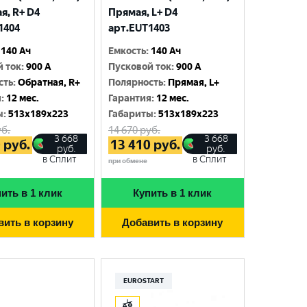
я, R+ D4
Прямая, L+ D4
1404
арт.EUT1403
140 Ач
Емкость
:
140 Ач
й ток
:
900 A
Пусковой ток
:
900 A
сть
:
Обратная, R+
Полярность
:
Прямая, L+
я
:
12 мес.
Гарантия
:
12 мес.
ы
:
513x189x223
Габариты
:
513x189x223
б.
14 670
руб.
3 668
3 668
0
руб.
13 410
руб.
руб.
руб.
в Сплит
в Сплит
при обмене
ить в 1 клик
Купить в 1 клик
вить в корзину
Добавить в корзину
EUROSTART