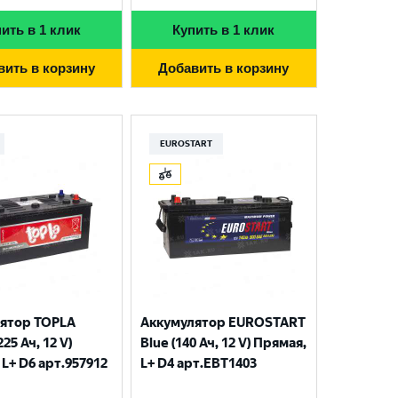
ить в 1 клик
Купить в 1 клик
вить в корзину
Добавить в корзину
EUROSTART
ятор TOPLA
Аккумулятор EUROSTART
225 Ач, 12 V)
Blue (140 Ач, 12 V) Прямая,
L+ D6 арт.957912
L+ D4 арт.EBT1403