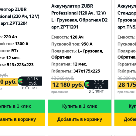
Аккумулятор ZUBR
Аккуму
улятор ZUBR
Professional (120 Ач, 12 V)
Стандарт
ional (220 Ач, 12 V)
L+ Грузовая, Обратная D2
Грузова
 арт.ZPT2204
арт.ZPT1201
арт.TNS
ь
:
220 Ач
Емкость
:
120 Ач
Емкость
:
ой ток
:
1300 A
Пусковой ток
:
950 A
Пусково
ость
:
RT+
Полярность
:
L+ Грузовая,
Полярно
Обратная
Обратна
ия
:
12 мес.
Гарантия
:
12 мес.
Гаранти
ты
:
513x223x223
Габариты
:
347x175x225
Габарит
руб.
13 260
руб.
30 200
ру
6 115
80
руб.
3 315
руб.
12 180
руб.
28 17
руб.
в Сплит
не
в Сплит
при обмене
при обмене
упить в 1 клик
Купить в 1 клик
Куп
авить в корзину
Добавить в корзину
Доба