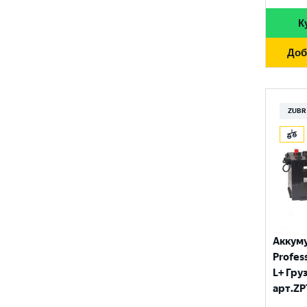
К
Доб
ZUBR
Аккум
Profess
L+ Гру
арт.ZP