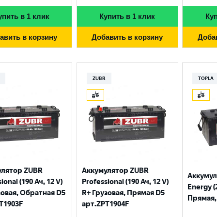
упить в 1 клик
Купить в 1 клик
Куп
авить в корзину
Добавить в корзину
Доба
ZUBR
TOPLA
улятор ZUBR
Аккумулятор ZUBR
Аккумул
ional (190 Ач, 12 V)
Professional (190 Ач, 12 V)
Energy (
зовая, Обратная D5
R+ Грузовая, Прямая D5
Прямая, 
T1903F
арт.ZPT1904F