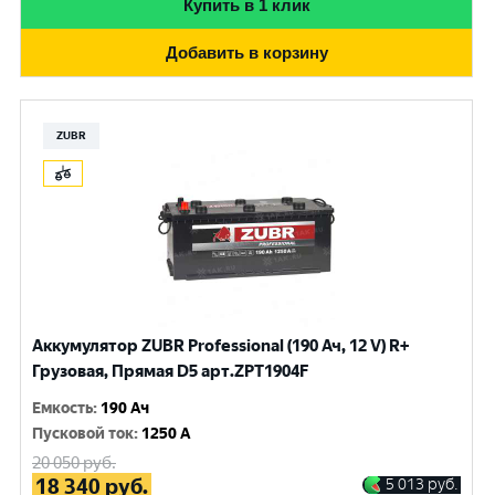
Купить в 1 клик
Добавить в корзину
ZUBR
Аккумулятор ZUBR Professional (190 Ач, 12 V) R+
Грузовая, Прямая D5 арт.ZPT1904F
Емкость
:
190 Ач
Пусковой ток
:
1250 A
20 050
руб.
18 340
руб.
5 013
руб.