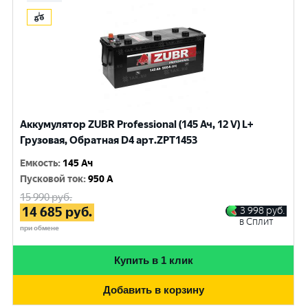
Аккумулятор ZUBR Professional (145 Ач, 12 V) L+
Грузовая, Обратная D4 арт.ZPT1453
Емкость
:
145 Ач
Пусковой ток
:
950 A
15 990
руб.
14 685
руб.
3 998
руб.
в Сплит
при обмене
Купить в 1 клик
Добавить в корзину