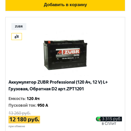
Добавить в корзину
ZUBR
Аккумулятор ZUBR Professional (120 Ач, 12 V) L+
Грузовая, Обратная D2 арт.ZPT1201
Емкость
:
120 Ач
Пусковой ток
:
950 A
13 260
руб.
12 180
руб.
3 315
руб.
в Сплит
при обмене