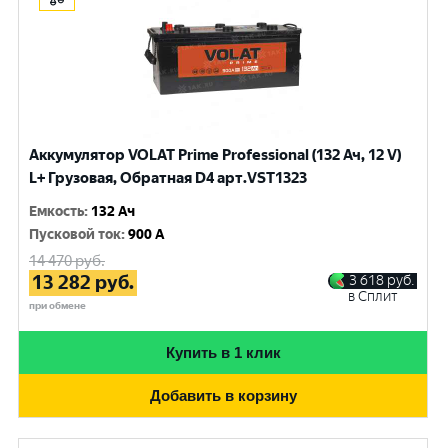
Аккумулятор VOLAT Prime Professional (132 Ач, 12 V)
L+ Грузовая, Обратная D4 арт.VST1323
Емкость
:
132 Ач
Пусковой ток
:
900 A
14 470
руб.
13 282
руб.
3 618
руб.
в Сплит
при обмене
Купить в 1 клик
Добавить в корзину