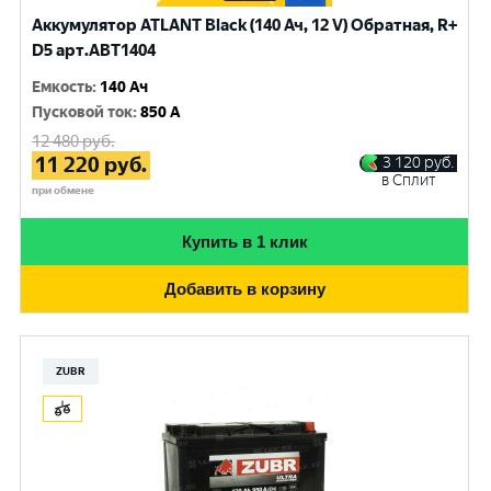
Аккумулятор ATLANT Black (140 Ач, 12 V) Обратная, R+
D5 арт.ABT1404
Емкость
:
140 Ач
Пусковой ток
:
850 A
12 480
руб.
11 220
руб.
3 120
руб.
в Сплит
при обмене
Купить в 1 клик
Добавить в корзину
ZUBR