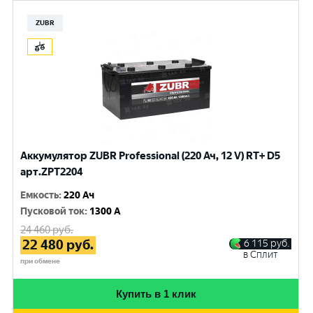
ZUBR
Аккумулятор ZUBR Professional (220 Ач, 12 V) RT+ D5
арт.ZPT2204
Емкость
:
220 Ач
Пусковой ток
:
1300 A
24 460
руб.
22 480
руб.
6 115
руб.
в Сплит
при обмене
Купить в 1 клик