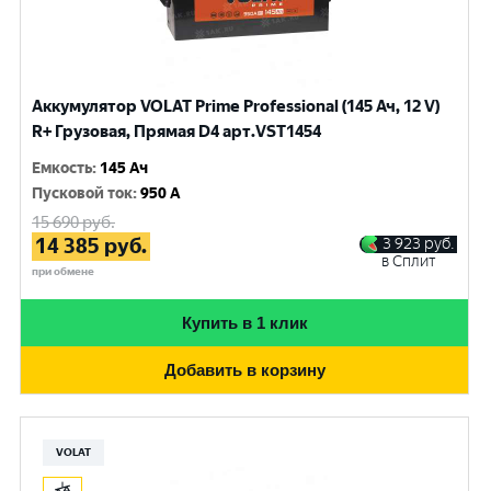
Аккумулятор VOLAT Prime Professional (145 Ач, 12 V)
R+ Грузовая, Прямая D4 арт.VST1454
Емкость
:
145 Ач
Пусковой ток
:
950 A
15 690
руб.
14 385
руб.
3 923
руб.
в Сплит
при обмене
Купить в 1 клик
Добавить в корзину
VOLAT