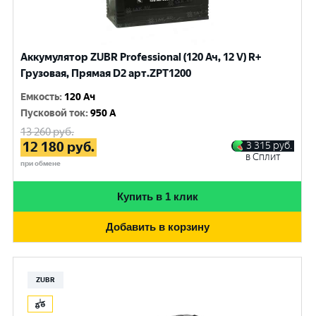
Аккумулятор ZUBR Professional (120 Ач, 12 V) R+
Грузовая, Прямая D2 арт.ZPT1200
Емкость
:
120 Ач
Пусковой ток
:
950 A
13 260
руб.
12 180
руб.
3 315
руб.
в Сплит
при обмене
Купить в 1 клик
Добавить в корзину
ZUBR