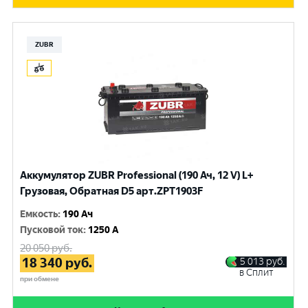
ZUBR
Аккумулятор ZUBR Professional (190 Ач, 12 V) L+
Грузовая, Обратная D5 арт.ZPT1903F
Емкость
:
190 Ач
Пусковой ток
:
1250 A
20 050
руб.
18 340
руб.
5 013
руб.
в Сплит
при обмене