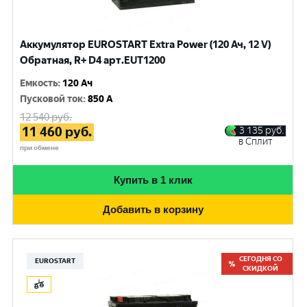
Аккумулятор EUROSTART Extra Power (120 Ач, 12 V)
Обратная, R+ D4 арт.EUT1200
Емкость
:
120 Ач
Пусковой ток
:
850 A
12 540
руб.
11 460
руб.
3 135
руб.
в Сплит
при обмене
Купить в 1 клик
Добавить в корзину
СЕГОДНЯ СО
EUROSTART
СКИДКОЙ