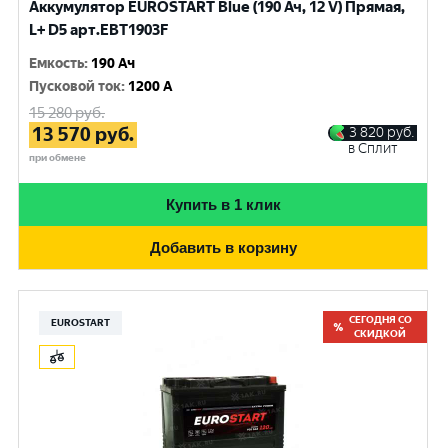
Аккумулятор EUROSTART Blue (190 Ач, 12 V) Прямая,
L+ D5 арт.EBT1903F
Емкость
:
190 Ач
Пусковой ток
:
1200 A
15 280
руб.
13 570
руб.
3 820
руб.
в Сплит
при обмене
Купить в 1 клик
Добавить в корзину
СЕГОДНЯ СО
EUROSTART
СКИДКОЙ