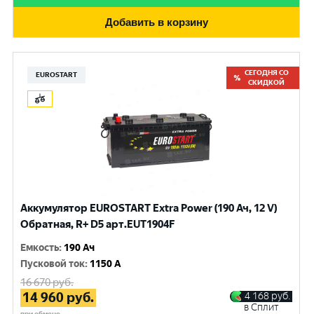
Добавить в корзину
СЕГОДНЯ СО
EUROSTART
СКИДКОЙ
Аккумулятор EUROSTART Extra Power (190 Ач, 12 V)
Обратная, R+ D5 арт.EUT1904F
Емкость
:
190 Ач
Пусковой ток
:
1150 A
16 670
руб.
14 960
руб.
4 168
руб.
в Сплит
при обмене