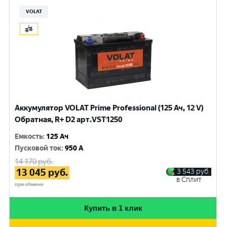
VOLAT
Аккумулятор VOLAT Prime Professional (125 Ач, 12 V)
Обратная, R+ D2 арт.VST1250
Емкость
:
125 Ач
Пусковой ток
:
950 A
14 170
руб.
13 045
руб.
3 543
руб.
в Сплит
при обмене
Купить в 1 клик