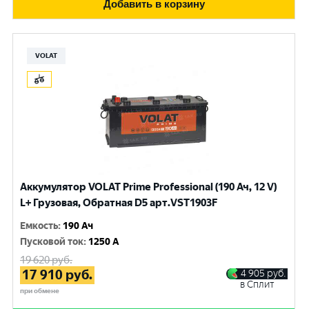
Добавить в корзину
VOLAT
Аккумулятор VOLAT Prime Professional (190 Ач, 12 V)
L+ Грузовая, Обратная D5 арт.VST1903F
Емкость
:
190 Ач
Пусковой ток
:
1250 A
19 620
руб.
17 910
руб.
4 905
руб.
в Сплит
при обмене