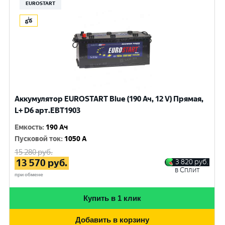
EUROSTART
Аккумулятор EUROSTART Blue (190 Ач, 12 V) Прямая,
L+ D6 арт.EBT1903
Емкость
:
190 Ач
Пусковой ток
:
1050 A
15 280
руб.
13 570
руб.
3 820
руб.
в Сплит
при обмене
Купить в 1 клик
Добавить в корзину