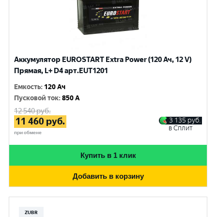
Аккумулятор EUROSTART Extra Power (120 Ач, 12 V)
Прямая, L+ D4 арт.EUT1201
Емкость
:
120 Ач
Пусковой ток
:
850 A
12 540
руб.
11 460
руб.
3 135
руб.
в Сплит
при обмене
Купить в 1 клик
Добавить в корзину
ZUBR