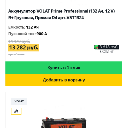
Аккумулятор VOLAT Prime Professional (132 Ач, 12 V)
R+ Грузовая, Прямая D4 арт.VST1324
Емкость
:
132 Ач
Пусковой ток
:
900 A
14 470
руб.
13 282
руб.
3 618
руб.
в Сплит
при обмене
Купить в 1 клик
Добавить в корзину
VOLAT