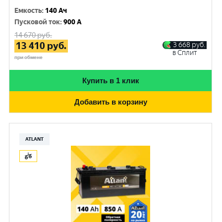
Емкость
:
140 Ач
Пусковой ток
:
900 A
14 670
руб.
13 410
руб.
3 668
руб.
в Сплит
при обмене
Купить в 1 клик
Добавить в корзину
ATLANT