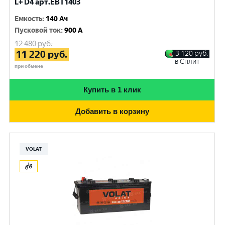
L+ D4 арт.EBT1403
Емкость
:
140 Ач
Пусковой ток
:
900 A
12 480
руб.
11 220
руб.
3 120
руб.
в Сплит
при обмене
Купить в 1 клик
Добавить в корзину
VOLAT