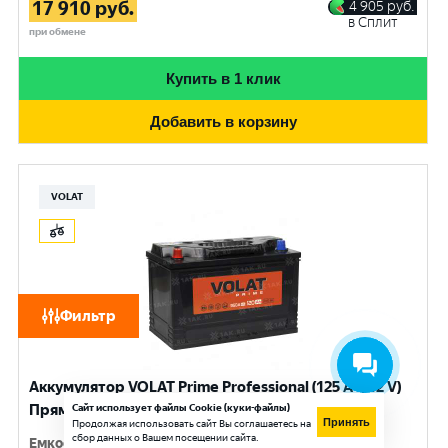
17 910
руб.
4 905
руб.
в Сплит
при обмене
Купить в 1 клик
Добавить в корзину
VOLAT
Фильтр
Аккумулятор VOLAT Prime Professional (125 Ач, 12 V)
Прямая, L+ D2 арт.VST1251
Сайт использует файлы Cookie (куки-файлы)
Принять
Продолжая использовать сайт Вы соглашаетесь на
сбор данных о Вашем посещении сайта.
Емкость
:
125 Ач