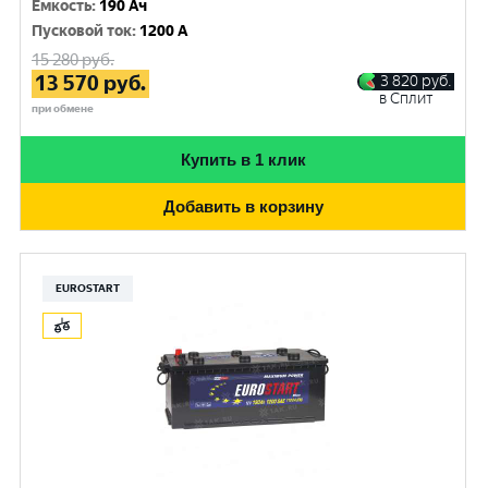
Емкость
:
190 Ач
Пусковой ток
:
1200 A
15 280
руб.
13 570
руб.
3 820
руб.
в Сплит
при обмене
Купить в 1 клик
Добавить в корзину
EUROSTART