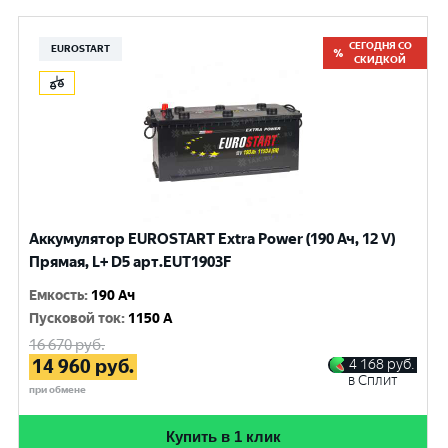
СЕГОДНЯ СО
EUROSTART
СКИДКОЙ
Аккумулятор EUROSTART Extra Power (190 Ач, 12 V)
Прямая, L+ D5 арт.EUT1903F
Емкость
:
190 Ач
Пусковой ток
:
1150 A
16 670
руб.
14 960
руб.
4 168
руб.
в Сплит
при обмене
Купить в 1 клик