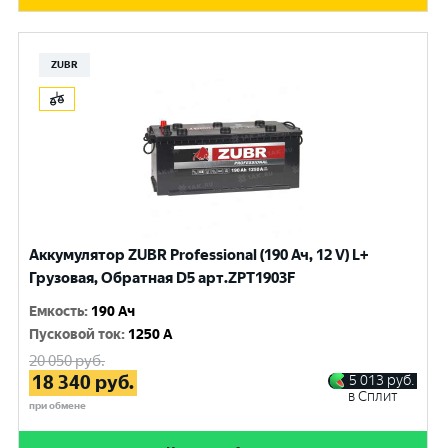
ZUBR
Аккумулятор ZUBR Professional (190 Ач, 12 V) L+
Грузовая, Обратная D5 арт.ZPT1903F
Емкость
:
190 Ач
Пусковой ток
:
1250 A
20 050
руб.
18 340
руб.
5 013
руб.
в Сплит
при обмене