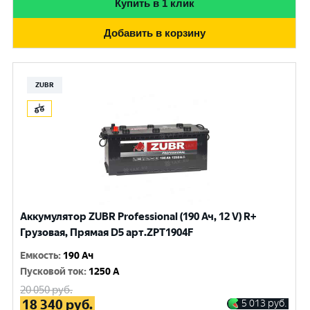
Купить в 1 клик
Добавить в корзину
ZUBR
Аккумулятор ZUBR Professional (190 Ач, 12 V) R+
Грузовая, Прямая D5 арт.ZPT1904F
Емкость
:
190 Ач
Пусковой ток
:
1250 A
20 050
руб.
18 340
руб.
5 013
руб.