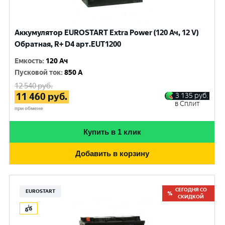
Аккумулятор EUROSTART Extra Power (120 Ач, 12 V)
Обратная, R+ D4 арт.EUT1200
Емкость
:
120 Ач
Пусковой ток
:
850 A
12 540
руб.
11 460
руб.
3 135
руб.
в Сплит
при обмене
Купить в 1 клик
Добавить в корзину
СЕГОДНЯ СО
EUROSTART
СКИДКОЙ