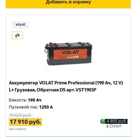
Добавить в корзину
VOLAT
Аккумулятор VOLAT Prime Professional (190 Ач, 12 V)
L+ Грузовая, Обратная D5 арт.VST1903F
Емкость
:
190 Ач
Пусковой ток
:
1250 A
19 620
руб.
17 910
руб.
4 905
руб.
в Сплит
при обмене