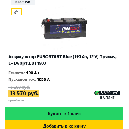
EUROSTART
Аккумулятор EUROSTART Blue (190 Ач, 12 V) Прямая,
L+ D6 арт.EBT1903
Емкость
:
190 Ач
Пусковой ток
:
1050 A
15 280
руб.
13 570
руб.
3 820
руб.
в Сплит
при обмене
Купить в 1 клик
Добавить в корзину