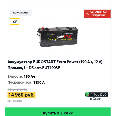
СЕГОДНЯ СО
EUROSTART
СКИДКОЙ
Аккумулятор EUROSTART Extra Power (190 Ач, 12 V)
Прямая, L+ D5 арт.EUT1903F
Емкость
:
190 Ач
Пусковой ток
:
1150 A
16 670
руб.
14 960
руб.
4 168
руб.
в Сплит
при обмене
Купить в 1 клик