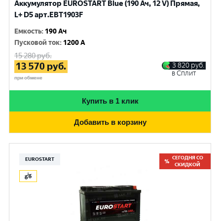
Аккумулятор EUROSTART Blue (190 Ач, 12 V) Прямая,
L+ D5 арт.EBT1903F
Емкость
:
190 Ач
Пусковой ток
:
1200 A
15 280
руб.
13 570
руб.
3 820
руб.
в Сплит
при обмене
Купить в 1 клик
Добавить в корзину
СЕГОДНЯ СО
EUROSTART
СКИДКОЙ