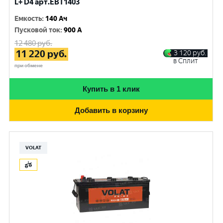
L+ D4 арт.EBT1403
Емкость
:
140 Ач
Пусковой ток
:
900 A
12 480
руб.
11 220
руб.
3 120
руб.
в Сплит
при обмене
Купить в 1 клик
Добавить в корзину
VOLAT