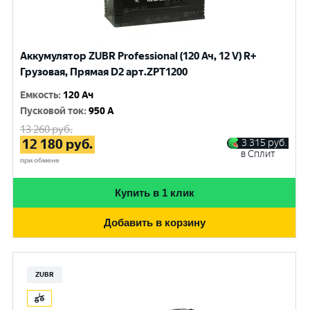
Аккумулятор ZUBR Professional (120 Ач, 12 V) R+
Грузовая, Прямая D2 арт.ZPT1200
Емкость
:
120 Ач
Пусковой ток
:
950 A
13 260
руб.
12 180
руб.
3 315
руб.
в Сплит
при обмене
Купить в 1 клик
Добавить в корзину
ZUBR