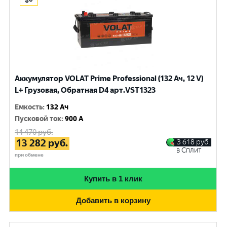
Аккумулятор VOLAT Prime Professional (132 Ач, 12 V)
L+ Грузовая, Обратная D4 арт.VST1323
Емкость
:
132 Ач
Пусковой ток
:
900 A
14 470
руб.
13 282
руб.
3 618
руб.
в Сплит
при обмене
Купить в 1 клик
Добавить в корзину