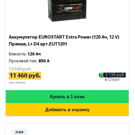
Аккумулятор EUROSTART Extra Power (120 Ач, 12 V)
Прямая, L+ D4 арт.EUT1201
Емкость
:
120 Ач
Пусковой ток
:
850 A
12 540
руб.
11 460
руб.
3 135
руб.
в Сплит
при обмене
Купить в 1 клик
Добавить в корзину
ZUBR