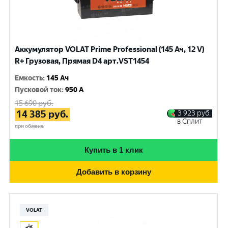
Аккумулятор VOLAT Prime Professional (145 Ач, 12 V)
R+ Грузовая, Прямая D4 арт.VST1454
Емкость
:
145 Ач
Пусковой ток
:
950 A
15 690
руб.
14 385
руб.
3 923
руб.
в Сплит
при обмене
Купить в 1 клик
Добавить в корзину
VOLAT