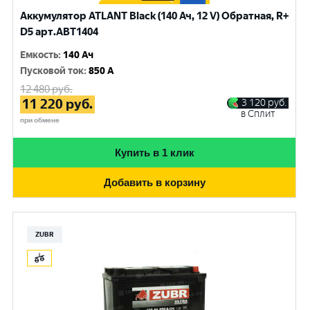
Аккумулятор ATLANT Black (140 Ач, 12 V) Обратная, R+
D5 арт.ABT1404
Емкость
:
140 Ач
Пусковой ток
:
850 A
12 480
руб.
11 220
руб.
3 120
руб.
в Сплит
при обмене
Купить в 1 клик
Добавить в корзину
ZUBR