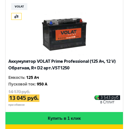
VOLAT
Аккумулятор VOLAT Prime Professional (125 Ач, 12 V)
Обратная, R+ D2 арт.VST1250
Емкость
:
125 Ач
Пусковой ток
:
950 A
14 170
руб.
13 045
руб.
3 543
руб.
в Сплит
при обмене
Купить в 1 клик