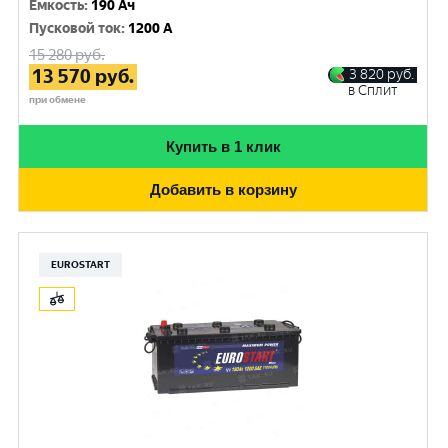
Емкость
:
190 Ач
Пусковой ток
:
1200 A
15 280
руб.
13 570
руб.
3 820
руб.
в Сплит
при обмене
Купить в 1 клик
Добавить в корзину
EUROSTART