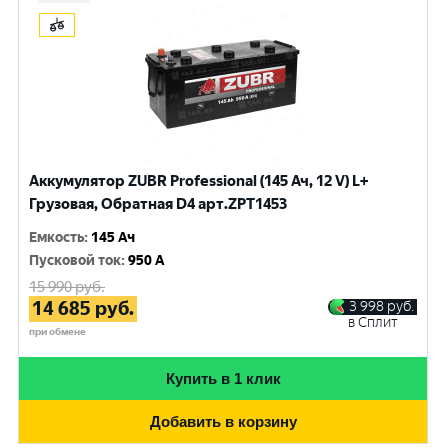
Аккумулятор ZUBR Professional (145 Ач, 12 V) L+
Грузовая, Обратная D4 арт.ZPT1453
Емкость
:
145 Ач
Пусковой ток
:
950 A
15 990
руб.
14 685
руб.
3 998
руб.
в Сплит
при обмене
Купить в 1 клик
Добавить в корзину