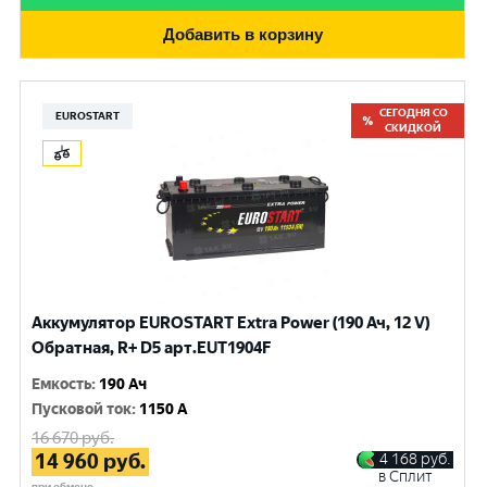
Добавить в корзину
СЕГОДНЯ СО
EUROSTART
СКИДКОЙ
Аккумулятор EUROSTART Extra Power (190 Ач, 12 V)
Обратная, R+ D5 арт.EUT1904F
Емкость
:
190 Ач
Пусковой ток
:
1150 A
16 670
руб.
14 960
руб.
4 168
руб.
в Сплит
при обмене