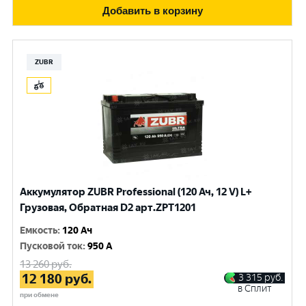
Добавить в корзину
ZUBR
Аккумулятор ZUBR Professional (120 Ач, 12 V) L+
Грузовая, Обратная D2 арт.ZPT1201
Емкость
:
120 Ач
Пусковой ток
:
950 A
13 260
руб.
12 180
руб.
3 315
руб.
в Сплит
при обмене