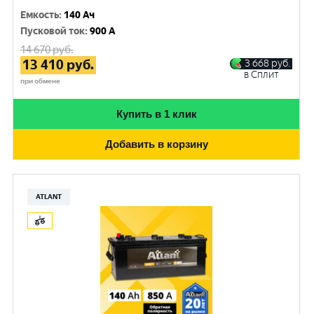
Емкость
:
140 Ач
Пусковой ток
:
900 A
14 670
руб.
13 410
руб.
3 668
руб.
в Сплит
при обмене
Купить в 1 клик
Добавить в корзину
ATLANT