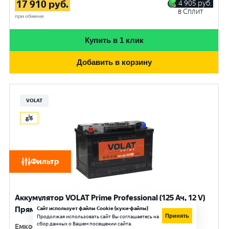
17 910
руб.
4 905
руб.
в Сплит
при обмене
Купить в 1 клик
Добавить в корзину
VOLAT
Фильтр
Аккумулятор VOLAT Prime Professional (125 Ач, 12 V)
Прямая, L+ D2 арт.VST1251
Сайт использует файлы Cookie (куки-файлы)
Принять
Продолжая использовать сайт Вы соглашаетесь на
сбор данных о Вашем посещении сайта.
Емкость
:
125 Ач