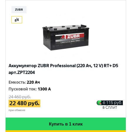
ZUBR
Аккумулятор ZUBR Professional (220 Ач, 12 V) RT+ D5
арт.ZPT2204
Емкость
:
220 Ач
Пусковой ток
:
1300 A
24 460
руб.
22 480
руб.
6 115
руб.
в Сплит
при обмене
Купить в 1 клик