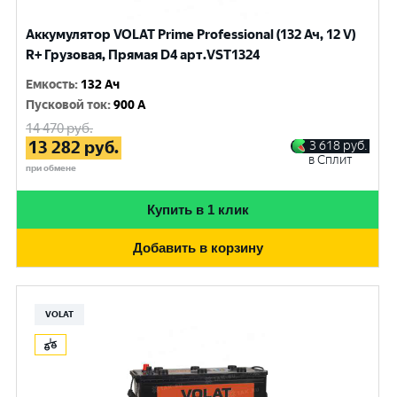
Аккумулятор VOLAT Prime Professional (132 Ач, 12 V)
R+ Грузовая, Прямая D4 арт.VST1324
Емкость
:
132 Ач
Пусковой ток
:
900 A
14 470
руб.
13 282
руб.
3 618
руб.
в Сплит
при обмене
Купить в 1 клик
Добавить в корзину
VOLAT