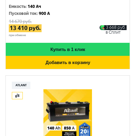
Емкость
:
140 Ач
Пусковой ток
:
900 A
14 670
руб.
13 410
руб.
3 668
руб.
в Сплит
при обмене
Купить в 1 клик
Добавить в корзину
ATLANT