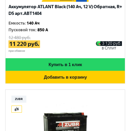
Аккумулятор ATLANT Black (140 Ач, 12 V) Обратная, R+
D5 арт.ABT1404
Емкость
:
140 Ач
Пусковой ток
:
850 A
12 480
руб.
11 220
руб.
3 120
руб.
в Сплит
при обмене
Купить в 1 клик
Добавить в корзину
ZUBR