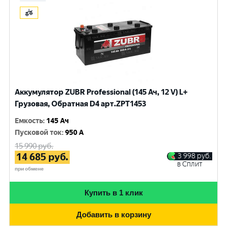
Аккумулятор ZUBR Professional (145 Ач, 12 V) L+
Грузовая, Обратная D4 арт.ZPT1453
Емкость
:
145 Ач
Пусковой ток
:
950 A
15 990
руб.
14 685
руб.
3 998
руб.
в Сплит
при обмене
Купить в 1 клик
Добавить в корзину