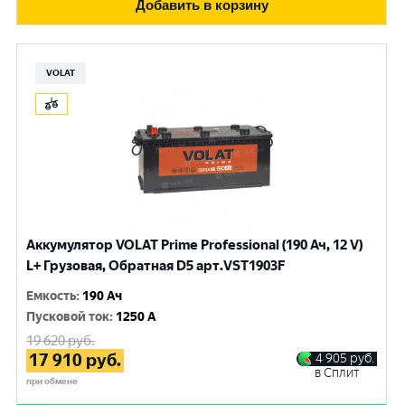
Добавить в корзину
VOLAT
Аккумулятор VOLAT Prime Professional (190 Ач, 12 V)
L+ Грузовая, Обратная D5 арт.VST1903F
Емкость
:
190 Ач
Пусковой ток
:
1250 A
19 620
руб.
17 910
руб.
4 905
руб.
в Сплит
при обмене