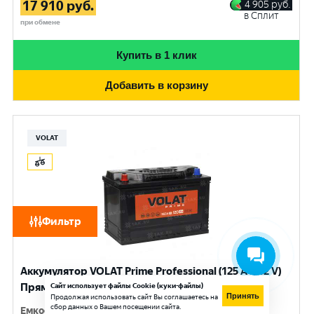
17 910
руб.
4 905
руб.
в Сплит
при обмене
Купить в 1 клик
Добавить в корзину
VOLAT
Фильтр
Аккумулятор VOLAT Prime Professional (125 Ач, 12 V)
Прямая, L+ D2 арт.VST1251
Сайт использует файлы Cookie (куки-файлы)
Принять
Продолжая использовать сайт Вы соглашаетесь на
сбор данных о Вашем посещении сайта.
Емкость
:
125 Ач