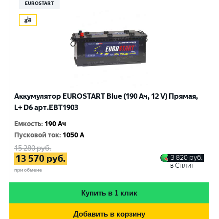
EUROSTART
Аккумулятор EUROSTART Blue (190 Ач, 12 V) Прямая,
L+ D6 арт.EBT1903
Емкость
:
190 Ач
Пусковой ток
:
1050 A
15 280
руб.
13 570
руб.
3 820
руб.
в Сплит
при обмене
Купить в 1 клик
Добавить в корзину