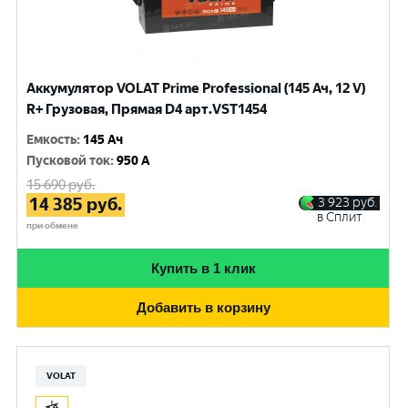
Аккумулятор VOLAT Prime Professional (145 Ач, 12 V)
R+ Грузовая, Прямая D4 арт.VST1454
Емкость
:
145 Ач
Пусковой ток
:
950 A
15 690
руб.
14 385
руб.
3 923
руб.
в Сплит
при обмене
Купить в 1 клик
Добавить в корзину
VOLAT