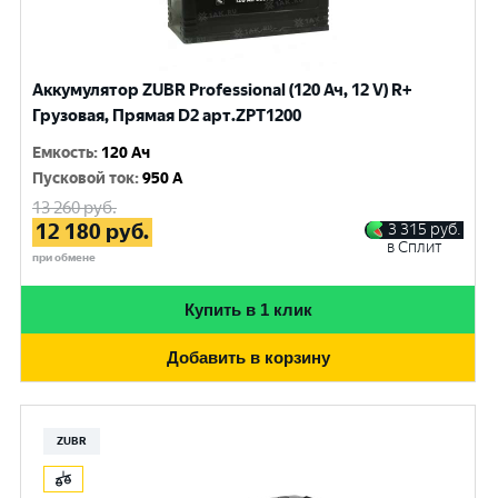
Аккумулятор ZUBR Professional (120 Ач, 12 V) R+
Грузовая, Прямая D2 арт.ZPT1200
Емкость
:
120 Ач
Пусковой ток
:
950 A
13 260
руб.
12 180
руб.
3 315
руб.
в Сплит
при обмене
Купить в 1 клик
Добавить в корзину
ZUBR