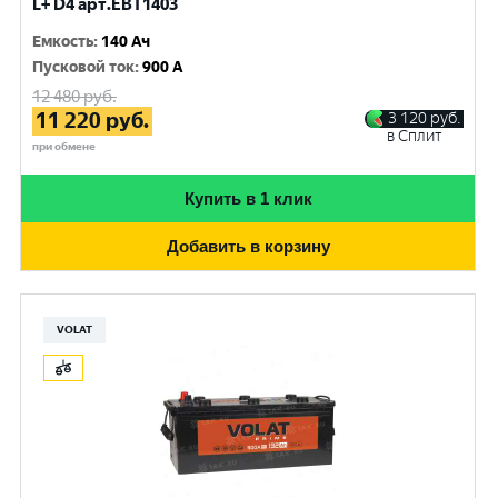
L+ D4 арт.EBT1403
Емкость
:
140 Ач
Пусковой ток
:
900 A
12 480
руб.
11 220
руб.
3 120
руб.
в Сплит
при обмене
Купить в 1 клик
Добавить в корзину
VOLAT