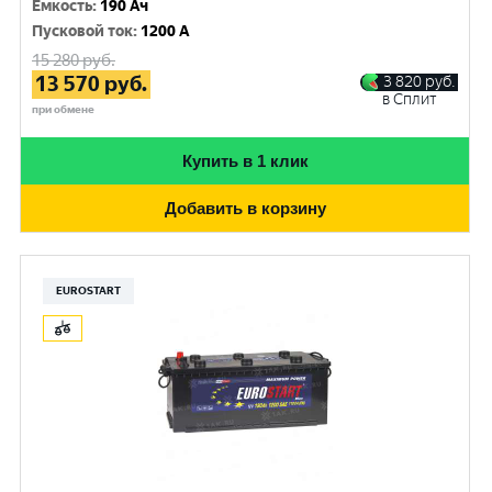
Емкость
:
190 Ач
Пусковой ток
:
1200 A
15 280
руб.
13 570
руб.
3 820
руб.
в Сплит
при обмене
Купить в 1 клик
Добавить в корзину
EUROSTART