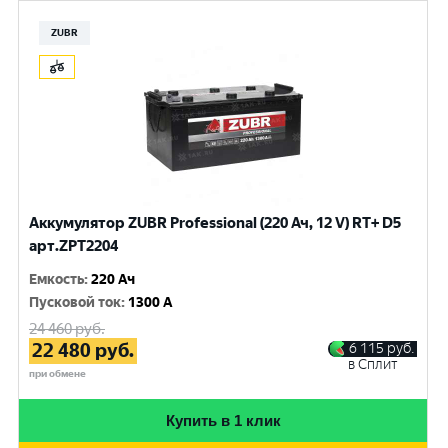
ZUBR
Аккумулятор ZUBR Professional (220 Ач, 12 V) RT+ D5
арт.ZPT2204
Емкость
:
220 Ач
Пусковой ток
:
1300 A
24 460
руб.
22 480
руб.
6 115
руб.
в Сплит
при обмене
Купить в 1 клик