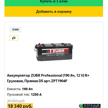
Купить в 1 клик
Добавить в корзину
ZUBR
Аккумулятор ZUBR Professional (190 Ач, 12 V) R+
Грузовая, Прямая D5 арт.ZPT1904F
Емкость
:
190 Ач
Пусковой ток
:
1250 A
20 050
руб.
18 340
руб.
5 013
руб.