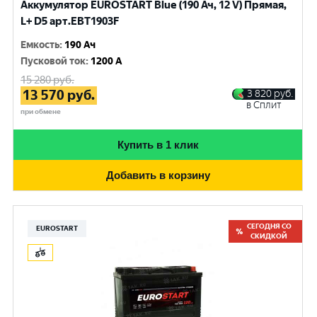
Аккумулятор EUROSTART Blue (190 Ач, 12 V) Прямая,
L+ D5 арт.EBT1903F
Емкость
:
190 Ач
Пусковой ток
:
1200 A
15 280
руб.
13 570
руб.
3 820
руб.
в Сплит
при обмене
Купить в 1 клик
Добавить в корзину
СЕГОДНЯ СО
EUROSTART
СКИДКОЙ