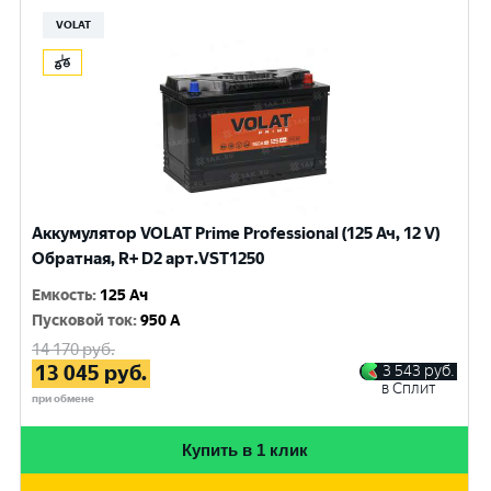
VOLAT
Аккумулятор VOLAT Prime Professional (125 Ач, 12 V)
Обратная, R+ D2 арт.VST1250
Емкость
:
125 Ач
Пусковой ток
:
950 A
14 170
руб.
13 045
руб.
3 543
руб.
в Сплит
при обмене
Купить в 1 клик