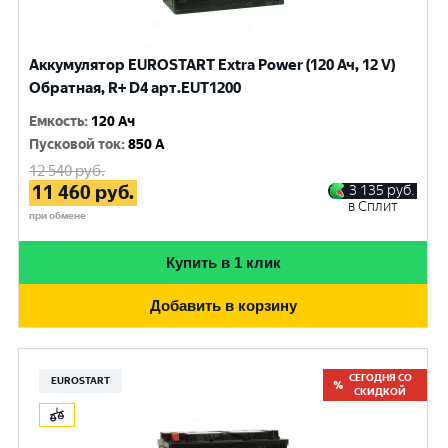
Аккумулятор EUROSTART Extra Power (120 Ач, 12 V)
Обратная, R+ D4 арт.EUT1200
Емкость
:
120 Ач
Пусковой ток
:
850 A
12 540
руб.
11 460
руб.
3 135
руб.
в Сплит
при обмене
Купить в 1 клик
Добавить в корзину
СЕГОДНЯ СО
EUROSTART
СКИДКОЙ