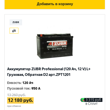
Добавить в корзину
ZUBR
Аккумулятор ZUBR Professional (120 Ач, 12 V) L+
Грузовая, Обратная D2 арт.ZPT1201
Емкость
:
120 Ач
Пусковой ток
:
950 A
13 260
руб.
12 180
руб.
3 315
руб.
в Сплит
при обмене