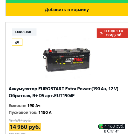
Добавить в корзину
СЕГОДНЯ СО
EUROSTART
СКИДКОЙ
Аккумулятор EUROSTART Extra Power (190 Ач, 12 V)
Обратная, R+ D5 арт.EUT1904F
Емкость
:
190 Ач
Пусковой ток
:
1150 A
16 670
руб.
14 960
руб.
4 168
руб.
в Сплит
при обмене