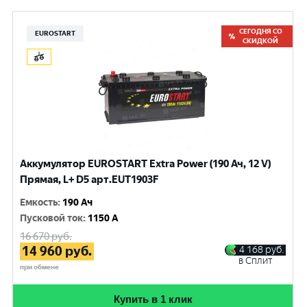
СЕГОДНЯ СО
EUROSTART
СКИДКОЙ
Аккумулятор EUROSTART Extra Power (190 Ач, 12 V)
Прямая, L+ D5 арт.EUT1903F
Емкость
:
190 Ач
Пусковой ток
:
1150 A
16 670
руб.
14 960
руб.
4 168
руб.
в Сплит
при обмене
Купить в 1 клик