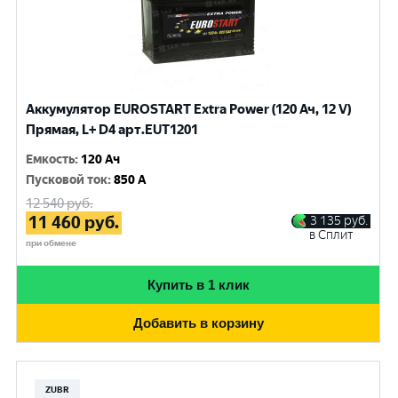
Аккумулятор EUROSTART Extra Power (120 Ач, 12 V)
Прямая, L+ D4 арт.EUT1201
Емкость
:
120 Ач
Пусковой ток
:
850 A
12 540
руб.
11 460
руб.
3 135
руб.
в Сплит
при обмене
Купить в 1 клик
Добавить в корзину
ZUBR