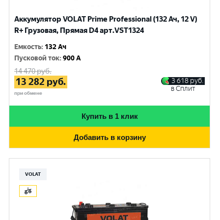
Аккумулятор VOLAT Prime Professional (132 Ач, 12 V)
R+ Грузовая, Прямая D4 арт.VST1324
Емкость
:
132 Ач
Пусковой ток
:
900 A
14 470
руб.
13 282
руб.
3 618
руб.
в Сплит
при обмене
Купить в 1 клик
Добавить в корзину
VOLAT