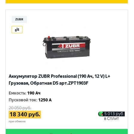
ZUBR
Аккумулятор ZUBR Professional (190 Ач, 12 V) L+
Грузовая, Обратная D5 арт.ZPT1903F
Емкость
:
190 Ач
Пусковой ток
:
1250 A
20 050
руб.
18 340
руб.
5 013
руб.
в Сплит
при обмене