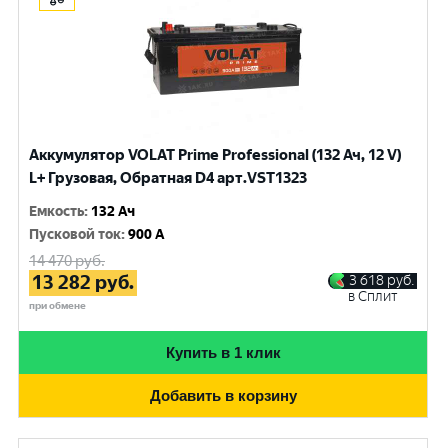
Аккумулятор VOLAT Prime Professional (132 Ач, 12 V)
L+ Грузовая, Обратная D4 арт.VST1323
Емкость
:
132 Ач
Пусковой ток
:
900 A
14 470
руб.
13 282
руб.
3 618
руб.
в Сплит
при обмене
Купить в 1 клик
Добавить в корзину