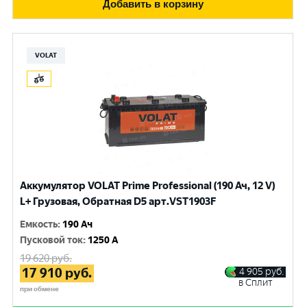
Добавить в корзину
VOLAT
Аккумулятор VOLAT Prime Professional (190 Ач, 12 V)
L+ Грузовая, Обратная D5 арт.VST1903F
Емкость
:
190 Ач
Пусковой ток
:
1250 A
19 620
руб.
17 910
руб.
4 905
руб.
в Сплит
при обмене