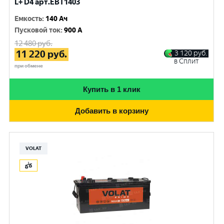
L+ D4 арт.EBT1403
Емкость
:
140 Ач
Пусковой ток
:
900 A
12 480
руб.
11 220
руб.
3 120
руб.
в Сплит
при обмене
Купить в 1 клик
Добавить в корзину
VOLAT