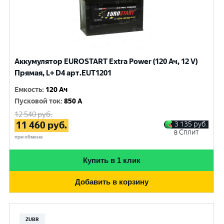
Аккумулятор EUROSTART Extra Power (120 Ач, 12 V)
Прямая, L+ D4 арт.EUT1201
Емкость
:
120 Ач
Пусковой ток
:
850 A
12 540
руб.
11 460
руб.
3 135
руб.
в Сплит
при обмене
Купить в 1 клик
Добавить в корзину
ZUBR