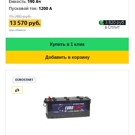
Емкость
:
190 Ач
Пусковой ток
:
1200 A
15 280
руб.
13 570
руб.
3 820
руб.
в Сплит
при обмене
Купить в 1 клик
Добавить в корзину
EUROSTART