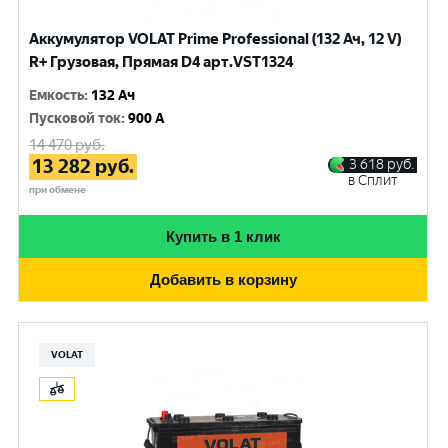
Аккумулятор VOLAT Prime Professional (132 Ач, 12 V)
R+ Грузовая, Прямая D4 арт.VST1324
Емкость
:
132 Ач
Пусковой ток
:
900 A
14 470
руб.
13 282
руб.
3 618
руб.
в Сплит
при обмене
Купить в 1 клик
Добавить в корзину
VOLAT