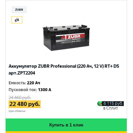
ZUBR
Аккумулятор ZUBR Professional (220 Ач, 12 V) RT+ D5
арт.ZPT2204
Емкость
:
220 Ач
Пусковой ток
:
1300 A
24 460
руб.
22 480
руб.
6 115
руб.
в Сплит
при обмене
Купить в 1 клик