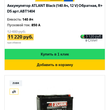
Аккумулятор ATLANT Black (140 Ач, 12 V) Обратная, R+
D5 арт.ABT1404
Емкость
:
140 Ач
Пусковой ток
:
850 A
12 480
руб.
11 220
руб.
3 120
руб.
в Сплит
при обмене
Купить в 1 клик
Добавить в корзину
ZUBR