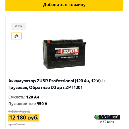
Добавить в корзину
ZUBR
Аккумулятор ZUBR Professional (120 Ач, 12 V) L+
Грузовая, Обратная D2 арт.ZPT1201
Емкость
:
120 Ач
Пусковой ток
:
950 A
13 260
руб.
12 180
руб.
3 315
руб.
в Сплит
при обмене