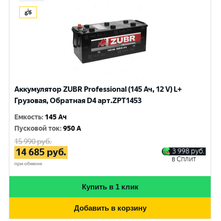
Аккумулятор ZUBR Professional (145 Ач, 12 V) L+
Грузовая, Обратная D4 арт.ZPT1453
Емкость
:
145 Ач
Пусковой ток
:
950 A
15 990
руб.
14 685
руб.
3 998
руб.
в Сплит
при обмене
Купить в 1 клик
Добавить в корзину