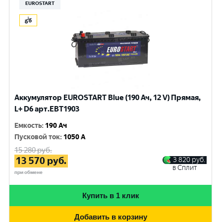
EUROSTART
Аккумулятор EUROSTART Blue (190 Ач, 12 V) Прямая,
L+ D6 арт.EBT1903
Емкость
:
190 Ач
Пусковой ток
:
1050 A
15 280
руб.
13 570
руб.
3 820
руб.
в Сплит
при обмене
Купить в 1 клик
Добавить в корзину