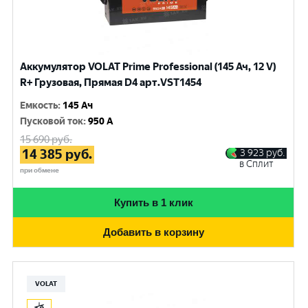
Аккумулятор VOLAT Prime Professional (145 Ач, 12 V)
R+ Грузовая, Прямая D4 арт.VST1454
Емкость
:
145 Ач
Пусковой ток
:
950 A
15 690
руб.
14 385
руб.
3 923
руб.
в Сплит
при обмене
Купить в 1 клик
Добавить в корзину
VOLAT