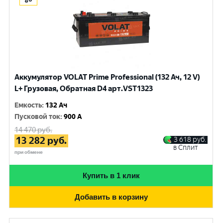
Аккумулятор VOLAT Prime Professional (132 Ач, 12 V)
L+ Грузовая, Обратная D4 арт.VST1323
Емкость
:
132 Ач
Пусковой ток
:
900 A
14 470
руб.
13 282
руб.
3 618
руб.
в Сплит
при обмене
Купить в 1 клик
Добавить в корзину