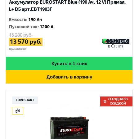
Аккумулятор EUROSTART Blue (190 Ач, 12 V) Прямая,
L+ D5 арт.EBT1903F
Емкость
:
190 Ач
Пусковой ток
:
1200 A
15 280
руб.
13 570
руб.
3 820
руб.
в Сплит
при обмене
Купить в 1 клик
Добавить в корзину
СЕГОДНЯ СО
EUROSTART
СКИДКОЙ