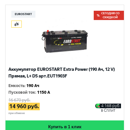
СЕГОДНЯ СО
EUROSTART
СКИДКОЙ
Аккумулятор EUROSTART Extra Power (190 Ач, 12 V)
Прямая, L+ D5 арт.EUT1903F
Емкость
:
190 Ач
Пусковой ток
:
1150 A
16 670
руб.
14 960
руб.
4 168
руб.
в Сплит
при обмене
Купить в 1 клик