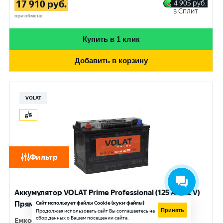
17 910
руб.
4 905
руб.
в Сплит
при обмене
Купить в 1 клик
Добавить в корзину
VOLAT
Фильтр
Аккумулятор VOLAT Prime Professional (125 Ач, 12 V)
Прямая, L+ D2 арт.VST1251
Сайт использует файлы Cookie (куки-файлы)
Принять
Продолжая использовать сайт Вы соглашаетесь на
сбор данных о Вашем посещении сайта.
Емкость
:
125 Ач