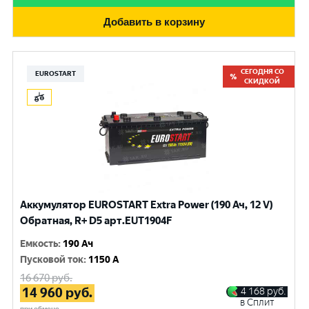
Добавить в корзину
СЕГОДНЯ СО
EUROSTART
СКИДКОЙ
Аккумулятор EUROSTART Extra Power (190 Ач, 12 V)
Обратная, R+ D5 арт.EUT1904F
Емкость
:
190 Ач
Пусковой ток
:
1150 A
16 670
руб.
14 960
руб.
4 168
руб.
в Сплит
при обмене