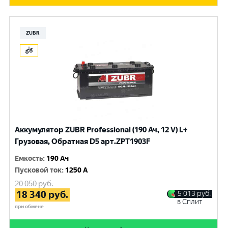
ZUBR
Аккумулятор ZUBR Professional (190 Ач, 12 V) L+
Грузовая, Обратная D5 арт.ZPT1903F
Емкость
:
190 Ач
Пусковой ток
:
1250 A
20 050
руб.
18 340
руб.
5 013
руб.
в Сплит
при обмене