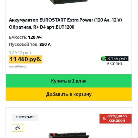
Аккумулятор EUROSTART Extra Power (120 Ач, 12 V)
Обратная, R+ D4 арт.EUT1200
Емкость
:
120 Ач
Пусковой ток
:
850 A
12 540
руб.
11 460
руб.
3 135
руб.
в Сплит
при обмене
Купить в 1 клик
Добавить в корзину
СЕГОДНЯ СО
EUROSTART
СКИДКОЙ