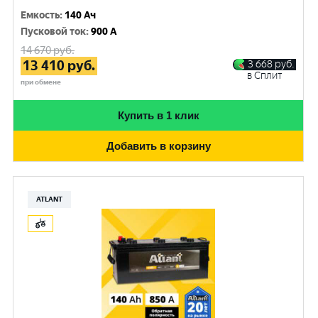
Емкость
:
140 Ач
Пусковой ток
:
900 A
14 670
руб.
13 410
руб.
3 668
руб.
в Сплит
при обмене
Купить в 1 клик
Добавить в корзину
ATLANT