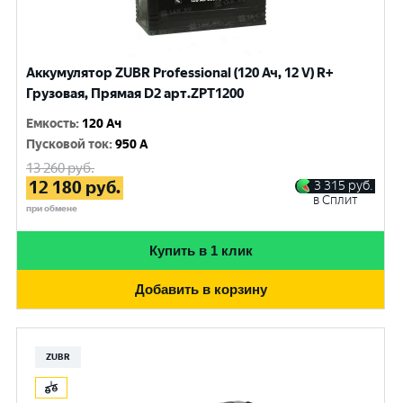
Аккумулятор ZUBR Professional (120 Ач, 12 V) R+
Грузовая, Прямая D2 арт.ZPT1200
Емкость
:
120 Ач
Пусковой ток
:
950 A
13 260
руб.
12 180
руб.
3 315
руб.
в Сплит
при обмене
Купить в 1 клик
Добавить в корзину
ZUBR