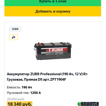
Купить в 1 клик
Добавить в корзину
ZUBR
Аккумулятор ZUBR Professional (190 Ач, 12 V) R+
Грузовая, Прямая D5 арт.ZPT1904F
Емкость
:
190 Ач
Пусковой ток
:
1250 A
20 050
руб.
18 340
руб.
5 013
руб.