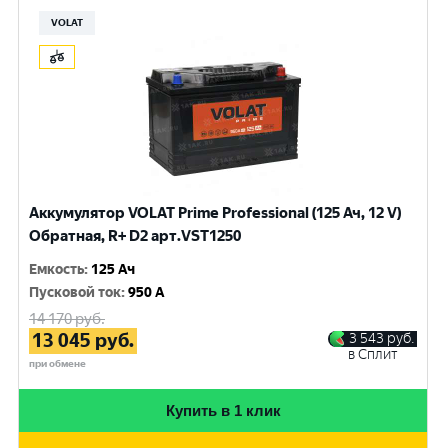
VOLAT
Аккумулятор VOLAT Prime Professional (125 Ач, 12 V)
Обратная, R+ D2 арт.VST1250
Емкость
:
125 Ач
Пусковой ток
:
950 A
14 170
руб.
13 045
руб.
3 543
руб.
в Сплит
при обмене
Купить в 1 клик