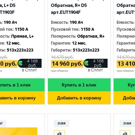
Москва
, L+ D5
Обратная, R+ D5
Обратна
T1903F
арт.EUT1904F
арт.EUT
ь
:
190 Ач
Емкость
:
190 Ач
Емкость
:
ой ток
:
1150 A
Пусковой ток
:
1150 A
Пусково
ость
:
Прямая, L+
Полярность
:
Обратная, R+
Полярно
ия
:
12 мес.
Гарантия
:
12 мес.
Гаранти
ты
:
513x223x223
Габариты
:
513x223x223
Габарит
руб.
16 670
руб.
14 670
ру
4 168
4 168
60
руб.
14 960
руб.
13 41
руб.
руб.
в Сплит
в Сплит
не
при обмене
при обмене
упить в 1 клик
Купить в 1 клик
Куп
авить в корзину
Добавить в корзину
Доба
NT
ZUBR
ZUBR