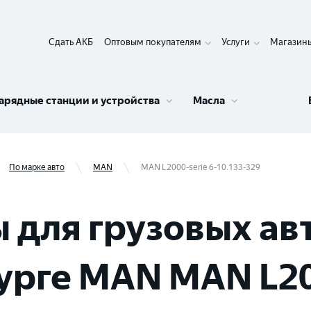
Сдать АКБ
Оптовым покупателям
Услуги
Магазин
арядные станции и устройства
Масла
По марке авто
MAN
MAN L2000-serie 6-10.133-329
 для грузовых ав
рге MAN MAN L200