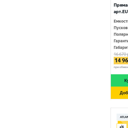
RIDER
Прямая
1400 A
арт.EU
SMART ELEMENT
1420 A
Емкост
SOLITE
Пусков
1450 A
Полярн
TUDOR
1500 A
Гарант
Габари
TUNGSTONE
1550 A
16 670
14 9
URSA
при обме
VAIPER
К
VEKTOR
Доб
VOLTRON
VST
АТАКА
ATLA
ЗАПУСК