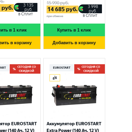
б.
15 990
руб.
3 135
3 998
0
руб.
14 685
руб.
руб.
руб.
в Сплит
в Сплит
при обмене
ить в 1 клик
Купить в 1 клик
вить в корзину
Добавить в корзину
СЕГОДНЯ СО
СЕГОДНЯ СО
TART
EUROSTART
СКИДКОЙ
СКИДКОЙ
лятор EUROSTART
Аккумулятор EUROSTART
wer (140 Ач, 12 V)
Extra Power (140 Ач, 12 V)