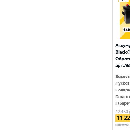
ПУЛЬС
ТЮМЕНЬ
Аккум
Black (
Обратн
арт.AB
Емкост
Пусков
Полярн
Гарант
Габари
12 480
11 2
при обме