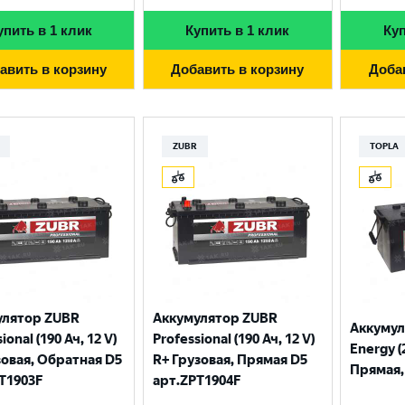
упить в 1 клик
Купить в 1 клик
Куп
авить в корзину
Добавить в корзину
Доба
ZUBR
TOPLA
улятор ZUBR
Аккумулятор ZUBR
Аккумул
ional (190 Ач, 12 V)
Professional (190 Ач, 12 V)
Energy (
зовая, Обратная D5
R+ Грузовая, Прямая D5
Прямая, 
T1903F
арт.ZPT1904F