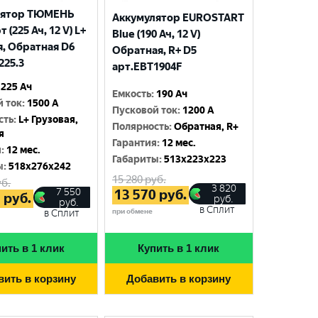
лятор ТЮМЕНЬ
Аккумулятор EUROSTART
 (225 Ач, 12 V) L+
Blue (190 Ач, 12 V)
я, Обратная D6
Обратная, R+ D5
225.3
арт.EBT1904F
225 Ач
Емкость
:
190 Ач
й ток
:
1500 A
Пусковой ток
:
1200 A
сть
:
L+ Грузовая,
Полярность
:
Обратная, R+
я
Гарантия
:
12 мес.
я
:
12 мес.
Габариты
:
513x223x223
ы
:
518x276x242
15 280
руб.
б.
3 820
7 550
13 570
руб.
5
руб.
руб.
руб.
в Сплит
при обмене
в Сплит
ить в 1 клик
Купить в 1 клик
вить в корзину
Добавить в корзину