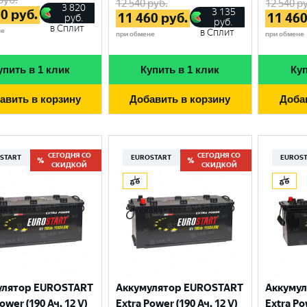
12 540
руб.
12 540
ру
3 820
3 135
70
руб.
11 460
руб.
11 46
руб.
руб.
в Сплит
не
в Сплит
при обмене
при обмене
упить в 1 клик
Купить в 1 клик
Куп
авить в корзину
Добавить в корзину
Доба
СЕГОДНЯ СО
СЕГОДНЯ СО
START
EUROSTART
EUROS
СКИДКОЙ
СКИДКОЙ
Выберите ваш город
Великий Новгород
Санкт-Петербург
улятор EUROSTART
Аккумулятор EUROSTART
Аккуму
Гатчина
Смоленск
ower (190 Ач, 12 V)
Extra Power (190 Ач, 12 V)
Extra Po