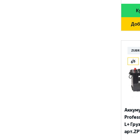
К
Доб
ZUBR
Аккум
Profess
L+ Гру
арт.ZP