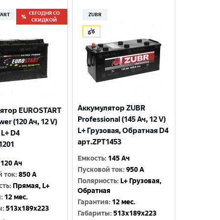
СЕГОДНЯ СО
TART
ZUBR
СКИДКОЙ
Аккумулятор ZUBR
лятор EUROSTART
Professional (145 Ач, 12 V)
wer (120 Ач, 12 V)
L+ Грузовая, Обратная D4
 L+ D4
арт.ZPT1453
1201
Емкость
:
145 Ач
120 Ач
Пусковой ток
:
950 A
й ток
:
850 A
Полярность
:
L+ Грузовая,
сть
:
Прямая, L+
Обратная
я
:
12 мес.
Гарантия
:
12 мес.
ы
:
513x189x223
Габариты
:
513x189x223