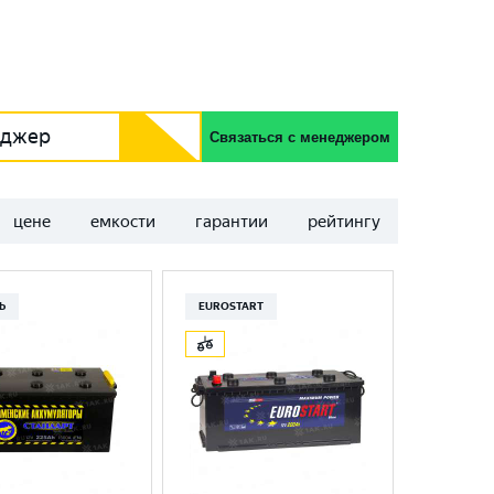
еджер
Связаться с менеджером
цене
емкости
гарантии
рейтингу
Ь
EUROSTART