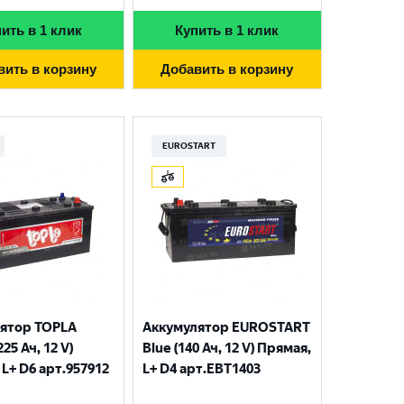
ить в 1 клик
Купить в 1 клик
вить в корзину
Добавить в корзину
EUROSTART
ятор TOPLA
Аккумулятор EUROSTART
225 Ач, 12 V)
Blue (140 Ач, 12 V) Прямая,
L+ D6 арт.957912
L+ D4 арт.EBT1403