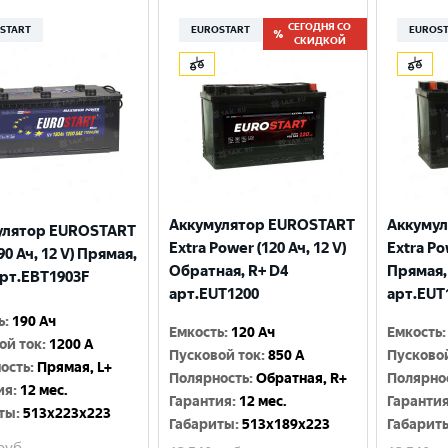
СЕГОДНЯ СО
START
EUROSTART
EUROS
СКИДКОЙ
Аккумулятор EUROSTART
Аккуму
улятор EUROSTART
Extra Power (120 Ач, 12 V)
Extra Po
90 Ач, 12 V) Прямая,
Обратная, R+ D4
Прямая,
арт.EBT1903F
арт.EUT1200
арт.EUT
ь
:
190 Ач
Емкость
:
120 Ач
Емкость
:
ой ток
:
1200 A
Пусковой ток
:
850 A
Пусково
ость
:
Прямая, L+
Полярность
:
Обратная, R+
Полярно
ия
:
12 мес.
Гарантия
:
12 мес.
Гаранти
ты
:
513x223x223
Габариты
:
513x189x223
Габарит
руб.