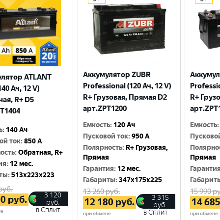
Аккумулятор ZUBR
Аккумул
улятор ATLANT
Professional (120 Ач, 12 V)
Professio
140 Ач, 12 V)
R+ Грузовая, Прямая D2
R+ Груз
ая, R+ D5
арт.ZPT1200
арт.ZPT
T1404
Емкость
:
120 Ач
Емкость
:
ь
:
140 Ач
Пусковой ток
:
950 A
Пусково
ой ток
:
850 A
Полярность
:
R+ Грузовая,
Полярно
ость
:
Обратная, R+
Прямая
Прямая
ия
:
12 мес.
Гарантия
:
12 мес.
Гаранти
ты
:
513x223x223
Габариты
:
347x175x225
Габарит
руб.
13 260
руб.
15 990
ру
3 120
3 315
20
руб.
12 180
руб.
14 68
руб.
руб.
в Сплит
не
в Сплит
при обмене
при обмене