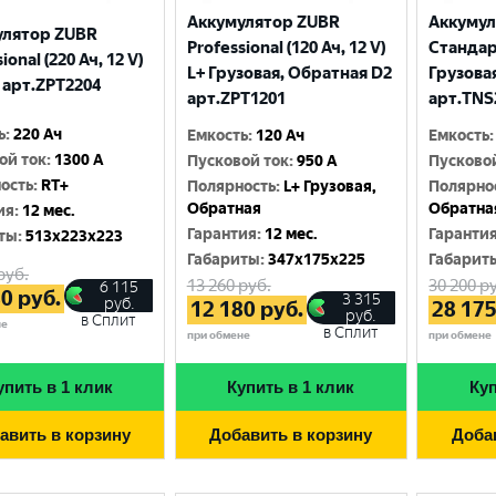
Аккумулятор ZUBR
Аккуму
улятор ZUBR
Professional (120 Ач, 12 V)
Стандарт
ional (220 Ач, 12 V)
L+ Грузовая, Обратная D2
Грузова
 арт.ZPT2204
арт.ZPT1201
арт.TNS
ь
:
220 Ач
Емкость
:
120 Ач
Емкость
:
ой ток
:
1300 A
Пусковой ток
:
950 A
Пусково
ость
:
RT+
Полярность
:
L+ Грузовая,
Полярно
Обратная
Обратна
ия
:
12 мес.
Гарантия
:
12 мес.
Гаранти
ты
:
513x223x223
Габариты
:
347x175x225
Габарит
руб.
13 260
руб.
30 200
ру
6 115
80
руб.
3 315
руб.
12 180
руб.
28 17
руб.
в Сплит
не
в Сплит
при обмене
при обмене
упить в 1 клик
Купить в 1 клик
Куп
авить в корзину
Добавить в корзину
Доба