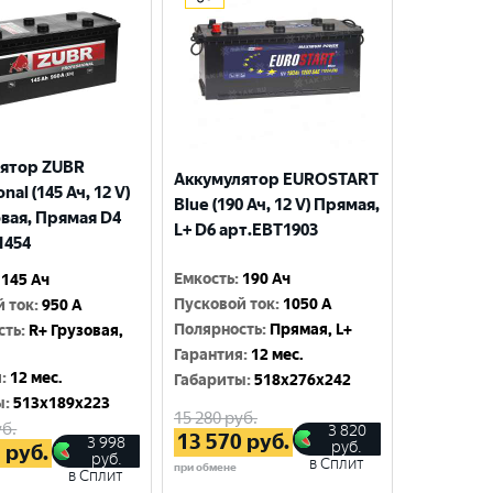
ятор ZUBR
Аккумулятор EUROSTART
nal (145 Ач, 12 V)
Blue (190 Ач, 12 V) Прямая,
овая, Прямая D4
L+ D6 арт.EBT1903
1454
Емкость
:
190 Ач
145 Ач
Пусковой ток
:
1050 A
й ток
:
950 A
Полярность
:
Прямая, L+
сть
:
R+ Грузовая,
Гарантия
:
12 мес.
я
:
12 мес.
Габариты
:
518x276x242
ы
:
513x189x223
15 280
руб.
б.
3 820
13 570
руб.
3 998
руб.
5
руб.
руб.
в Сплит
при обмене
в Сплит