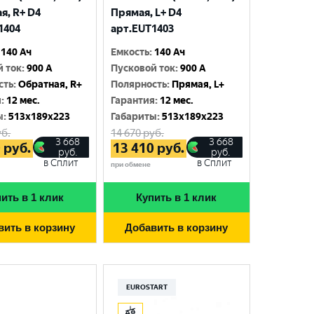
я, R+ D4
Прямая, L+ D4
1404
арт.EUT1403
140 Ач
Емкость
:
140 Ач
й ток
:
900 A
Пусковой ток
:
900 A
сть
:
Обратная, R+
Полярность
:
Прямая, L+
я
:
12 мес.
Гарантия
:
12 мес.
ы
:
513x189x223
Габариты
:
513x189x223
б.
14 670
руб.
3 668
3 668
0
руб.
13 410
руб.
руб.
руб.
в Сплит
в Сплит
при обмене
ить в 1 клик
Купить в 1 клик
вить в корзину
Добавить в корзину
EUROSTART