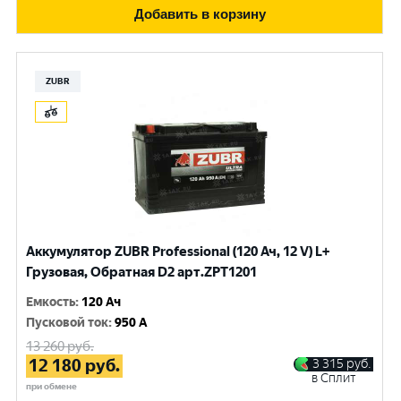
Добавить в корзину
ZUBR
Аккумулятор ZUBR Professional (120 Ач, 12 V) L+
Грузовая, Обратная D2 арт.ZPT1201
Емкость
:
120 Ач
Пусковой ток
:
950 A
13 260
руб.
12 180
руб.
3 315
руб.
в Сплит
при обмене