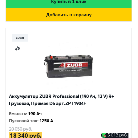
Купить в 1 клик
Добавить в корзину
ZUBR
Аккумулятор ZUBR Professional (190 Ач, 12 V) R+
Грузовая, Прямая D5 арт.ZPT1904F
Емкость
:
190 Ач
Пусковой ток
:
1250 A
20 050
руб.
18 340
руб.
5 013
руб.