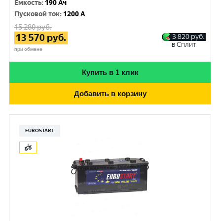
Емкость
:
190 Ач
Пусковой ток
:
1200 A
15 280
руб.
13 570
руб.
3 820
руб.
в Сплит
при обмене
Купить в 1 клик
Добавить в корзину
EUROSTART