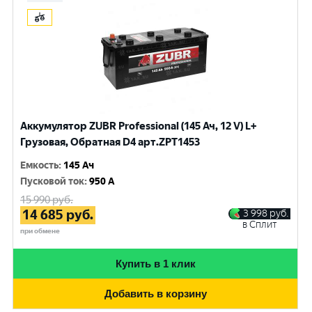
Аккумулятор ZUBR Professional (145 Ач, 12 V) L+
Грузовая, Обратная D4 арт.ZPT1453
Емкость
:
145 Ач
Пусковой ток
:
950 A
15 990
руб.
14 685
руб.
3 998
руб.
в Сплит
при обмене
Купить в 1 клик
Добавить в корзину