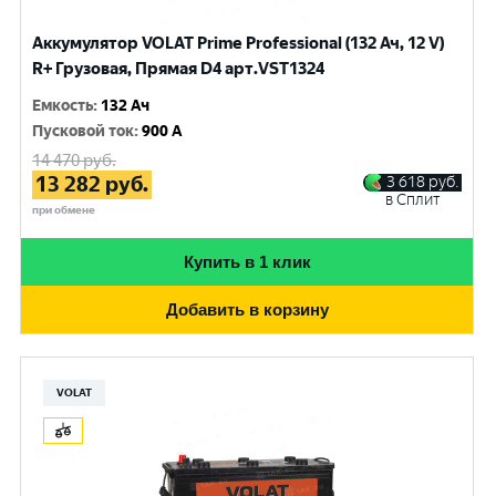
Аккумулятор VOLAT Prime Professional (132 Ач, 12 V)
R+ Грузовая, Прямая D4 арт.VST1324
Емкость
:
132 Ач
Пусковой ток
:
900 A
14 470
руб.
13 282
руб.
3 618
руб.
в Сплит
при обмене
Купить в 1 клик
Добавить в корзину
VOLAT