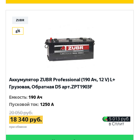
ZUBR
Аккумулятор ZUBR Professional (190 Ач, 12 V) L+
Грузовая, Обратная D5 арт.ZPT1903F
Емкость
:
190 Ач
Пусковой ток
:
1250 A
20 050
руб.
18 340
руб.
5 013
руб.
в Сплит
при обмене