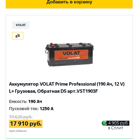
Добавить в корзину
VOLAT
Аккумулятор VOLAT Prime Professional (190 Ач, 12 V)
L+ Грузовая, Обратная D5 арт.VST1903F
Емкость
:
190 Ач
Пусковой ток
:
1250 A
19 620
руб.
17 910
руб.
4 905
руб.
в Сплит
при обмене