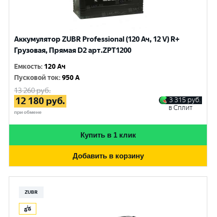
Аккумулятор ZUBR Professional (120 Ач, 12 V) R+
Грузовая, Прямая D2 арт.ZPT1200
Емкость
:
120 Ач
Пусковой ток
:
950 A
13 260
руб.
12 180
руб.
3 315
руб.
в Сплит
при обмене
Купить в 1 клик
Добавить в корзину
ZUBR