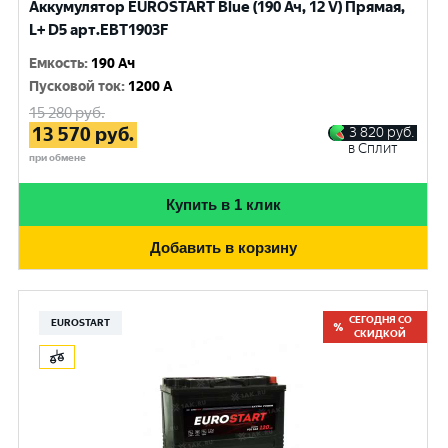
Аккумулятор EUROSTART Blue (190 Ач, 12 V) Прямая,
L+ D5 арт.EBT1903F
Емкость
:
190 Ач
Пусковой ток
:
1200 A
15 280
руб.
13 570
руб.
3 820
руб.
в Сплит
при обмене
Купить в 1 клик
Добавить в корзину
СЕГОДНЯ СО
EUROSTART
СКИДКОЙ