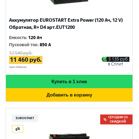
Аккумулятор EUROSTART Extra Power (120 Ач, 12 V)
Обратная, R+ D4 арт.EUT1200
Емкость
:
120 Ач
Пусковой ток
:
850 A
12 540
руб.
11 460
руб.
3 135
руб.
в Сплит
при обмене
Купить в 1 клик
Добавить в корзину
СЕГОДНЯ СО
EUROSTART
СКИДКОЙ