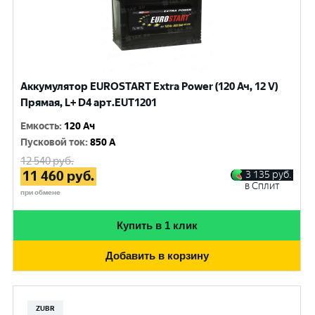
Аккумулятор EUROSTART Extra Power (120 Ач, 12 V)
Прямая, L+ D4 арт.EUT1201
Емкость
:
120 Ач
Пусковой ток
:
850 A
12 540
руб.
11 460
руб.
3 135
руб.
в Сплит
при обмене
Купить в 1 клик
Добавить в корзину
ZUBR