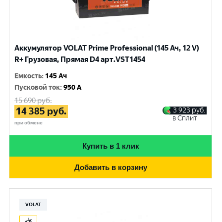
Аккумулятор VOLAT Prime Professional (145 Ач, 12 V)
R+ Грузовая, Прямая D4 арт.VST1454
Емкость
:
145 Ач
Пусковой ток
:
950 A
15 690
руб.
14 385
руб.
3 923
руб.
в Сплит
при обмене
Купить в 1 клик
Добавить в корзину
VOLAT