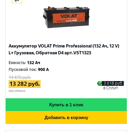
Аккумулятор VOLAT Prime Professional (132 Ач, 12 V)
L+ Грузовая, Обратная D4 арт.VST1323
Емкость
:
132 Ач
Пусковой ток
:
900 A
14 470
руб.
13 282
руб.
3 618
руб.
в Сплит
при обмене
Купить в 1 клик
Добавить в корзину