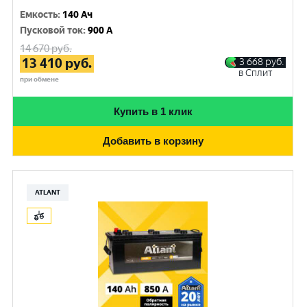
Емкость
:
140 Ач
Пусковой ток
:
900 A
14 670
руб.
13 410
руб.
3 668
руб.
в Сплит
при обмене
Купить в 1 клик
Добавить в корзину
ATLANT