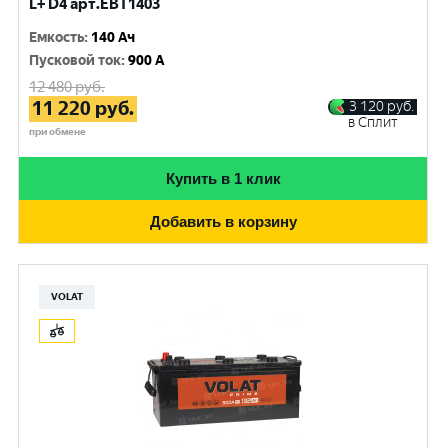
L+ D4 арт.EBT1403
Емкость
:
140 Ач
Пусковой ток
:
900 A
12 480
руб.
11 220
руб.
3 120
руб.
в Сплит
при обмене
Купить в 1 клик
Добавить в корзину
VOLAT