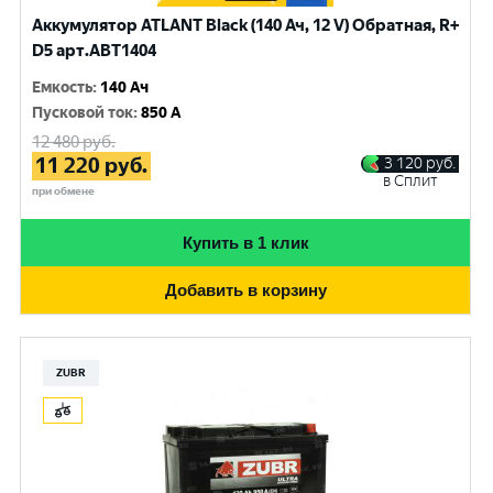
Аккумулятор ATLANT Black (140 Ач, 12 V) Обратная, R+
D5 арт.ABT1404
Емкость
:
140 Ач
Пусковой ток
:
850 A
12 480
руб.
11 220
руб.
3 120
руб.
в Сплит
при обмене
Купить в 1 клик
Добавить в корзину
ZUBR