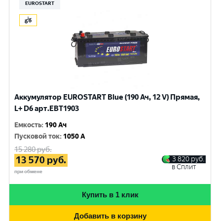
EUROSTART
Аккумулятор EUROSTART Blue (190 Ач, 12 V) Прямая,
L+ D6 арт.EBT1903
Емкость
:
190 Ач
Пусковой ток
:
1050 A
15 280
руб.
13 570
руб.
3 820
руб.
в Сплит
при обмене
Купить в 1 клик
Добавить в корзину