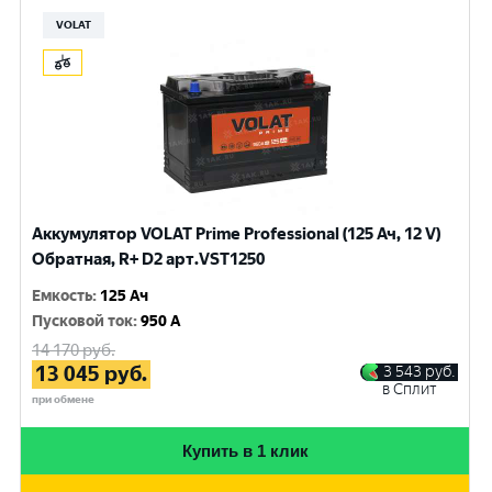
VOLAT
Аккумулятор VOLAT Prime Professional (125 Ач, 12 V)
Обратная, R+ D2 арт.VST1250
Емкость
:
125 Ач
Пусковой ток
:
950 A
14 170
руб.
13 045
руб.
3 543
руб.
в Сплит
при обмене
Купить в 1 клик