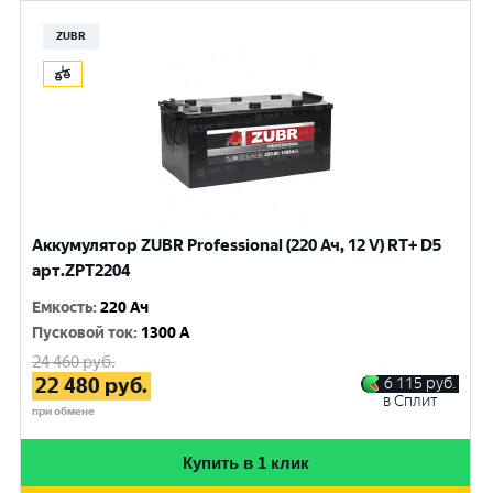
ZUBR
Аккумулятор ZUBR Professional (220 Ач, 12 V) RT+ D5
арт.ZPT2204
Емкость
:
220 Ач
Пусковой ток
:
1300 A
24 460
руб.
22 480
руб.
6 115
руб.
в Сплит
при обмене
Купить в 1 клик