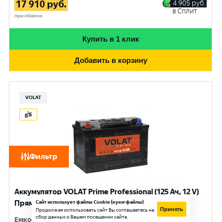
17 910
руб.
4 905
руб.
в Сплит
при обмене
Купить в 1 клик
Добавить в корзину
VOLAT
Фильтр
Аккумулятор VOLAT Prime Professional (125 Ач, 12 V)
Прямая, L+ D2 арт.VST1251
Сайт использует файлы Cookie (куки-файлы)
Принять
Продолжая использовать сайт Вы соглашаетесь на
сбор данных о Вашем посещении сайта.
Емкость
:
125 Ач