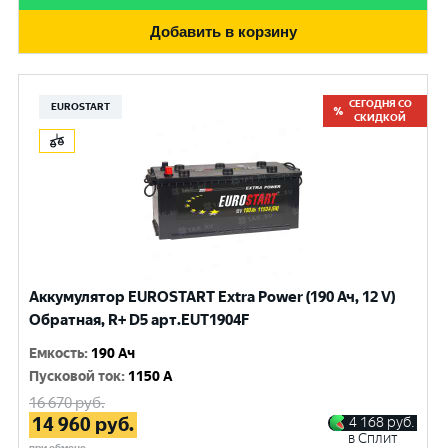
Добавить в корзину
СЕГОДНЯ СО
EUROSTART
СКИДКОЙ
Аккумулятор EUROSTART Extra Power (190 Ач, 12 V)
Обратная, R+ D5 арт.EUT1904F
Емкость
:
190 Ач
Пусковой ток
:
1150 A
16 670
руб.
14 960
руб.
4 168
руб.
в Сплит
при обмене