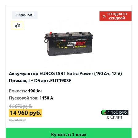
СЕГОДНЯ СО
EUROSTART
СКИДКОЙ
Аккумулятор EUROSTART Extra Power (190 Ач, 12 V)
Прямая, L+ D5 арт.EUT1903F
Емкость
:
190 Ач
Пусковой ток
:
1150 A
16 670
руб.
14 960
руб.
4 168
руб.
в Сплит
при обмене
Купить в 1 клик