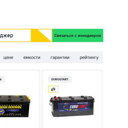
еджер
Связаться с менеджером
цене
емкости
гарантии
рейтингу
Ь
EUROSTART