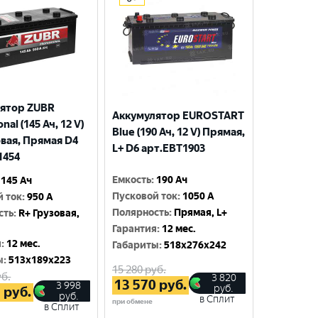
ятор ZUBR
Аккумулятор EUROSTART
nal (145 Ач, 12 V)
Blue (190 Ач, 12 V) Прямая,
овая, Прямая D4
L+ D6 арт.EBT1903
1454
Емкость
:
190 Ач
145 Ач
Пусковой ток
:
1050 A
й ток
:
950 A
Полярность
:
Прямая, L+
сть
:
R+ Грузовая,
Гарантия
:
12 мес.
я
:
12 мес.
Габариты
:
518x276x242
ы
:
513x189x223
15 280
руб.
б.
3 820
13 570
руб.
3 998
руб.
5
руб.
руб.
в Сплит
при обмене
в Сплит