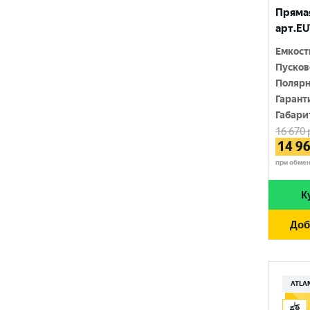
RIDER
Прямая
1400 A
арт.EU
SMART ELEMENT
1420 A
Емкост
SOLITE
Пусков
1450 A
Полярн
TUDOR
1500 A
Гарант
Габари
TUNGSTONE
1550 A
16 670
14 9
URSA
при обме
VAIPER
К
VEKTOR
Доб
VOLTRON
VST
АТАКА
ATLA
ЗАПУСК