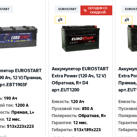
СЕГОДНЯ СО
START
EUROSTART
EUROS
СКИДКОЙ
Аккумулятор EUROSTART
Аккуму
улятор EUROSTART
Extra Power (120 Ач, 12 V)
Extra Po
90 Ач, 12 V) Прямая,
Обратная, R+ D4
Прямая,
арт.EBT1903F
арт.EUT1200
арт.EUT
ь
:
190 Ач
Емкость
:
120 Ач
Емкость
:
ой ток
:
1200 A
Пусковой ток
:
850 A
Пусково
ость
:
Прямая, L+
Полярность
:
Обратная, R+
Полярно
ия
:
12 мес.
Гарантия
:
12 мес.
Гаранти
ты
:
513x223x223
Габариты
:
513x189x223
Габарит
руб.