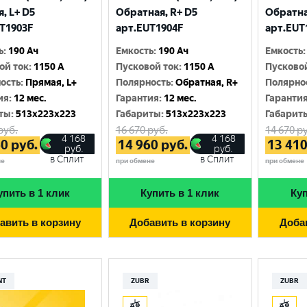
Москва
, L+ D5
Обратная, R+ D5
Обратна
T1903F
арт.EUT1904F
арт.EUT
ь
:
190 Ач
Емкость
:
190 Ач
Емкость
:
ой ток
:
1150 A
Пусковой ток
:
1150 A
Пусково
ость
:
Прямая, L+
Полярность
:
Обратная, R+
Полярно
ия
:
12 мес.
Гарантия
:
12 мес.
Гаранти
ты
:
513x223x223
Габариты
:
513x223x223
Габарит
руб.
16 670
руб.
14 670
ру
4 168
4 168
60
руб.
14 960
руб.
13 41
руб.
руб.
в Сплит
в Сплит
не
при обмене
при обмене
упить в 1 клик
Купить в 1 клик
Куп
авить в корзину
Добавить в корзину
Доба
NT
ZUBR
ZUBR