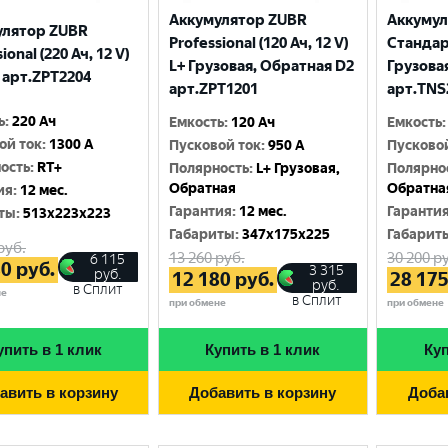
Аккумулятор ZUBR
Аккуму
улятор ZUBR
Professional (120 Ач, 12 V)
Стандарт
ional (220 Ач, 12 V)
L+ Грузовая, Обратная D2
Грузова
 арт.ZPT2204
арт.ZPT1201
арт.TNS
ь
:
220 Ач
Емкость
:
120 Ач
Емкость
:
ой ток
:
1300 A
Пусковой ток
:
950 A
Пусково
ость
:
RT+
Полярность
:
L+ Грузовая,
Полярно
Обратная
Обратна
ия
:
12 мес.
Гарантия
:
12 мес.
Гаранти
ты
:
513x223x223
Габариты
:
347x175x225
Габарит
руб.
13 260
руб.
30 200
ру
6 115
80
руб.
3 315
руб.
12 180
руб.
28 17
руб.
в Сплит
не
в Сплит
при обмене
при обмене
упить в 1 клик
Купить в 1 клик
Куп
авить в корзину
Добавить в корзину
Доба