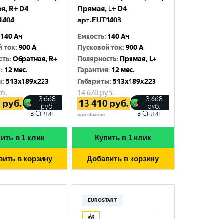
я, R+ D4
Прямая, L+ D4
1404
арт.EUT1403
140 Ач
Емкость
:
140 Ач
й ток
:
900 A
Пусковой ток
:
900 A
сть
:
Обратная, R+
Полярность
:
Прямая, L+
я
:
12 мес.
Гарантия
:
12 мес.
ы
:
513x189x223
Габариты
:
513x189x223
б.
14 670
руб.
3 668
3 668
0
руб.
13 410
руб.
руб.
руб.
в Сплит
в Сплит
при обмене
ить в 1 клик
Купить в 1 клик
вить в корзину
Добавить в корзину
EUROSTART