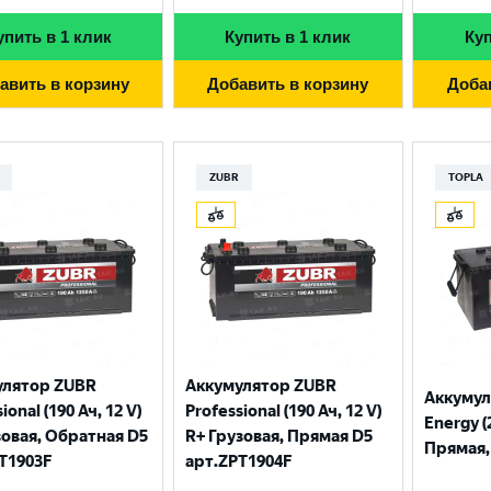
упить в 1 клик
Купить в 1 клик
Куп
авить в корзину
Добавить в корзину
Доба
ZUBR
TOPLA
улятор ZUBR
Аккумулятор ZUBR
Аккумул
ional (190 Ач, 12 V)
Professional (190 Ач, 12 V)
Energy (
зовая, Обратная D5
R+ Грузовая, Прямая D5
Прямая, 
T1903F
арт.ZPT1904F