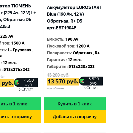
лятор ТЮМЕНЬ
Аккумулятор EUROSTART
 (225 Ач, 12 V) L+
Blue (190 Ач, 12 V)
я, Обратная D6
Обратная, R+ D5
225.3
арт.EBT1904F
225 Ач
Емкость
:
190 Ач
й ток
:
1500 A
Пусковой ток
:
1200 A
сть
:
L+ Грузовая,
Полярность
:
Обратная, R+
я
Гарантия
:
12 мес.
я
:
12 мес.
Габариты
:
513x223x223
ы
:
518x276x242
15 280
руб.
б.
3 820
7 550
13 570
руб.
5
руб.
руб.
руб.
в Сплит
при обмене
в Сплит
ить в 1 клик
Купить в 1 клик
вить в корзину
Добавить в корзину