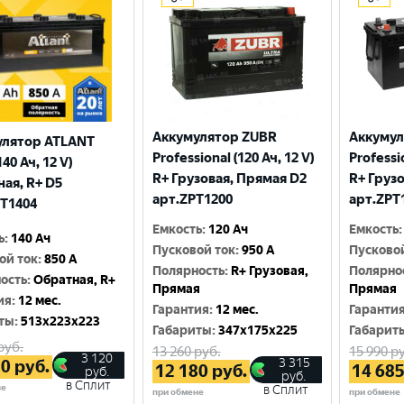
Аккумулятор ZUBR
Аккумул
улятор ATLANT
Professional (120 Ач, 12 V)
Professio
140 Ач, 12 V)
R+ Грузовая, Прямая D2
R+ Груз
ая, R+ D5
арт.ZPT1200
арт.ZPT
T1404
Емкость
:
120 Ач
Емкость
:
ь
:
140 Ач
Пусковой ток
:
950 A
Пусково
ой ток
:
850 A
Полярность
:
R+ Грузовая,
Полярно
ость
:
Обратная, R+
Прямая
Прямая
ия
:
12 мес.
Гарантия
:
12 мес.
Гаранти
ты
:
513x223x223
Габариты
:
347x175x225
Габарит
руб.
13 260
руб.
15 990
ру
3 120
3 315
20
руб.
12 180
руб.
14 68
руб.
руб.
в Сплит
не
в Сплит
при обмене
при обмене