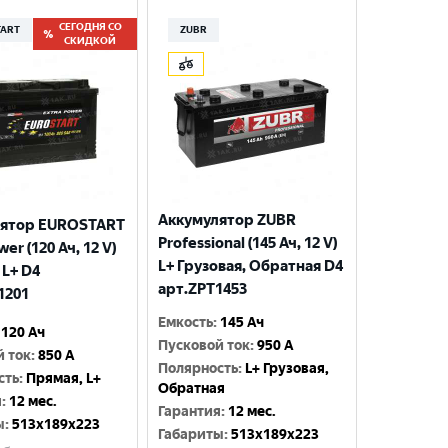
СЕГОДНЯ СО
TART
ZUBR
СКИДКОЙ
Аккумулятор ZUBR
лятор EUROSTART
Professional (145 Ач, 12 V)
wer (120 Ач, 12 V)
L+ Грузовая, Обратная D4
 L+ D4
арт.ZPT1453
1201
Емкость
:
145 Ач
120 Ач
Пусковой ток
:
950 A
й ток
:
850 A
Полярность
:
L+ Грузовая,
сть
:
Прямая, L+
Обратная
я
:
12 мес.
Гарантия
:
12 мес.
ы
:
513x189x223
Габариты
:
513x189x223