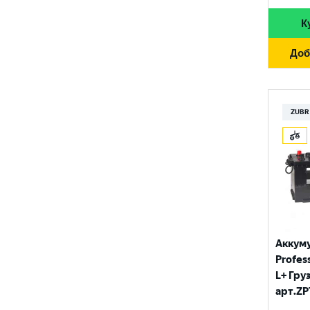
К
Доб
ZUBR
Аккум
Profess
L+ Гру
арт.ZP