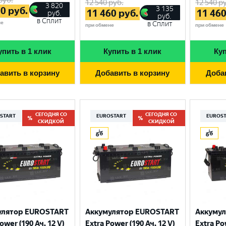
12 540
руб.
12 540
ру
3 820
3 135
70
руб.
11 460
руб.
11 46
руб.
руб.
в Сплит
не
в Сплит
при обмене
при обмене
упить в 1 клик
Купить в 1 клик
Куп
авить в корзину
Добавить в корзину
Доба
СЕГОДНЯ СО
СЕГОДНЯ СО
START
EUROSTART
EUROS
СКИДКОЙ
СКИДКОЙ
Выберите ваш город
Великий Новгород
Санкт-Петербург
улятор EUROSTART
Аккумулятор EUROSTART
Аккуму
Гатчина
Смоленск
ower (190 Ач, 12 V)
Extra Power (190 Ач, 12 V)
Extra Po