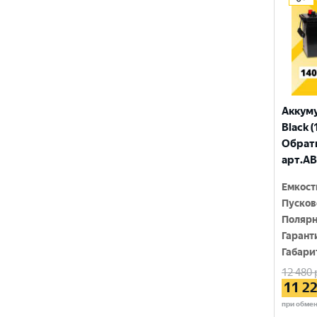
ПУЛЬС
ТЮМЕНЬ
Аккум
Black (
Обратн
арт.AB
Емкост
Пусков
Полярн
Гарант
Габари
12 480
11 2
при обме