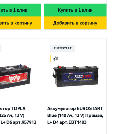
ить в 1 клик
Купить в 1 клик
вить в корзину
Добавить в корзину
EUROSTART
ятор TOPLA
Аккумулятор EUROSTART
225 Ач, 12 V)
Blue (140 Ач, 12 V) Прямая,
L+ D6 арт.957912
L+ D4 арт.EBT1403