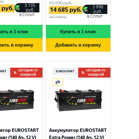
б.
15 990
руб.
3 135
3 998
0
руб.
14 685
руб.
руб.
руб.
в Сплит
в Сплит
при обмене
ить в 1 клик
Купить в 1 клик
вить в корзину
Добавить в корзину
СЕГОДНЯ СО
СЕГОДНЯ СО
TART
EUROSTART
СКИДКОЙ
СКИДКОЙ
лятор EUROSTART
Аккумулятор EUROSTART
wer (140 Ач, 12 V)
Extra Power (140 Ач, 12 V)