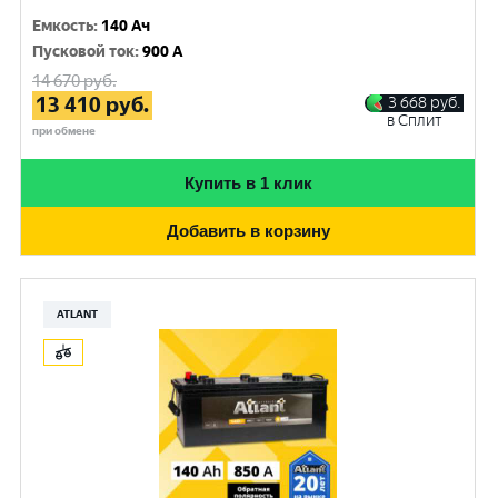
Емкость
:
140 Ач
Пусковой ток
:
900 A
14 670
руб.
13 410
руб.
3 668
руб.
в Сплит
при обмене
Купить в 1 клик
Добавить в корзину
ATLANT