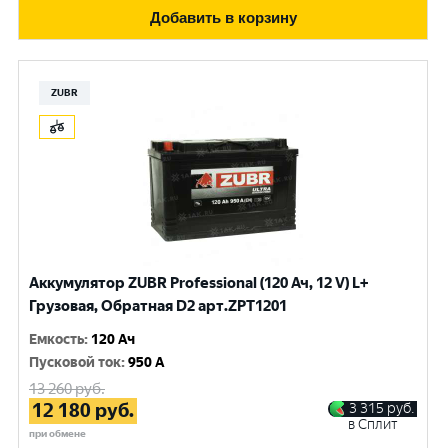
Добавить в корзину
ZUBR
Аккумулятор ZUBR Professional (120 Ач, 12 V) L+
Грузовая, Обратная D2 арт.ZPT1201
Емкость
:
120 Ач
Пусковой ток
:
950 A
13 260
руб.
12 180
руб.
3 315
руб.
в Сплит
при обмене