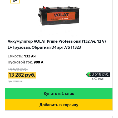
Аккумулятор VOLAT Prime Professional (132 Ач, 12 V)
L+ Грузовая, Обратная D4 арт.VST1323
Емкость
:
132 Ач
Пусковой ток
:
900 A
14 470
руб.
13 282
руб.
3 618
руб.
в Сплит
при обмене
Купить в 1 клик
Добавить в корзину