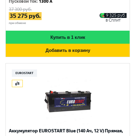
Пусковой ток
:
1300 A
37 300
руб.
35 275
руб.
9 325
руб.
в Сплит
при обмене
Купить в 1 клик
Добавить в корзину
EUROSTART
Аккумулятор EUROSTART Blue (140 Ач, 12 V) Прямая,