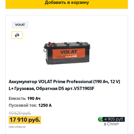
Добавить в корзину
VOLAT
Аккумулятор VOLAT Prime Professional (190 Ач, 12 V)
L+ Грузовая, Обратная D5 арт.VST1903F
Емкость
:
190 Ач
Пусковой ток
:
1250 A
19 620
руб.
17 910
руб.
4 905
руб.
в Сплит
при обмене