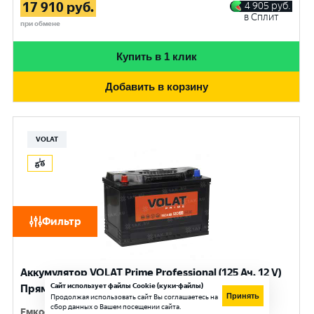
17 910
руб.
4 905
руб.
в Сплит
при обмене
Купить в 1 клик
Добавить в корзину
VOLAT
Фильтр
Аккумулятор VOLAT Prime Professional (125 Ач, 12 V)
Сайт использует файлы Cookie (куки-файлы)
Прямая, L+ D2 арт.VST1251
Принять
Продолжая использовать сайт Вы соглашаетесь на
сбор данных о Вашем посещении сайта.
Емкость
:
125 Ач