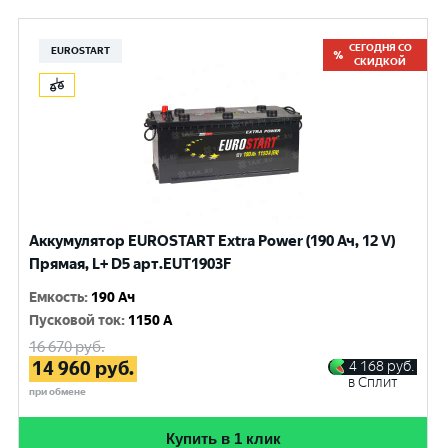
СЕГОДНЯ СО
EUROSTART
СКИДКОЙ
Аккумулятор EUROSTART Extra Power (190 Ач, 12 V)
Прямая, L+ D5 арт.EUT1903F
Емкость
:
190 Ач
Пусковой ток
:
1150 A
16 670
руб.
14 960
руб.
4 168
руб.
в Сплит
при обмене
Купить в 1 клик