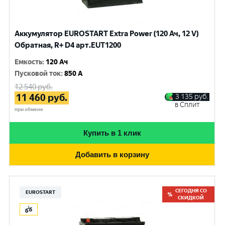
Аккумулятор EUROSTART Extra Power (120 Ач, 12 V)
Обратная, R+ D4 арт.EUT1200
Емкость
:
120 Ач
Пусковой ток
:
850 A
12 540
руб.
11 460
руб.
3 135
руб.
в Сплит
при обмене
Купить в 1 клик
Добавить в корзину
СЕГОДНЯ СО
EUROSTART
СКИДКОЙ