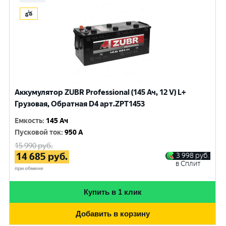
Аккумулятор ZUBR Professional (145 Ач, 12 V) L+
Грузовая, Обратная D4 арт.ZPT1453
Емкость
:
145 Ач
Пусковой ток
:
950 A
15 990
руб.
14 685
руб.
3 998
руб.
в Сплит
при обмене
Купить в 1 клик
Добавить в корзину