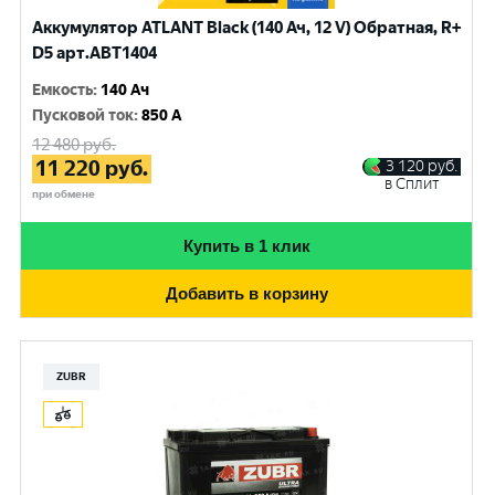
Аккумулятор ATLANT Black (140 Ач, 12 V) Обратная, R+
D5 арт.ABT1404
Емкость
:
140 Ач
Пусковой ток
:
850 A
12 480
руб.
11 220
руб.
3 120
руб.
в Сплит
при обмене
Купить в 1 клик
Добавить в корзину
ZUBR