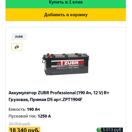
Купить в 1 клик
Добавить в корзину
ZUBR
Аккумулятор ZUBR Professional (190 Ач, 12 V) R+
Грузовая, Прямая D5 арт.ZPT1904F
Емкость
:
190 Ач
Пусковой ток
:
1250 A
20 050
руб.
18 340
руб.
5 013
руб.