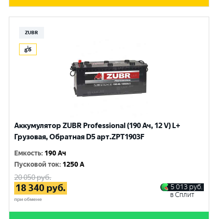
ZUBR
Аккумулятор ZUBR Professional (190 Ач, 12 V) L+
Грузовая, Обратная D5 арт.ZPT1903F
Емкость
:
190 Ач
Пусковой ток
:
1250 A
20 050
руб.
18 340
руб.
5 013
руб.
в Сплит
при обмене