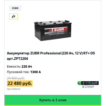
ZUBR
Аккумулятор ZUBR Professional (220 Ач, 12 V) RT+ D5
арт.ZPT2204
Емкость
:
220 Ач
Пусковой ток
:
1300 A
24 460
руб.
22 480
руб.
6 115
руб.
в Сплит
при обмене
Купить в 1 клик