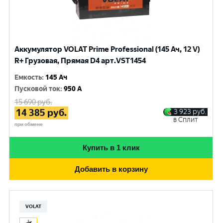
Аккумулятор VOLAT Prime Professional (145 Ач, 12 V)
R+ Грузовая, Прямая D4 арт.VST1454
Емкость
:
145 Ач
Пусковой ток
:
950 A
15 690
руб.
14 385
руб.
3 923
руб.
в Сплит
при обмене
Купить в 1 клик
Добавить в корзину
VOLAT