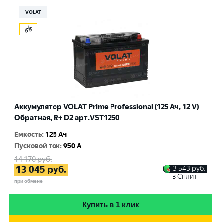
VOLAT
Аккумулятор VOLAT Prime Professional (125 Ач, 12 V)
Обратная, R+ D2 арт.VST1250
Емкость
:
125 Ач
Пусковой ток
:
950 A
14 170
руб.
13 045
руб.
3 543
руб.
в Сплит
при обмене
Купить в 1 клик