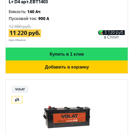
L+ D4 арт.EBT1403
Емкость
:
140 Ач
Пусковой ток
:
900 A
12 480
руб.
11 220
руб.
3 120
руб.
в Сплит
при обмене
Купить в 1 клик
Добавить в корзину
VOLAT