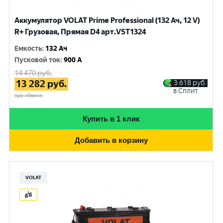
Аккумулятор VOLAT Prime Professional (132 Ач, 12 V)
R+ Грузовая, Прямая D4 арт.VST1324
Емкость
:
132 Ач
Пусковой ток
:
900 A
14 470
руб.
13 282
руб.
3 618
руб.
в Сплит
при обмене
Купить в 1 клик
Добавить в корзину
VOLAT