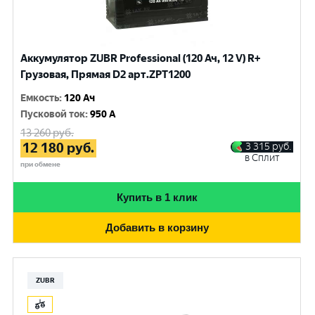
Аккумулятор ZUBR Professional (120 Ач, 12 V) R+
Грузовая, Прямая D2 арт.ZPT1200
Емкость
:
120 Ач
Пусковой ток
:
950 A
13 260
руб.
12 180
руб.
3 315
руб.
в Сплит
при обмене
Купить в 1 клик
Добавить в корзину
ZUBR