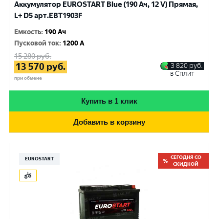
Аккумулятор EUROSTART Blue (190 Ач, 12 V) Прямая,
L+ D5 арт.EBT1903F
Емкость
:
190 Ач
Пусковой ток
:
1200 A
15 280
руб.
13 570
руб.
3 820
руб.
в Сплит
при обмене
Купить в 1 клик
Добавить в корзину
СЕГОДНЯ СО
EUROSTART
СКИДКОЙ