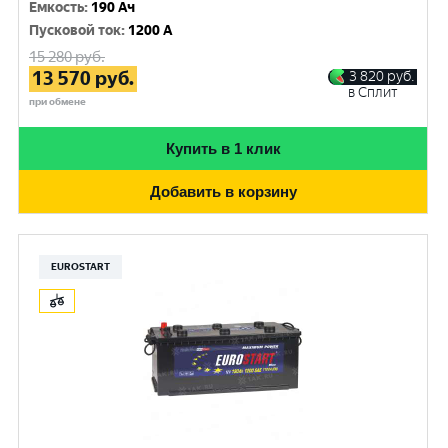
Емкость
:
190 Ач
Пусковой ток
:
1200 A
15 280
руб.
13 570
руб.
3 820
руб.
в Сплит
при обмене
Купить в 1 клик
Добавить в корзину
EUROSTART