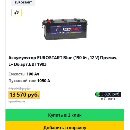
EUROSTART
Аккумулятор EUROSTART Blue (190 Ач, 12 V) Прямая,
L+ D6 арт.EBT1903
Емкость
:
190 Ач
Пусковой ток
:
1050 A
15 280
руб.
13 570
руб.
3 820
руб.
в Сплит
при обмене
Купить в 1 клик
Добавить в корзину