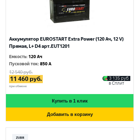
Аккумулятор EUROSTART Extra Power (120 Ач, 12 V)
Прямая, L+ D4 арт.EUT1201
Емкость
:
120 Ач
Пусковой ток
:
850 A
12 540
руб.
11 460
руб.
3 135
руб.
в Сплит
при обмене
Купить в 1 клик
Добавить в корзину
ZUBR