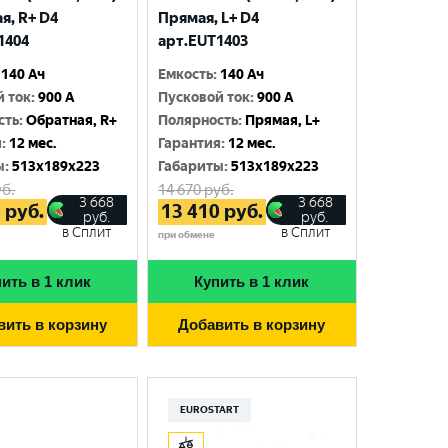
я, R+ D4
Прямая, L+ D4
1404
арт.EUT1403
140 Ач
Емкость
:
140 Ач
й ток
:
900 A
Пусковой ток
:
900 A
сть
:
Обратная, R+
Полярность
:
Прямая, L+
я
:
12 мес.
Гарантия
:
12 мес.
ы
:
513x189x223
Габариты
:
513x189x223
б.
14 670
руб.
3 668
3 668
0
руб.
13 410
руб.
руб.
руб.
в Сплит
в Сплит
при обмене
ить в 1 клик
Купить в 1 клик
вить в корзину
Добавить в корзину
EUROSTART