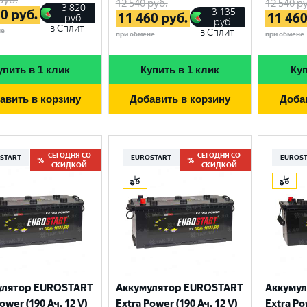
12 540
руб.
12 540
ру
3 820
3 135
70
руб.
11 460
руб.
11 46
руб.
руб.
в Сплит
не
в Сплит
при обмене
при обмене
упить в 1 клик
Купить в 1 клик
Куп
авить в корзину
Добавить в корзину
Доба
СЕГОДНЯ СО
СЕГОДНЯ СО
START
EUROSTART
EUROS
СКИДКОЙ
СКИДКОЙ
Выберите ваш город
Великий Новгород
Санкт-Петербург
улятор EUROSTART
Аккумулятор EUROSTART
Аккуму
Гатчина
Смоленск
ower (190 Ач, 12 V)
Extra Power (190 Ач, 12 V)
Extra Po