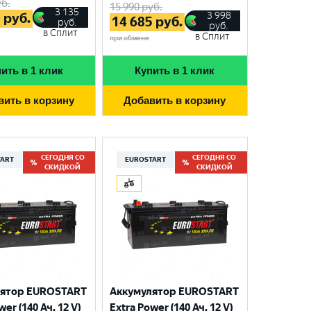
б.
15 990
руб.
3 135
3 998
0
руб.
14 685
руб.
руб.
руб.
в Сплит
в Сплит
при обмене
ить в 1 клик
Купить в 1 клик
вить в корзину
Добавить в корзину
СЕГОДНЯ СО
СЕГОДНЯ СО
TART
EUROSTART
СКИДКОЙ
СКИДКОЙ
лятор EUROSTART
Аккумулятор EUROSTART
wer (140 Ач, 12 V)
Extra Power (140 Ач, 12 V)