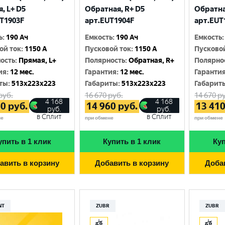
Москва
, L+ D5
Обратная, R+ D5
Обратна
T1903F
арт.EUT1904F
арт.EUT
ь
:
190 Ач
Емкость
:
190 Ач
Емкость
:
ой ток
:
1150 A
Пусковой ток
:
1150 A
Пусково
ость
:
Прямая, L+
Полярность
:
Обратная, R+
Полярно
ия
:
12 мес.
Гарантия
:
12 мес.
Гаранти
ты
:
513x223x223
Габариты
:
513x223x223
Габарит
руб.
16 670
руб.
14 670
ру
4 168
4 168
60
руб.
14 960
руб.
13 41
руб.
руб.
в Сплит
в Сплит
не
при обмене
при обмене
упить в 1 клик
Купить в 1 клик
Куп
авить в корзину
Добавить в корзину
Доба
NT
ZUBR
ZUBR