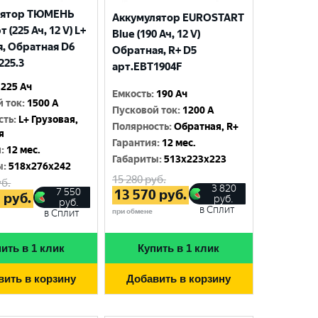
лятор ТЮМЕНЬ
Аккумулятор EUROSTART
 (225 Ач, 12 V) L+
Blue (190 Ач, 12 V)
я, Обратная D6
Обратная, R+ D5
225.3
арт.EBT1904F
225 Ач
Емкость
:
190 Ач
й ток
:
1500 A
Пусковой ток
:
1200 A
сть
:
L+ Грузовая,
Полярность
:
Обратная, R+
я
Гарантия
:
12 мес.
я
:
12 мес.
Габариты
:
513x223x223
ы
:
518x276x242
15 280
руб.
б.
3 820
7 550
13 570
руб.
5
руб.
руб.
руб.
в Сплит
при обмене
в Сплит
ить в 1 клик
Купить в 1 клик
вить в корзину
Добавить в корзину