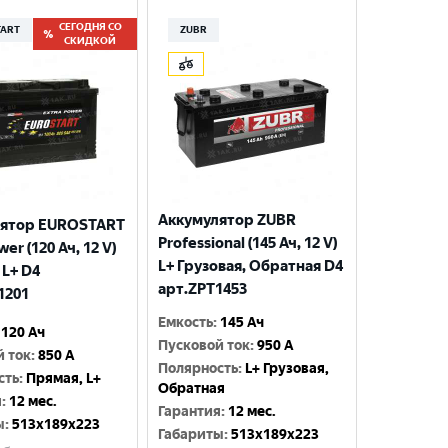
СЕГОДНЯ СО
TART
ZUBR
СКИДКОЙ
Аккумулятор ZUBR
лятор EUROSTART
Professional (145 Ач, 12 V)
wer (120 Ач, 12 V)
L+ Грузовая, Обратная D4
 L+ D4
арт.ZPT1453
1201
Емкость
:
145 Ач
120 Ач
Пусковой ток
:
950 A
й ток
:
850 A
Полярность
:
L+ Грузовая,
сть
:
Прямая, L+
Обратная
я
:
12 мес.
Гарантия
:
12 мес.
ы
:
513x189x223
Габариты
:
513x189x223