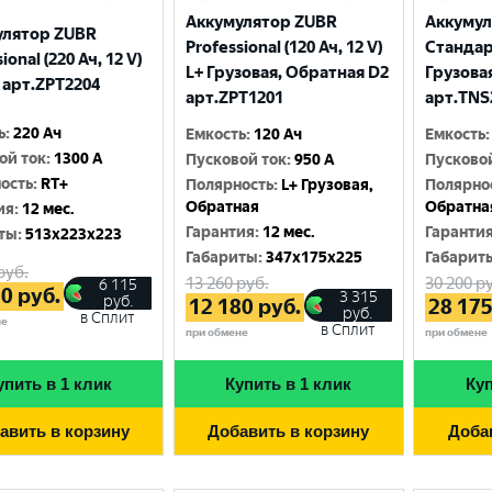
Аккумулятор ZUBR
Аккуму
улятор ZUBR
Professional (120 Ач, 12 V)
Стандарт
ional (220 Ач, 12 V)
L+ Грузовая, Обратная D2
Грузова
 арт.ZPT2204
арт.ZPT1201
арт.TNS
ь
:
220 Ач
Емкость
:
120 Ач
Емкость
:
ой ток
:
1300 A
Пусковой ток
:
950 A
Пусково
ость
:
RT+
Полярность
:
L+ Грузовая,
Полярно
Обратная
Обратна
ия
:
12 мес.
Гарантия
:
12 мес.
Гаранти
ты
:
513x223x223
Габариты
:
347x175x225
Габарит
руб.
13 260
руб.
30 200
ру
6 115
80
руб.
3 315
руб.
12 180
руб.
28 17
руб.
в Сплит
не
в Сплит
при обмене
при обмене
упить в 1 клик
Купить в 1 клик
Куп
авить в корзину
Добавить в корзину
Доба