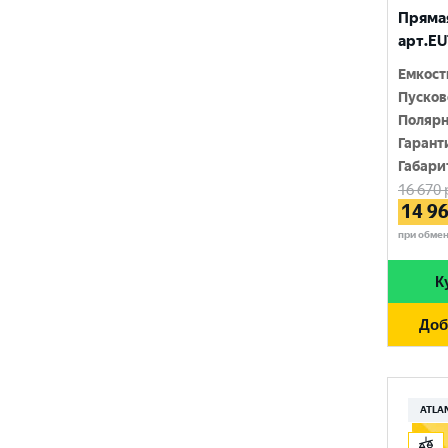
RIDER
Прямая
1400 A
арт.EU
SMART ELEMENT
1420 A
Емкост
SOLITE
Пусков
1450 A
Полярн
TUDOR
1500 A
Гарант
Габари
TUNGSTONE
1550 A
16 670
14 9
URSA
при обме
VAIPER
К
VEKTOR
Доб
VOLTRON
VST
АТАКА
ATLA
ЗАПУСК