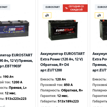
СЕГОДНЯ СО
START
EUROSTART
EUROS
СКИДКОЙ
Аккумулятор EUROSTART
Аккуму
улятор EUROSTART
Extra Power (120 Ач, 12 V)
Extra Po
90 Ач, 12 V) Прямая,
Обратная, R+ D4
Прямая,
арт.EBT1903F
арт.EUT1200
арт.EUT
ь
:
190 Ач
Емкость
:
120 Ач
Емкость
:
ой ток
:
1200 A
Пусковой ток
:
850 A
Пусково
ость
:
Прямая, L+
Полярность
:
Обратная, R+
Полярно
ия
:
12 мес.
Гарантия
:
12 мес.
Гаранти
ты
:
513x223x223
Габариты
:
513x189x223
Габарит
руб.