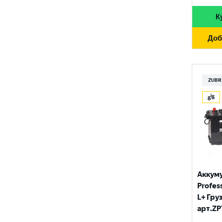
К
Доб
ZUBR
Аккум
Profess
L+ Гру
арт.ZP