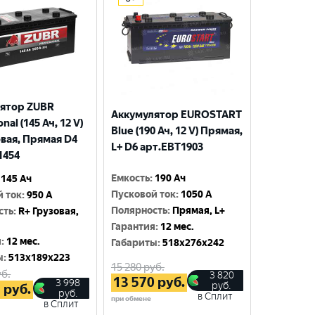
ятор ZUBR
Аккумулятор EUROSTART
nal (145 Ач, 12 V)
Blue (190 Ач, 12 V) Прямая,
овая, Прямая D4
L+ D6 арт.EBT1903
1454
Емкость
:
190 Ач
145 Ач
Пусковой ток
:
1050 A
й ток
:
950 A
Полярность
:
Прямая, L+
сть
:
R+ Грузовая,
Гарантия
:
12 мес.
я
:
12 мес.
Габариты
:
518x276x242
ы
:
513x189x223
15 280
руб.
б.
3 820
13 570
руб.
3 998
руб.
5
руб.
руб.
в Сплит
при обмене
в Сплит