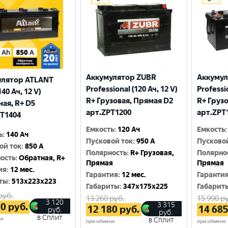
Аккумулятор ZUBR
Аккумул
улятор ATLANT
Professional (120 Ач, 12 V)
Professio
140 Ач, 12 V)
R+ Грузовая, Прямая D2
R+ Груз
ая, R+ D5
арт.ZPT1200
арт.ZPT
T1404
Емкость
:
120 Ач
Емкость
:
ь
:
140 Ач
Пусковой ток
:
950 A
Пусково
ой ток
:
850 A
Полярность
:
R+ Грузовая,
Полярно
ость
:
Обратная, R+
Прямая
Прямая
ия
:
12 мес.
Гарантия
:
12 мес.
Гаранти
ты
:
513x223x223
Габариты
:
347x175x225
Габарит
руб.
13 260
руб.
15 990
ру
3 120
3 315
20
руб.
12 180
руб.
14 68
руб.
руб.
в Сплит
не
в Сплит
при обмене
при обмене