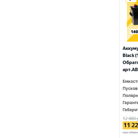
ПУЛЬС
ТЮМЕНЬ
Аккум
Black (
Обратн
арт.AB
Емкост
Пусков
Полярн
Гарант
Габари
12 480
11 2
при обме