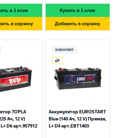
ить в 1 клик
Купить в 1 клик
вить в корзину
Добавить в корзину
EUROSTART
ятор TOPLA
Аккумулятор EUROSTART
225 Ач, 12 V)
Blue (140 Ач, 12 V) Прямая,
L+ D6 арт.957912
L+ D4 арт.EBT1403