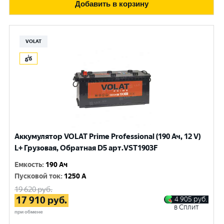
Добавить в корзину
VOLAT
Аккумулятор VOLAT Prime Professional (190 Ач, 12 V)
L+ Грузовая, Обратная D5 арт.VST1903F
Емкость
:
190 Ач
Пусковой ток
:
1250 A
19 620
руб.
17 910
руб.
4 905
руб.
в Сплит
при обмене