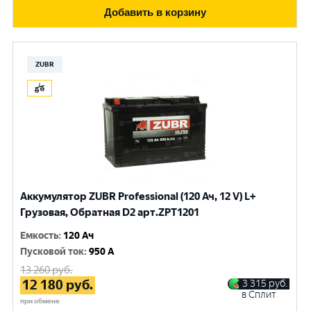
Добавить в корзину
ZUBR
Аккумулятор ZUBR Professional (120 Ач, 12 V) L+
Грузовая, Обратная D2 арт.ZPT1201
Емкость
:
120 Ач
Пусковой ток
:
950 A
13 260
руб.
12 180
руб.
3 315
руб.
в Сплит
при обмене