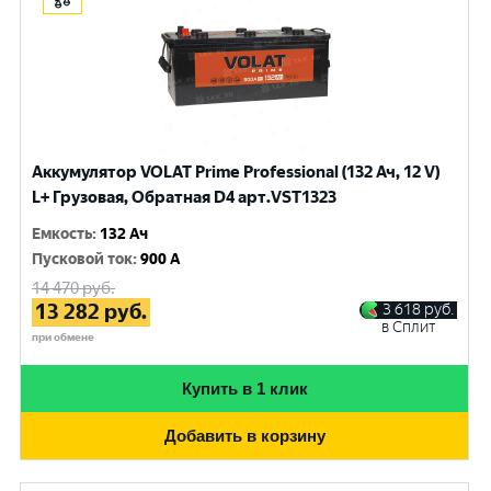
Аккумулятор VOLAT Prime Professional (132 Ач, 12 V)
L+ Грузовая, Обратная D4 арт.VST1323
Емкость
:
132 Ач
Пусковой ток
:
900 A
14 470
руб.
13 282
руб.
3 618
руб.
в Сплит
при обмене
Купить в 1 клик
Добавить в корзину