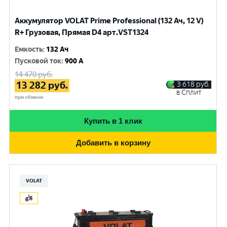
Аккумулятор VOLAT Prime Professional (132 Ач, 12 V)
R+ Грузовая, Прямая D4 арт.VST1324
Емкость
:
132 Ач
Пусковой ток
:
900 A
14 470
руб.
13 282
руб.
3 618
руб.
в Сплит
при обмене
Купить в 1 клик
Добавить в корзину
VOLAT