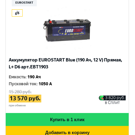
EUROSTART
Аккумулятор EUROSTART Blue (190 Ач, 12 V) Прямая,
L+ D6 арт.EBT1903
Емкость
:
190 Ач
Пусковой ток
:
1050 A
15 280
руб.
13 570
руб.
3 820
руб.
в Сплит
при обмене
Купить в 1 клик
Добавить в корзину