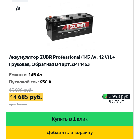
Аккумулятор ZUBR Professional (145 Ач, 12 V) L+
Грузовая, Обратная D4 арт.ZPT1453
Емкость
:
145 Ач
Пусковой ток
:
950 A
15 990
руб.
14 685
руб.
3 998
руб.
в Сплит
при обмене
Купить в 1 клик
Добавить в корзину