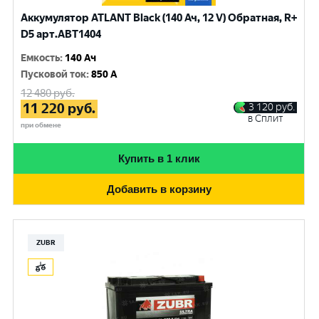
Аккумулятор ATLANT Black (140 Ач, 12 V) Обратная, R+
D5 арт.ABT1404
Емкость
:
140 Ач
Пусковой ток
:
850 A
12 480
руб.
11 220
руб.
3 120
руб.
в Сплит
при обмене
Купить в 1 клик
Добавить в корзину
ZUBR