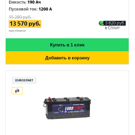
Емкость
:
190 Ач
Пусковой ток
:
1200 A
15 280
руб.
13 570
руб.
3 820
руб.
в Сплит
при обмене
Купить в 1 клик
Добавить в корзину
EUROSTART