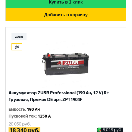
Купить в 1 клик
Добавить в корзину
ZUBR
Аккумулятор ZUBR Professional (190 Ач, 12 V) R+
Грузовая, Прямая D5 арт.ZPT1904F
Емкость
:
190 Ач
Пусковой ток
:
1250 A
20 050
руб.
18 340
руб.
5 013
руб.