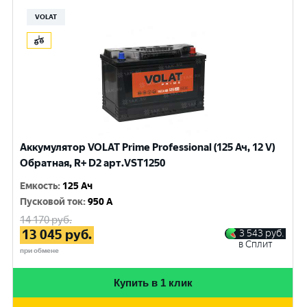
VOLAT
Аккумулятор VOLAT Prime Professional (125 Ач, 12 V)
Обратная, R+ D2 арт.VST1250
Емкость
:
125 Ач
Пусковой ток
:
950 A
14 170
руб.
13 045
руб.
3 543
руб.
в Сплит
при обмене
Купить в 1 клик