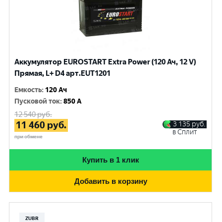
Аккумулятор EUROSTART Extra Power (120 Ач, 12 V)
Прямая, L+ D4 арт.EUT1201
Емкость
:
120 Ач
Пусковой ток
:
850 A
12 540
руб.
11 460
руб.
3 135
руб.
в Сплит
при обмене
Купить в 1 клик
Добавить в корзину
ZUBR