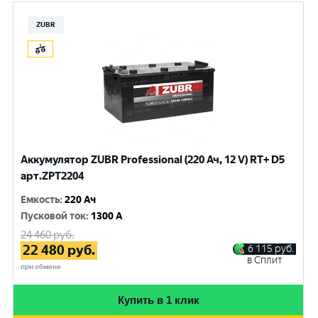
ZUBR
Аккумулятор ZUBR Professional (220 Ач, 12 V) RT+ D5
арт.ZPT2204
Емкость
:
220 Ач
Пусковой ток
:
1300 A
24 460
руб.
22 480
руб.
6 115
руб.
в Сплит
при обмене
Купить в 1 клик