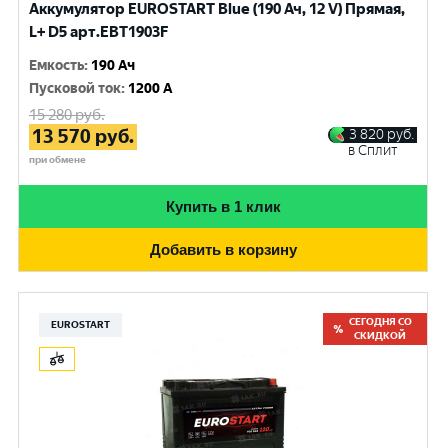
Аккумулятор EUROSTART Blue (190 Ач, 12 V) Прямая,
L+ D5 арт.EBT1903F
Емкость
:
190 Ач
Пусковой ток
:
1200 A
15 280
руб.
13 570
руб.
3 820
руб.
в Сплит
при обмене
Купить в 1 клик
Добавить в корзину
СЕГОДНЯ СО
EUROSTART
СКИДКОЙ