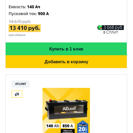
Емкость
:
140 Ач
Пусковой ток
:
900 A
14 670
руб.
13 410
руб.
3 668
руб.
в Сплит
при обмене
Купить в 1 клик
Добавить в корзину
ATLANT