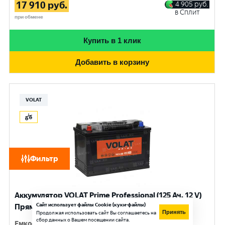
17 910
руб.
4 905
руб.
в Сплит
при обмене
Купить в 1 клик
Добавить в корзину
VOLAT
Фильтр
Аккумулятор VOLAT Prime Professional (125 Ач, 12 V)
Сайт использует файлы Cookie (куки-файлы)
Прямая, L+ D2 арт.VST1251
Принять
Продолжая использовать сайт Вы соглашаетесь на
сбор данных о Вашем посещении сайта.
Емкость
:
125 Ач