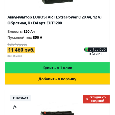
Аккумулятор EUROSTART Extra Power (120 Ач, 12 V)
Обратная, R+ D4 арт.EUT1200
Емкость
:
120 Ач
Пусковой ток
:
850 A
12 540
руб.
11 460
руб.
3 135
руб.
в Сплит
при обмене
Купить в 1 клик
Добавить в корзину
СЕГОДНЯ СО
EUROSTART
СКИДКОЙ