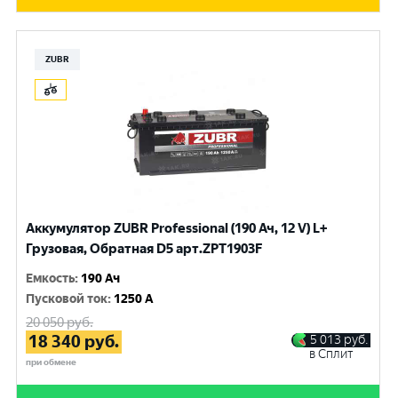
ZUBR
Аккумулятор ZUBR Professional (190 Ач, 12 V) L+
Грузовая, Обратная D5 арт.ZPT1903F
Емкость
:
190 Ач
Пусковой ток
:
1250 A
20 050
руб.
18 340
руб.
5 013
руб.
в Сплит
при обмене