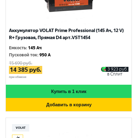
Аккумулятор VOLAT Prime Professional (145 Ач, 12 V)
R+ Грузовая, Прямая D4 арт.VST1454
Емкость
:
145 Ач
Пусковой ток
:
950 A
15 690
руб.
14 385
руб.
3 923
руб.
в Сплит
при обмене
Купить в 1 клик
Добавить в корзину
VOLAT