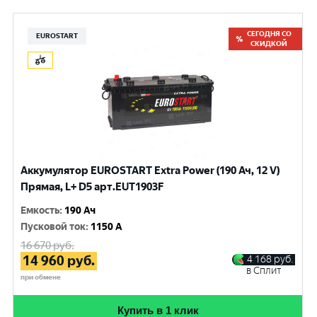
СЕГОДНЯ СО
EUROSTART
СКИДКОЙ
Аккумулятор EUROSTART Extra Power (190 Ач, 12 V)
Прямая, L+ D5 арт.EUT1903F
Емкость
:
190 Ач
Пусковой ток
:
1150 A
16 670
руб.
14 960
руб.
4 168
руб.
в Сплит
при обмене
Купить в 1 клик