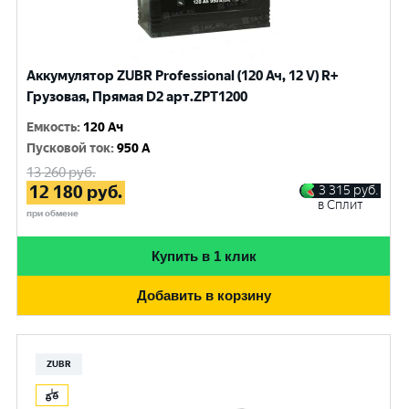
Аккумулятор ZUBR Professional (120 Ач, 12 V) R+
Грузовая, Прямая D2 арт.ZPT1200
Емкость
:
120 Ач
Пусковой ток
:
950 A
13 260
руб.
12 180
руб.
3 315
руб.
в Сплит
при обмене
Купить в 1 клик
Добавить в корзину
ZUBR