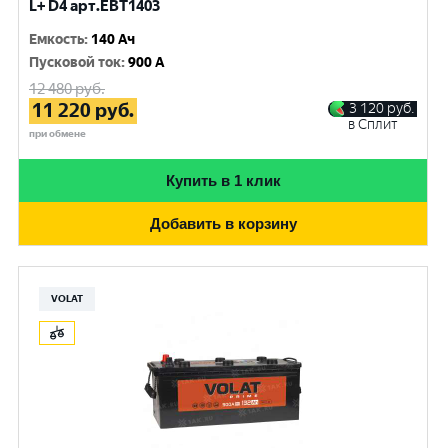
L+ D4 арт.EBT1403
Емкость
:
140 Ач
Пусковой ток
:
900 A
12 480
руб.
11 220
руб.
3 120
руб.
в Сплит
при обмене
Купить в 1 клик
Добавить в корзину
VOLAT