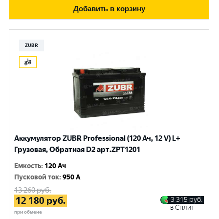
Добавить в корзину
ZUBR
Аккумулятор ZUBR Professional (120 Ач, 12 V) L+
Грузовая, Обратная D2 арт.ZPT1201
Емкость
:
120 Ач
Пусковой ток
:
950 A
13 260
руб.
12 180
руб.
3 315
руб.
в Сплит
при обмене