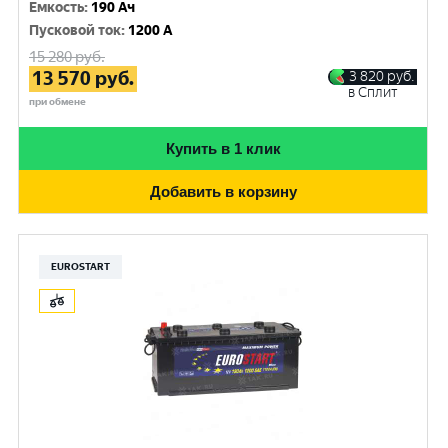
Емкость
:
190 Ач
Пусковой ток
:
1200 A
15 280
руб.
13 570
руб.
3 820
руб.
в Сплит
при обмене
Купить в 1 клик
Добавить в корзину
EUROSTART