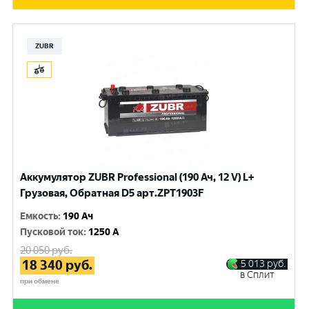
ZUBR
Аккумулятор ZUBR Professional (190 Ач, 12 V) L+
Грузовая, Обратная D5 арт.ZPT1903F
Емкость
:
190 Ач
Пусковой ток
:
1250 A
20 050
руб.
18 340
руб.
5 013
руб.
в Сплит
при обмене