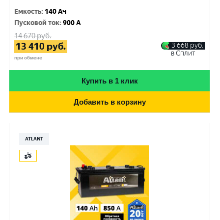
Емкость
:
140 Ач
Пусковой ток
:
900 A
14 670
руб.
13 410
руб.
3 668
руб.
в Сплит
при обмене
Купить в 1 клик
Добавить в корзину
ATLANT