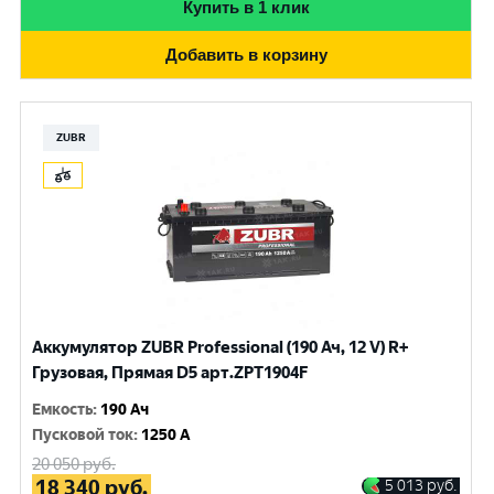
Купить в 1 клик
Добавить в корзину
ZUBR
Аккумулятор ZUBR Professional (190 Ач, 12 V) R+
Грузовая, Прямая D5 арт.ZPT1904F
Емкость
:
190 Ач
Пусковой ток
:
1250 A
20 050
руб.
18 340
руб.
5 013
руб.