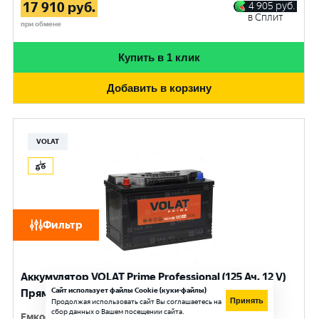
17 910
руб.
4 905
руб.
в Сплит
при обмене
Купить в 1 клик
Добавить в корзину
VOLAT
Фильтр
Аккумулятор VOLAT Prime Professional (125 Ач, 12 V)
Сайт использует файлы Cookie (куки-файлы)
Прямая, L+ D2 арт.VST1251
Принять
Продолжая использовать сайт Вы соглашаетесь на
сбор данных о Вашем посещении сайта.
Емкость
:
125 Ач