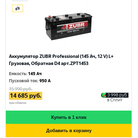
Аккумулятор ZUBR Professional (145 Ач, 12 V) L+
Грузовая, Обратная D4 арт.ZPT1453
Емкость
:
145 Ач
Пусковой ток
:
950 A
15 990
руб.
14 685
руб.
3 998
руб.
в Сплит
при обмене
Купить в 1 клик
Добавить в корзину