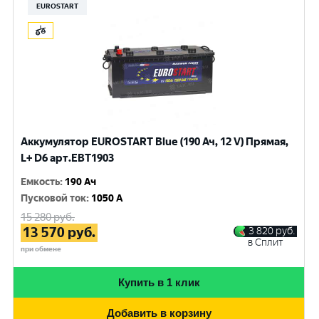
EUROSTART
Аккумулятор EUROSTART Blue (190 Ач, 12 V) Прямая,
L+ D6 арт.EBT1903
Емкость
:
190 Ач
Пусковой ток
:
1050 A
15 280
руб.
13 570
руб.
3 820
руб.
в Сплит
при обмене
Купить в 1 клик
Добавить в корзину