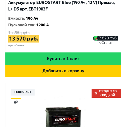
Аккумулятор EUROSTART Blue (190 Ач, 12 V) Прямая,
L+ D5 арт.EBT1903F
Емкость
:
190 Ач
Пусковой ток
:
1200 A
15 280
руб.
13 570
руб.
3 820
руб.
в Сплит
при обмене
Купить в 1 клик
Добавить в корзину
СЕГОДНЯ СО
EUROSTART
СКИДКОЙ