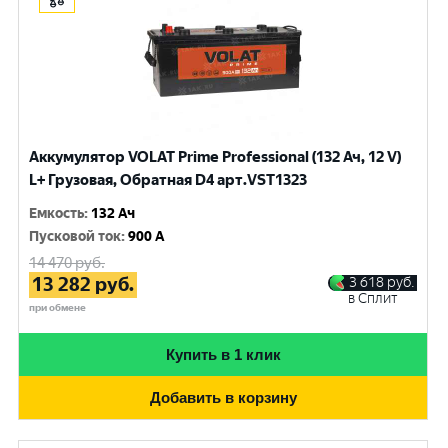
Аккумулятор VOLAT Prime Professional (132 Ач, 12 V)
L+ Грузовая, Обратная D4 арт.VST1323
Емкость
:
132 Ач
Пусковой ток
:
900 A
14 470
руб.
13 282
руб.
3 618
руб.
в Сплит
при обмене
Купить в 1 клик
Добавить в корзину