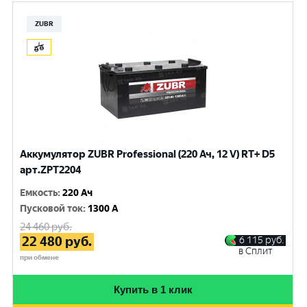
ZUBR
Аккумулятор ZUBR Professional (220 Ач, 12 V) RT+ D5
арт.ZPT2204
Емкость
:
220 Ач
Пусковой ток
:
1300 A
24 460
руб.
22 480
руб.
6 115
руб.
в Сплит
при обмене
Купить в 1 клик