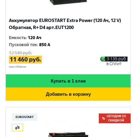
Аккумулятор EUROSTART Extra Power (120 Ач, 12 V)
Обратная, R+ D4 арт.EUT1200
Емкость
:
120 Ач
Пусковой ток
:
850 A
12 540
руб.
11 460
руб.
3 135
руб.
в Сплит
при обмене
Купить в 1 клик
Добавить в корзину
СЕГОДНЯ СО
EUROSTART
СКИДКОЙ