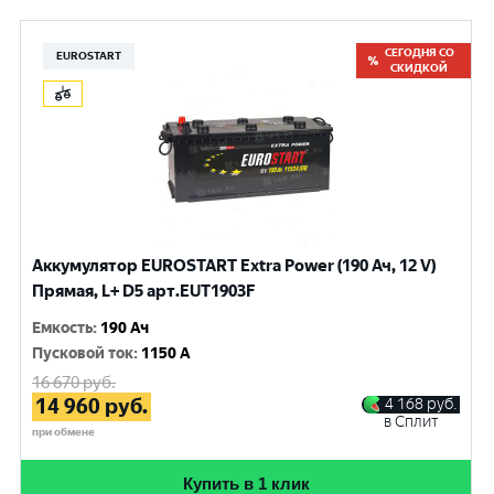
СЕГОДНЯ СО
EUROSTART
СКИДКОЙ
Аккумулятор EUROSTART Extra Power (190 Ач, 12 V)
Прямая, L+ D5 арт.EUT1903F
Емкость
:
190 Ач
Пусковой ток
:
1150 A
16 670
руб.
14 960
руб.
4 168
руб.
в Сплит
при обмене
Купить в 1 клик