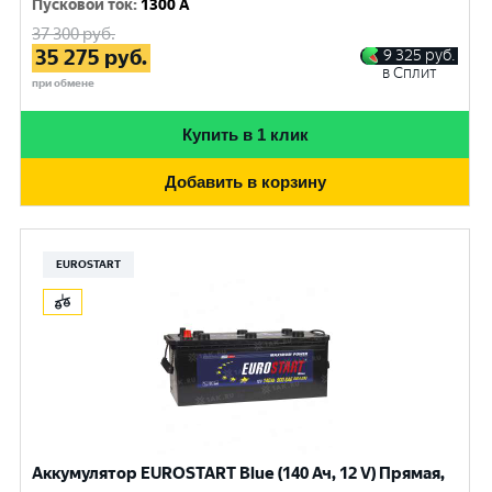
Пусковой ток
:
1300 A
37 300
руб.
35 275
руб.
9 325
руб.
в Сплит
при обмене
Купить в 1 клик
Добавить в корзину
EUROSTART
Аккумулятор EUROSTART Blue (140 Ач, 12 V) Прямая,