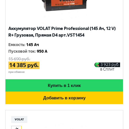
Аккумулятор VOLAT Prime Professional (145 Ач, 12 V)
R+ Грузовая, Прямая D4 арт.VST1454
Емкость
:
145 Ач
Пусковой ток
:
950 A
15 690
руб.
14 385
руб.
3 923
руб.
в Сплит
при обмене
Купить в 1 клик
Добавить в корзину
VOLAT