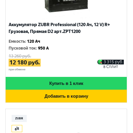
Аккумулятор ZUBR Professional (120 Ач, 12 V) R+
Грузовая, Прямая D2 арт.ZPT1200
Емкость
:
120 Ач
Пусковой ток
:
950 A
13 260
руб.
12 180
руб.
3 315
руб.
в Сплит
при обмене
Купить в 1 клик
Добавить в корзину
ZUBR