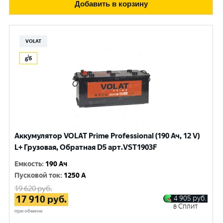
Добавить в корзину
VOLAT
Аккумулятор VOLAT Prime Professional (190 Ач, 12 V)
L+ Грузовая, Обратная D5 арт.VST1903F
Емкость
:
190 Ач
Пусковой ток
:
1250 A
19 620
руб.
17 910
руб.
4 905
руб.
в Сплит
при обмене