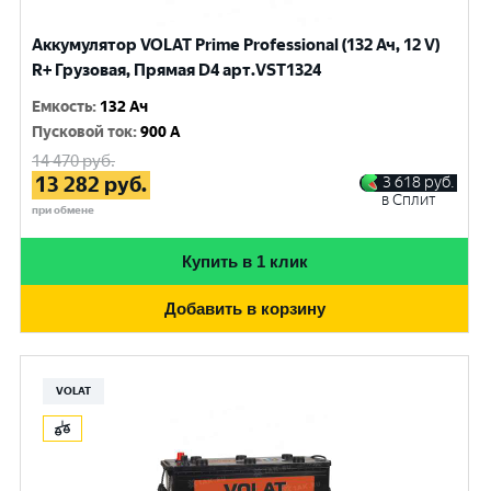
Аккумулятор VOLAT Prime Professional (132 Ач, 12 V)
R+ Грузовая, Прямая D4 арт.VST1324
Емкость
:
132 Ач
Пусковой ток
:
900 A
14 470
руб.
13 282
руб.
3 618
руб.
в Сплит
при обмене
Купить в 1 клик
Добавить в корзину
VOLAT