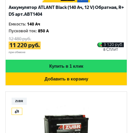
Аккумулятор ATLANT Black (140 Ач, 12 V) Обратная, R+
D5 арт.ABT1404
Емкость
:
140 Ач
Пусковой ток
:
850 A
12 480
руб.
11 220
руб.
3 120
руб.
в Сплит
при обмене
Купить в 1 клик
Добавить в корзину
ZUBR