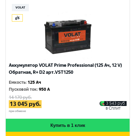
VOLAT
Аккумулятор VOLAT Prime Professional (125 Ач, 12 V)
Обратная, R+ D2 арт.VST1250
Емкость
:
125 Ач
Пусковой ток
:
950 A
14 170
руб.
13 045
руб.
3 543
руб.
в Сплит
при обмене
Купить в 1 клик