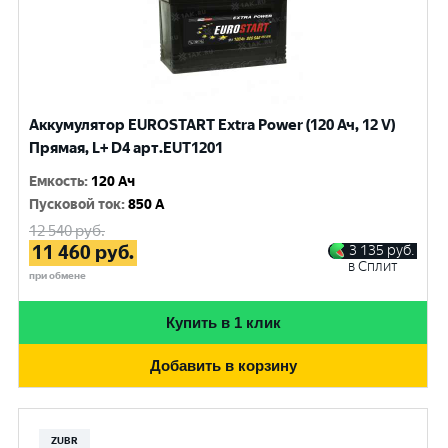
Аккумулятор EUROSTART Extra Power (120 Ач, 12 V)
Прямая, L+ D4 арт.EUT1201
Емкость
:
120 Ач
Пусковой ток
:
850 A
12 540
руб.
11 460
руб.
3 135
руб.
в Сплит
при обмене
Купить в 1 клик
Добавить в корзину
ZUBR