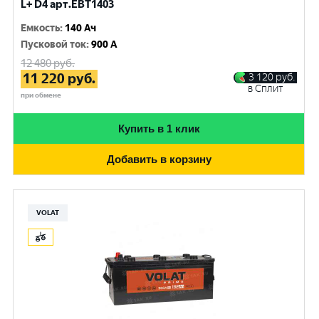
L+ D4 арт.EBT1403
Емкость
:
140 Ач
Пусковой ток
:
900 A
12 480
руб.
11 220
руб.
3 120
руб.
в Сплит
при обмене
Купить в 1 клик
Добавить в корзину
VOLAT