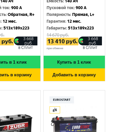
140 Ач
Емкость
:
140 Ач
й ток
:
900 A
Пусковой ток
:
900 A
сть
:
Обратная, R+
Полярность
:
Прямая, L+
я
:
12 мес.
Гарантия
:
12 мес.
ы
:
513x189x223
Габариты
:
513x189x223
б.
14 670
руб.
3 668
3 668
0
руб.
13 410
руб.
руб.
руб.
в Сплит
в Сплит
при обмене
ить в 1 клик
Купить в 1 клик
вить в корзину
Добавить в корзину
EUROSTART