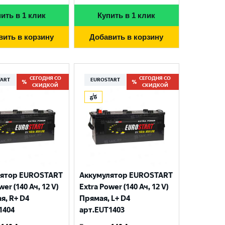
ить в 1 клик
Купить в 1 клик
вить в корзину
Добавить в корзину
СЕГОДНЯ СО
СЕГОДНЯ СО
TART
EUROSTART
СКИДКОЙ
СКИДКОЙ
лятор EUROSTART
Аккумулятор EUROSTART
wer (140 Ач, 12 V)
Extra Power (140 Ач, 12 V)
я, R+ D4
Прямая, L+ D4
1404
арт.EUT1403