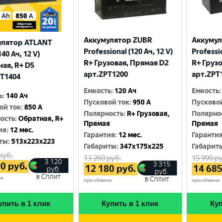
Аккумулятор ZUBR
Аккумул
улятор ATLANT
Professional (120 Ач, 12 V)
Professio
140 Ач, 12 V)
R+ Грузовая, Прямая D2
R+ Груз
ая, R+ D5
арт.ZPT1200
арт.ZPT
T1404
Емкость
:
120 Ач
Емкость
:
ь
:
140 Ач
Пусковой ток
:
950 A
Пусково
ой ток
:
850 A
Полярность
:
R+ Грузовая,
Полярно
ость
:
Обратная, R+
Прямая
Прямая
ия
:
12 мес.
Гарантия
:
12 мес.
Гаранти
ты
:
513x223x223
Габариты
:
347x175x225
Габарит
руб.
13 260
руб.
15 990
ру
3 120
3 315
20
руб.
12 180
руб.
14 68
руб.
руб.
в Сплит
не
в Сплит
при обмене
при обмене
упить в 1 клик
Купить в 1 клик
Куп