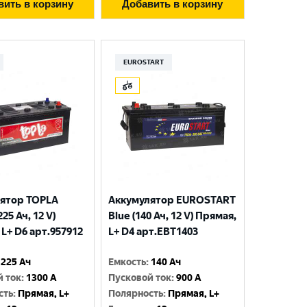
вить в корзину
Добавить в корзину
EUROSTART
ятор TOPLA
Аккумулятор EUROSTART
225 Ач, 12 V)
Blue (140 Ач, 12 V) Прямая,
L+ D6 арт.957912
L+ D4 арт.EBT1403
225 Ач
Емкость
:
140 Ач
й ток
:
1300 A
Пусковой ток
:
900 A
сть
:
Прямая, L+
Полярность
:
Прямая, L+