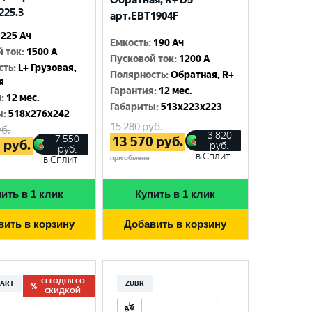
Обратная, R+ D5
225.3
арт.EBT1904F
225 Ач
Емкость
:
190 Ач
й ток
:
1500 A
Пусковой ток
:
1200 A
сть
:
L+ Грузовая,
Полярность
:
Обратная, R+
я
Гарантия
:
12 мес.
я
:
12 мес.
Габариты
:
513x223x223
ы
:
518x276x242
15 280
руб.
б.
3 820
7 550
13 570
руб.
5
руб.
руб.
руб.
в Сплит
при обмене
в Сплит
ить в 1 клик
Купить в 1 клик
вить в корзину
Добавить в корзину
СЕГОДНЯ СО
TART
ZUBR
СКИДКОЙ