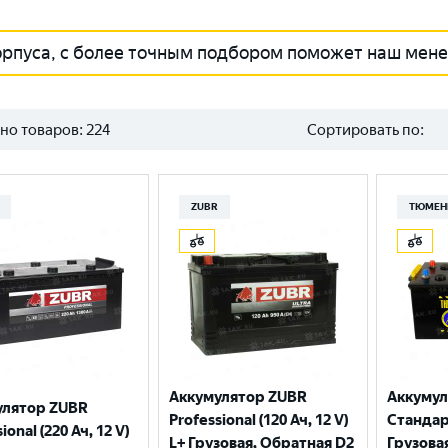
орпуса, с более точным подбором поможет наш мен
но товаров:
224
Сортировать по:
ZUBR
ТЮМЕН
Аккумулятор ZUBR
Аккуму
улятор ZUBR
Professional (120 Ач, 12 V)
Стандарт
ional (220 Ач, 12 V)
L+ Грузовая, Обратная D2
Грузова