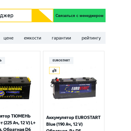
еджер
Связаться с менеджером
цене
емкости
гарантии
рейтингу
Ь
EUROSTART
лятор ТЮМЕНЬ
Аккумулятор EUROSTART
 (225 Ач, 12 V) L+
Blue (190 Ач, 12 V)
я, Обратная D6