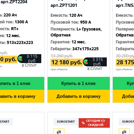
 арт.ZPT2204
арт.ZPT1201
арт.TNS
ь
:
220 Ач
Емкость
:
120 Ач
Емкость
:
ой ток
:
1300 A
Пусковой ток
:
950 A
Пусково
ость
:
RT+
Полярность
:
L+ Грузовая,
Полярно
Обратная
Обратна
ия
:
12 мес.
Гарантия
:
12 мес.
Гаранти
ты
:
513x223x223
Габариты
:
347x175x225
Габарит
руб.
13 260
руб.
30 200
ру
6 115
80
руб.
3 315
руб.
12 180
руб.
28 17
руб.
в Сплит
не
в Сплит
при обмене
при обмене
упить в 1 клик
Купить в 1 клик
Куп
авить в корзину
Добавить в корзину
Доба
СЕГОДНЯ СО
START
EUROSTART
EUROS
СКИДКОЙ