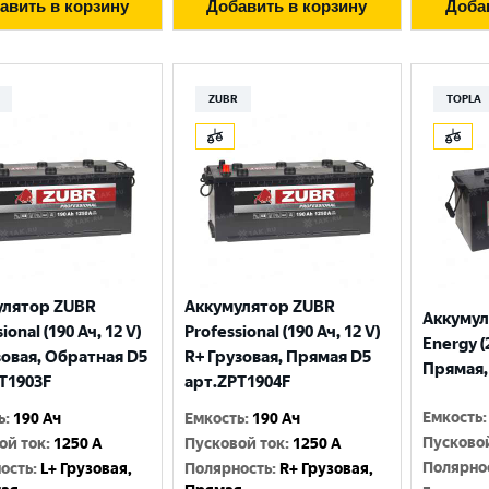
авить в корзину
Добавить в корзину
Доба
ZUBR
TOPLA
улятор ZUBR
Аккумулятор ZUBR
Аккумул
ional (190 Ач, 12 V)
Professional (190 Ач, 12 V)
Energy (
зовая, Обратная D5
R+ Грузовая, Прямая D5
Прямая, 
T1903F
арт.ZPT1904F
Емкость
:
ь
:
190 Ач
Емкость
:
190 Ач
Пусково
ой ток
:
1250 A
Пусковой ток
:
1250 A
Полярно
ость
:
L+ Грузовая,
Полярность
:
R+ Грузовая,