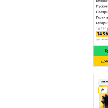
Емкост
SOLITE
Пусков
1450 A
Полярн
TUDOR
1500 A
Гарант
Габари
TUNGSTONE
1550 A
16 670
14 9
URSA
при обме
VAIPER
К
VEKTOR
Доб
VOLTRON
VST
АТАКА
ATLA
ЗАПУСК
ПУЛЬС