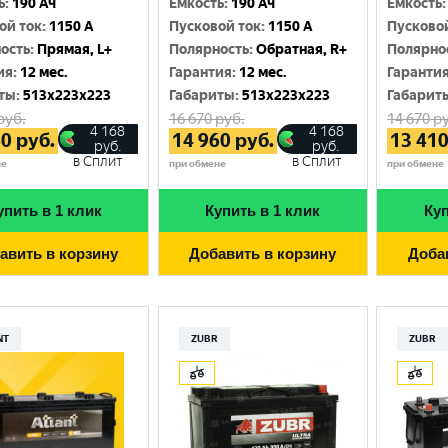
ь
:
190 Ач
Емкость
:
190 Ач
Емкость
:
Москва
ой ток
:
1150 A
Пусковой ток
:
1150 A
Пусково
ость
:
Прямая, L+
Полярность
:
Обратная, R+
Полярно
ия
:
12 мес.
Гарантия
:
12 мес.
Гаранти
ты
:
513x223x223
Габариты
:
513x223x223
Габарит
руб.
16 670
руб.
14 670
ру
4 168
4 168
60
руб.
14 960
руб.
13 41
руб.
руб.
в Сплит
в Сплит
не
при обмене
при обмене
упить в 1 клик
Купить в 1 клик
Куп
авить в корзину
Добавить в корзину
Доба
NT
ZUBR
ZUBR