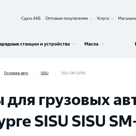
Сдать АКБ
Оптовым покупателям
Услуги
Магазин
арядные станции и устройства
Масла
По марке авто
SISU
SISU SM-SERIE
 для грузовых ав
рге SISU SISU SM