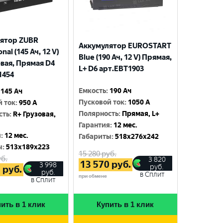
ятор ZUBR
Аккумулятор EUROSTART
nal (145 Ач, 12 V)
Blue (190 Ач, 12 V) Прямая,
овая, Прямая D4
L+ D6 арт.EBT1903
1454
Емкость
:
190 Ач
145 Ач
Пусковой ток
:
1050 A
й ток
:
950 A
Полярность
:
Прямая, L+
сть
:
R+ Грузовая,
Гарантия
:
12 мес.
я
:
12 мес.
Габариты
:
518x276x242
ы
:
513x189x223
15 280
руб.
б.
3 820
13 570
руб.
3 998
руб.
5
руб.
руб.
в Сплит
при обмене
в Сплит
ить в 1 клик
Купить в 1 клик