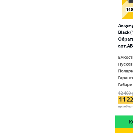
ТЮМЕНЬ
Аккум
Black (
Обратн
арт.AB
Емкост
Пусков
Полярн
Гарант
Габари
12 480
11 2
при обме
К