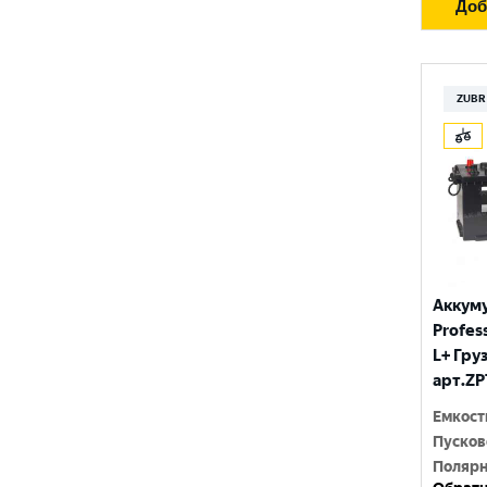
Доб
ZUBR
Аккум
Profess
L+ Гру
арт.ZP
Емкост
Пусков
Полярн