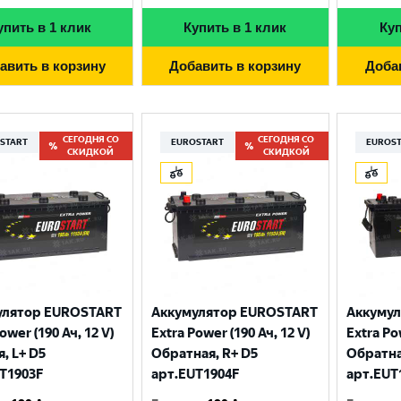
упить в 1 клик
Купить в 1 клик
Куп
авить в корзину
Добавить в корзину
Доба
СЕГОДНЯ СО
СЕГОДНЯ СО
START
EUROSTART
EUROS
СКИДКОЙ
СКИДКОЙ
Выберите ваш город
улятор EUROSTART
Аккумулятор EUROSTART
Аккуму
ower (190 Ач, 12 V)
Extra Power (190 Ач, 12 V)
Extra Po
Великий Новгород
Санкт-Петербург
, L+ D5
Обратная, R+ D5
Обратна
T1903F
арт.EUT1904F
арт.EUT
Гатчина
Смоленск