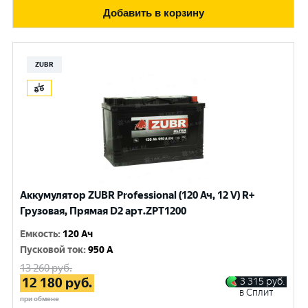
Добавить в корзину
ZUBR
Аккумулятор ZUBR Professional (120 Ач, 12 V) R+
Грузовая, Прямая D2 арт.ZPT1200
Емкость
:
120 Ач
Пусковой ток
:
950 A
13 260
руб.
12 180
руб.
3 315
руб.
в Сплит
при обмене