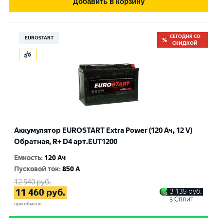
Добавить в корзину
СЕГОДНЯ СО
EUROSTART
СКИДКОЙ
Аккумулятор EUROSTART Extra Power (120 Ач, 12 V)
Обратная, R+ D4 арт.EUT1200
Емкость
:
120 Ач
Пусковой ток
:
850 A
12 540
руб.
11 460
руб.
3 135
руб.
в Сплит
при обмене