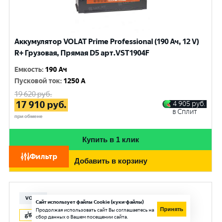
Аккумулятор VOLAT Prime Professional (190 Ач, 12 V)
R+ Грузовая, Прямая D5 арт.VST1904F
Емкость
:
190 Ач
Пусковой ток
:
1250 A
19 620
руб.
17 910
руб.
4 905
руб.
в Сплит
при обмене
Купить в 1 клик
Фильтр
Добавить в корзину
VOLAT
Сайт использует файлы Cookie (куки-файлы)
Принять
Продолжая использовать сайт Вы соглашаетесь на
сбор данных о Вашем посещении сайта.