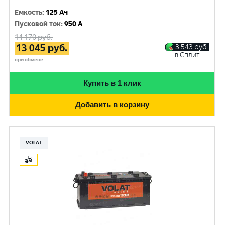
Емкость
:
125 Ач
Пусковой ток
:
950 A
14 170
руб.
13 045
руб.
3 543
руб.
в Сплит
при обмене
Купить в 1 клик
Добавить в корзину
VOLAT