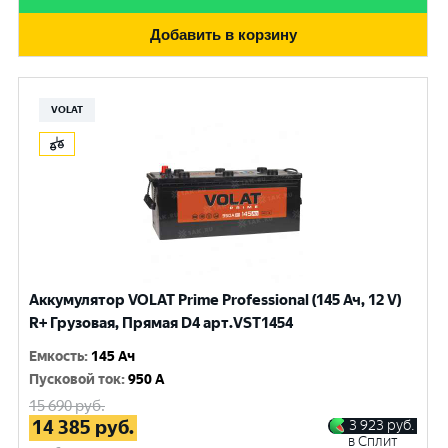
Добавить в корзину
VOLAT
Аккумулятор VOLAT Prime Professional (145 Ач, 12 V)
R+ Грузовая, Прямая D4 арт.VST1454
Емкость
:
145 Ач
Пусковой ток
:
950 A
15 690
руб.
14 385
руб.
3 923
руб.
в Сплит