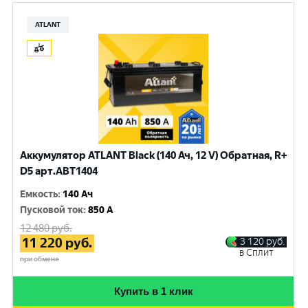
ATLANT
Аккумулятор ATLANT Black (140 Ач, 12 V) Обратная, R+
D5 арт.ABT1404
Емкость
:
140 Ач
Пусковой ток
:
850 A
12 480
руб.
11 220
руб.
3 120
руб.
в Сплит
при обмене
Купить в 1 клик