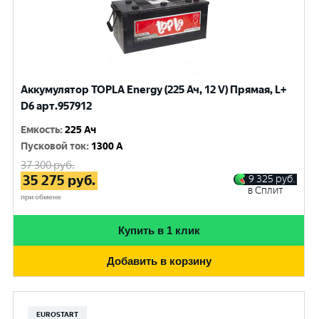
Аккумулятор TOPLA Energy (225 Ач, 12 V) Прямая, L+
D6 арт.957912
Емкость
:
225 Ач
Пусковой ток
:
1300 A
37 300
руб.
35 275
руб.
9 325
руб.
в Сплит
при обмене
Купить в 1 клик
Добавить в корзину
EUROSTART