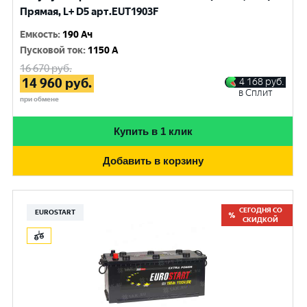
Прямая, L+ D5 арт.EUT1903F
Емкость
:
190 Ач
Пусковой ток
:
1150 A
16 670
руб.
14 960
руб.
4 168
руб.
в Сплит
при обмене
Купить в 1 клик
Добавить в корзину
СЕГОДНЯ СО
EUROSTART
СКИДКОЙ