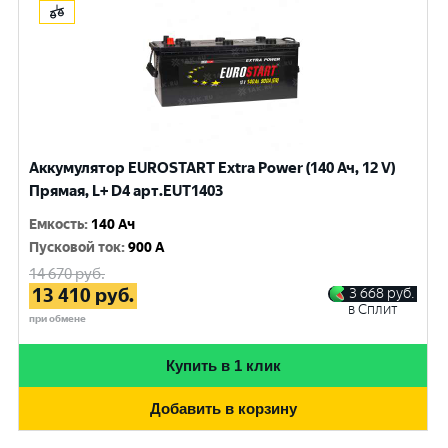
Аккумулятор EUROSTART Extra Power (140 Ач, 12 V)
Прямая, L+ D4 арт.EUT1403
Емкость
:
140 Ач
Пусковой ток
:
900 A
14 670
руб.
13 410
руб.
3 668
руб.
в Сплит
при обмене
Купить в 1 клик
Добавить в корзину