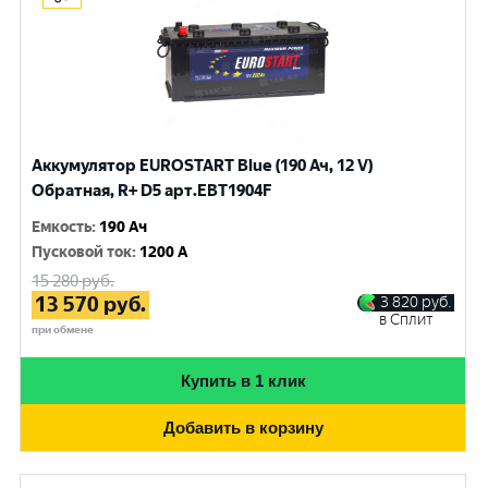
Аккумулятор EUROSTART Blue (190 Ач, 12 V)
Обратная, R+ D5 арт.EBT1904F
Емкость
:
190 Ач
Пусковой ток
:
1200 A
15 280
руб.
13 570
руб.
3 820
руб.
в Сплит
при обмене
Купить в 1 клик
Добавить в корзину