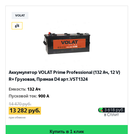
VOLAT
Аккумулятор VOLAT Prime Professional (132 Ач, 12 V)
R+ Грузовая, Прямая D4 арт.VST1324
Емкость
:
132 Ач
Пусковой ток
:
900 A
14 470
руб.
13 282
руб.
3 618
руб.
в Сплит
при обмене
Купить в 1 клик