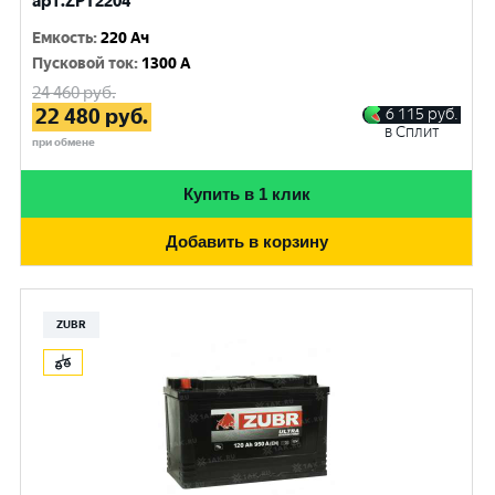
арт.ZPT2204
Емкость
:
220 Ач
Пусковой ток
:
1300 A
24 460
руб.
22 480
руб.
6 115
руб.
в Сплит
при обмене
Купить в 1 клик
Добавить в корзину
ZUBR