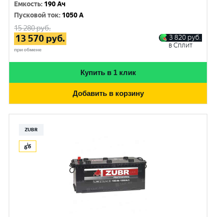
Емкость
:
190 Ач
Пусковой ток
:
1050 A
15 280
руб.
13 570
руб.
3 820
руб.
в Сплит
при обмене
Купить в 1 клик
Добавить в корзину
ZUBR