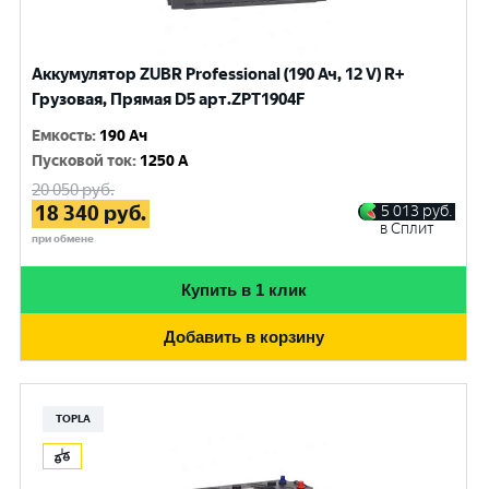
Аккумулятор ZUBR Professional (190 Ач, 12 V) R+
Грузовая, Прямая D5 арт.ZPT1904F
Емкость
:
190 Ач
Пусковой ток
:
1250 A
20 050
руб.
18 340
руб.
5 013
руб.
в Сплит
при обмене
Купить в 1 клик
Добавить в корзину
TOPLA