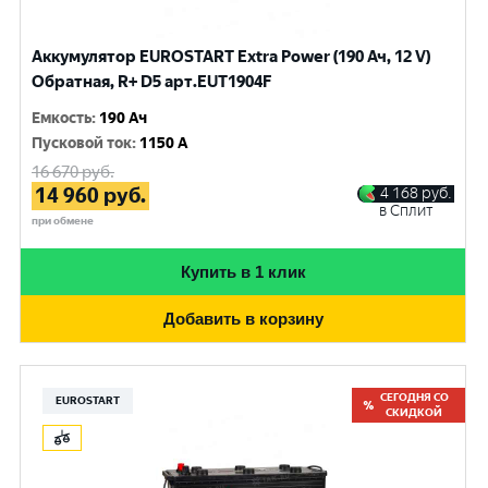
Аккумулятор EUROSTART Extra Power (190 Ач, 12 V)
Обратная, R+ D5 арт.EUT1904F
Емкость
:
190 Ач
Пусковой ток
:
1150 A
16 670
руб.
14 960
руб.
4 168
руб.
в Сплит
при обмене
Купить в 1 клик
Добавить в корзину
СЕГОДНЯ СО
EUROSTART
СКИДКОЙ