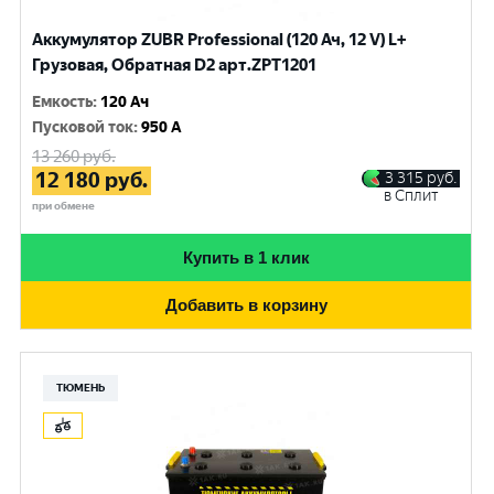
Аккумулятор ZUBR Professional (120 Ач, 12 V) L+
Грузовая, Обратная D2 арт.ZPT1201
Емкость
:
120 Ач
Пусковой ток
:
950 A
13 260
руб.
12 180
руб.
3 315
руб.
в Сплит
при обмене
Купить в 1 клик
Добавить в корзину
ТЮМЕНЬ