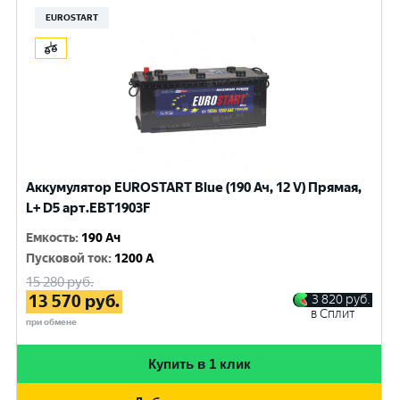
EUROSTART
Аккумулятор EUROSTART Blue (190 Ач, 12 V) Прямая,
L+ D5 арт.EBT1903F
Емкость
:
190 Ач
Пусковой ток
:
1200 A
15 280
руб.
13 570
руб.
3 820
руб.
в Сплит
при обмене
Купить в 1 клик