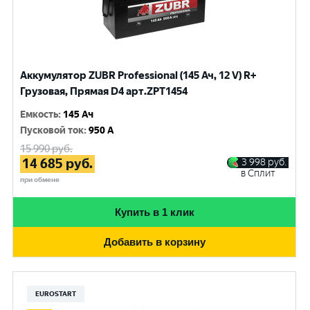
Аккумулятор ZUBR Professional (145 Ач, 12 V) R+
Грузовая, Прямая D4 арт.ZPT1454
Емкость
:
145 Ач
Пусковой ток
:
950 A
15 990
руб.
14 685
руб.
3 998
руб.
в Сплит
при обмене
Купить в 1 клик
Добавить в корзину
EUROSTART