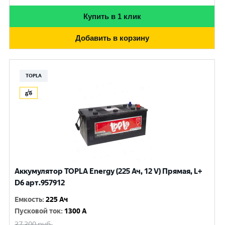
Купить в 1 клик
Добавить в корзину
TOPLA
Аккумулятор TOPLA Energy (225 Ач, 12 V) Прямая, L+
D6 арт.957912
Емкость
:
225 Ач
Пусковой ток
:
1300 A
37 300
руб.