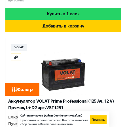
при обмене
Купить в 1 клик
Добавить в корзину
VOLAT
Фильтр
Аккумулятор VOLAT Prime Professional (125 Ач, 12 V)
Прямая, L+ D2 арт.VST1251
Сайт использует файлы Cookie (куки-файлы)
Емкость
:
125 Ач
Принять
Продолжая использовать сайт Вы соглашаетесь на
Пусковой ток
:
950 A
сбор данных о Вашем посещении сайта.