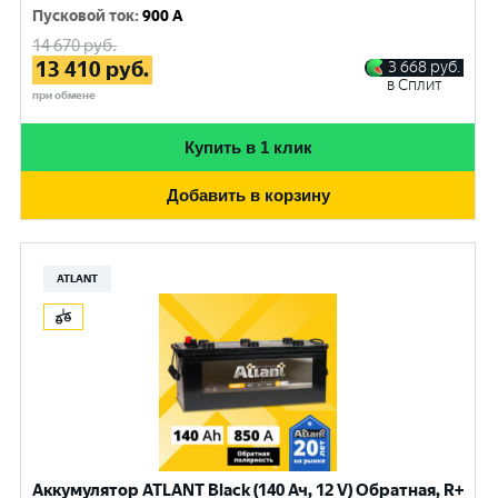
Пусковой ток
:
900 A
14 670
руб.
13 410
руб.
3 668
руб.
в Сплит
при обмене
Купить в 1 клик
Добавить в корзину
ATLANT
Аккумулятор ATLANT Black (140 Ач, 12 V) Обратная, R+