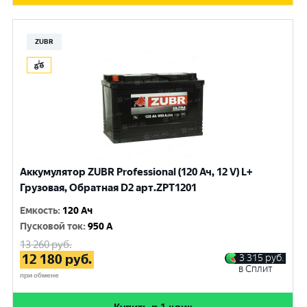
ZUBR
Аккумулятор ZUBR Professional (120 Ач, 12 V) L+
Грузовая, Обратная D2 арт.ZPT1201
Емкость
:
120 Ач
Пусковой ток
:
950 A
13 260
руб.
12 180
руб.
3 315
руб.
в Сплит
при обмене