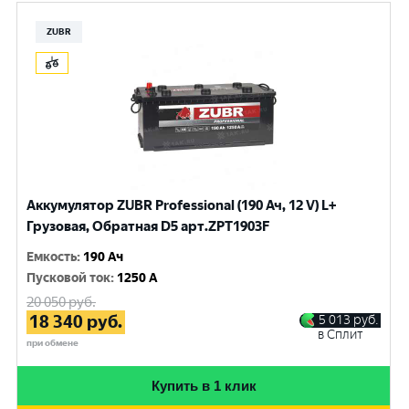
ZUBR
Аккумулятор ZUBR Professional (190 Ач, 12 V) L+
Грузовая, Обратная D5 арт.ZPT1903F
Емкость
:
190 Ач
Пусковой ток
:
1250 A
20 050
руб.
18 340
руб.
5 013
руб.
в Сплит
при обмене
Купить в 1 клик