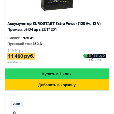
Аккумулятор EUROSTART Extra Power (120 Ач, 12 V)
Прямая, L+ D4 арт.EUT1201
Емкость
:
120 Ач
Пусковой ток
:
850 A
12 540
руб.
11 460
руб.
3 135
руб.
в Сплит
при обмене
Купить в 1 клик
Добавить в корзину
ZUBR