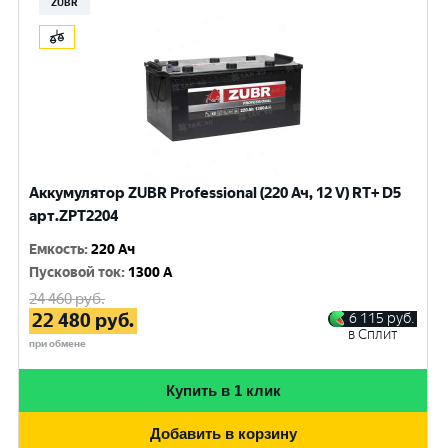
ZUBR
Аккумулятор ZUBR Professional (220 Ач, 12 V) RT+ D5
арт.ZPT2204
Емкость
:
220 Ач
Пусковой ток
:
1300 A
24 460
руб.
22 480
руб.
6 115
руб.
в Сплит
при обмене
Купить в 1 клик
Добавить в корзину