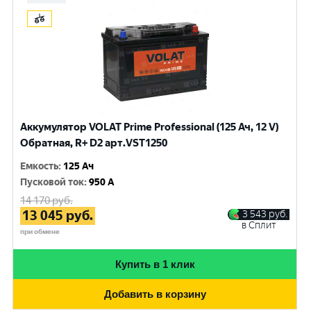
Аккумулятор VOLAT Prime Professional (125 Ач, 12 V)
Обратная, R+ D2 арт.VST1250
Емкость
:
125 Ач
Пусковой ток
:
950 A
14 170
руб.
13 045
руб.
3 543
руб.
в Сплит
при обмене
Купить в 1 клик
Добавить в корзину