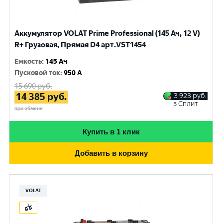
Аккумулятор VOLAT Prime Professional (145 Ач, 12 V)
R+ Грузовая, Прямая D4 арт.VST1454
Емкость
:
145 Ач
Пусковой ток
:
950 A
15 690
руб.
14 385
руб.
3 923
руб.
в Сплит
при обмене
Купить в 1 клик
Добавить в корзину
VOLAT