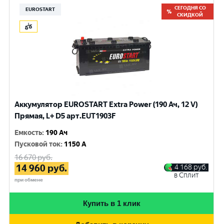
СЕГОДНЯ СО
EUROSTART
СКИДКОЙ
Аккумулятор EUROSTART Extra Power (190 Ач, 12 V)
Прямая, L+ D5 арт.EUT1903F
Емкость
:
190 Ач
Пусковой ток
:
1150 A
16 670
руб.
14 960
руб.
4 168
руб.
в Сплит
при обмене
Купить в 1 клик