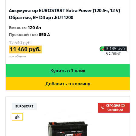
Аккумулятор EUROSTART Extra Power (120 Ач, 12 V)
Обратная, R+ D4 арт.EUT1200
Емкость
:
120 Ач
Пусковой ток
:
850 A
12 540
руб.
11 460
руб.
3 135
руб.
в Сплит
при обмене
Купить в 1 клик
Добавить в корзину
СЕГОДНЯ СО
EUROSTART
СКИДКОЙ