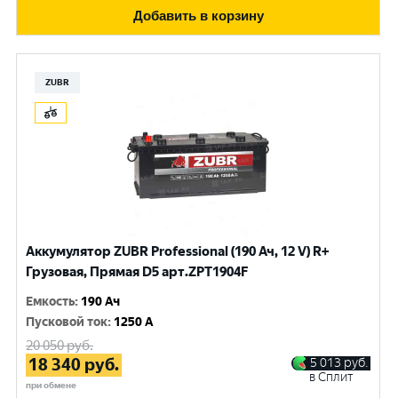
Добавить в корзину
ZUBR
Аккумулятор ZUBR Professional (190 Ач, 12 V) R+
Грузовая, Прямая D5 арт.ZPT1904F
Емкость
:
190 Ач
Пусковой ток
:
1250 A
20 050
руб.
18 340
руб.
5 013
руб.
в Сплит
при обмене