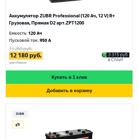
Аккумулятор ZUBR Professional (120 Ач, 12 V) R+
Грузовая, Прямая D2 арт.ZPT1200
Емкость
:
120 Ач
Пусковой ток
:
950 A
13 260
руб.
12 180
руб.
3 315
руб.
в Сплит
при обмене
Купить в 1 клик
Добавить в корзину
ZUBR