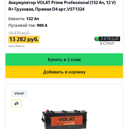
Аккумулятор VOLAT Prime Professional (132 Ач, 12 V)
R+ Грузовая, Прямая D4 арт.VST1324
Емкость
:
132 Ач
Пусковой ток
:
900 A
14 470
руб.
13 282
руб.
3 618
руб.
в Сплит
при обмене
Купить в 1 клик
Добавить в корзину
VOLAT