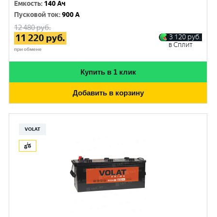
Емкость
:
140 Ач
Пусковой ток
:
900 A
12 480
руб.
11 220
руб.
3 120
руб.
в Сплит
при обмене
Купить в 1 клик
Добавить в корзину
VOLAT