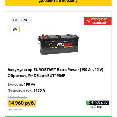
Добавить в корзину
СЕГОДНЯ СО
EUROSTART
СКИДКОЙ
Аккумулятор EUROSTART Extra Power (190 Ач, 12 V)
Обратная, R+ D5 арт.EUT1904F
Емкость
:
190 Ач
Пусковой ток
:
1150 A
16 670
руб.
14 960
руб.
4 168
руб.
в Сплит
при обмене