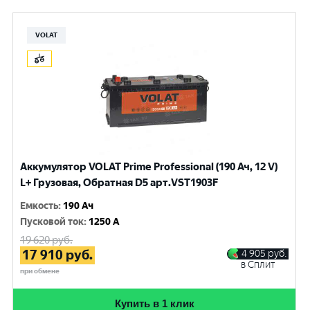
VOLAT
Аккумулятор VOLAT Prime Professional (190 Ач, 12 V)
L+ Грузовая, Обратная D5 арт.VST1903F
Емкость
:
190 Ач
Пусковой ток
:
1250 A
19 620
руб.
17 910
руб.
4 905
руб.
в Сплит
при обмене
Купить в 1 клик