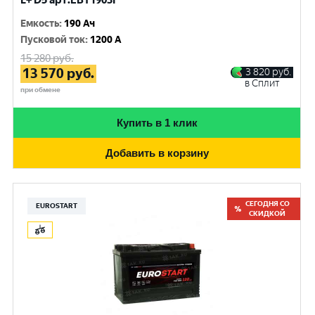
L+ D5 арт.EBT1903F
Емкость
:
190 Ач
Пусковой ток
:
1200 A
15 280
руб.
13 570
руб.
3 820
руб.
в Сплит
при обмене
Купить в 1 клик
Добавить в корзину
СЕГОДНЯ СО
EUROSTART
СКИДКОЙ