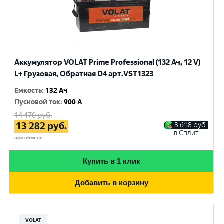
Аккумулятор VOLAT Prime Professional (132 Ач, 12 V)
L+ Грузовая, Обратная D4 арт.VST1323
Емкость
:
132 Ач
Пусковой ток
:
900 A
14 470
руб.
13 282
руб.
3 618
руб.
в Сплит
при обмене
Купить в 1 клик
Добавить в корзину
VOLAT