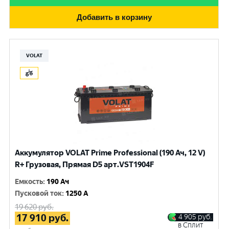
Добавить в корзину
VOLAT
Аккумулятор VOLAT Prime Professional (190 Ач, 12 V)
R+ Грузовая, Прямая D5 арт.VST1904F
Емкость
:
190 Ач
Пусковой ток
:
1250 A
19 620
руб.
17 910
руб.
4 905
руб.
в Сплит