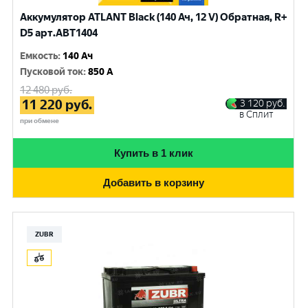
Аккумулятор ATLANT Black (140 Ач, 12 V) Обратная, R+
D5 арт.ABT1404
Емкость
:
140 Ач
Пусковой ток
:
850 A
12 480
руб.
11 220
руб.
3 120
руб.
в Сплит
при обмене
Купить в 1 клик
Добавить в корзину
ZUBR