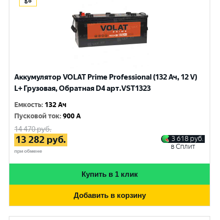
Аккумулятор VOLAT Prime Professional (132 Ач, 12 V)
L+ Грузовая, Обратная D4 арт.VST1323
Емкость
:
132 Ач
Пусковой ток
:
900 A
14 470
руб.
13 282
руб.
3 618
руб.
в Сплит
при обмене
Купить в 1 клик
Добавить в корзину