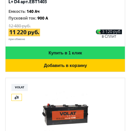
L+ D4 арт.EBT1403
Емкость
:
140 Ач
Пусковой ток
:
900 A
12 480
руб.
11 220
руб.
3 120
руб.
в Сплит
при обмене
Купить в 1 клик
Добавить в корзину
VOLAT