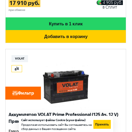
17 910
руб.
4 905
руб.
в Сплит
при обмене
Купить в 1 клик
Добавить в корзину
VOLAT
Фильтр
Аккумулятор VOLAT Prime Professional (125 Ач, 12 V)
Сайт использует файлы Cookie (куки-файлы)
Прямая, L+ D2 арт.VST1251
Принять
Продолжая использовать сайт Вы соглашаетесь на
сбор данных о Вашем посещении сайта.
Емкость
:
125 Ач