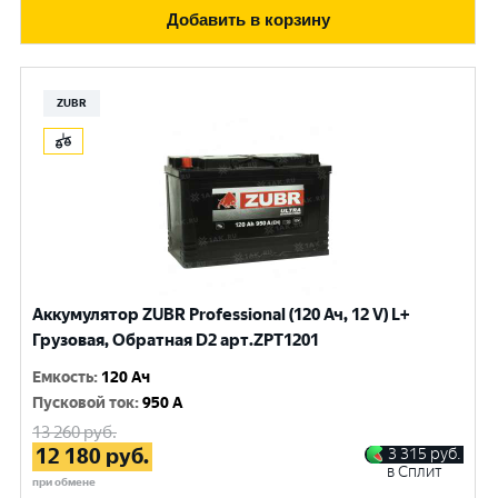
Добавить в корзину
ZUBR
Аккумулятор ZUBR Professional (120 Ач, 12 V) L+
Грузовая, Обратная D2 арт.ZPT1201
Емкость
:
120 Ач
Пусковой ток
:
950 A
13 260
руб.
12 180
руб.
3 315
руб.
в Сплит
при обмене