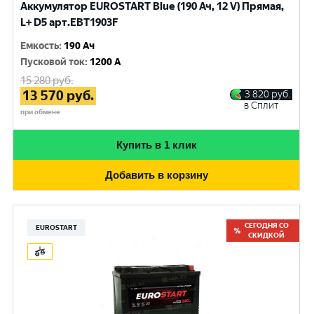
Аккумулятор EUROSTART Blue (190 Ач, 12 V) Прямая,
L+ D5 арт.EBT1903F
Емкость
:
190 Ач
Пусковой ток
:
1200 A
15 280
руб.
13 570
руб.
3 820
руб.
в Сплит
при обмене
Купить в 1 клик
Добавить в корзину
СЕГОДНЯ СО
EUROSTART
СКИДКОЙ