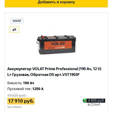
Добавить в корзину
VOLAT
Аккумулятор VOLAT Prime Professional (190 Ач, 12 V)
L+ Грузовая, Обратная D5 арт.VST1903F
Емкость
:
190 Ач
Пусковой ток
:
1250 A
19 620
руб.
17 910
руб.
4 905
руб.
в Сплит
при обмене