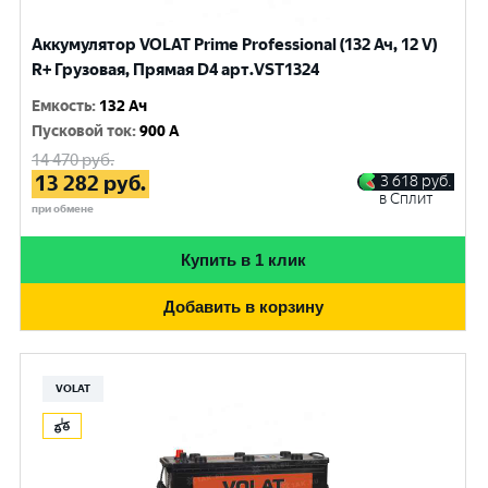
Аккумулятор VOLAT Prime Professional (132 Ач, 12 V)
R+ Грузовая, Прямая D4 арт.VST1324
Емкость
:
132 Ач
Пусковой ток
:
900 A
14 470
руб.
13 282
руб.
3 618
руб.
в Сплит
при обмене
Купить в 1 клик
Добавить в корзину
VOLAT