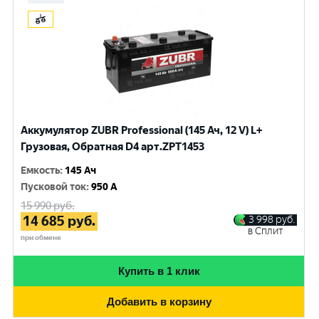
Аккумулятор ZUBR Professional (145 Ач, 12 V) L+
Грузовая, Обратная D4 арт.ZPT1453
Емкость
:
145 Ач
Пусковой ток
:
950 A
15 990
руб.
14 685
руб.
3 998
руб.
в Сплит
при обмене
Купить в 1 клик
Добавить в корзину