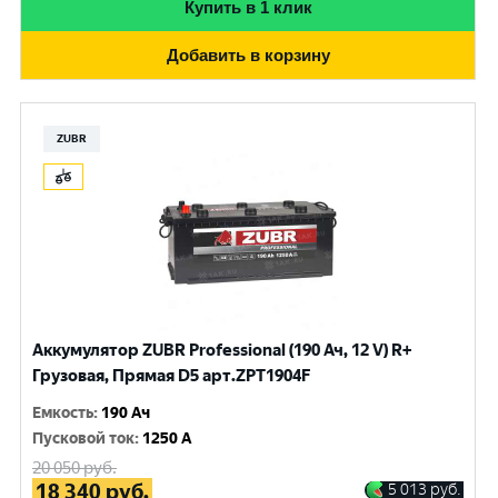
Купить в 1 клик
Добавить в корзину
ZUBR
Аккумулятор ZUBR Professional (190 Ач, 12 V) R+
Грузовая, Прямая D5 арт.ZPT1904F
Емкость
:
190 Ач
Пусковой ток
:
1250 A
20 050
руб.
18 340
руб.
5 013
руб.