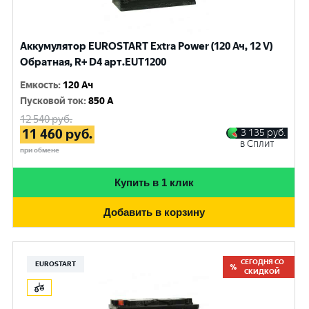
Аккумулятор EUROSTART Extra Power (120 Ач, 12 V)
Обратная, R+ D4 арт.EUT1200
Емкость
:
120 Ач
Пусковой ток
:
850 A
12 540
руб.
11 460
руб.
3 135
руб.
в Сплит
при обмене
Купить в 1 клик
Добавить в корзину
СЕГОДНЯ СО
EUROSTART
СКИДКОЙ