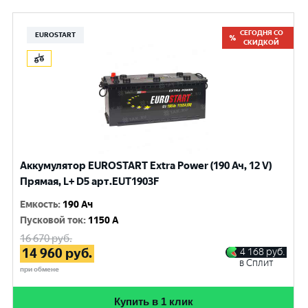
СЕГОДНЯ СО
EUROSTART
СКИДКОЙ
Аккумулятор EUROSTART Extra Power (190 Ач, 12 V)
Прямая, L+ D5 арт.EUT1903F
Емкость
:
190 Ач
Пусковой ток
:
1150 A
16 670
руб.
14 960
руб.
4 168
руб.
в Сплит
при обмене
Купить в 1 клик