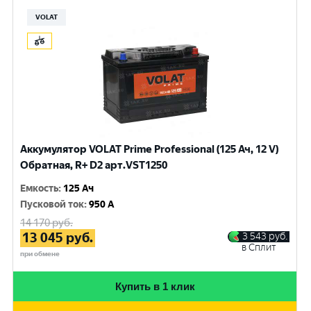
VOLAT
Аккумулятор VOLAT Prime Professional (125 Ач, 12 V)
Обратная, R+ D2 арт.VST1250
Емкость
:
125 Ач
Пусковой ток
:
950 A
14 170
руб.
13 045
руб.
3 543
руб.
в Сплит
при обмене
Купить в 1 клик