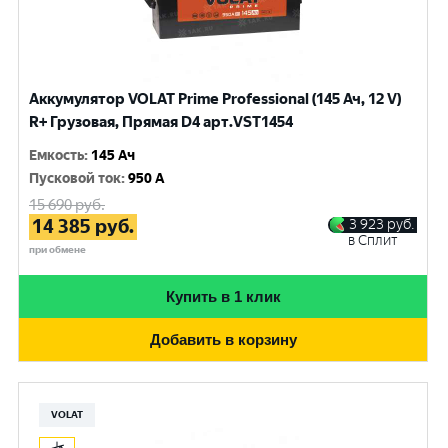
Аккумулятор VOLAT Prime Professional (145 Ач, 12 V)
R+ Грузовая, Прямая D4 арт.VST1454
Емкость
:
145 Ач
Пусковой ток
:
950 A
15 690
руб.
14 385
руб.
3 923
руб.
в Сплит
при обмене
Купить в 1 клик
Добавить в корзину
VOLAT