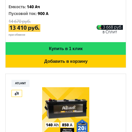
Емкость
:
140 Ач
Пусковой ток
:
900 A
14 670
руб.
13 410
руб.
3 668
руб.
в Сплит
при обмене
Купить в 1 клик
Добавить в корзину
ATLANT