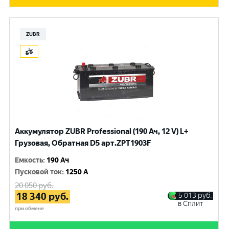
ZUBR
Аккумулятор ZUBR Professional (190 Ач, 12 V) L+
Грузовая, Обратная D5 арт.ZPT1903F
Емкость
:
190 Ач
Пусковой ток
:
1250 A
20 050
руб.
18 340
руб.
5 013
руб.
в Сплит
при обмене