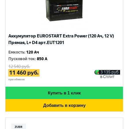
Аккумулятор EUROSTART Extra Power (120 Ач, 12 V)
Прямая, L+ D4 арт.EUT1201
Емкость
:
120 Ач
Пусковой ток
:
850 A
12 540
руб.
11 460
руб.
3 135
руб.
в Сплит
при обмене
Купить в 1 клик
Добавить в корзину
ZUBR