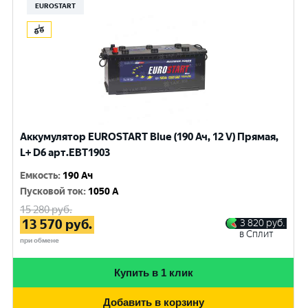
EUROSTART
Аккумулятор EUROSTART Blue (190 Ач, 12 V) Прямая,
L+ D6 арт.EBT1903
Емкость
:
190 Ач
Пусковой ток
:
1050 A
15 280
руб.
13 570
руб.
3 820
руб.
в Сплит
при обмене
Купить в 1 клик
Добавить в корзину