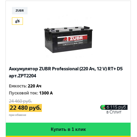
ZUBR
Аккумулятор ZUBR Professional (220 Ач, 12 V) RT+ D5
арт.ZPT2204
Емкость
:
220 Ач
Пусковой ток
:
1300 A
24 460
руб.
22 480
руб.
6 115
руб.
в Сплит
при обмене
Купить в 1 клик