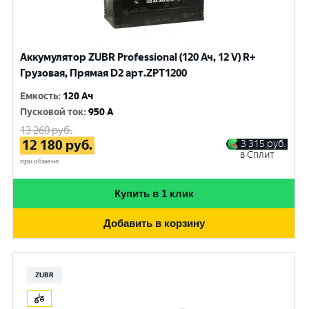
Аккумулятор ZUBR Professional (120 Ач, 12 V) R+
Грузовая, Прямая D2 арт.ZPT1200
Емкость
:
120 Ач
Пусковой ток
:
950 A
13 260
руб.
12 180
руб.
3 315
руб.
в Сплит
при обмене
Купить в 1 клик
Добавить в корзину
ZUBR