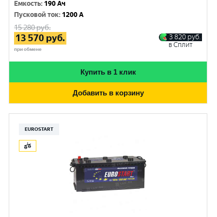
Емкость
:
190 Ач
Пусковой ток
:
1200 A
15 280
руб.
13 570
руб.
3 820
руб.
в Сплит
при обмене
Купить в 1 клик
Добавить в корзину
EUROSTART