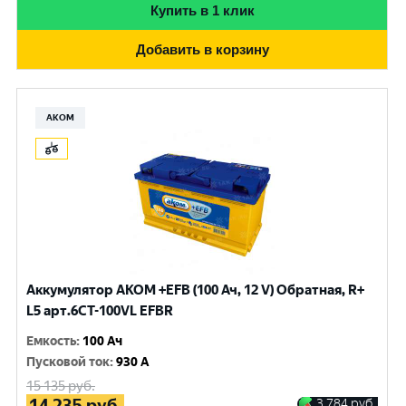
Купить в 1 клик
Добавить в корзину
АКОМ
Аккумулятор AKOM +EFB (100 Ач, 12 V) Обратная, R+
L5 арт.6СТ-100VL EFBR
Емкость
:
100 Ач
Пусковой ток
:
930 A
15 135
руб.
14 235
руб.
3 784
руб.