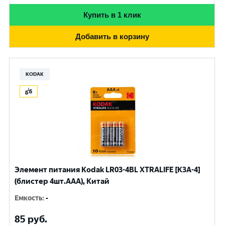
Купить в 1 клик
Добавить в корзину
KODAK
Элемент питания Kodak LR03-4BL XTRALIFE [K3A-4]
(блистер 4шт.AАА), Китай
Емкость
:
-
85
руб.