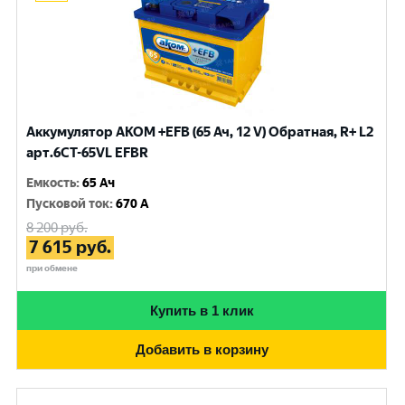
Аккумулятор AKOM +EFB (65 Ач, 12 V) Обратная, R+ L2
арт.6CT-65VL EFBR
Емкость
:
65 Ач
Пусковой ток
:
670 A
8 200
руб.
7 615
руб.
при обмене
Купить в 1 клик
Добавить в корзину