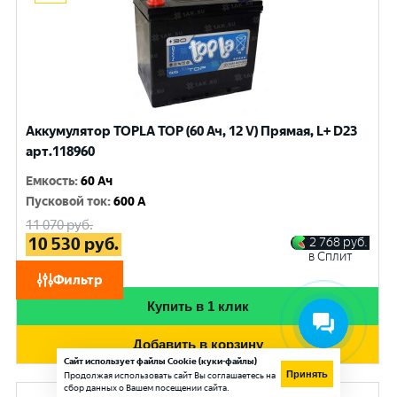
Аккумулятор TOPLA TOP (60 Ач, 12 V) Прямая, L+ D23
арт.118960
Емкость
:
60 Ач
Пусковой ток
:
600 A
11 070
руб.
10 530
руб.
2 768
руб.
в Сплит
при обмене
Фильтр
Купить в 1 клик
Добавить в корзину
Сайт использует файлы Cookie (куки-файлы)
Принять
Продолжая использовать сайт Вы соглашаетесь на
сбор данных о Вашем посещении сайта.