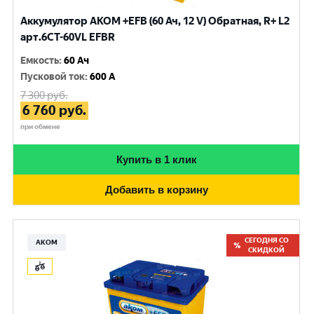
Аккумулятор AKOM +EFB (60 Ач, 12 V) Обратная, R+ L2
арт.6CТ-60VL EFBR
Емкость
:
60 Ач
Пусковой ток
:
600 A
7 300
руб.
6 760
руб.
при обмене
Купить в 1 клик
Добавить в корзину
СЕГОДНЯ СО
АКОМ
СКИДКОЙ