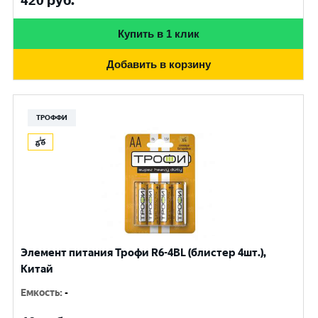
420
руб.
Купить в 1 клик
Добавить в корзину
ТРОФФИ
Элемент питания Трофи R6-4BL (блистер 4шт.),
Китай
Емкость
:
-