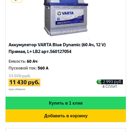
Аккумулятор VARTA Blue Dynamic (60 Ач, 12 V)
Прямая, L+ LB2 арт.560127054
Емкость
:
60 Ач
Пусковой ток
:
560 A
11 970
руб.
11 430
руб.
2 993
руб.
в Сплит
при обмене
Купить в 1 клик
Добавить в корзину