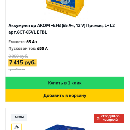
Аккумулятор AKOM +EFB (65 Ач, 12 V) Прямая, L+ L2
арт.6СТ-65VL EFBL
Емкость
:
65 Ач
Пусковой ток
:
650 A
8 000
руб.
7 415
руб.
при обмене
Купить в 1 клик
Добавить в корзину
СЕГОДНЯ СО
АКОМ
СКИДКОЙ