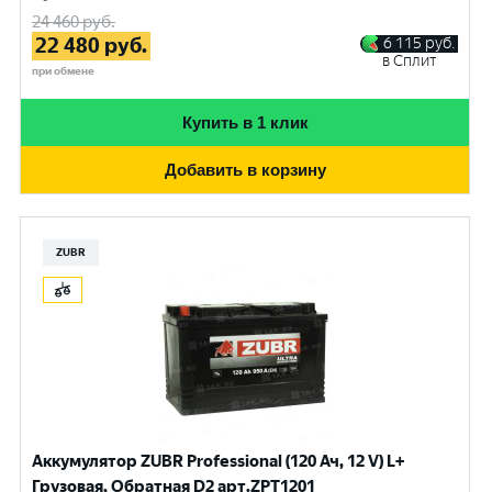
24 460
руб.
22 480
руб.
6 115
руб.
в Сплит
при обмене
Купить в 1 клик
Добавить в корзину
ZUBR
Аккумулятор ZUBR Professional (120 Ач, 12 V) L+
Грузовая, Обратная D2 арт.ZPT1201