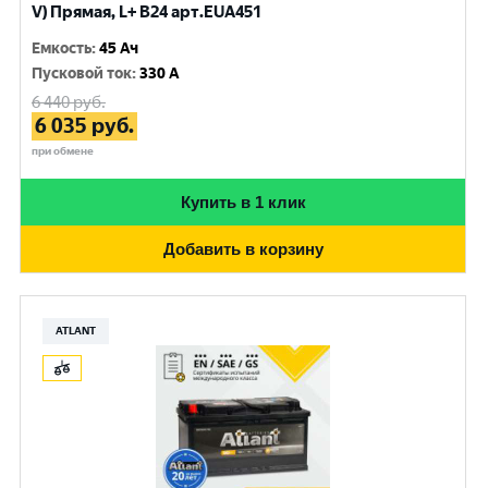
V) Прямая, L+ B24 арт.EUA451
Емкость
:
45 Ач
Пусковой ток
:
330 A
6 440
руб.
6 035
руб.
при обмене
Купить в 1 клик
Добавить в корзину
ATLANT