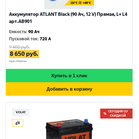
Аккумулятор ATLANT Black (90 Ач, 12 V) Прямая, L+ L4
арт.AB901
Емкость
:
90 Ач
Пусковой ток
:
720 A
9 460
руб.
8 650
руб.
при обмене
Купить в 1 клик
Добавить в корзину
СЕГОДНЯ СО
VOLAT
СКИДКОЙ