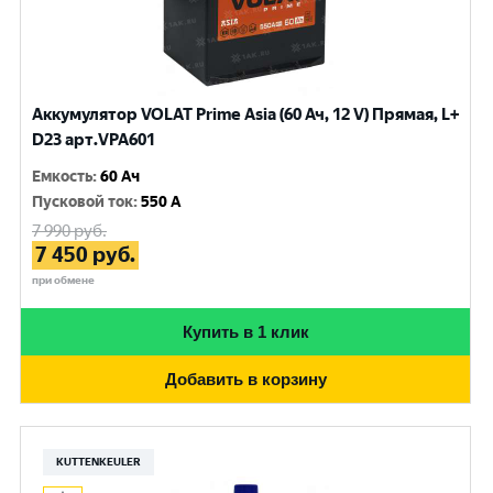
Аккумулятор VOLAT Prime Asia (60 Ач, 12 V) Прямая, L+
D23 арт.VPA601
Емкость
:
60 Ач
Пусковой ток
:
550 A
7 990
руб.
7 450
руб.
при обмене
Купить в 1 клик
Добавить в корзину
KUTTENKEULER