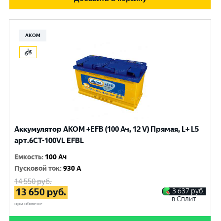
АКОМ
Аккумулятор AKOM +EFB (100 Ач, 12 V) Прямая, L+ L5
арт.6СТ-100VL EFBL
Емкость
:
100 Ач
Пусковой ток
:
930 A
14 550
руб.
13 650
руб.
3 637
руб.
в Сплит
при обмене