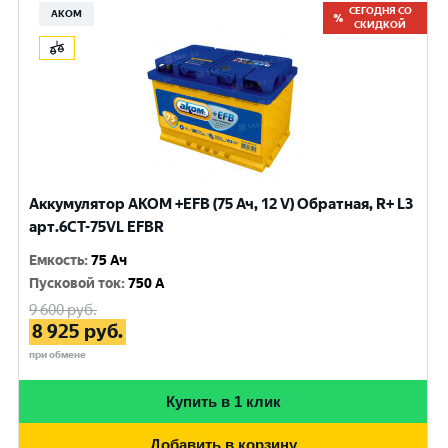
СЕГОДНЯ СО
АКОМ
СКИДКОЙ
Аккумулятор AKOM +EFB (75 Ач, 12 V) Обратная, R+ L3
арт.6СТ-75VL EFBR
Емкость
:
75 Ач
Пусковой ток
:
750 A
9 600
руб.
8 925
руб.
при обмене
Купить в 1 клик
Добавить в корзину