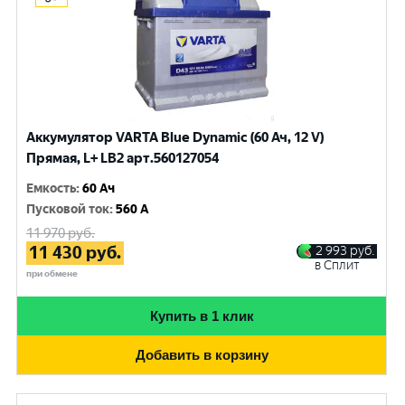
Аккумулятор VARTA Blue Dynamic (60 Ач, 12 V)
Прямая, L+ LB2 арт.560127054
Емкость
:
60 Ач
Пусковой ток
:
560 A
11 970
руб.
11 430
руб.
2 993
руб.
в Сплит
при обмене
Купить в 1 клик
Добавить в корзину