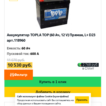
Аккумулятор TOPLA TOP (60 Ач, 12 V) Прямая, L+ D23
арт.118960
Емкость
:
60 Ач
Пусковой ток
:
600 A
11 070
руб.
10 530
руб.
2 768
руб.
в Сплит
при обмене
Фильтр
Купить в 1 клик
Добавить в корзину
Сайт использует файлы Cookie (куки-файлы)
Принять
Продолжая использовать сайт Вы соглашаетесь на
сбор данных о Вашем посещении сайта.