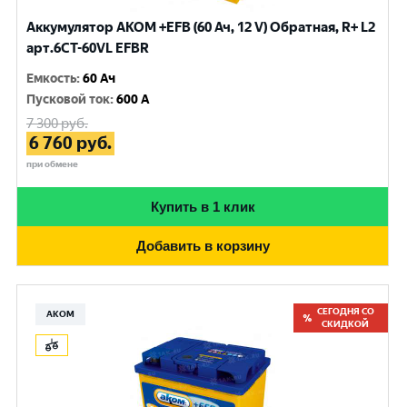
Аккумулятор AKOM +EFB (60 Ач, 12 V) Обратная, R+ L2
арт.6CТ-60VL EFBR
Емкость
:
60 Ач
Пусковой ток
:
600 A
7 300
руб.
6 760
руб.
при обмене
Купить в 1 клик
Добавить в корзину
СЕГОДНЯ СО
АКОМ
СКИДКОЙ