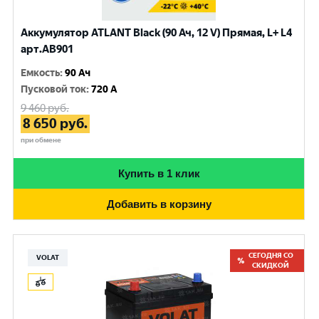
Аккумулятор ATLANT Black (90 Ач, 12 V) Прямая, L+ L4
арт.AB901
Емкость
:
90 Ач
Пусковой ток
:
720 A
9 460
руб.
8 650
руб.
при обмене
Купить в 1 клик
Добавить в корзину
СЕГОДНЯ СО
VOLAT
СКИДКОЙ