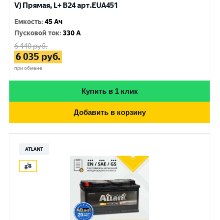
V) Прямая, L+ B24 арт.EUA451
Емкость
:
45 Ач
Пусковой ток
:
330 A
6 440
руб.
6 035
руб.
при обмене
Купить в 1 клик
Добавить в корзину
ATLANT