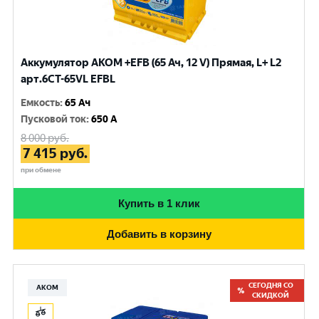
Аккумулятор AKOM +EFB (65 Ач, 12 V) Прямая, L+ L2
арт.6СТ-65VL EFBL
Емкость
:
65 Ач
Пусковой ток
:
650 A
8 000
руб.
7 415
руб.
при обмене
Купить в 1 клик
Добавить в корзину
СЕГОДНЯ СО
АКОМ
СКИДКОЙ