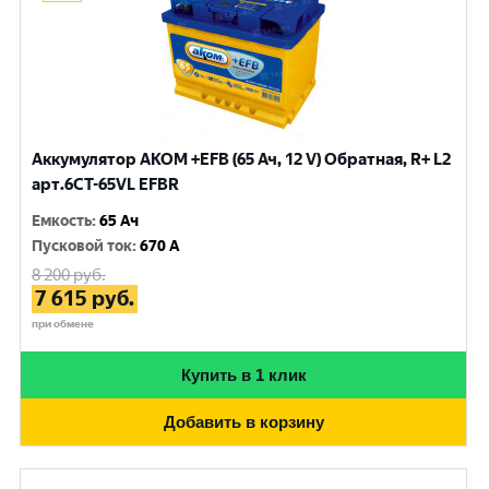
Аккумулятор AKOM +EFB (65 Ач, 12 V) Обратная, R+ L2
арт.6CT-65VL EFBR
Емкость
:
65 Ач
Пусковой ток
:
670 A
8 200
руб.
7 615
руб.
при обмене
Купить в 1 клик
Добавить в корзину