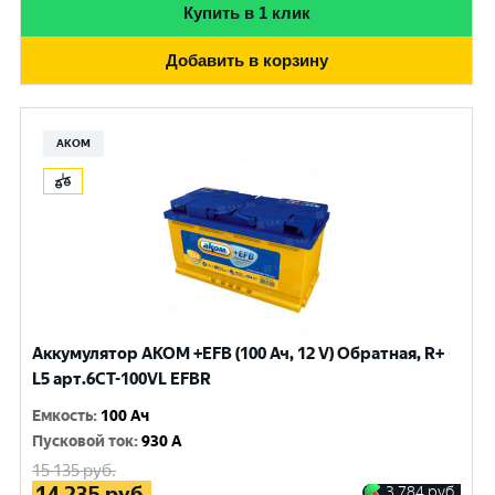
Купить в 1 клик
Добавить в корзину
АКОМ
Аккумулятор AKOM +EFB (100 Ач, 12 V) Обратная, R+
L5 арт.6СТ-100VL EFBR
Емкость
:
100 Ач
Пусковой ток
:
930 A
15 135
руб.
14 235
руб.
3 784
руб.