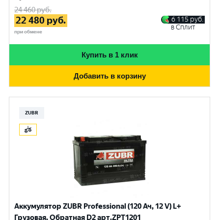
24 460
руб.
22 480
руб.
6 115
руб.
в Сплит
при обмене
Купить в 1 клик
Добавить в корзину
ZUBR
Аккумулятор ZUBR Professional (120 Ач, 12 V) L+
Грузовая, Обратная D2 арт.ZPT1201