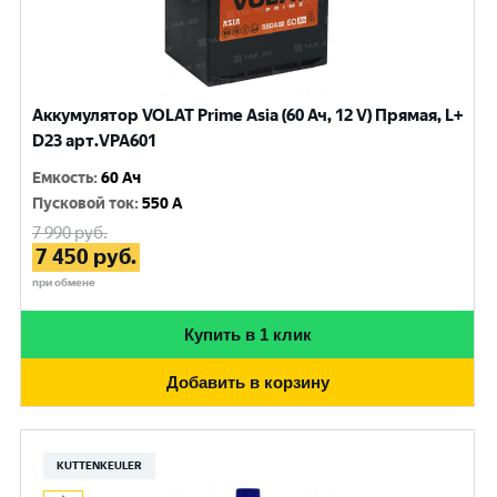
Аккумулятор VOLAT Prime Asia (60 Ач, 12 V) Прямая, L+
D23 арт.VPA601
Емкость
:
60 Ач
Пусковой ток
:
550 A
7 990
руб.
7 450
руб.
при обмене
Купить в 1 клик
Добавить в корзину
KUTTENKEULER