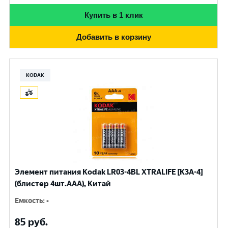
Купить в 1 клик
Добавить в корзину
KODAK
Элемент питания Kodak LR03-4BL XTRALIFE [K3A-4]
(блистер 4шт.AАА), Китай
Емкость
:
-
85
руб.