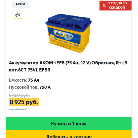
СЕГОДНЯ СО
АКОМ
СКИДКОЙ
Аккумулятор AKOM +EFB (75 Ач, 12 V) Обратная, R+ L3
арт.6СТ-75VL EFBR
Емкость
:
75 Ач
Пусковой ток
:
750 A
9 600
руб.
8 925
руб.
при обмене
Купить в 1 клик
Добавить в корзину