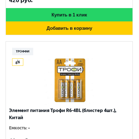
420
руб.
Купить в 1 клик
Добавить в корзину
ТРОФФИ
Элемент питания Трофи R6-4BL (блистер 4шт.),
Китай
Емкость
:
-