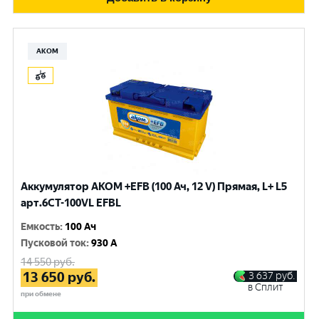
АКОМ
Аккумулятор AKOM +EFB (100 Ач, 12 V) Прямая, L+ L5
арт.6СТ-100VL EFBL
Емкость
:
100 Ач
Пусковой ток
:
930 A
14 550
руб.
13 650
руб.
3 637
руб.
в Сплит
при обмене