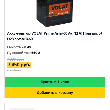
Аккумулятор VOLAT Prime Asia (60 Ач, 12 V) Прямая, L+
D23 арт.VPA601
Емкость
:
60 Ач
Пусковой ток
:
550 A
7 990
руб.
7 450
руб.
при обмене
Купить в 1 клик
Добавить в корзину