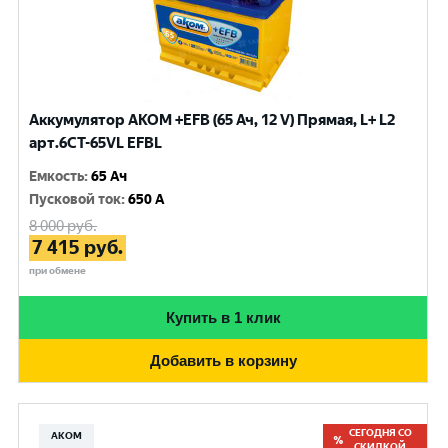
Аккумулятор AKOM +EFB (65 Ач, 12 V) Прямая, L+ L2
арт.6СТ-65VL EFBL
Емкость
:
65 Ач
Пусковой ток
:
650 A
8 000
руб.
7 415
руб.
при обмене
Купить в 1 клик
Добавить в корзину
СЕГОДНЯ СО
АКОМ
СКИДКОЙ