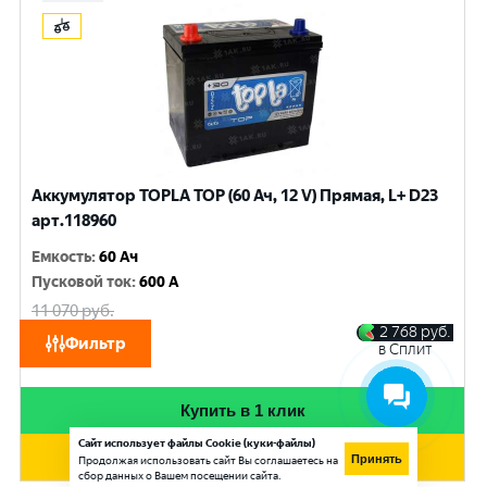
Аккумулятор TOPLA TOP (60 Ач, 12 V) Прямая, L+ D23
арт.118960
Емкость
:
60 Ач
Пусковой ток
:
600 A
11 070
руб.
10 530
руб.
2 768
руб.
Фильтр
в Сплит
при обмене
Купить в 1 клик
Сайт использует файлы Cookie (куки-файлы)
Добавить в корзину
Принять
Продолжая использовать сайт Вы соглашаетесь на
сбор данных о Вашем посещении сайта.