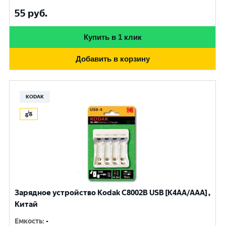
55
руб.
Купить в 1 клик
Добавить в корзину
KODAK
Зарядное устройство Kodak С8002B USB [K4AA/AAA] ,
Китай
Емкость
:
-