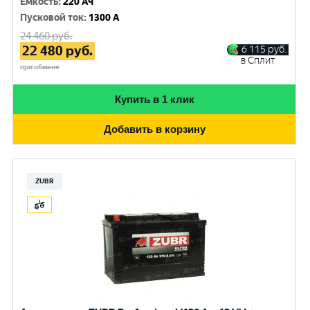
Емкость
:
220 Ач
Пусковой ток
:
1300 A
24 460
руб.
22 480
руб.
6 115
руб.
в Сплит
при обмене
Купить в 1 клик
Добавить в корзину
ZUBR