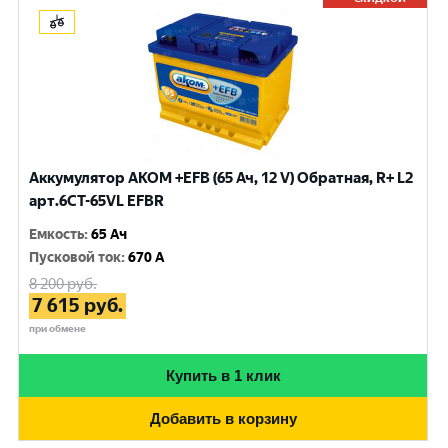
Аккумулятор AKOM +EFB (65 Ач, 12 V) Обратная, R+ L2
арт.6CT-65VL EFBR
Емкость
:
65 Ач
Пусковой ток
:
670 A
8 200
руб.
7 615
руб.
при обмене
Купить в 1 клик
Добавить в корзину