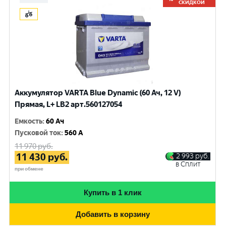
СКИДКОЙ
Аккумулятор VARTA Blue Dynamic (60 Ач, 12 V)
Прямая, L+ LB2 арт.560127054
Емкость
:
60 Ач
Пусковой ток
:
560 A
11 970
руб.
11 430
руб.
2 993
руб.
в Сплит
при обмене
Купить в 1 клик
Добавить в корзину