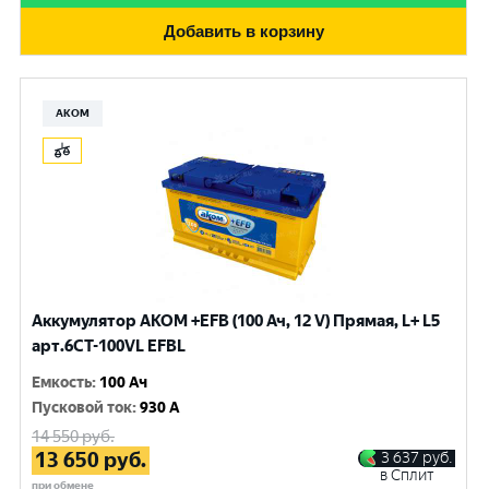
Добавить в корзину
АКОМ
Аккумулятор AKOM +EFB (100 Ач, 12 V) Прямая, L+ L5
арт.6СТ-100VL EFBL
Емкость
:
100 Ач
Пусковой ток
:
930 A
14 550
руб.
13 650
руб.
3 637
руб.
в Сплит
при обмене