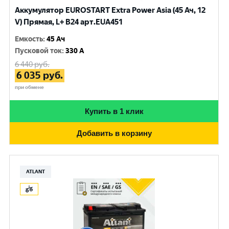
Аккумулятор EUROSTART Extra Power Asia (45 Ач, 12
V) Прямая, L+ B24 арт.EUA451
Емкость
:
45 Ач
Пусковой ток
:
330 A
6 440
руб.
6 035
руб.
при обмене
Купить в 1 клик
Добавить в корзину
ATLANT