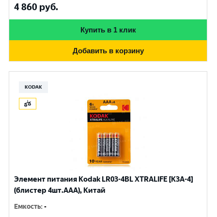
4 860
руб.
Купить в 1 клик
Добавить в корзину
KODAK
Элемент питания Kodak LR03-4BL XTRALIFE [K3A-4]
(блистер 4шт.AАА), Китай
Емкость
:
-