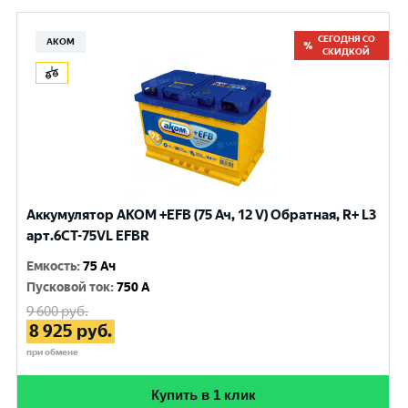
СЕГОДНЯ СО
АКОМ
СКИДКОЙ
Аккумулятор AKOM +EFB (75 Ач, 12 V) Обратная, R+ L3
арт.6СТ-75VL EFBR
Емкость
:
75 Ач
Пусковой ток
:
750 A
9 600
руб.
8 925
руб.
при обмене
Купить в 1 клик