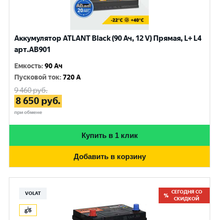
Аккумулятор ATLANT Black (90 Ач, 12 V) Прямая, L+ L4
арт.AB901
Емкость
:
90 Ач
Пусковой ток
:
720 A
9 460
руб.
8 650
руб.
при обмене
Купить в 1 клик
Добавить в корзину
СЕГОДНЯ СО
VOLAT
СКИДКОЙ