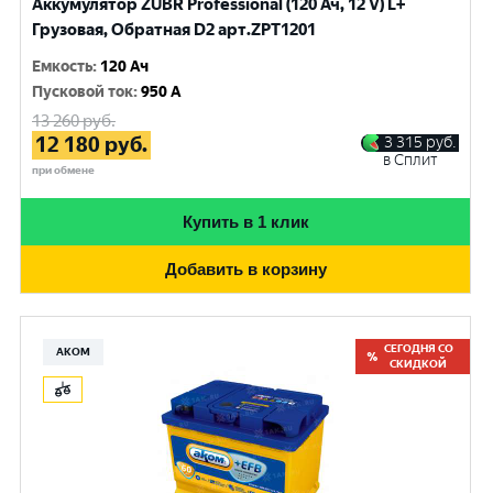
Аккумулятор ZUBR Professional (120 Ач, 12 V) L+
Грузовая, Обратная D2 арт.ZPT1201
Емкость
:
120 Ач
Пусковой ток
:
950 A
13 260
руб.
12 180
руб.
3 315
руб.
в Сплит
при обмене
Купить в 1 клик
Добавить в корзину
СЕГОДНЯ СО
АКОМ
СКИДКОЙ