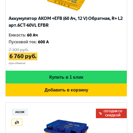
Аккумулятор AKOM +EFB (60 Ач, 12 V) Обратная, R+ L2
арт.6CТ-60VL EFBR
Емкость
:
60 Ач
Пусковой ток
:
600 A
7 300
руб.
6 760
руб.
при обмене
Купить в 1 клик
Добавить в корзину
СЕГОДНЯ СО
АКОМ
СКИДКОЙ