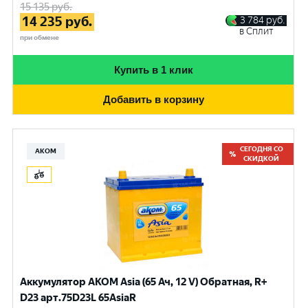
15 135
руб.
14 235
руб.
3 784
руб.
в Сплит
при обмене
Купить в 1 клик
Добавить в корзину
СЕГОДНЯ СО
АКОМ
СКИДКОЙ
Аккумулятор AKOM Asia (65 Ач, 12 V) Обратная, R+
D23 арт.75D23L 65AsiaR