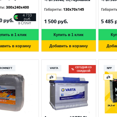
ты
:
300x240x400
Габариты
:
130x70x145
Габарит
4 733
руб.
0
руб.
1 500
руб.
5 485
р
в Сплит
упить в 1 клик
Купить в 1 клик
Куп
авить в корзину
Добавить в корзину
Доба
СЕГОДНЯ СО
ROMNEFT
VARTA
NPP
СКИДКОЙ