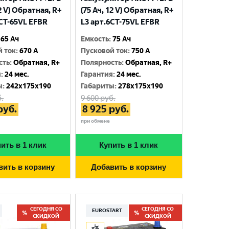
12 V) Обратная, R+
(75 Ач, 12 V) Обратная, R+
6CT-65VL EFBR
L3 арт.6СТ-75VL EFBR
65 Ач
Емкость
:
75 Ач
й ток
:
670 A
Пусковой ток
:
750 A
сть
:
Обратная, R+
Полярность
:
Обратная, R+
я
:
24 мес.
Гарантия
:
24 мес.
ы
:
242x175x190
Габариты
:
278x175x190
.
9 600
руб.
руб.
8 925
руб.
при обмене
ить в 1 клик
Купить в 1 клик
вить в корзину
Добавить в корзину
СЕГОДНЯ СО
СЕГОДНЯ СО
EUROSTART
СКИДКОЙ
СКИДКОЙ