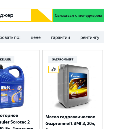
еджер
Связаться с менеджером
ровать по:
цене
гарантии
рейтингу
KEULER
GAZPROMNEFT
моторное
Масло гидравлическое
uler Sorotec 2
Gazpromneft ВМГЗ, 20л,
40, 5л, Германия