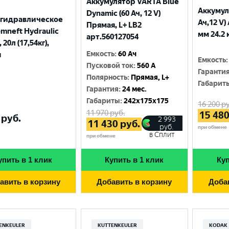
Аккумулятор VARTA Blue
Аккумул
Dynamic (60 Ач, 12 V)
 гидравлическое
Ач,12 V)
Прямая, L+ LB2
mneft Hydraulic
мм 24.2 
арт.560127054
 20л (17,54кг),
Емкость
:
60 Ач
я
Емкость
:
Пусковой ток
:
560 A
Гаранти
Полярность
:
Прямая, L+
Габарит
Гарантия
:
24 мес.
Габариты
:
242x175x175
16 200
ру
11 970
руб.
15 48
руб.
2 993
11 430
руб.
руб.
при обмене
в Сплит
при обмене
упить в 1 клик
Купить в 1 клик
Куп
авить в корзину
Добавить в корзину
Доба
ENKEULER
KUTTENKEULER
KODAK