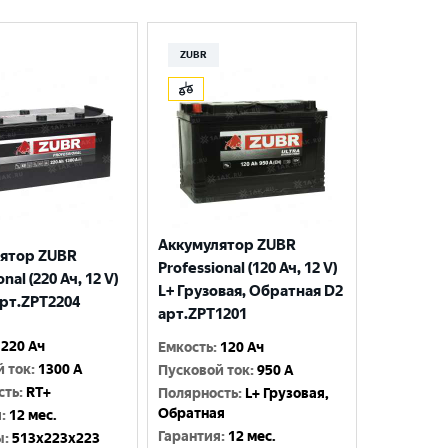
ZUBR
Аккумулятор ZUBR
ятор ZUBR
Professional (120 Ач, 12 V)
nal (220 Ач, 12 V)
L+ Грузовая, Обратная D2
арт.ZPT2204
арт.ZPT1201
220 Ач
Емкость
:
120 Ач
й ток
:
1300 A
Пусковой ток
:
950 A
сть
:
RT+
Полярность
:
L+ Грузовая,
Обратная
я
:
12 мес.
Гарантия
:
12 мес.
ы
:
513x223x223