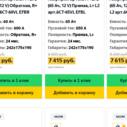
 12 V) Обратная, R+
(65 Ач, 12 V) Прямая, L+ L2
(65 Ач, 
.6CТ-60VL EFBR
арт.6СТ-65VL EFBL
L2 арт.
ь
:
60 Ач
Емкость
:
65 Ач
Емкость
:
ой ток
:
600 A
Пусковой ток
:
650 A
Пусково
ость
:
Обратная, R+
Полярность
:
Прямая, L+
Полярно
ия
:
24 мес.
Гарантия
:
24 мес.
Гаранти
ты
:
242x175x190
Габариты
:
242x175x190
Габарит
уб.
8 000
руб.
8 200
руб
0
руб.
7 415
руб.
7 615
не
при обмене
при обмене
упить в 1 клик
Купить в 1 клик
Куп
авить в корзину
Добавить в корзину
Доба
М
АКОМ
АКОМ