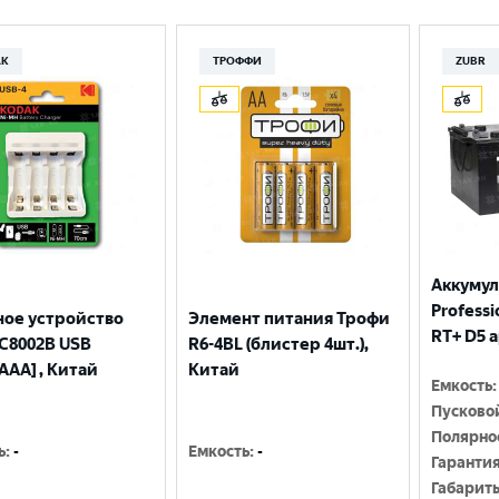
Москва
AK
ТРОФФИ
ZUBR
Аккумул
Professio
ное устройство
Элемент питания Трофи
RT+ D5 
С8002B USB
R6-4BL (блистер 4шт.),
AAA] , Китай
Китай
Емкость
:
Пусково
Полярно
ь
:
-
Емкость
:
-
Гаранти
Габарит