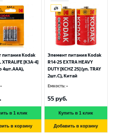
 питания Kodak
Элемент питания Kodak
 XTRALIFE [K3A-4]
R14-2S EXTRA HEAVY
р 4шт.AАА),
DUTY [KCHZ 2S] (уп. TRAY
2шт.C), Китай
-
Емкость
:
-
.
55
руб.
ить в 1 клик
Купить в 1 клик
вить в корзину
Добавить в корзину