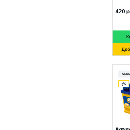
FURUKAWA BATTERY
690 A
96 Ач
420
р
GANZ
700 A
97 Ач
GIGAWATT
710 A
100 Ач
GIVER
К
720 A
105 Ач
HANKOOK
730 A
Доб
110 Ач
HOG
740 A
120 Ач
HOWTER
750 A
АКО
132 Ач
ISKRA ENERGY
760 A
140 Ач
MAGNUM
765 A
180 Ач
MEGA START
770 A
190 Ач
METACO
780 A
200 Ач
MILES
790 A
Аккум