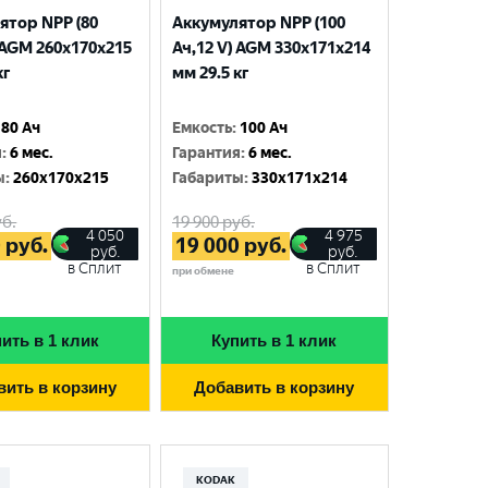
ятор NPP (80
Аккумулятор NPP (100
 AGM 260x170x215
Ач,12 V) AGM 330x171x214
кг
мм 29.5 кг
80 Ач
Емкость
:
100 Ач
я
:
6 мес.
Гарантия
:
6 мес.
ы
:
260x170x215
Габариты
:
330x171x214
б.
19 900
руб.
4 050
4 975
0
руб.
19 000
руб.
руб.
руб.
в Сплит
в Сплит
при обмене
ить в 1 клик
Купить в 1 клик
вить в корзину
Добавить в корзину
KODAK