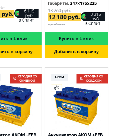
Габариты
:
347x175x225
б.
13 260
руб.
6 115
0
руб.
3 315
руб.
12 180
руб.
руб.
в Сплит
в Сплит
при обмене
ить в 1 клик
Купить в 1 клик
вить в корзину
Добавить в корзину
СЕГОДНЯ СО
СЕГОДНЯ СО
АКОМ
СКИДКОЙ
СКИДКОЙ
ятор AKOM +EFB
Аккумулятор AKOM +EFB