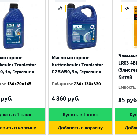
Элемент
 моторное
Масло моторное
LR03-4BL
keuler Tronicstar
Kuttenkeuler Tronicstar
(блисте
0, 1л, Германия
C2 5W30, 5л, Германия
Китай
ты
:
130x70x145
Габариты
:
230x130x330
Емкость
:
руб.
4 860
руб.
Выберите ваш город
85
руб
упить в 1 клик
Купить в 1 клик
Куп
Великий Новгород
Санкт-Петербург
авить в корзину
Добавить в корзину
Доба
Гатчина
Смоленск