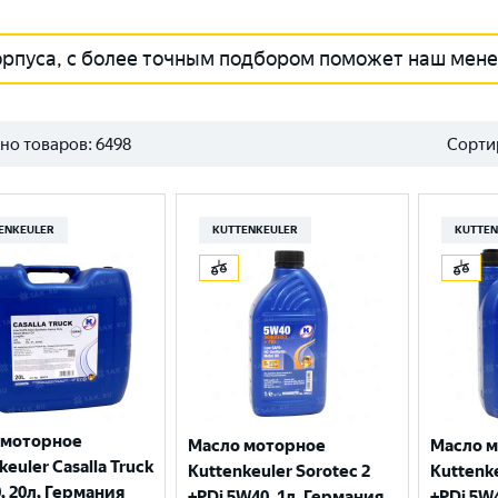
орпуса, с более точным подбором поможет наш мен
но товаров:
6498
Сорти
ENKEULER
KUTTENKEULER
KUTTEN
 моторное
Масло моторное
Масло 
keuler Casalla Truck
Kuttenkeuler Sorotec 2
Kuttenke
, 20л, Германия
+PDi 5W40, 1л, Германия
+PDi 5W