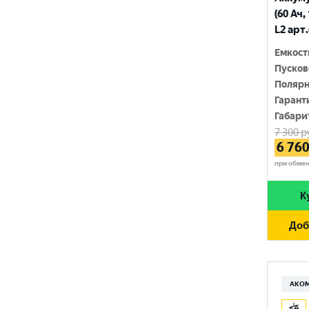
210 Ач
(60 Ач,
MINSU
800 A
L2 арт
215 Ач
MOLL
815 A
Емкост
220 Ач
Пусков
MUTLU
820 A
Полярн
225 Ач
MYWAY
Гарант
830 A
230 Ач
Габари
NORDSTERN
840 A
7 300
р
250 Ач
6 76
NORDSTERN Evolution
850 A
при обме
OPTIMA
860 A
К
POLUS ARCTIC
870 A
Доб
RIDER
880 A
ROCKET
890 A
SEBANG
АКО
900 A