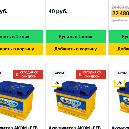
24 460
ру
уб.
40
руб.
22 48
при обмене
упить в 1 клик
Купить в 1 клик
Куп
авить в корзину
Добавить в корзину
Доба
СЕГОДНЯ СО
СЕГОДНЯ СО
М
АКОМ
АКОМ
СКИДКОЙ
СКИДКОЙ
улятор AKOM +EFB
Аккумулятор AKOM +EFB
Аккумул