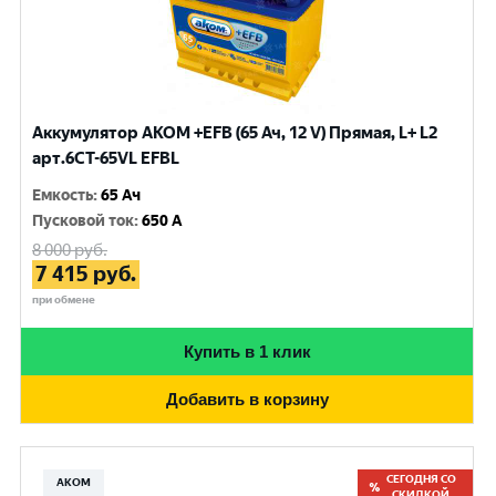
Аккумулятор AKOM +EFB (65 Ач, 12 V) Прямая, L+ L2
арт.6СТ-65VL EFBL
Емкость
:
65 Ач
Пусковой ток
:
650 A
8 000
руб.
7 415
руб.
при обмене
Купить в 1 клик
Добавить в корзину
СЕГОДНЯ СО
АКОМ
СКИДКОЙ