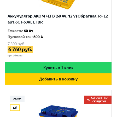
Аккумулятор AKOM +EFB (60 Ач, 12 V) Обратная, R+ L2
арт.6CТ-60VL EFBR
Емкость
:
60 Ач
Пусковой ток
:
600 A
7 300
руб.
6 760
руб.
при обмене
Купить в 1 клик
Добавить в корзину
СЕГОДНЯ СО
АКОМ
СКИДКОЙ