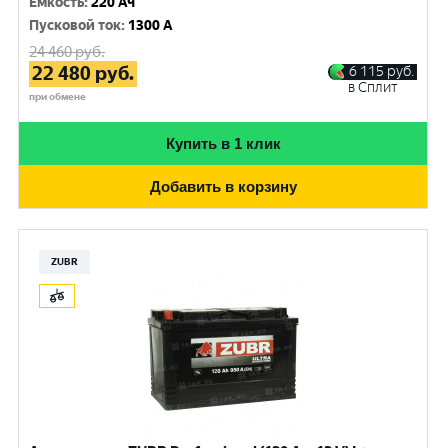
Емкость
:
220 Ач
Пусковой ток
:
1300 A
24 460
руб.
22 480
руб.
6 115
руб.
в Сплит
при обмене
Купить в 1 клик
Добавить в корзину
ZUBR