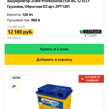
Аккумулятор ZUBR Professional (120 Ач, 12 V) L+
Грузовая, Обратная D2 арт.ZPT1201
Емкость
:
120 Ач
Пусковой ток
:
950 A
13 260
руб.
12 180
руб.
3 315
руб.
в Сплит
при обмене
Купить в 1 клик
Добавить в корзину
СЕГОДНЯ СО
АКОМ
СКИДКОЙ