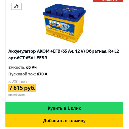
Аккумулятор AKOM +EFB (65 Ач, 12 V) Обратная, R+ L2
арт.6CT-65VL EFBR
Емкость
:
65 Ач
Пусковой ток
:
670 A
8 200
руб.
7 615
руб.
при обмене
Купить в 1 клик
Добавить в корзину