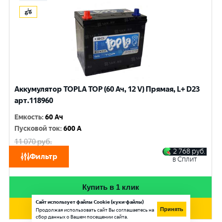
Аккумулятор TOPLA TOP (60 Ач, 12 V) Прямая, L+ D23
арт.118960
Емкость
:
60 Ач
Пусковой ток
:
600 A
11 070
руб.
10 530
руб.
2 768
руб.
Фильтр
в Сплит
при обмене
Купить в 1 клик
Сайт использует файлы Cookie (куки-файлы)
Добавить в корзину
Принять
Продолжая использовать сайт Вы соглашаетесь на
сбор данных о Вашем посещении сайта.