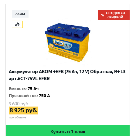
СЕГОДНЯ СО
АКОМ
СКИДКОЙ
Аккумулятор AKOM +EFB (75 Ач, 12 V) Обратная, R+ L3
арт.6СТ-75VL EFBR
Емкость
:
75 Ач
Пусковой ток
:
750 A
9 600
руб.
8 925
руб.
при обмене
Купить в 1 клик