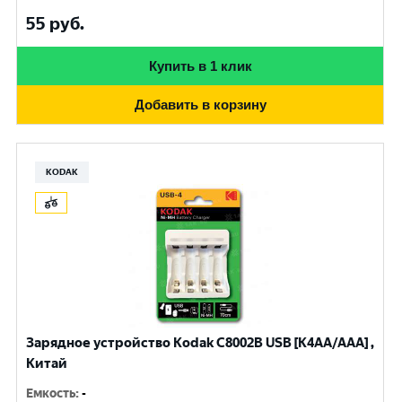
55
руб.
Купить в 1 клик
Добавить в корзину
KODAK
Зарядное устройство Kodak С8002B USB [K4AA/AAA] ,
Китай
Емкость
:
-