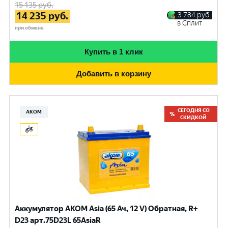
15 135
руб.
14 235
руб.
3 784
руб.
в Сплит
при обмене
Купить в 1 клик
Добавить в корзину
СЕГОДНЯ СО
АКОМ
СКИДКОЙ
Аккумулятор AKOM Asia (65 Ач, 12 V) Обратная, R+
D23 арт.75D23L 65AsiaR