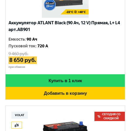
Аккумулятор ATLANT Black (90 Ач, 12 V) Прямая, L+ L4
арт.AB901
Емкость
:
90 Ач
Пусковой ток
:
720 A
9 460
руб.
8 650
руб.
при обмене
Купить в 1 клик
Добавить в корзину
СЕГОДНЯ СО
VOLAT
СКИДКОЙ