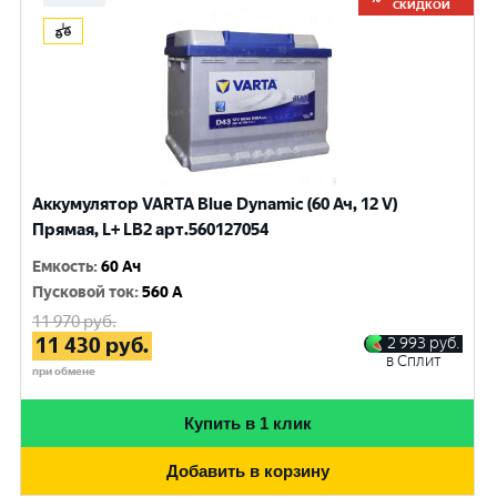
СКИДКОЙ
Аккумулятор VARTA Blue Dynamic (60 Ач, 12 V)
Прямая, L+ LB2 арт.560127054
Емкость
:
60 Ач
Пусковой ток
:
560 A
11 970
руб.
11 430
руб.
2 993
руб.
в Сплит
при обмене
Купить в 1 клик
Добавить в корзину