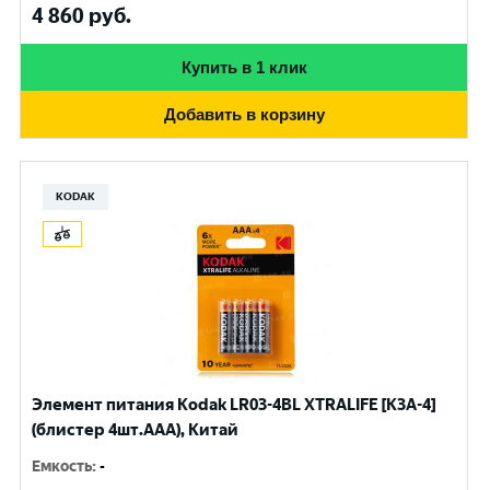
4 860
руб.
Купить в 1 клик
Добавить в корзину
KODAK
Элемент питания Kodak LR03-4BL XTRALIFE [K3A-4]
(блистер 4шт.AАА), Китай
Емкость
:
-