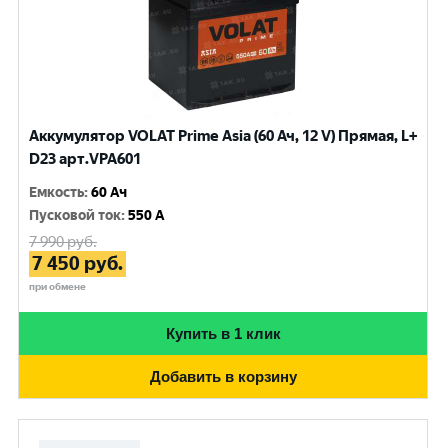
Аккумулятор VOLAT Prime Asia (60 Ач, 12 V) Прямая, L+
D23 арт.VPA601
Емкость
:
60 Ач
Пусковой ток
:
550 A
7 990
руб.
7 450
руб.
при обмене
Купить в 1 клик
Добавить в корзину