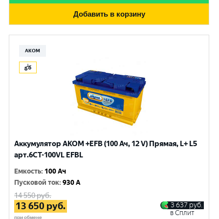
Добавить в корзину
АКОМ
Аккумулятор AKOM +EFB (100 Ач, 12 V) Прямая, L+ L5
арт.6СТ-100VL EFBL
Емкость
:
100 Ач
Пусковой ток
:
930 A
14 550
руб.
13 650
руб.
3 637
руб.
в Сплит
при обмене