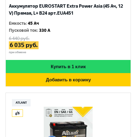
Аккумулятор EUROSTART Extra Power Asia (45 Ач, 12
V) Прямая, L+ B24 арт.EUA451
Емкость
:
45 Ач
Пусковой ток
:
330 A
6 440
руб.
6 035
руб.
при обмене
Купить в 1 клик
Добавить в корзину
ATLANT