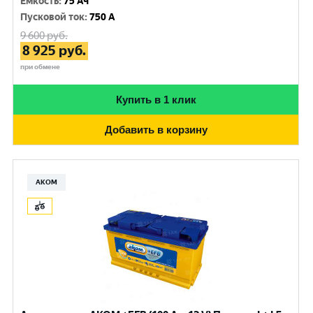
Емкость
:
75 Ач
Пусковой ток
:
750 A
9 600
руб.
8 925
руб.
при обмене
Купить в 1 клик
Добавить в корзину
АКОМ