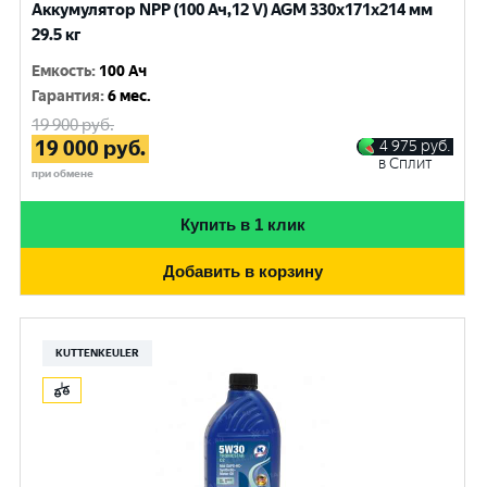
Аккумулятор NPP (100 Ач,12 V) AGM 330x171x214 мм
29.5 кг
Емкость
:
100 Ач
Гарантия
:
6 мес.
19 900
руб.
19 000
руб.
4 975
руб.
в Сплит
при обмене
Купить в 1 клик
Добавить в корзину
KUTTENKEULER