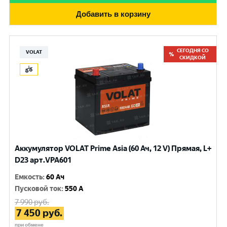
Добавить в корзину
СЕГОДНЯ СО
VOLAT
СКИДКОЙ
Аккумулятор VOLAT Prime Asia (60 Ач, 12 V) Прямая, L+
D23 арт.VPA601
Емкость
:
60 Ач
Пусковой ток
:
550 A
7 990
руб.
7 450
руб.
при обмене