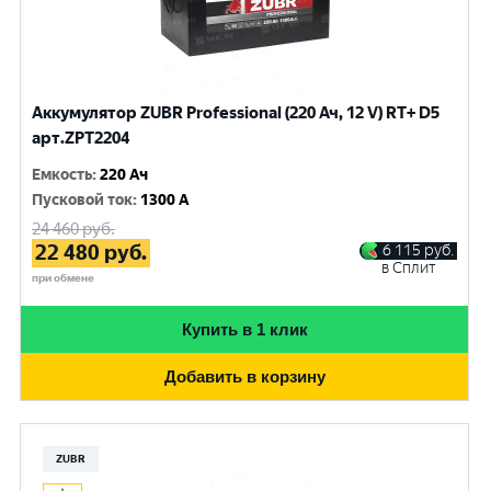
Аккумулятор ZUBR Professional (220 Ач, 12 V) RT+ D5
арт.ZPT2204
Емкость
:
220 Ач
Пусковой ток
:
1300 A
24 460
руб.
22 480
руб.
6 115
руб.
в Сплит
при обмене
Купить в 1 клик
Добавить в корзину
ZUBR