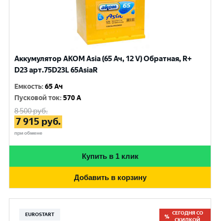
Аккумулятор AKOM Asia (65 Ач, 12 V) Обратная, R+
D23 арт.75D23L 65AsiaR
Емкость
:
65 Ач
Пусковой ток
:
570 A
8 500
руб.
7 915
руб.
при обмене
Купить в 1 клик
Добавить в корзину
СЕГОДНЯ СО
EUROSTART
СКИДКОЙ