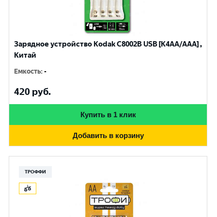
Зарядное устройство Kodak С8002B USB [K4AA/AAA] ,
Китай
Емкость
:
-
420
руб.
Купить в 1 клик
Добавить в корзину
ТРОФФИ