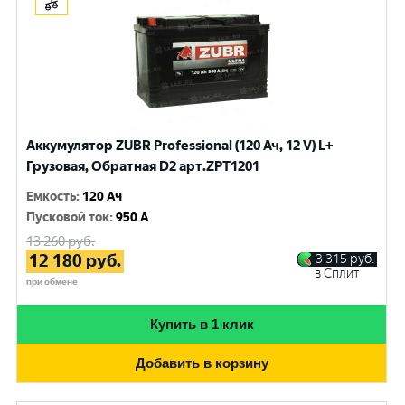
Аккумулятор ZUBR Professional (120 Ач, 12 V) L+
Грузовая, Обратная D2 арт.ZPT1201
Емкость
:
120 Ач
Пусковой ток
:
950 A
13 260
руб.
12 180
руб.
3 315
руб.
в Сплит
при обмене
Купить в 1 клик
Добавить в корзину