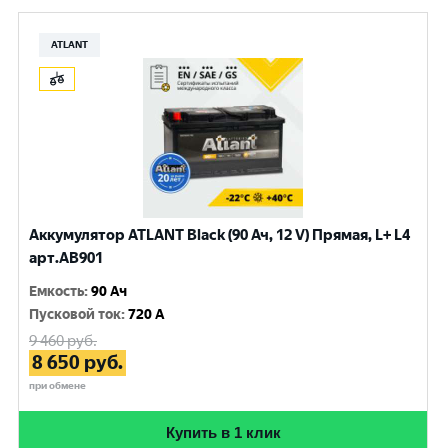
ATLANT
Аккумулятор ATLANT Black (90 Ач, 12 V) Прямая, L+ L4
арт.AB901
Емкость
:
90 Ач
Пусковой ток
:
720 A
9 460
руб.
8 650
руб.
при обмене
Купить в 1 клик