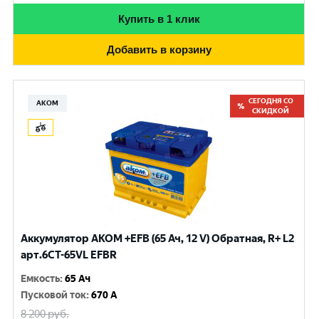
Купить в 1 клик
Добавить в корзину
СЕГОДНЯ СО
АКОМ
СКИДКОЙ
Аккумулятор AKOM +EFB (65 Ач, 12 V) Обратная, R+ L2
арт.6CT-65VL EFBR
Емкость
:
65 Ач
Пусковой ток
:
670 A
8 200
руб.