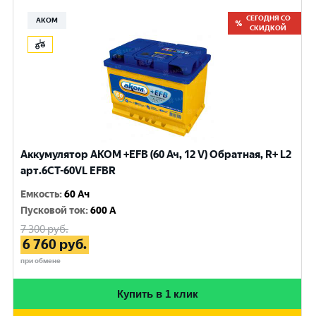
СЕГОДНЯ СО
АКОМ
СКИДКОЙ
Аккумулятор AKOM +EFB (60 Ач, 12 V) Обратная, R+ L2
арт.6CТ-60VL EFBR
Емкость
:
60 Ач
Пусковой ток
:
600 A
7 300
руб.
6 760
руб.
при обмене
Купить в 1 клик