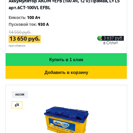
Аккумулятор AKOM +EFB (100 Ач, 12 V) Прямая, L+ L5
арт.6СТ-100VL EFBL
Емкость
:
100 Ач
Пусковой ток
:
930 A
14 550
руб.
13 650
руб.
3 637
руб.
в Сплит
при обмене
Купить в 1 клик
Добавить в корзину
АКОМ