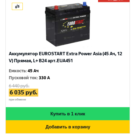
Аккумулятор EUROSTART Extra Power Asia (45 Ач, 12
V) Прямая, L+ B24 арт.EUA451
Емкость
:
45 Ач
Пусковой ток
:
330 A
6 440
руб.
6 035
руб.
при обмене
Купить в 1 клик
Добавить в корзину