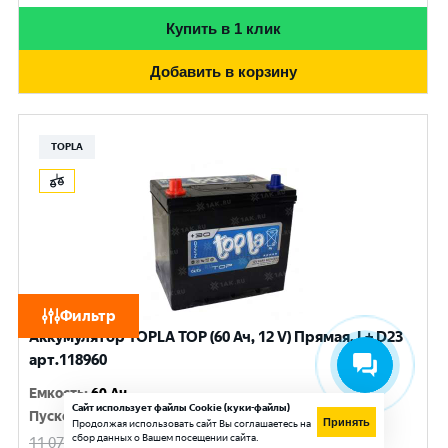
Купить в 1 клик
Добавить в корзину
TOPLA
Фильтр
Аккумулятор TOPLA TOP (60 Ач, 12 V) Прямая, L+ D23
арт.118960
Емкость
:
60 Ач
Сайт использует файлы Cookie (куки-файлы)
Пусковой ток
:
600 A
Принять
Продолжая использовать сайт Вы соглашаетесь на
сбор данных о Вашем посещении сайта.
11 070
руб.