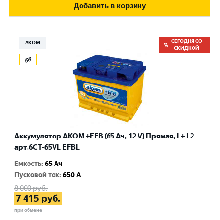
Добавить в корзину
СЕГОДНЯ СО
АКОМ
СКИДКОЙ
Аккумулятор AKOM +EFB (65 Ач, 12 V) Прямая, L+ L2
арт.6СТ-65VL EFBL
Емкость
:
65 Ач
Пусковой ток
:
650 A
8 000
руб.
7 415
руб.
при обмене