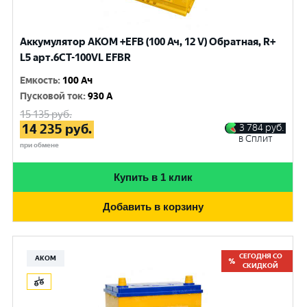
Аккумулятор AKOM +EFB (100 Ач, 12 V) Обратная, R+
L5 арт.6СТ-100VL EFBR
Емкость
:
100 Ач
Пусковой ток
:
930 A
15 135
руб.
14 235
руб.
3 784
руб.
в Сплит
при обмене
Купить в 1 клик
Добавить в корзину
СЕГОДНЯ СО
АКОМ
СКИДКОЙ