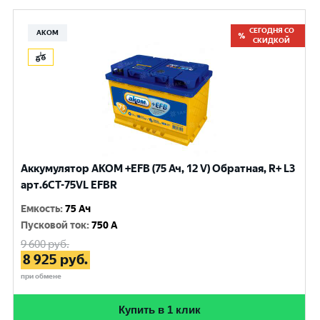
СЕГОДНЯ СО
АКОМ
СКИДКОЙ
Аккумулятор AKOM +EFB (75 Ач, 12 V) Обратная, R+ L3
арт.6СТ-75VL EFBR
Емкость
:
75 Ач
Пусковой ток
:
750 A
9 600
руб.
8 925
руб.
при обмене
Купить в 1 клик