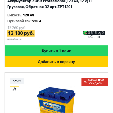
Аккумулятор ZUBR Professional (120 Ач, 12 V) L+
Грузовая, Обратная D2 арт.ZPT1201
Емкость
:
120 Ач
Пусковой ток
:
950 A
13 260
руб.
12 180
руб.
3 315
руб.
в Сплит
при обмене
Купить в 1 клик
Добавить в корзину
СЕГОДНЯ СО
АКОМ
СКИДКОЙ