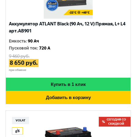
Аккумулятор ATLANT Black (90 Ач, 12 V) Прямая, L+ L4
арт.AB901
Емкость
:
90 Ач
Пусковой ток
:
720 A
9 460
руб.
8 650
руб.
при обмене
Купить в 1 клик
Добавить в корзину
СЕГОДНЯ СО
VOLAT
СКИДКОЙ