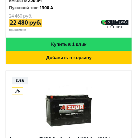
Емкость
:
220 Ач
Пусковой ток
:
1300 A
24 460
руб.
22 480
руб.
6 115
руб.
в Сплит
при обмене
Купить в 1 клик
Добавить в корзину
ZUBR