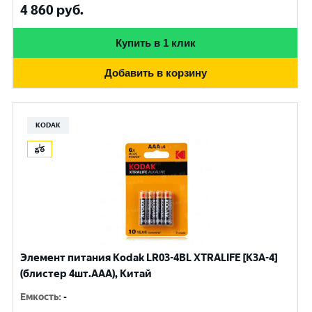
4 860
руб.
Купить в 1 клик
Добавить в корзину
KODAK
Элемент питания Kodak LR03-4BL XTRALIFE [K3A-4]
(блистер 4шт.AАА), Китай
Емкость
:
-