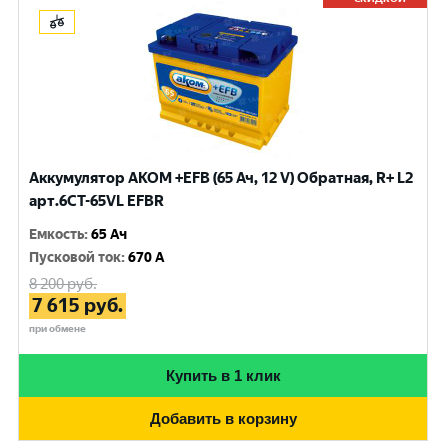
Аккумулятор AKOM +EFB (65 Ач, 12 V) Обратная, R+ L2
арт.6CT-65VL EFBR
Емкость
:
65 Ач
Пусковой ток
:
670 A
8 200
руб.
7 615
руб.
при обмене
Купить в 1 клик
Добавить в корзину