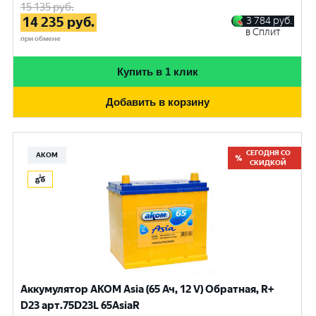
15 135
руб.
14 235
руб.
3 784
руб.
в Сплит
при обмене
Купить в 1 клик
Добавить в корзину
СЕГОДНЯ СО
АКОМ
СКИДКОЙ
Аккумулятор AKOM Asia (65 Ач, 12 V) Обратная, R+
D23 арт.75D23L 65AsiaR