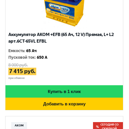
Аккумулятор AKOM +EFB (65 Ач, 12 V) Прямая, L+ L2
арт.6СТ-65VL EFBL
Емкость
:
65 Ач
Пусковой ток
:
650 A
8 000
руб.
7 415
руб.
при обмене
Купить в 1 клик
Добавить в корзину
СЕГОДНЯ СО
АКОМ
СКИДКОЙ