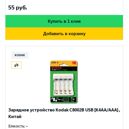
55
руб.
Купить в 1 клик
Добавить в корзину
KODAK
Зарядное устройство Kodak С8002B USB [K4AA/AAA] ,
Китай
Емкость
:
-