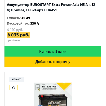
Аккумулятор EUROSTART Extra Power Asia (45 Ач, 12
V) Прямая, L+ B24 арт.EUA451
Емкость
:
45 Ач
Пусковой ток
:
330 A
6 440
руб.
6 035
руб.
при обмене
Купить в 1 клик
Добавить в корзину
ATLANT