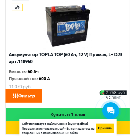
Аккумулятор TOPLA TOP (60 Ач, 12 V) Прямая, L+ D23
арт.118960
Емкость
:
60 Ач
Пусковой ток
:
600 A
11 070
руб.
10 530
руб.
2 768
руб.
Фильтр
в Сплит
при обмене
Купить в 1 клик
Сайт использует файлы Cookie (куки-файлы)
Добавить в корзину
Принять
Продолжая использовать сайт Вы соглашаетесь на
сбор данных о Вашем посещении сайта.