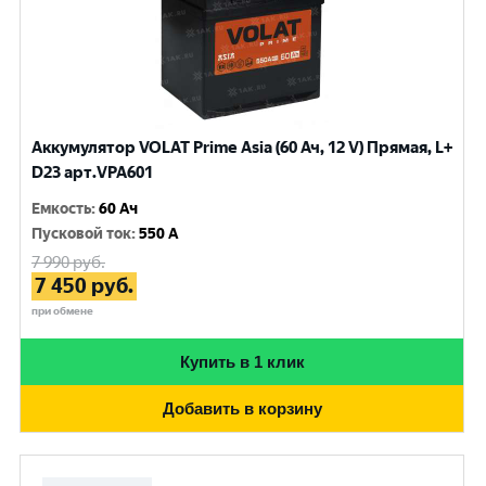
Аккумулятор VOLAT Prime Asia (60 Ач, 12 V) Прямая, L+
D23 арт.VPA601
Емкость
:
60 Ач
Пусковой ток
:
550 A
7 990
руб.
7 450
руб.
при обмене
Купить в 1 клик
Добавить в корзину