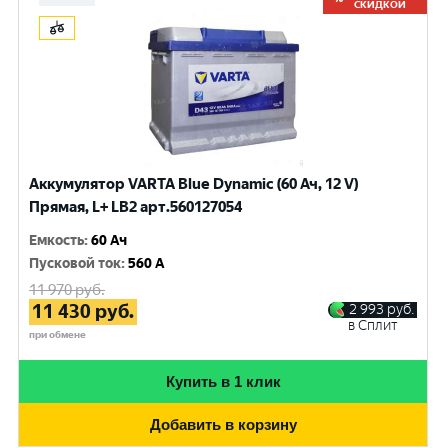
СКИДКОЙ
Аккумулятор VARTA Blue Dynamic (60 Ач, 12 V)
Прямая, L+ LB2 арт.560127054
Емкость
:
60 Ач
Пусковой ток
:
560 A
11 970
руб.
11 430
руб.
2 993
руб.
в Сплит
при обмене
Купить в 1 клик
Добавить в корзину