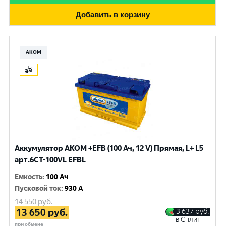
Добавить в корзину
АКОМ
Аккумулятор AKOM +EFB (100 Ач, 12 V) Прямая, L+ L5
арт.6СТ-100VL EFBL
Емкость
:
100 Ач
Пусковой ток
:
930 A
14 550
руб.
13 650
руб.
3 637
руб.
в Сплит
при обмене