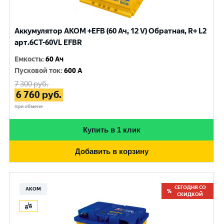
Аккумулятор AKOM +EFB (60 Ач, 12 V) Обратная, R+ L2
арт.6CТ-60VL EFBR
Емкость
:
60 Ач
Пусковой ток
:
600 A
7 300
руб.
6 760
руб.
при обмене
Купить в 1 клик
Добавить в корзину
СЕГОДНЯ СО
АКОМ
СКИДКОЙ