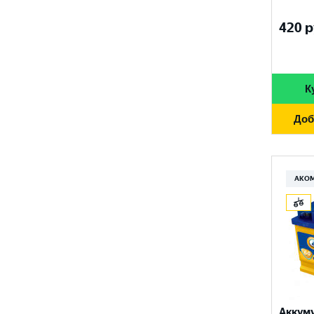
FURUKAWA BATTERY
690 A
96 Ач
420
р
GANZ
700 A
97 Ач
GIGAWATT
710 A
100 Ач
GIVER
К
720 A
105 Ач
HANKOOK
730 A
Доб
110 Ач
HOG
740 A
120 Ач
HOWTER
750 A
АКО
132 Ач
ISKRA ENERGY
760 A
140 Ач
MAGNUM
765 A
180 Ач
MEGA START
770 A
190 Ач
METACO
780 A
200 Ач
MILES
790 A
Аккум