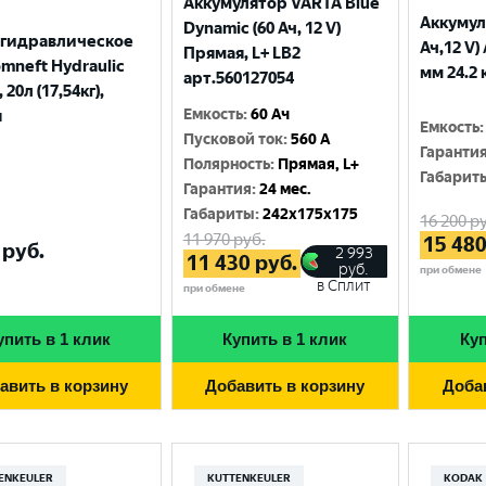
Аккумулятор VARTA Blue
Аккумул
Dynamic (60 Ач, 12 V)
 гидравлическое
Ач,12 V)
Прямая, L+ LB2
mneft Hydraulic
мм 24.2 
арт.560127054
 20л (17,54кг),
Емкость
:
60 Ач
я
Емкость
:
Пусковой ток
:
560 A
Гаранти
Полярность
:
Прямая, L+
Габарит
Гарантия
:
24 мес.
Габариты
:
242x175x175
16 200
ру
11 970
руб.
15 48
руб.
2 993
11 430
руб.
руб.
при обмене
в Сплит
при обмене
упить в 1 клик
Купить в 1 клик
Куп
авить в корзину
Добавить в корзину
Доба
ENKEULER
KUTTENKEULER
KODAK