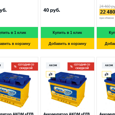
24 460
ру
уб.
40
руб.
22 48
при обмене
упить в 1 клик
Купить в 1 клик
Куп
авить в корзину
Добавить в корзину
Доба
СЕГОДНЯ СО
СЕГОДНЯ СО
М
АКОМ
АКОМ
СКИДКОЙ
СКИДКОЙ
улятор AKOM +EFB
Аккумулятор AKOM +EFB
Аккумул