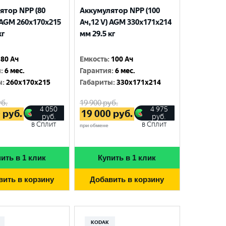
ятор NPP (80
Аккумулятор NPP (100
 AGM 260x170x215
Ач,12 V) AGM 330x171x214
кг
мм 29.5 кг
80 Ач
Емкость
:
100 Ач
я
:
6 мес.
Гарантия
:
6 мес.
ы
:
260x170x215
Габариты
:
330x171x214
б.
19 900
руб.
4 050
4 975
0
руб.
19 000
руб.
руб.
руб.
в Сплит
в Сплит
при обмене
ить в 1 клик
Купить в 1 клик
вить в корзину
Добавить в корзину
KODAK