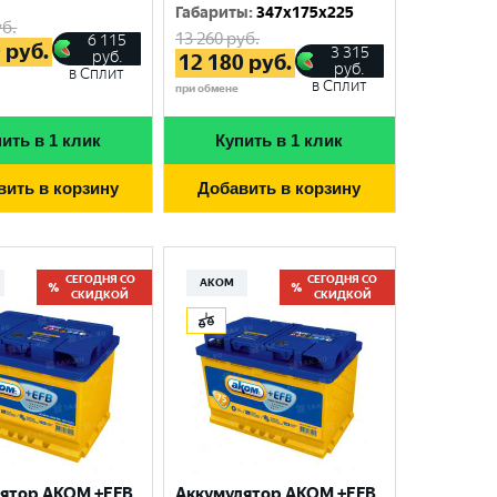
Габариты
:
347x175x225
б.
13 260
руб.
6 115
0
руб.
3 315
руб.
12 180
руб.
руб.
в Сплит
в Сплит
при обмене
ить в 1 клик
Купить в 1 клик
вить в корзину
Добавить в корзину
СЕГОДНЯ СО
СЕГОДНЯ СО
АКОМ
СКИДКОЙ
СКИДКОЙ
ятор AKOM +EFB
Аккумулятор AKOM +EFB