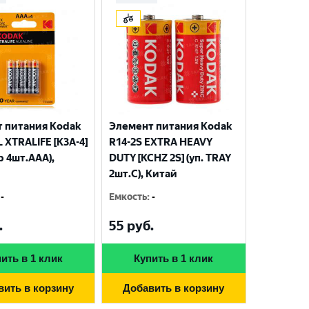
 питания Kodak
Элемент питания Kodak
 XTRALIFE [K3A-4]
R14-2S EXTRA HEAVY
р 4шт.AАА),
DUTY [KCHZ 2S] (уп. TRAY
2шт.C), Китай
-
Емкость
:
-
.
55
руб.
ить в 1 клик
Купить в 1 клик
вить в корзину
Добавить в корзину