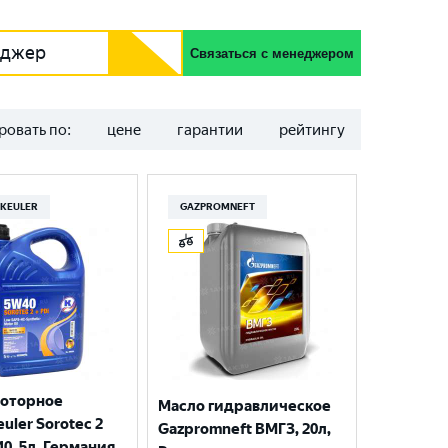
еджер
Связаться с менеджером
ровать по:
цене
гарантии
рейтингу
KEULER
GAZPROMNEFT
моторное
Масло гидравлическое
uler Sorotec 2
Gazpromneft ВМГЗ, 20л,
40, 5л, Германия