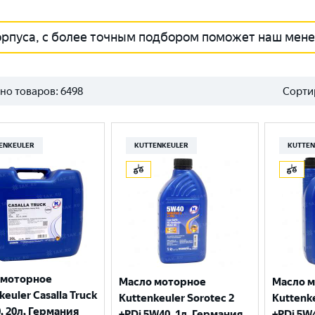
орпуса, с более точным подбором поможет наш мен
но товаров:
6498
Сорти
ENKEULER
KUTTENKEULER
KUTTEN
 моторное
Масло моторное
Масло 
keuler Casalla Truck
Kuttenkeuler Sorotec 2
Kuttenke
, 20л, Германия
+PDi 5W40, 1л, Германия
+PDi 5W