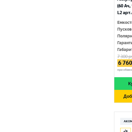
210 Ач
(60 Ач,
MINSU
800 A
L2 арт
215 Ач
MOLL
815 A
Емкост
220 Ач
Пусков
MUTLU
820 A
Полярн
225 Ач
MYWAY
Гарант
830 A
230 Ач
Габари
NORDSTERN
840 A
7 300
р
250 Ач
6 76
NORDSTERN Evolution
850 A
при обме
OPTIMA
860 A
К
POLUS ARCTIC
870 A
Доб
RIDER
880 A
ROCKET
890 A
SEBANG
АКО
900 A