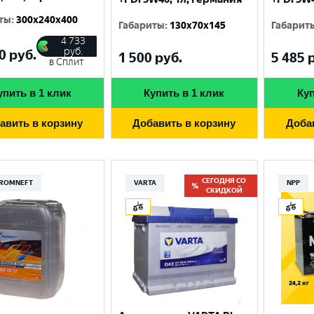
ты
:
300x240x400
Габариты
:
130x70x145
Габарит
4 733
руб.
0
руб.
1 500
руб.
5 485
р
в Сплит
упить в 1 клик
Купить в 1 клик
Куп
авить в корзину
Добавить в корзину
Доба
СЕГОДНЯ СО
ROMNEFT
VARTA
NPP
СКИДКОЙ