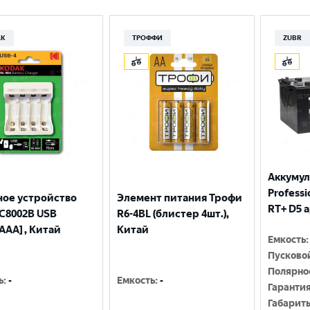
Москва
AK
ТРОФФИ
ZUBR
Аккумул
Professio
ное устройство
Элемент питания Трофи
RT+ D5 
С8002B USB
R6-4BL (блистер 4шт.),
AAA] , Китай
Китай
Емкость
:
Пусково
Полярно
ь
:
-
Емкость
:
-
Гаранти
Габарит