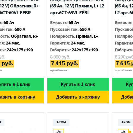
 12 V) Обратная, R+
(65 Ач, 12 V) Прямая, L+ L2
(65 Ач, 
.6CТ-60VL EFBR
арт.6СТ-65VL EFBL
L2 арт.
ь
:
60 Ач
Емкость
:
65 Ач
Емкость
:
ой ток
:
600 A
Пусковой ток
:
650 A
Пусково
ость
:
Обратная, R+
Полярность
:
Прямая, L+
Полярно
ия
:
24 мес.
Гарантия
:
24 мес.
Гаранти
ты
:
242x175x190
Габариты
:
242x175x190
Габарит
уб.
8 000
руб.
8 200
руб
0
руб.
7 415
руб.
7 615
не
при обмене
при обмене
упить в 1 клик
Купить в 1 клик
Куп
авить в корзину
Добавить в корзину
Доба
М
АКОМ
АКОМ