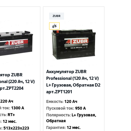
ZUBR
Аккумулятор ZUBR
ятор ZUBR
Professional (120 Ач, 12 V)
nal (220 Ач, 12 V)
L+ Грузовая, Обратная D2
арт.ZPT2204
арт.ZPT1201
220 Ач
Емкость
:
120 Ач
й ток
:
1300 A
Пусковой ток
:
950 A
сть
:
RT+
Полярность
:
L+ Грузовая,
Обратная
я
:
12 мес.
Гарантия
:
12 мес.
ы
:
513x223x223