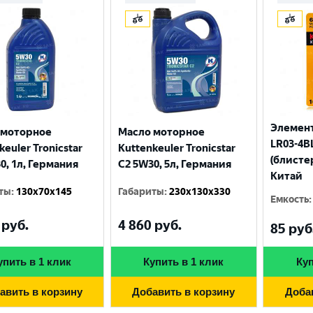
Элемент
 моторное
Масло моторное
LR03-4BL
keuler Tronicstar
Kuttenkeuler Tronicstar
(блисте
0, 1л, Германия
C2 5W30, 5л, Германия
Китай
ты
:
130x70x145
Габариты
:
230x130x330
Емкость
:
руб.
4 860
руб.
Выберите ваш город
85
руб
упить в 1 клик
Купить в 1 клик
Куп
Великий Новгород
Санкт-Петербург
авить в корзину
Добавить в корзину
Доба
Гатчина
Смоленск