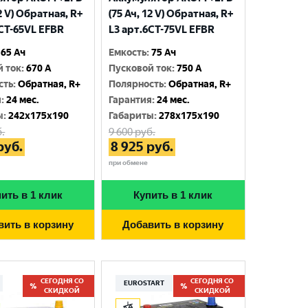
12 V) Обратная, R+
(75 Ач, 12 V) Обратная, R+
6CT-65VL EFBR
L3 арт.6СТ-75VL EFBR
65 Ач
Емкость
:
75 Ач
й ток
:
670 A
Пусковой ток
:
750 A
сть
:
Обратная, R+
Полярность
:
Обратная, R+
я
:
24 мес.
Гарантия
:
24 мес.
ы
:
242x175x190
Габариты
:
278x175x190
.
9 600
руб.
руб.
8 925
руб.
при обмене
ить в 1 клик
Купить в 1 клик
вить в корзину
Добавить в корзину
СЕГОДНЯ СО
СЕГОДНЯ СО
EUROSTART
СКИДКОЙ
СКИДКОЙ