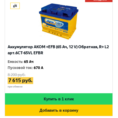
Аккумулятор AKOM +EFB (65 Ач, 12 V) Обратная, R+ L2
арт.6CT-65VL EFBR
Емкость
:
65 Ач
Пусковой ток
:
670 A
8 200
руб.
7 615
руб.
при обмене
Купить в 1 клик
Добавить в корзину