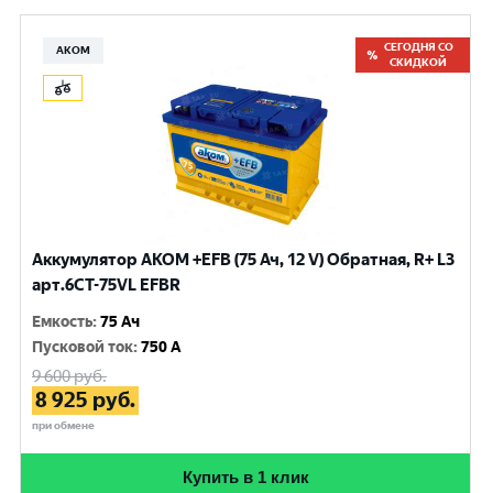
СЕГОДНЯ СО
АКОМ
СКИДКОЙ
Аккумулятор AKOM +EFB (75 Ач, 12 V) Обратная, R+ L3
арт.6СТ-75VL EFBR
Емкость
:
75 Ач
Пусковой ток
:
750 A
9 600
руб.
8 925
руб.
при обмене
Купить в 1 клик