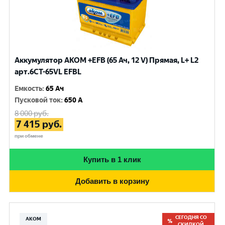
Аккумулятор AKOM +EFB (65 Ач, 12 V) Прямая, L+ L2
арт.6СТ-65VL EFBL
Емкость
:
65 Ач
Пусковой ток
:
650 A
8 000
руб.
7 415
руб.
при обмене
Купить в 1 клик
Добавить в корзину
СЕГОДНЯ СО
АКОМ
СКИДКОЙ