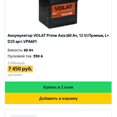
Аккумулятор VOLAT Prime Asia (60 Ач, 12 V) Прямая, L+
D23 арт.VPA601
Емкость
:
60 Ач
Пусковой ток
:
550 A
7 990
руб.
7 450
руб.
при обмене
Купить в 1 клик
Добавить в корзину