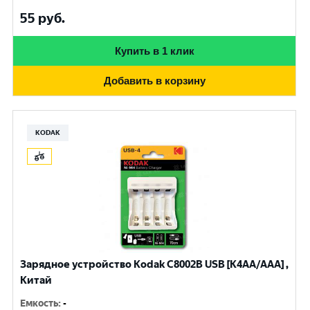
55
руб.
Купить в 1 клик
Добавить в корзину
KODAK
Зарядное устройство Kodak С8002B USB [K4AA/AAA] ,
Китай
Емкость
:
-