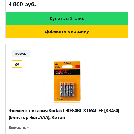
4 860
руб.
Купить в 1 клик
Добавить в корзину
KODAK
Элемент питания Kodak LR03-4BL XTRALIFE [K3A-4]
(блистер 4шт.AАА), Китай
Емкость
:
-