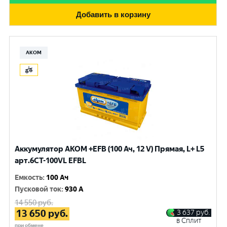
Добавить в корзину
АКОМ
Аккумулятор AKOM +EFB (100 Ач, 12 V) Прямая, L+ L5
арт.6СТ-100VL EFBL
Емкость
:
100 Ач
Пусковой ток
:
930 A
14 550
руб.
13 650
руб.
3 637
руб.
в Сплит
при обмене