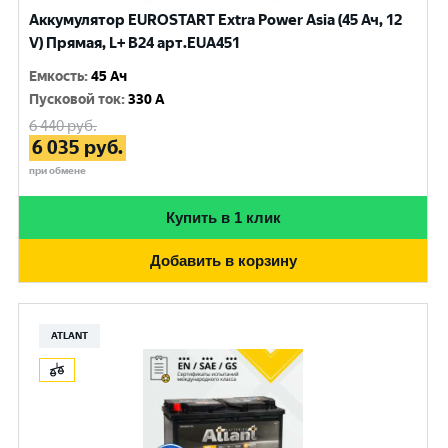
Аккумулятор EUROSTART Extra Power Asia (45 Ач, 12
V) Прямая, L+ B24 арт.EUA451
Емкость
:
45 Ач
Пусковой ток
:
330 A
6 440
руб.
6 035
руб.
при обмене
Купить в 1 клик
Добавить в корзину
ATLANT