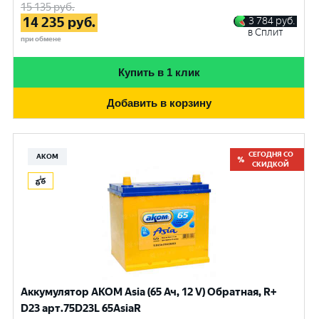
15 135
руб.
14 235
руб.
3 784
руб.
в Сплит
при обмене
Купить в 1 клик
Добавить в корзину
СЕГОДНЯ СО
АКОМ
СКИДКОЙ
Аккумулятор AKOM Asia (65 Ач, 12 V) Обратная, R+
D23 арт.75D23L 65AsiaR