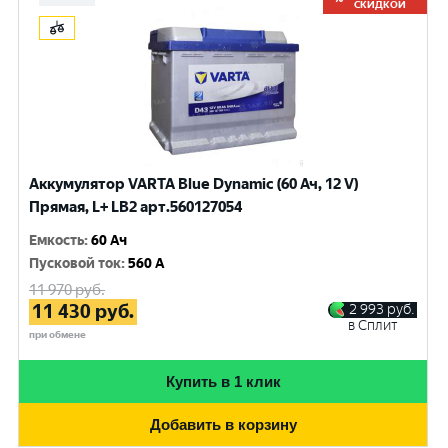
СКИДКОЙ
Аккумулятор VARTA Blue Dynamic (60 Ач, 12 V)
Прямая, L+ LB2 арт.560127054
Емкость
:
60 Ач
Пусковой ток
:
560 A
11 970
руб.
11 430
руб.
2 993
руб.
в Сплит
при обмене
Купить в 1 клик
Добавить в корзину