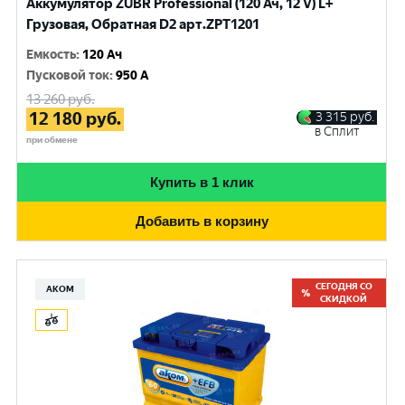
Аккумулятор ZUBR Professional (120 Ач, 12 V) L+
Грузовая, Обратная D2 арт.ZPT1201
Емкость
:
120 Ач
Пусковой ток
:
950 A
13 260
руб.
12 180
руб.
3 315
руб.
в Сплит
при обмене
Купить в 1 клик
Добавить в корзину
СЕГОДНЯ СО
АКОМ
СКИДКОЙ