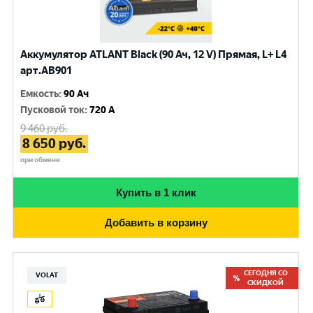
Аккумулятор ATLANT Black (90 Ач, 12 V) Прямая, L+ L4
арт.AB901
Емкость
:
90 Ач
Пусковой ток
:
720 A
9 460
руб.
8 650
руб.
при обмене
Купить в 1 клик
Добавить в корзину
СЕГОДНЯ СО
VOLAT
СКИДКОЙ