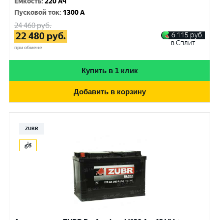
Емкость
:
220 Ач
Пусковой ток
:
1300 A
24 460
руб.
22 480
руб.
6 115
руб.
в Сплит
при обмене
Купить в 1 клик
Добавить в корзину
ZUBR