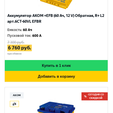
Аккумулятор AKOM +EFB (60 Ач, 12 V) Обратная, R+ L2
арт.6CТ-60VL EFBR
Емкость
:
60 Ач
Пусковой ток
:
600 A
7 300
руб.
6 760
руб.
при обмене
Купить в 1 клик
Добавить в корзину
СЕГОДНЯ СО
АКОМ
СКИДКОЙ