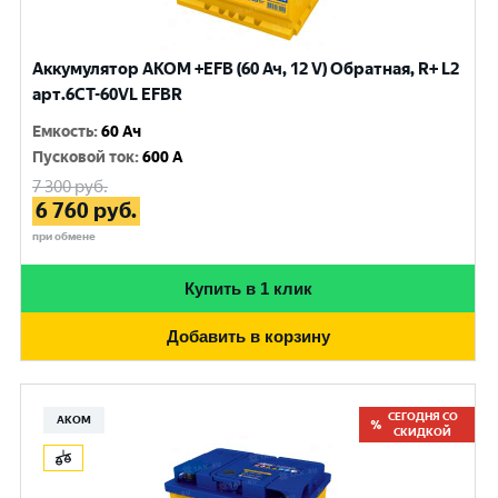
Аккумулятор AKOM +EFB (60 Ач, 12 V) Обратная, R+ L2
арт.6CТ-60VL EFBR
Емкость
:
60 Ач
Пусковой ток
:
600 A
7 300
руб.
6 760
руб.
при обмене
Купить в 1 клик
Добавить в корзину
СЕГОДНЯ СО
АКОМ
СКИДКОЙ