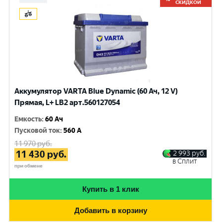
СКИДКОЙ
Аккумулятор VARTA Blue Dynamic (60 Ач, 12 V)
Прямая, L+ LB2 арт.560127054
Емкость
:
60 Ач
Пусковой ток
:
560 A
11 970
руб.
11 430
руб.
2 993
руб.
в Сплит
при обмене
Купить в 1 клик
Добавить в корзину