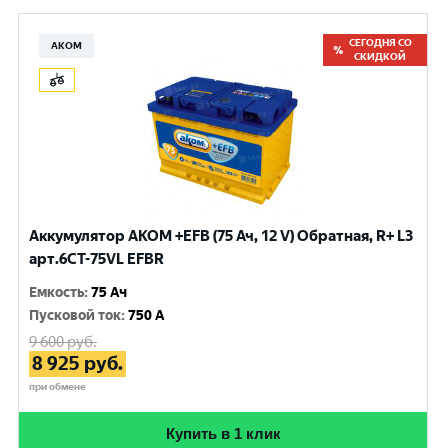
СЕГОДНЯ СО
АКОМ
СКИДКОЙ
Аккумулятор AKOM +EFB (75 Ач, 12 V) Обратная, R+ L3
арт.6СТ-75VL EFBR
Емкость
:
75 Ач
Пусковой ток
:
750 A
9 600
руб.
8 925
руб.
при обмене
Купить в 1 клик