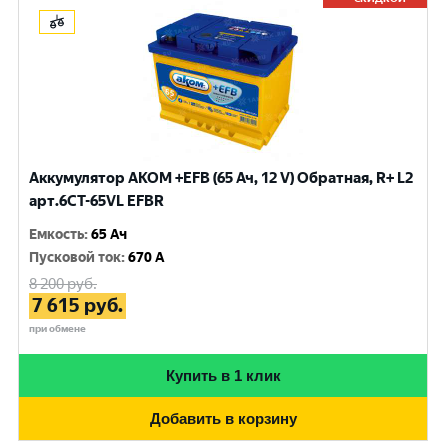
Аккумулятор AKOM +EFB (65 Ач, 12 V) Обратная, R+ L2
арт.6CT-65VL EFBR
Емкость
:
65 Ач
Пусковой ток
:
670 A
8 200
руб.
7 615
руб.
при обмене
Купить в 1 клик
Добавить в корзину