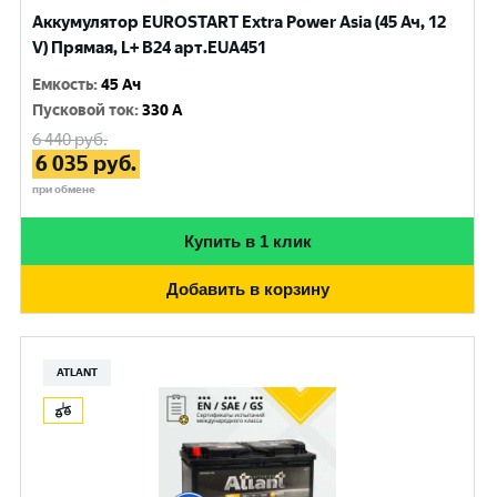
Аккумулятор EUROSTART Extra Power Asia (45 Ач, 12
V) Прямая, L+ B24 арт.EUA451
Емкость
:
45 Ач
Пусковой ток
:
330 A
6 440
руб.
6 035
руб.
при обмене
Купить в 1 клик
Добавить в корзину
ATLANT