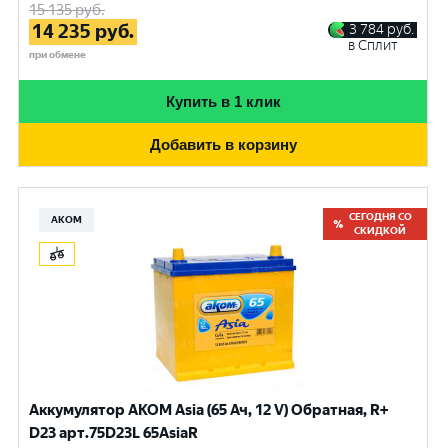
15 135
руб.
14 235
руб.
3 784
руб.
в Сплит
при обмене
Купить в 1 клик
Добавить в корзину
СЕГОДНЯ СО
АКОМ
СКИДКОЙ
Аккумулятор AKOM Asia (65 Ач, 12 V) Обратная, R+
D23 арт.75D23L 65AsiaR