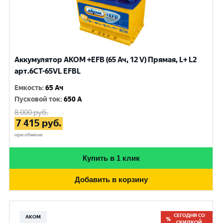
Аккумулятор AKOM +EFB (65 Ач, 12 V) Прямая, L+ L2
арт.6СТ-65VL EFBL
Емкость
:
65 Ач
Пусковой ток
:
650 A
8 000
руб.
7 415
руб.
при обмене
Купить в 1 клик
Добавить в корзину
СЕГОДНЯ СО
АКОМ
СКИДКОЙ