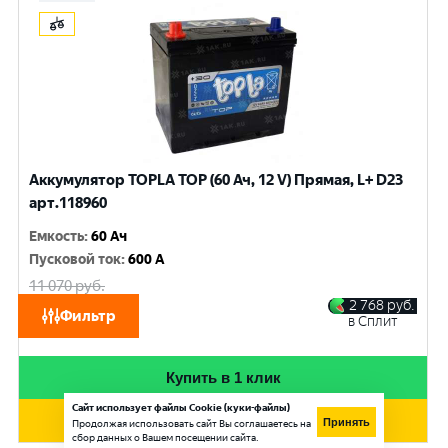
Аккумулятор TOPLA TOP (60 Ач, 12 V) Прямая, L+ D23
арт.118960
Емкость
:
60 Ач
Пусковой ток
:
600 A
11 070
руб.
10 530
руб.
2 768
руб.
Фильтр
в Сплит
при обмене
Купить в 1 клик
Сайт использует файлы Cookie (куки-файлы)
Добавить в корзину
Принять
Продолжая использовать сайт Вы соглашаетесь на
сбор данных о Вашем посещении сайта.