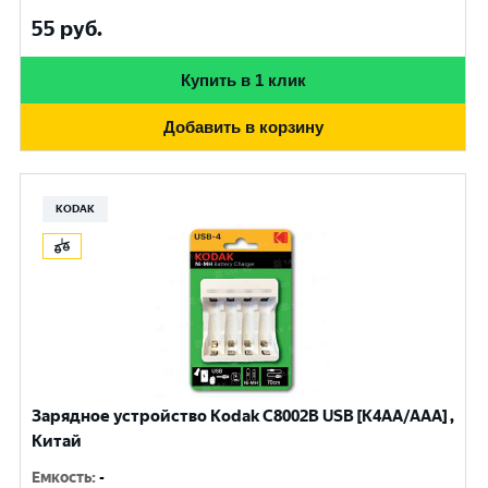
55
руб.
Купить в 1 клик
Добавить в корзину
KODAK
Зарядное устройство Kodak С8002B USB [K4AA/AAA] ,
Китай
Емкость
:
-