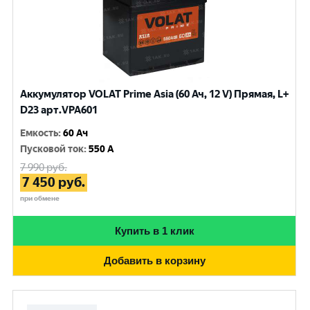
Аккумулятор VOLAT Prime Asia (60 Ач, 12 V) Прямая, L+
D23 арт.VPA601
Емкость
:
60 Ач
Пусковой ток
:
550 A
7 990
руб.
7 450
руб.
при обмене
Купить в 1 клик
Добавить в корзину