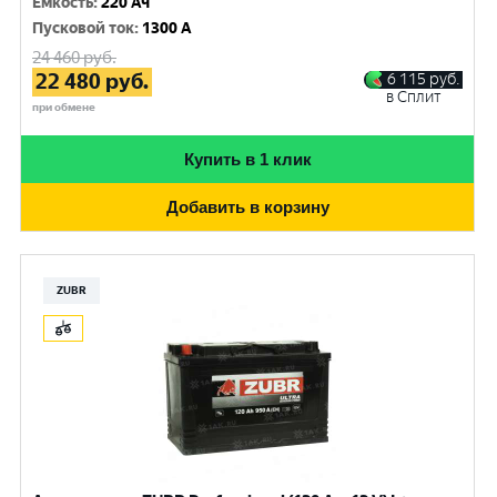
Емкость
:
220 Ач
Пусковой ток
:
1300 A
24 460
руб.
22 480
руб.
6 115
руб.
в Сплит
при обмене
Купить в 1 клик
Добавить в корзину
ZUBR