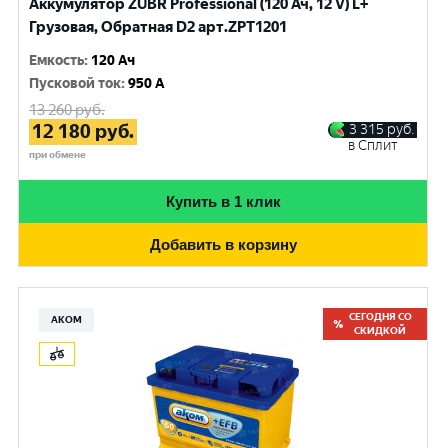
Аккумулятор ZUBR Professional (120 Ач, 12 V) L+
Грузовая, Обратная D2 арт.ZPT1201
Емкость
:
120 Ач
Пусковой ток
:
950 A
13 260
руб.
12 180
руб.
3 315
руб.
в Сплит
при обмене
Купить в 1 клик
Добавить в корзину
СЕГОДНЯ СО
АКОМ
СКИДКОЙ