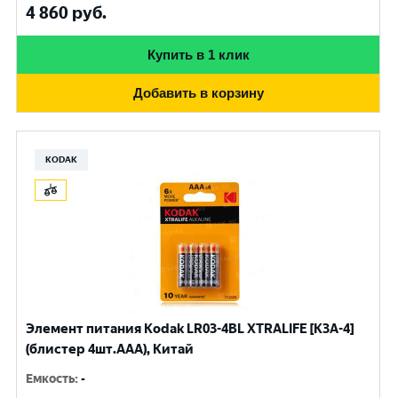
4 860
руб.
Купить в 1 клик
Добавить в корзину
KODAK
Элемент питания Kodak LR03-4BL XTRALIFE [K3A-4]
(блистер 4шт.AАА), Китай
Емкость
:
-