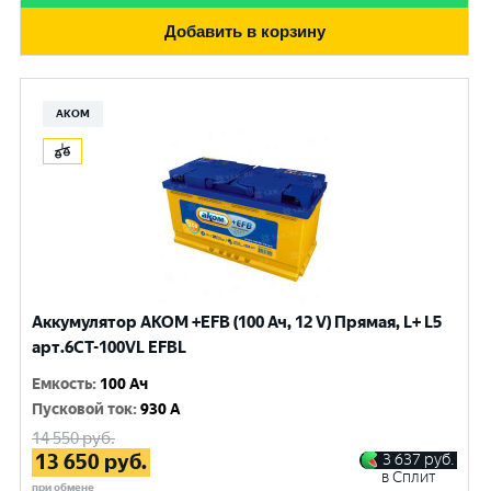
Добавить в корзину
АКОМ
Аккумулятор AKOM +EFB (100 Ач, 12 V) Прямая, L+ L5
арт.6СТ-100VL EFBL
Емкость
:
100 Ач
Пусковой ток
:
930 A
14 550
руб.
13 650
руб.
3 637
руб.
в Сплит
при обмене