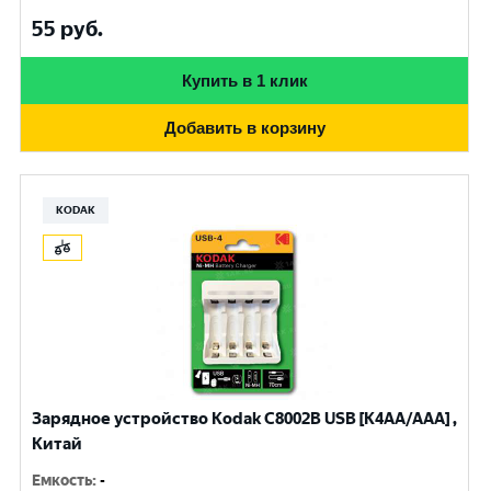
55
руб.
Купить в 1 клик
Добавить в корзину
KODAK
Зарядное устройство Kodak С8002B USB [K4AA/AAA] ,
Китай
Емкость
:
-