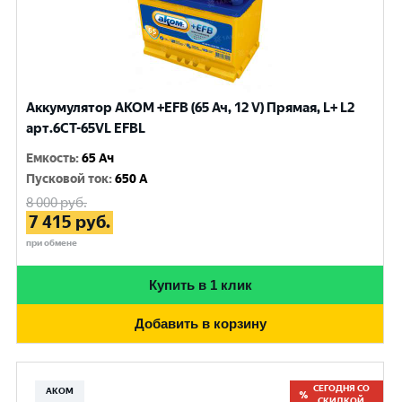
Аккумулятор AKOM +EFB (65 Ач, 12 V) Прямая, L+ L2
арт.6СТ-65VL EFBL
Емкость
:
65 Ач
Пусковой ток
:
650 A
8 000
руб.
7 415
руб.
при обмене
Купить в 1 клик
Добавить в корзину
СЕГОДНЯ СО
АКОМ
СКИДКОЙ