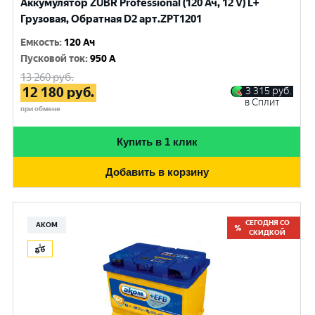
Аккумулятор ZUBR Professional (120 Ач, 12 V) L+
Грузовая, Обратная D2 арт.ZPT1201
Емкость
:
120 Ач
Пусковой ток
:
950 A
13 260
руб.
12 180
руб.
3 315
руб.
в Сплит
при обмене
Купить в 1 клик
Добавить в корзину
СЕГОДНЯ СО
АКОМ
СКИДКОЙ