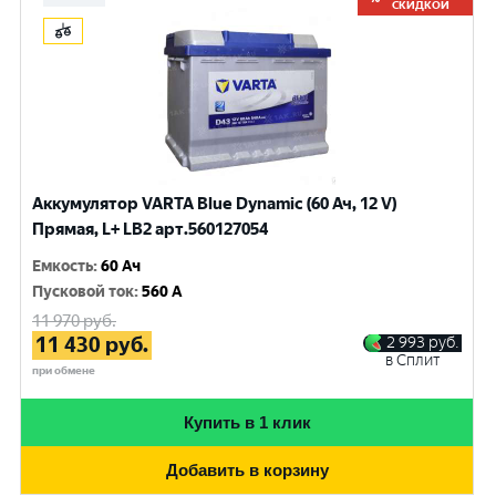
СКИДКОЙ
Аккумулятор VARTA Blue Dynamic (60 Ач, 12 V)
Прямая, L+ LB2 арт.560127054
Емкость
:
60 Ач
Пусковой ток
:
560 A
11 970
руб.
11 430
руб.
2 993
руб.
в Сплит
при обмене
Купить в 1 клик
Добавить в корзину