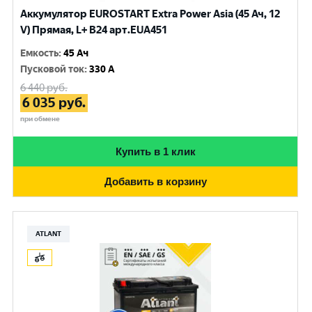
Аккумулятор EUROSTART Extra Power Asia (45 Ач, 12
V) Прямая, L+ B24 арт.EUA451
Емкость
:
45 Ач
Пусковой ток
:
330 A
6 440
руб.
6 035
руб.
при обмене
Купить в 1 клик
Добавить в корзину
ATLANT