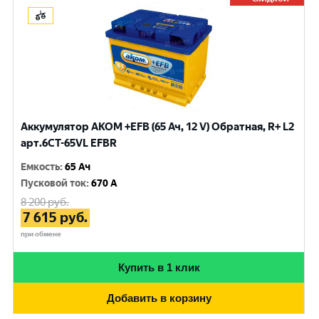
Аккумулятор AKOM +EFB (65 Ач, 12 V) Обратная, R+ L2
арт.6CT-65VL EFBR
Емкость
:
65 Ач
Пусковой ток
:
670 A
8 200
руб.
7 615
руб.
при обмене
Купить в 1 клик
Добавить в корзину