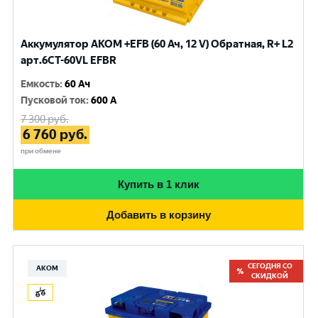
Аккумулятор AKOM +EFB (60 Ач, 12 V) Обратная, R+ L2
арт.6CТ-60VL EFBR
Емкость
:
60 Ач
Пусковой ток
:
600 A
7 300
руб.
6 760
руб.
при обмене
Купить в 1 клик
Добавить в корзину
СЕГОДНЯ СО
АКОМ
СКИДКОЙ