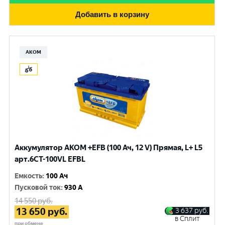
Добавить в корзину
АКОМ
Аккумулятор AKOM +EFB (100 Ач, 12 V) Прямая, L+ L5
арт.6СТ-100VL EFBL
Емкость
:
100 Ач
Пусковой ток
:
930 A
14 550
руб.
13 650
руб.
3 637
руб.
в Сплит
при обмене