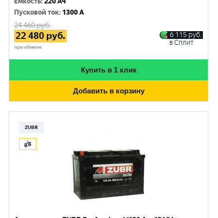
Емкость
:
220 Ач
Пусковой ток
:
1300 A
24 460
руб.
22 480
руб.
6 115
руб.
в Сплит
при обмене
Купить в 1 клик
Добавить в корзину
ZUBR