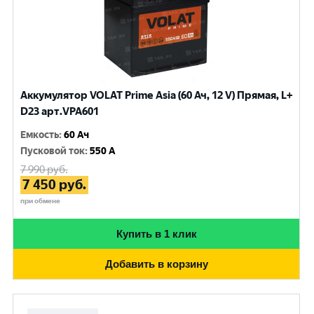
Аккумулятор VOLAT Prime Asia (60 Ач, 12 V) Прямая, L+
D23 арт.VPA601
Емкость
:
60 Ач
Пусковой ток
:
550 A
7 990
руб.
7 450
руб.
при обмене
Купить в 1 клик
Добавить в корзину