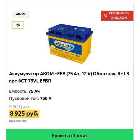
СЕГОДНЯ СО
АКОМ
СКИДКОЙ
Аккумулятор AKOM +EFB (75 Ач, 12 V) Обратная, R+ L3
арт.6СТ-75VL EFBR
Емкость
:
75 Ач
Пусковой ток
:
750 A
9 600
руб.
8 925
руб.
при обмене
Купить в 1 клик