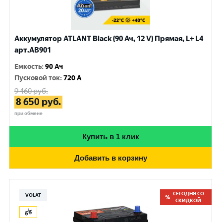
Аккумулятор ATLANT Black (90 Ач, 12 V) Прямая, L+ L4
арт.AB901
Емкость
:
90 Ач
Пусковой ток
:
720 A
9 460
руб.
8 650
руб.
при обмене
Купить в 1 клик
Добавить в корзину
СЕГОДНЯ СО
VOLAT
СКИДКОЙ