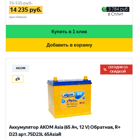
15 135
руб.
14 235
руб.
3 784
руб.
в Сплит
при обмене
Купить в 1 клик
Добавить в корзину
СЕГОДНЯ СО
АКОМ
СКИДКОЙ
Аккумулятор AKOM Asia (65 Ач, 12 V) Обратная, R+
D23 арт.75D23L 65AsiaR