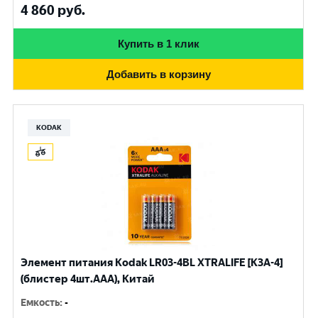
4 860
руб.
Купить в 1 клик
Добавить в корзину
KODAK
Элемент питания Kodak LR03-4BL XTRALIFE [K3A-4]
(блистер 4шт.AАА), Китай
Емкость
:
-