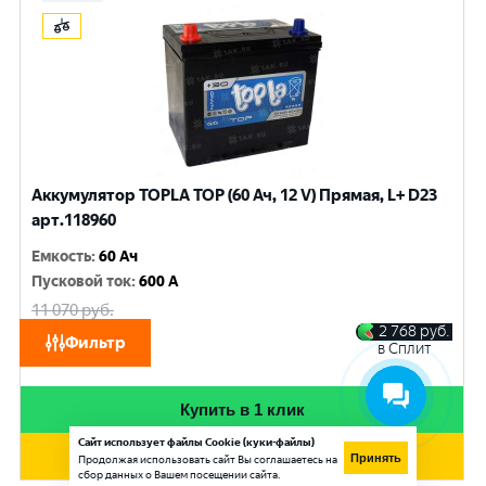
Аккумулятор TOPLA TOP (60 Ач, 12 V) Прямая, L+ D23
арт.118960
Емкость
:
60 Ач
Пусковой ток
:
600 A
11 070
руб.
10 530
руб.
2 768
руб.
Фильтр
в Сплит
при обмене
Купить в 1 клик
Сайт использует файлы Cookie (куки-файлы)
Добавить в корзину
Принять
Продолжая использовать сайт Вы соглашаетесь на
сбор данных о Вашем посещении сайта.