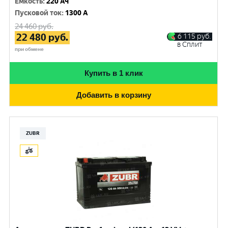
Емкость
:
220 Ач
Пусковой ток
:
1300 A
24 460
руб.
22 480
руб.
6 115
руб.
в Сплит
при обмене
Купить в 1 клик
Добавить в корзину
ZUBR