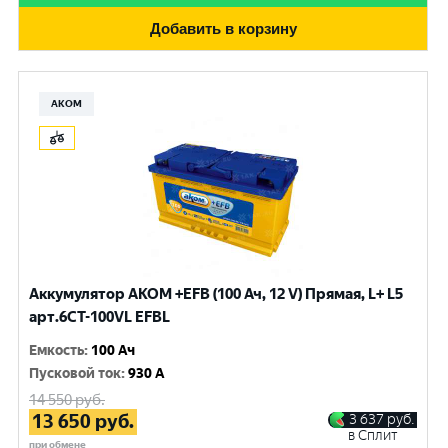
Добавить в корзину
АКОМ
Аккумулятор AKOM +EFB (100 Ач, 12 V) Прямая, L+ L5
арт.6СТ-100VL EFBL
Емкость
:
100 Ач
Пусковой ток
:
930 A
14 550
руб.
13 650
руб.
3 637
руб.
в Сплит
при обмене