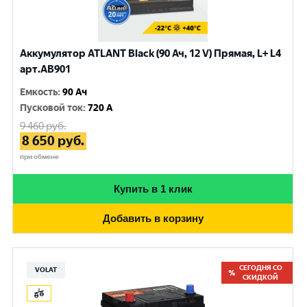
Аккумулятор ATLANT Black (90 Ач, 12 V) Прямая, L+ L4
арт.AB901
Емкость
:
90 Ач
Пусковой ток
:
720 A
9 460
руб.
8 650
руб.
при обмене
Купить в 1 клик
Добавить в корзину
СЕГОДНЯ СО
VOLAT
СКИДКОЙ