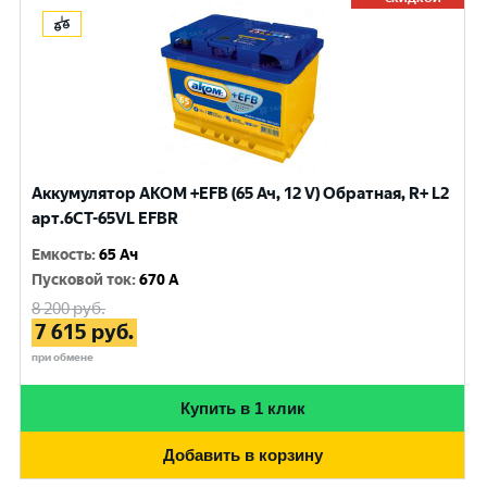
Аккумулятор AKOM +EFB (65 Ач, 12 V) Обратная, R+ L2
арт.6CT-65VL EFBR
Емкость
:
65 Ач
Пусковой ток
:
670 A
8 200
руб.
7 615
руб.
при обмене
Купить в 1 клик
Добавить в корзину