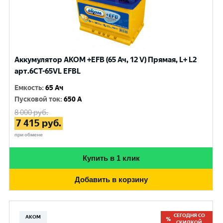
Аккумулятор AKOM +EFB (65 Ач, 12 V) Прямая, L+ L2
арт.6СТ-65VL EFBL
Емкость
:
65 Ач
Пусковой ток
:
650 A
8 000
руб.
7 415
руб.
при обмене
Купить в 1 клик
Добавить в корзину
СЕГОДНЯ СО
АКОМ
СКИДКОЙ