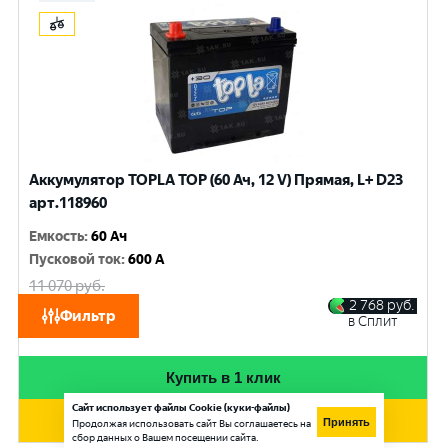
Аккумулятор TOPLA TOP (60 Ач, 12 V) Прямая, L+ D23
арт.118960
Емкость
:
60 Ач
Пусковой ток
:
600 A
11 070
руб.
10 530
руб.
2 768
руб.
Фильтр
в Сплит
при обмене
Купить в 1 клик
Сайт использует файлы Cookie (куки-файлы)
Добавить в корзину
Принять
Продолжая использовать сайт Вы соглашаетесь на
сбор данных о Вашем посещении сайта.