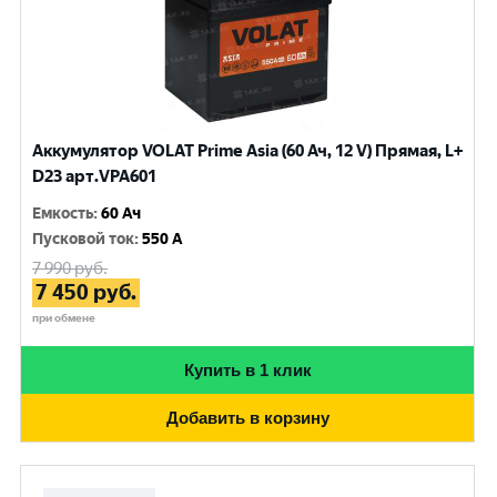
Аккумулятор VOLAT Prime Asia (60 Ач, 12 V) Прямая, L+
D23 арт.VPA601
Емкость
:
60 Ач
Пусковой ток
:
550 A
7 990
руб.
7 450
руб.
при обмене
Купить в 1 клик
Добавить в корзину