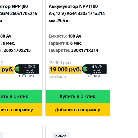
ятор NPP (80
Аккумулятор NPP (100
 AGM 260x170x215
Ач,12 V) AGM 330x171x214
кг
мм 29.5 кг
80 Ач
Емкость
:
100 Ач
я
:
6 мес.
Гарантия
:
6 мес.
ы
:
260x170x215
Габариты
:
330x171x214
б.
19 900
руб.
4 050
4 975
0
руб.
19 000
руб.
руб.
руб.
в Сплит
в Сплит
при обмене
ить в 1 клик
Купить в 1 клик
вить в корзину
Добавить в корзину
KODAK