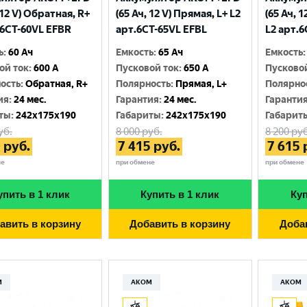
 12 V) Обратная, R+
(65 Ач, 12 V) Прямая, L+ L2
(65 Ач, 
.6CТ-60VL EFBR
арт.6СТ-65VL EFBL
L2 арт.
ь
:
60 Ач
Емкость
:
65 Ач
Емкость
:
ой ток
:
600 A
Пусковой ток
:
650 A
Пусково
ость
:
Обратная, R+
Полярность
:
Прямая, L+
Полярно
ия
:
24 мес.
Гарантия
:
24 мес.
Гаранти
ты
:
242x175x190
Габариты
:
242x175x190
Габарит
уб.
8 000
руб.
8 200
руб
0
руб.
7 415
руб.
7 615
не
при обмене
при обмене
упить в 1 клик
Купить в 1 клик
Куп
авить в корзину
Добавить в корзину
Доба
М
АКОМ
АКОМ