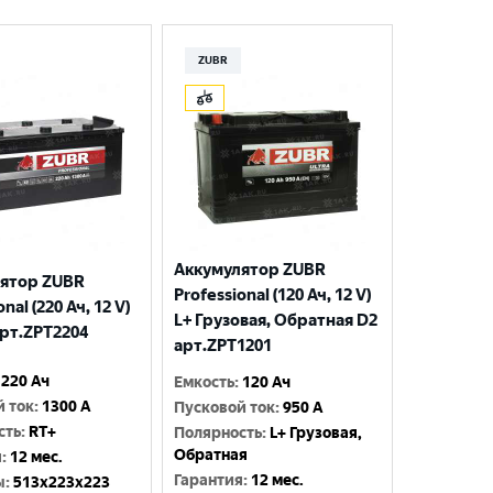
ZUBR
Аккумулятор ZUBR
ятор ZUBR
Professional (120 Ач, 12 V)
nal (220 Ач, 12 V)
L+ Грузовая, Обратная D2
арт.ZPT2204
арт.ZPT1201
220 Ач
Емкость
:
120 Ач
й ток
:
1300 A
Пусковой ток
:
950 A
сть
:
RT+
Полярность
:
L+ Грузовая,
Обратная
я
:
12 мес.
Гарантия
:
12 мес.
ы
:
513x223x223