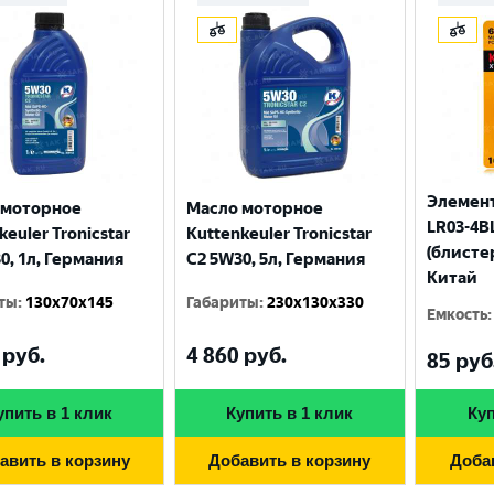
Элемент
 моторное
Масло моторное
LR03-4BL
keuler Tronicstar
Kuttenkeuler Tronicstar
(блисте
0, 1л, Германия
C2 5W30, 5л, Германия
Китай
ты
:
130x70x145
Габариты
:
230x130x330
Емкость
:
руб.
4 860
руб.
Выберите ваш город
85
руб
упить в 1 клик
Купить в 1 клик
Куп
Великий Новгород
Санкт-Петербург
авить в корзину
Добавить в корзину
Доба
Гатчина
Смоленск