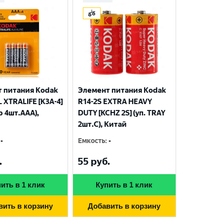
 питания Kodak
Элемент питания Kodak
 XTRALIFE [K3A-4]
R14-2S EXTRA HEAVY
р 4шт.AАА),
DUTY [KCHZ 2S] (уп. TRAY
2шт.C), Китай
-
Емкость
:
-
.
55
руб.
ить в 1 клик
Купить в 1 клик
вить в корзину
Добавить в корзину