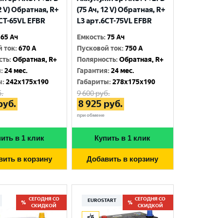
12 V) Обратная, R+
(75 Ач, 12 V) Обратная, R+
6CT-65VL EFBR
L3 арт.6СТ-75VL EFBR
65 Ач
Емкость
:
75 Ач
й ток
:
670 A
Пусковой ток
:
750 A
сть
:
Обратная, R+
Полярность
:
Обратная, R+
я
:
24 мес.
Гарантия
:
24 мес.
ы
:
242x175x190
Габариты
:
278x175x190
.
9 600
руб.
руб.
8 925
руб.
при обмене
ить в 1 клик
Купить в 1 клик
вить в корзину
Добавить в корзину
СЕГОДНЯ СО
СЕГОДНЯ СО
EUROSTART
СКИДКОЙ
СКИДКОЙ