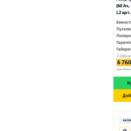
210 Ач
(60 Ач,
MINSU
800 A
L2 арт
215 Ач
MOLL
815 A
Емкост
220 Ач
Пусков
MUTLU
820 A
Полярн
225 Ач
MYWAY
Гарант
830 A
230 Ач
Габари
NORDSTERN
840 A
7 300
р
250 Ач
6 76
NORDSTERN Evolution
850 A
при обме
OPTIMA
860 A
К
POLUS ARCTIC
870 A
Доб
RIDER
880 A
ROCKET
890 A
SEBANG
АКО
900 A