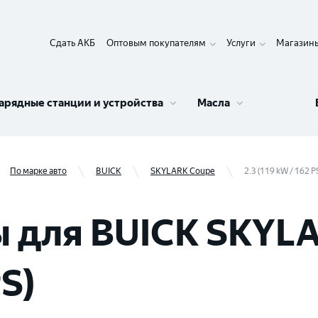
Сдать АКБ
Оптовым покупателям
Услуги
Магазин
арядные станции и устройства
Масла
По марке авто
BUICK
SKYLARK Coupe
2.3 (119 kW / 162 P
 для BUICK SKYLA
S)