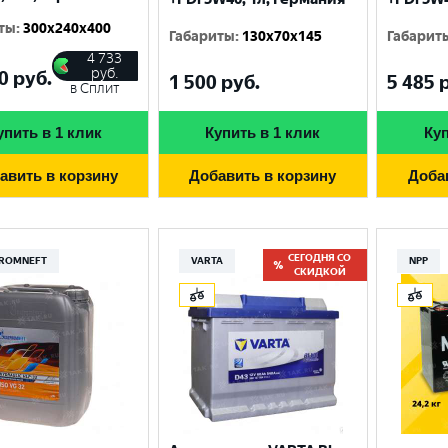
ты
:
300x240x400
Габариты
:
130x70x145
Габарит
4 733
руб.
0
руб.
1 500
руб.
5 485
р
в Сплит
упить в 1 клик
Купить в 1 клик
Куп
авить в корзину
Добавить в корзину
Доба
СЕГОДНЯ СО
ROMNEFT
VARTA
NPP
СКИДКОЙ