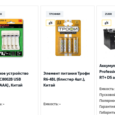
Москва
AK
ТРОФФИ
ZUBR
Аккумул
Professio
ное устройство
Элемент питания Трофи
RT+ D5 
С8002B USB
R6-4BL (блистер 4шт.),
AAA] , Китай
Китай
Емкость
:
Пусково
Полярно
ь
:
-
Емкость
:
-
Гаранти
Габарит