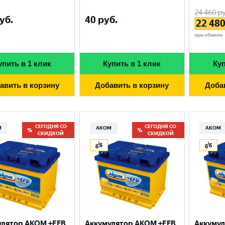
24 460
ру
уб.
40
руб.
22 48
при обмене
упить в 1 клик
Купить в 1 клик
Куп
авить в корзину
Добавить в корзину
Доба
СЕГОДНЯ СО
СЕГОДНЯ СО
М
АКОМ
АКОМ
СКИДКОЙ
СКИДКОЙ
улятор AKOM +EFB
Аккумулятор AKOM +EFB
Аккумул