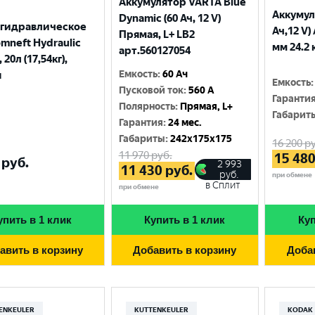
Аккумулятор VARTA Blue
Аккумул
Dynamic (60 Ач, 12 V)
 гидравлическое
Ач,12 V)
Прямая, L+ LB2
mneft Hydraulic
мм 24.2 
арт.560127054
 20л (17,54кг),
Емкость
:
60 Ач
я
Емкость
:
Пусковой ток
:
560 A
Гаранти
Полярность
:
Прямая, L+
Габарит
Гарантия
:
24 мес.
Габариты
:
242x175x175
16 200
ру
11 970
руб.
15 48
руб.
2 993
11 430
руб.
руб.
при обмене
в Сплит
при обмене
упить в 1 клик
Купить в 1 клик
Куп
авить в корзину
Добавить в корзину
Доба
ENKEULER
KUTTENKEULER
KODAK