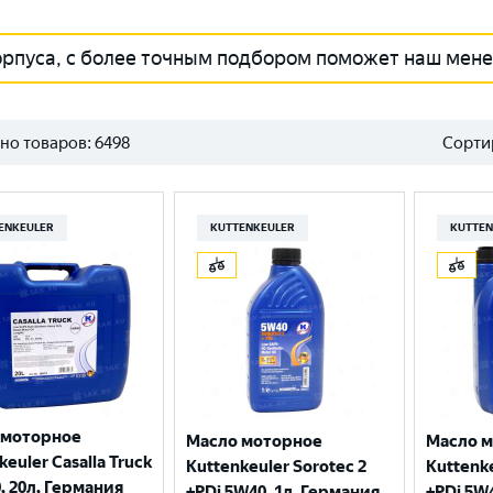
орпуса, с более точным подбором поможет наш мен
но товаров:
6498
Сорти
ENKEULER
KUTTENKEULER
KUTTEN
 моторное
Масло моторное
Масло 
keuler Casalla Truck
Kuttenkeuler Sorotec 2
Kuttenke
, 20л, Германия
+PDi 5W40, 1л, Германия
+PDi 5W