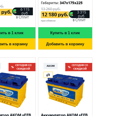
Габариты
:
347x175x225
б.
13 260
руб.
6 115
0
руб.
3 315
руб.
12 180
руб.
руб.
в Сплит
в Сплит
при обмене
ить в 1 клик
Купить в 1 клик
вить в корзину
Добавить в корзину
СЕГОДНЯ СО
СЕГОДНЯ СО
АКОМ
СКИДКОЙ
СКИДКОЙ
ятор AKOM +EFB
Аккумулятор AKOM +EFB