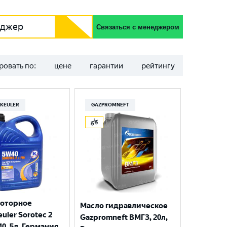
еджер
Связаться с менеджером
ровать по:
цене
гарантии
рейтингу
KEULER
GAZPROMNEFT
моторное
Масло гидравлическое
uler Sorotec 2
Gazpromneft ВМГЗ, 20л,
40, 5л, Германия