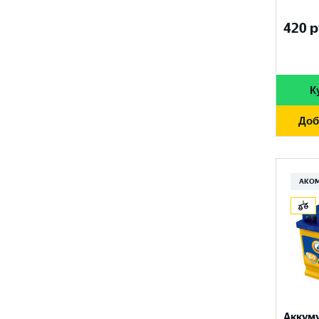
FURUKAWA BATTERY
690 A
96 Ач
420
р
GANZ
700 A
97 Ач
GIGAWATT
710 A
100 Ач
GIVER
К
720 A
105 Ач
HANKOOK
730 A
Доб
110 Ач
HOG
740 A
120 Ач
HOWTER
750 A
АКО
132 Ач
ISKRA ENERGY
760 A
140 Ач
MAGNUM
765 A
180 Ач
MEGA START
770 A
190 Ач
METACO
780 A
200 Ач
MILES
790 A
Аккум