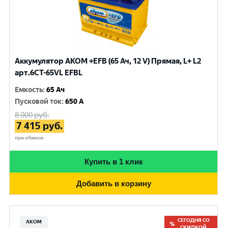
Аккумулятор AKOM +EFB (65 Ач, 12 V) Прямая, L+ L2
арт.6СТ-65VL EFBL
Емкость
:
65 Ач
Пусковой ток
:
650 A
8 000
руб.
7 415
руб.
при обмене
Купить в 1 клик
Добавить в корзину
СЕГОДНЯ СО
АКОМ
СКИДКОЙ