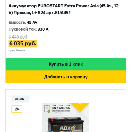
Аккумулятор EUROSTART Extra Power Asia (45 Ач, 12
V) Прямая, L+ B24 арт.EUA451
Емкость
:
45 Ач
Пусковой ток
:
330 A
6 440
руб.
6 035
руб.
при обмене
Купить в 1 клик
Добавить в корзину
ATLANT