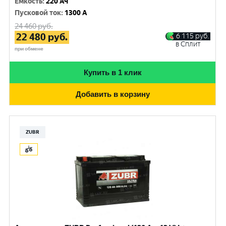
Емкость
:
220 Ач
Пусковой ток
:
1300 A
24 460
руб.
22 480
руб.
6 115
руб.
в Сплит
при обмене
Купить в 1 клик
Добавить в корзину
ZUBR