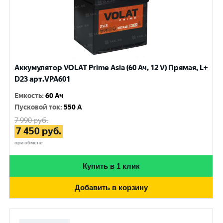
Аккумулятор VOLAT Prime Asia (60 Ач, 12 V) Прямая, L+
D23 арт.VPA601
Емкость
:
60 Ач
Пусковой ток
:
550 A
7 990
руб.
7 450
руб.
при обмене
Купить в 1 клик
Добавить в корзину