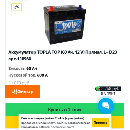
Аккумулятор TOPLA TOP (60 Ач, 12 V) Прямая, L+ D23
арт.118960
Емкость
:
60 Ач
Пусковой ток
:
600 A
11 070
руб.
10 530
руб.
2 768
руб.
Фильтр
в Сплит
при обмене
Купить в 1 клик
Сайт использует файлы Cookie (куки-файлы)
Добавить в корзину
Принять
Продолжая использовать сайт Вы соглашаетесь на
сбор данных о Вашем посещении сайта.