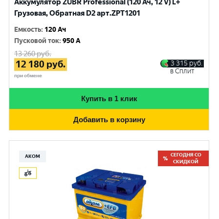
Аккумулятор ZUBR Professional (120 Ач, 12 V) L+
Грузовая, Обратная D2 арт.ZPT1201
Емкость
:
120 Ач
Пусковой ток
:
950 A
13 260
руб.
12 180
руб.
3 315
руб.
в Сплит
при обмене
Купить в 1 клик
Добавить в корзину
СЕГОДНЯ СО
АКОМ
СКИДКОЙ