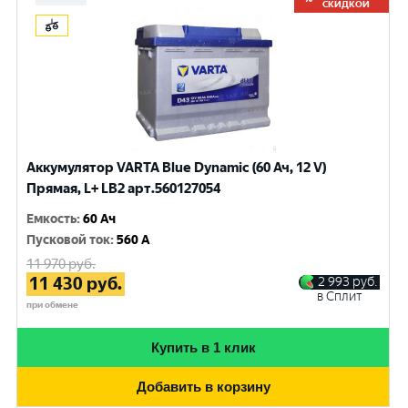
СКИДКОЙ
Аккумулятор VARTA Blue Dynamic (60 Ач, 12 V)
Прямая, L+ LB2 арт.560127054
Емкость
:
60 Ач
Пусковой ток
:
560 A
11 970
руб.
11 430
руб.
2 993
руб.
в Сплит
при обмене
Купить в 1 клик
Добавить в корзину