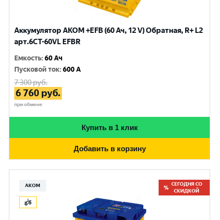
Аккумулятор AKOM +EFB (60 Ач, 12 V) Обратная, R+ L2
арт.6CТ-60VL EFBR
Емкость
:
60 Ач
Пусковой ток
:
600 A
7 300
руб.
6 760
руб.
при обмене
Купить в 1 клик
Добавить в корзину
СЕГОДНЯ СО
АКОМ
СКИДКОЙ