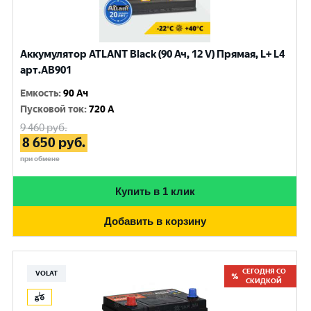
Аккумулятор ATLANT Black (90 Ач, 12 V) Прямая, L+ L4
арт.AB901
Емкость
:
90 Ач
Пусковой ток
:
720 A
9 460
руб.
8 650
руб.
при обмене
Купить в 1 клик
Добавить в корзину
СЕГОДНЯ СО
VOLAT
СКИДКОЙ