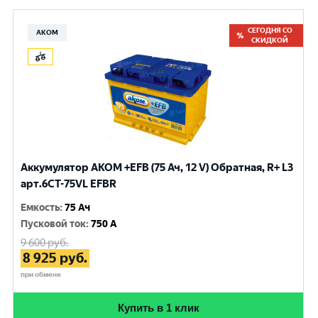
СЕГОДНЯ СО
АКОМ
СКИДКОЙ
Аккумулятор AKOM +EFB (75 Ач, 12 V) Обратная, R+ L3
арт.6СТ-75VL EFBR
Емкость
:
75 Ач
Пусковой ток
:
750 A
9 600
руб.
8 925
руб.
при обмене
Купить в 1 клик