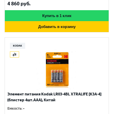
4 860
руб.
Купить в 1 клик
Добавить в корзину
KODAK
Элемент питания Kodak LR03-4BL XTRALIFE [K3A-4]
(блистер 4шт.AАА), Китай
Емкость
:
-