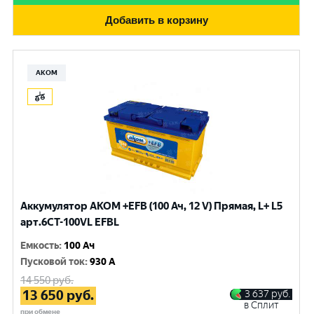
Добавить в корзину
АКОМ
Аккумулятор AKOM +EFB (100 Ач, 12 V) Прямая, L+ L5
арт.6СТ-100VL EFBL
Емкость
:
100 Ач
Пусковой ток
:
930 A
14 550
руб.
13 650
руб.
3 637
руб.
в Сплит
при обмене