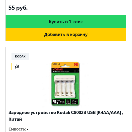
55
руб.
Купить в 1 клик
Добавить в корзину
KODAK
Зарядное устройство Kodak С8002B USB [K4AA/AAA] ,
Китай
Емкость
:
-