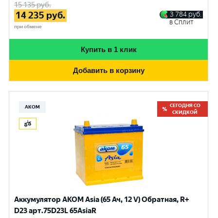
15 135
руб.
14 235
руб.
3 784
руб.
в Сплит
при обмене
Купить в 1 клик
Добавить в корзину
СЕГОДНЯ СО
АКОМ
СКИДКОЙ
Аккумулятор AKOM Asia (65 Ач, 12 V) Обратная, R+
D23 арт.75D23L 65AsiaR