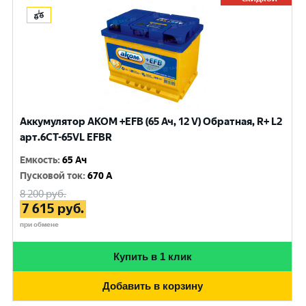
Аккумулятор AKOM +EFB (65 Ач, 12 V) Обратная, R+ L2
арт.6CT-65VL EFBR
Емкость
:
65 Ач
Пусковой ток
:
670 A
8 200
руб.
7 615
руб.
при обмене
Купить в 1 клик
Добавить в корзину