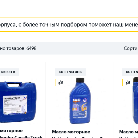
орпуса, с более точным подбором поможет наш мен
но товаров:
6498
Сорти
ENKEULER
KUTTENKEULER
KUTTEN
 моторное
Масло моторное
Масло 
keuler Casalla Truck