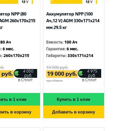
ятор NPP (80
Аккумулятор NPP (100
 AGM 260x170x215
Ач,12 V) AGM 330x171x214
кг
мм 29.5 кг
80 Ач
Емкость
:
100 Ач
я
:
6 мес.
Гарантия
:
6 мес.
ы
:
260x170x215
Габариты
:
330x171x214
б.
19 900
руб.
4 050
4 975
0
руб.
19 000
руб.
руб.
руб.
в Сплит
в Сплит
при обмене
ить в 1 клик
Купить в 1 клик
вить в корзину
Добавить в корзину