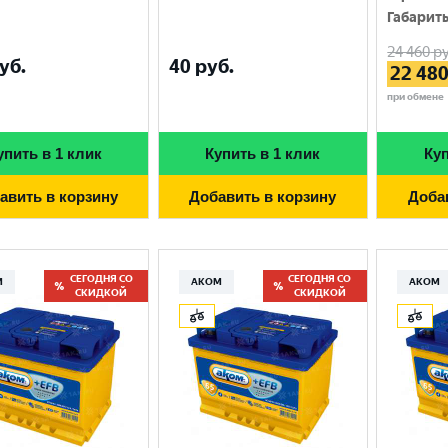
Габарит
24 460
ру
уб.
40
руб.
22 48
при обмене
упить в 1 клик
Купить в 1 клик
Куп
авить в корзину
Добавить в корзину
Доба
СЕГОДНЯ СО
СЕГОДНЯ СО
М
АКОМ
АКОМ
СКИДКОЙ
СКИДКОЙ