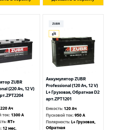
ZUBR
Аккумулятор ZUBR
ятор ZUBR
Professional (120 Ач, 12 V)
nal (220 Ач, 12 V)
L+ Грузовая, Обратная D2
арт.ZPT2204
арт.ZPT1201
220 Ач
Емкость
:
120 Ач
й ток
:
1300 A
Пусковой ток
:
950 A
сть
:
RT+
Полярность
:
L+ Грузовая,
Обратная
я
:
12 мес.