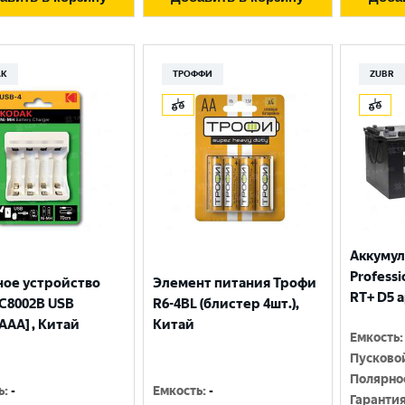
Москва
AK
ТРОФФИ
ZUBR
Аккумул
Professio
ное устройство
Элемент питания Трофи
RT+ D5 
С8002B USB
R6-4BL (блистер 4шт.),
AAA] , Китай
Китай
Емкость
:
Пусково
Полярно
ь
:
-
Емкость
:
-
Гаранти