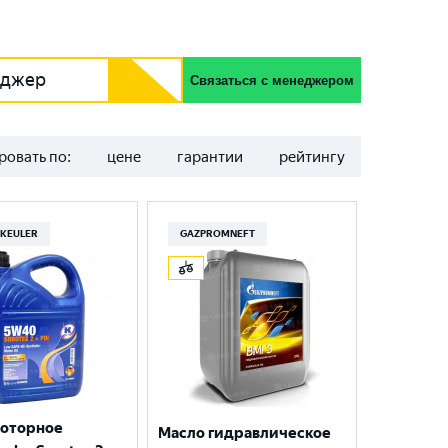
еджер
Связаться с менеджером
ровать по:
цене
гарантии
рейтингу
KEULER
GAZPROMNEFT
моторное
Масло гидравлическое