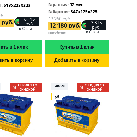
Гарантия
:
12 мес.
ы
:
513x223x223
Габариты
:
347x175x225
б.
13 260
руб.
6 115
0
руб.
3 315
руб.
12 180
руб.
руб.
в Сплит
в Сплит
при обмене
ить в 1 клик
Купить в 1 клик
вить в корзину
Добавить в корзину
СЕГОДНЯ СО
СЕГОДНЯ СО
АКОМ
СКИДКОЙ
СКИДКОЙ