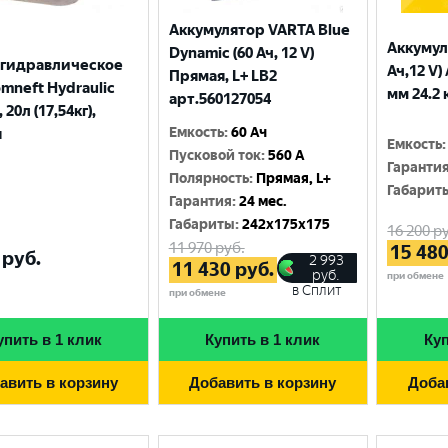
Аккумулятор VARTA Blue
Аккумул
Dynamic (60 Ач, 12 V)
 гидравлическое
Ач,12 V)
Прямая, L+ LB2
mneft Hydraulic
мм 24.2 
арт.560127054
 20л (17,54кг),
Емкость
:
60 Ач
я
Емкость
:
Пусковой ток
:
560 A
Гаранти
Полярность
:
Прямая, L+
Габарит
Гарантия
:
24 мес.
Габариты
:
242x175x175
16 200
ру
11 970
руб.
15 48
руб.
2 993
11 430
руб.
руб.
при обмене
в Сплит
при обмене
упить в 1 клик
Купить в 1 клик
Куп
авить в корзину
Добавить в корзину
Доба