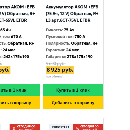
ятор AKOM +EFB
Аккумулятор AKOM +EFB
12 V) Обратная, R+
(75 Ач, 12 V) Обратная, R+
6CT-65VL EFBR
L3 арт.6СТ-75VL EFBR
65 Ач
Емкость
:
75 Ач
й ток
:
670 A
Пусковой ток
:
750 A
сть
:
Обратная, R+
Полярность
:
Обратная, R+
я
:
24 мес.
Гарантия
:
24 мес.
ы
:
242x175x190
Габариты
:
278x175x190
.
9 600
руб.
руб.
8 925
руб.
при обмене
ить в 1 клик
Купить в 1 клик
вить в корзину
Добавить в корзину
СЕГОДНЯ СО
СЕГОДНЯ СО
EUROSTART