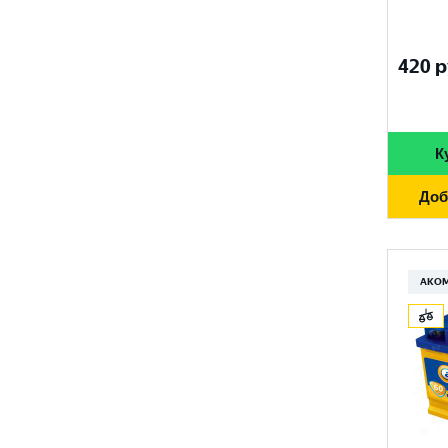
680 A
95 Ач
FURUKAWA BATTERY
690 A
96 Ач
420
р
GANZ
700 A
97 Ач
GIGAWATT
710 A
100 Ач
GIVER
К
720 A
105 Ач
HANKOOK
730 A
Доб
110 Ач
HOG
740 A
120 Ач
HOWTER
750 A
АКО
132 Ач
ISKRA ENERGY
760 A
140 Ач
MAGNUM
765 A
180 Ач
MEGA START
770 A
190 Ач
METACO
780 A
200 Ач