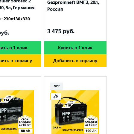
uler Sorotec 2
Gazpromneft ВМГЗ, 20л,
40, 5л, Германия
Россия
ы
:
230x130x330
3 475
руб.
уб.
ить в 1 клик
Купить в 1 клик
вить в корзину
Добавить в корзину
NPP