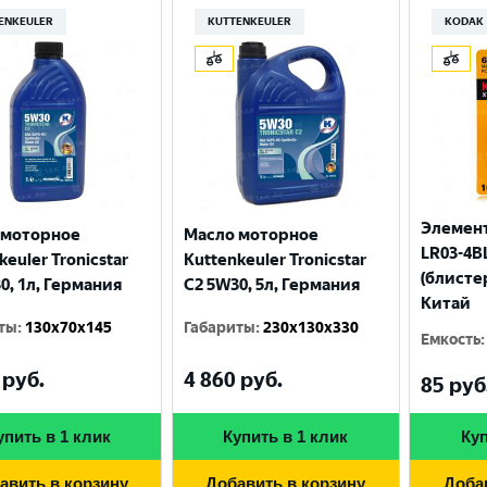
ENKEULER
KUTTENKEULER
KODAK
Элемент
 моторное
Масло моторное
LR03-4BL
keuler Tronicstar
Kuttenkeuler Tronicstar
(блисте
0, 1л, Германия
C2 5W30, 5л, Германия
Китай
ты
:
130x70x145
Габариты
:
230x130x330
Емкость
:
Выберите ваш город
руб.
4 860
руб.
85
руб
Великий Новгород
Санкт-Петербург
упить в 1 клик
Купить в 1 клик
Куп
Гатчина
Смоленск
авить в корзину
Добавить в корзину
Доба