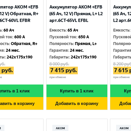
улятор AKOM +EFB
Аккумулятор AKOM +EFB
Аккумул
 12 V) Обратная, R+
(65 Ач, 12 V) Прямая, L+ L2
(65 Ач, 
.6CТ-60VL EFBR
арт.6СТ-65VL EFBL
L2 арт.
ь
:
60 Ач
Емкость
:
65 Ач
Емкость
:
ой ток
:
600 A
Пусковой ток
:
650 A
Пусково
ость
:
Обратная, R+
Полярность
:
Прямая, L+
Полярно
ия
:
24 мес.
Гарантия
:
24 мес.
Гаранти
ты
:
242x175x190
Габариты
:
242x175x190
Габарит
уб.
8 000
руб.
8 200
руб
0
руб.
7 415
руб.
7 615
не
при обмене
при обмене
упить в 1 клик
Купить в 1 клик
Куп
авить в корзину
Добавить в корзину
Доба
М
АКОМ
АКОМ