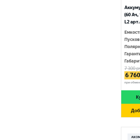
MILES
790 A
Аккум
210 Ач
(60 Ач,
MINSU
800 A
L2 арт
215 Ач
MOLL
815 A
Емкост
220 Ач
Пусков
MUTLU
820 A
Полярн
225 Ач
MYWAY
Гарант
830 A
230 Ач
Габари
NORDSTERN
840 A
7 300
р
250 Ач
6 76
NORDSTERN Evolution
850 A
при обме
OPTIMA
860 A
К
POLUS ARCTIC
870 A
Доб
RIDER
880 A
ROCKET
890 A
SEBANG
АКО