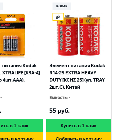
KODAK
 питания Kodak
Элемент питания Kodak
 XTRALIFE [K3A-4]
R14-2S EXTRA HEAVY
р 4шт.AАА),
DUTY [KCHZ 2S] (уп. TRAY
2шт.C), Китай
-
Емкость
:
-
.
55
руб.
ить в 1 клик
Купить в 1 клик
вить в корзину
Добавить в корзину