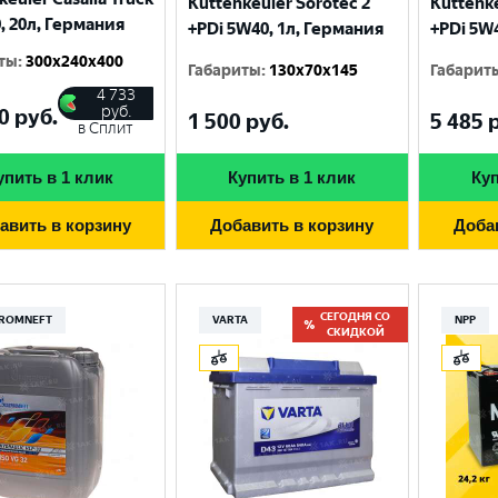
Kuttenkeuler Sorotec 2
Kuttenke
, 20л, Германия
+PDi 5W40, 1л, Германия
+PDi 5W
ты
:
300x240x400
Габариты
:
130x70x145
Габарит
4 733
руб.
0
руб.
1 500
руб.
5 485
р
в Сплит
упить в 1 клик
Купить в 1 клик
Куп
авить в корзину
Добавить в корзину
Доба
СЕГОДНЯ СО
ROMNEFT
VARTA
NPP
СКИДКОЙ