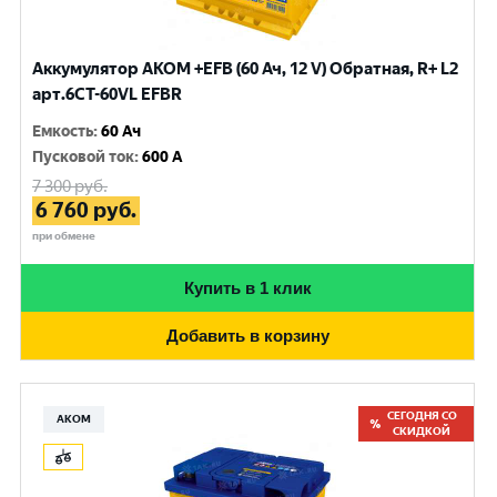
Аккумулятор AKOM +EFB (60 Ач, 12 V) Обратная, R+ L2
арт.6CТ-60VL EFBR
Емкость
:
60 Ач
Пусковой ток
:
600 A
7 300
руб.
6 760
руб.
при обмене
Купить в 1 клик
Добавить в корзину
СЕГОДНЯ СО
АКОМ
СКИДКОЙ