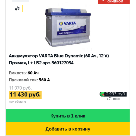
СКИДКОЙ
Аккумулятор VARTA Blue Dynamic (60 Ач, 12 V)
Прямая, L+ LB2 арт.560127054
Емкость
:
60 Ач
Пусковой ток
:
560 A
11 970
руб.
11 430
руб.
2 993
руб.
в Сплит
при обмене
Купить в 1 клик
Добавить в корзину