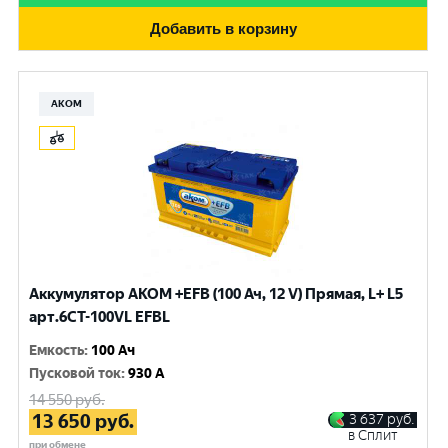
Добавить в корзину
АКОМ
Аккумулятор AKOM +EFB (100 Ач, 12 V) Прямая, L+ L5
арт.6СТ-100VL EFBL
Емкость
:
100 Ач
Пусковой ток
:
930 A
14 550
руб.
13 650
руб.
3 637
руб.
в Сплит
при обмене