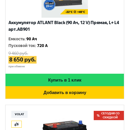
Аккумулятор ATLANT Black (90 Ач, 12 V) Прямая, L+ L4
арт.AB901
Емкость
:
90 Ач
Пусковой ток
:
720 A
9 460
руб.
8 650
руб.
при обмене
Купить в 1 клик
Добавить в корзину
СЕГОДНЯ СО
VOLAT
СКИДКОЙ