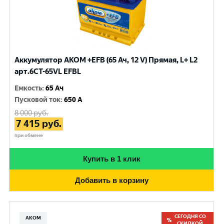
Аккумулятор AKOM +EFB (65 Ач, 12 V) Прямая, L+ L2
арт.6СТ-65VL EFBL
Емкость
:
65 Ач
Пусковой ток
:
650 A
8 000
руб.
7 415
руб.
при обмене
Купить в 1 клик
Добавить в корзину
СЕГОДНЯ СО
АКОМ
СКИДКОЙ