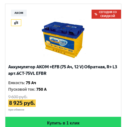
СЕГОДНЯ СО
АКОМ
СКИДКОЙ
Аккумулятор AKOM +EFB (75 Ач, 12 V) Обратная, R+ L3
арт.6СТ-75VL EFBR
Емкость
:
75 Ач
Пусковой ток
:
750 A
9 600
руб.
8 925
руб.
при обмене
Купить в 1 клик