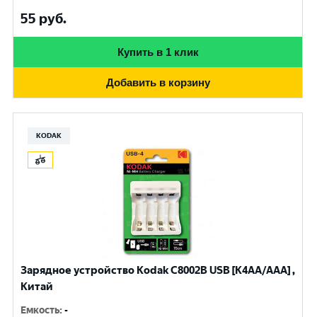
55
руб.
Купить в 1 клик
Добавить в корзину
KODAK
Зарядное устройство Kodak С8002B USB [K4AA/AAA] ,
Китай
Емкость
:
-