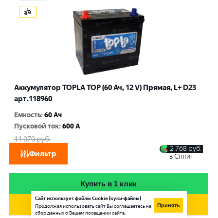
Аккумулятор TOPLA TOP (60 Ач, 12 V) Прямая, L+ D23
арт.118960
Емкость
:
60 Ач
Пусковой ток
:
600 A
11 070
руб.
10 530
руб.
2 768
руб.
Фильтр
в Сплит
при обмене
Купить в 1 клик
Сайт использует файлы Cookie (куки-файлы)
Добавить в корзину
Принять
Продолжая использовать сайт Вы соглашаетесь на
сбор данных о Вашем посещении сайта.