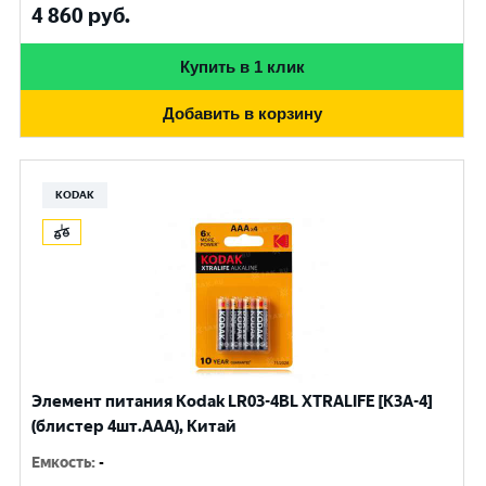
4 860
руб.
Купить в 1 клик
Добавить в корзину
KODAK
Элемент питания Kodak LR03-4BL XTRALIFE [K3A-4]
(блистер 4шт.AАА), Китай
Емкость
:
-