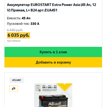
Аккумулятор EUROSTART Extra Power Asia (45 Ач, 12
V) Прямая, L+ B24 арт.EUA451
Емкость
:
45 Ач
Пусковой ток
:
330 A
6 440
руб.
6 035
руб.
при обмене
Купить в 1 клик
Добавить в корзину
ATLANT