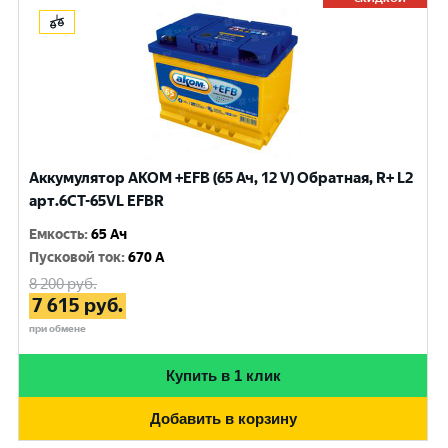
Аккумулятор AKOM +EFB (65 Ач, 12 V) Обратная, R+ L2
арт.6CT-65VL EFBR
Емкость
:
65 Ач
Пусковой ток
:
670 A
8 200
руб.
7 615
руб.
при обмене
Купить в 1 клик
Добавить в корзину