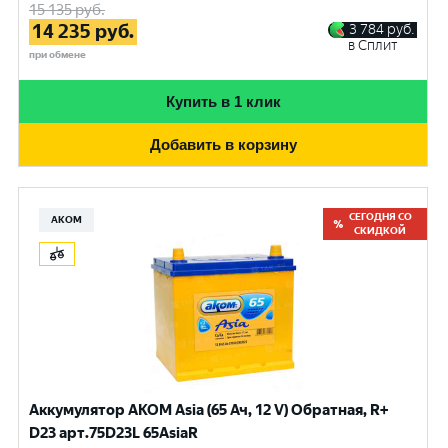
15 135
руб.
14 235
руб.
3 784
руб.
в Сплит
при обмене
Купить в 1 клик
Добавить в корзину
СЕГОДНЯ СО
АКОМ
СКИДКОЙ
Аккумулятор AKOM Asia (65 Ач, 12 V) Обратная, R+
D23 арт.75D23L 65AsiaR