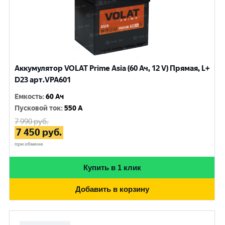
Аккумулятор VOLAT Prime Asia (60 Ач, 12 V) Прямая, L+
D23 арт.VPA601
Емкость
:
60 Ач
Пусковой ток
:
550 A
7 990
руб.
7 450
руб.
при обмене
Купить в 1 клик
Добавить в корзину