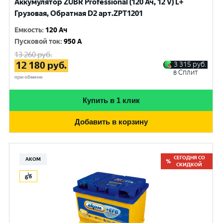
Аккумулятор ZUBR Professional (120 Ач, 12 V) L+
Грузовая, Обратная D2 арт.ZPT1201
Емкость
:
120 Ач
Пусковой ток
:
950 A
13 260
руб.
12 180
руб.
3 315
руб.
в Сплит
при обмене
Купить в 1 клик
Добавить в корзину
СЕГОДНЯ СО
АКОМ
СКИДКОЙ