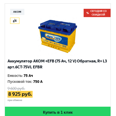
СЕГОДНЯ СО
АКОМ
СКИДКОЙ
Аккумулятор AKOM +EFB (75 Ач, 12 V) Обратная, R+ L3
арт.6СТ-75VL EFBR
Емкость
:
75 Ач
Пусковой ток
:
750 A
9 600
руб.
8 925
руб.
при обмене
Купить в 1 клик