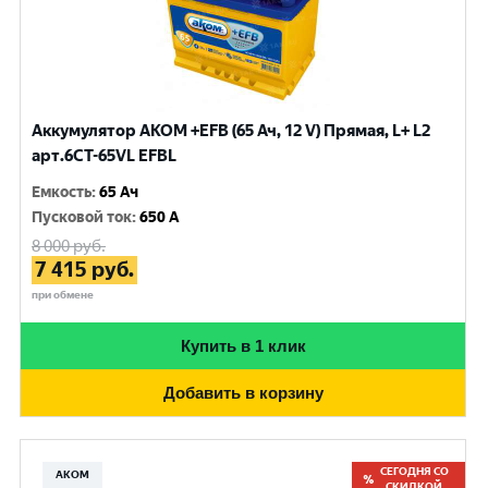
Аккумулятор AKOM +EFB (65 Ач, 12 V) Прямая, L+ L2
арт.6СТ-65VL EFBL
Емкость
:
65 Ач
Пусковой ток
:
650 A
8 000
руб.
7 415
руб.
при обмене
Купить в 1 клик
Добавить в корзину
СЕГОДНЯ СО
АКОМ
СКИДКОЙ