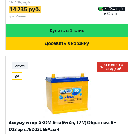
15 135
руб.
14 235
руб.
3 784
руб.
в Сплит
при обмене
Купить в 1 клик
Добавить в корзину
СЕГОДНЯ СО
АКОМ
СКИДКОЙ
Аккумулятор AKOM Asia (65 Ач, 12 V) Обратная, R+
D23 арт.75D23L 65AsiaR