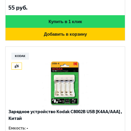
55
руб.
Купить в 1 клик
Добавить в корзину
KODAK
Зарядное устройство Kodak С8002B USB [K4AA/AAA] ,
Китай
Емкость
:
-