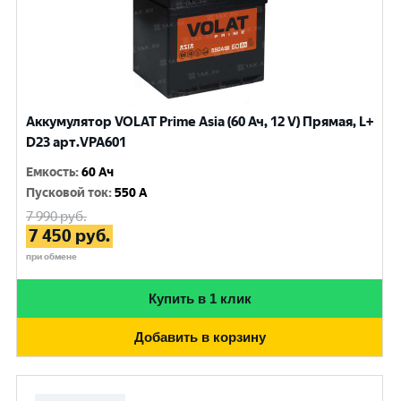
Аккумулятор VOLAT Prime Asia (60 Ач, 12 V) Прямая, L+
D23 арт.VPA601
Емкость
:
60 Ач
Пусковой ток
:
550 A
7 990
руб.
7 450
руб.
при обмене
Купить в 1 клик
Добавить в корзину