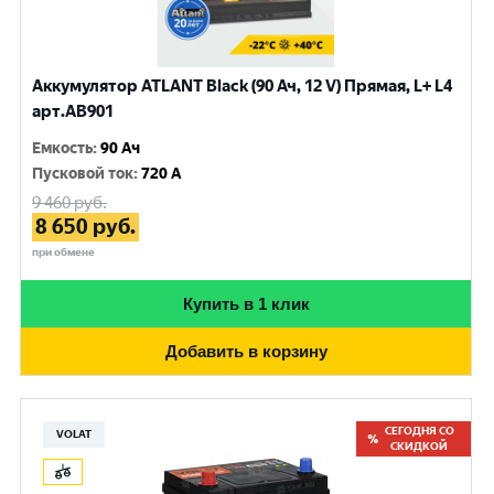
Аккумулятор ATLANT Black (90 Ач, 12 V) Прямая, L+ L4
арт.AB901
Емкость
:
90 Ач
Пусковой ток
:
720 A
9 460
руб.
8 650
руб.
при обмене
Купить в 1 клик
Добавить в корзину
СЕГОДНЯ СО
VOLAT
СКИДКОЙ