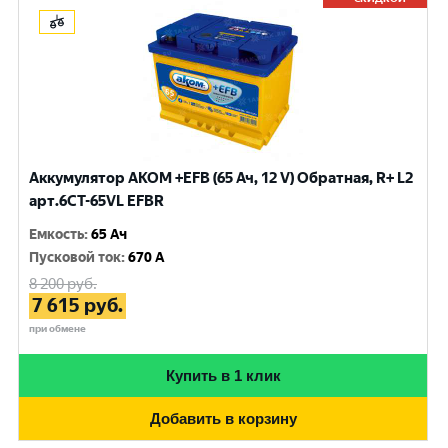
Аккумулятор AKOM +EFB (65 Ач, 12 V) Обратная, R+ L2
арт.6CT-65VL EFBR
Емкость
:
65 Ач
Пусковой ток
:
670 A
8 200
руб.
7 615
руб.
при обмене
Купить в 1 клик
Добавить в корзину