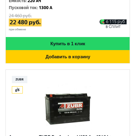
Емкость
:
220 Ач
Пусковой ток
:
1300 A
24 460
руб.
22 480
руб.
6 115
руб.
в Сплит
при обмене
Купить в 1 клик
Добавить в корзину
ZUBR