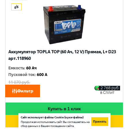
Аккумулятор TOPLA TOP (60 Ач, 12 V) Прямая, L+ D23
арт.118960
Емкость
:
60 Ач
Пусковой ток
:
600 A
11 070
руб.
10 530
руб.
2 768
руб.
Фильтр
в Сплит
при обмене
Купить в 1 клик
Сайт использует файлы Cookie (куки-файлы)
Добавить в корзину
Принять
Продолжая использовать сайт Вы соглашаетесь на
сбор данных о Вашем посещении сайта.