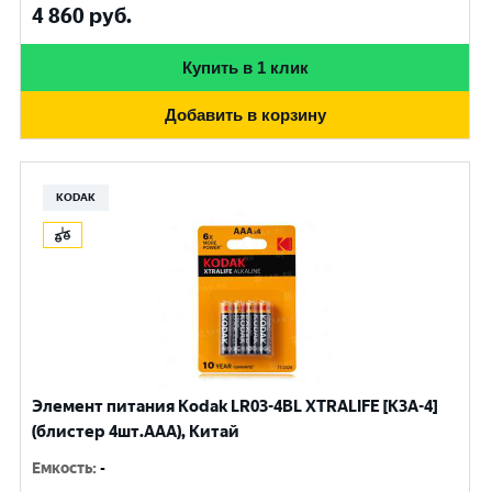
4 860
руб.
Купить в 1 клик
Добавить в корзину
KODAK
Элемент питания Kodak LR03-4BL XTRALIFE [K3A-4]
(блистер 4шт.AАА), Китай
Емкость
:
-