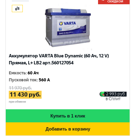
СКИДКОЙ
Аккумулятор VARTA Blue Dynamic (60 Ач, 12 V)
Прямая, L+ LB2 арт.560127054
Емкость
:
60 Ач
Пусковой ток
:
560 A
11 970
руб.
11 430
руб.
2 993
руб.
в Сплит
при обмене
Купить в 1 клик
Добавить в корзину