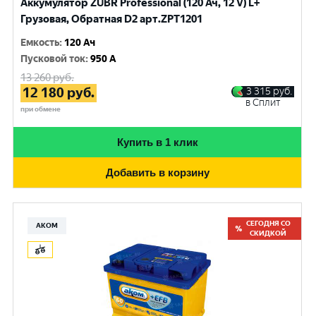
Аккумулятор ZUBR Professional (120 Ач, 12 V) L+
Грузовая, Обратная D2 арт.ZPT1201
Емкость
:
120 Ач
Пусковой ток
:
950 A
13 260
руб.
12 180
руб.
3 315
руб.
в Сплит
при обмене
Купить в 1 клик
Добавить в корзину
СЕГОДНЯ СО
АКОМ
СКИДКОЙ