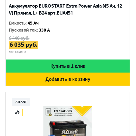
Аккумулятор EUROSTART Extra Power Asia (45 Ач, 12
V) Прямая, L+ B24 арт.EUA451
Емкость
:
45 Ач
Пусковой ток
:
330 A
6 440
руб.
6 035
руб.
при обмене
Купить в 1 клик
Добавить в корзину
ATLANT