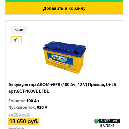
Добавить в корзину
АКОМ
Аккумулятор AKOM +EFB (100 Ач, 12 V) Прямая, L+ L5
арт.6СТ-100VL EFBL
Емкость
:
100 Ач
Пусковой ток
:
930 A
14 550
руб.
13 650
руб.
3 637
руб.
в Сплит
при обмене