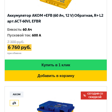
Аккумулятор AKOM +EFB (60 Ач, 12 V) Обратная, R+ L2
арт.6CТ-60VL EFBR
Емкость
:
60 Ач
Пусковой ток
:
600 A
7 300
руб.
6 760
руб.
при обмене
Купить в 1 клик
Добавить в корзину
СЕГОДНЯ СО
АКОМ
СКИДКОЙ