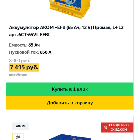
Аккумулятор AKOM +EFB (65 Ач, 12 V) Прямая, L+ L2
арт.6СТ-65VL EFBL
Емкость
:
65 Ач
Пусковой ток
:
650 A
8 000
руб.
7 415
руб.
при обмене
Купить в 1 клик
Добавить в корзину
СЕГОДНЯ СО
АКОМ
СКИДКОЙ