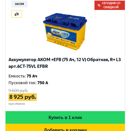
СЕГОДНЯ СО
АКОМ
СКИДКОЙ
Аккумулятор AKOM +EFB (75 Ач, 12 V) Обратная, R+ L3
арт.6СТ-75VL EFBR
Емкость
:
75 Ач
Пусковой ток
:
750 A
9 600
руб.
8 925
руб.
при обмене
Купить в 1 клик
Добавить в корзину