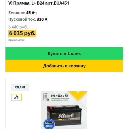
V) Прямая, L+ B24 арт.EUA451
Емкость
:
45 Ач
Пусковой ток
:
330 A
6 440
руб.
6 035
руб.
при обмене
Купить в 1 клик
Добавить в корзину
ATLANT