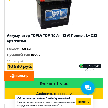
Аккумулятор TOPLA TOP (60 Ач, 12 V) Прямая, L+ D23
арт.118960
Емкость
:
60 Ач
Пусковой ток
:
600 A
11 070
руб.
10 530
руб.
2 768
руб.
в Сплит
при обмене
Фильтр
Купить в 1 клик
Добавить в корзину
Сайт использует файлы Cookie (куки-файлы)
Принять
Продолжая использовать сайт Вы соглашаетесь на
сбор данных о Вашем посещении сайта.