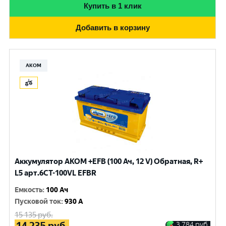
Купить в 1 клик
Добавить в корзину
АКОМ
Аккумулятор AKOM +EFB (100 Ач, 12 V) Обратная, R+
L5 арт.6СТ-100VL EFBR
Емкость
:
100 Ач
Пусковой ток
:
930 A
15 135
руб.
14 235
руб.
3 784
руб.