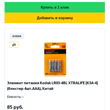
Купить в 1 клик
Добавить в корзину
KODAK
Элемент питания Kodak LR03-4BL XTRALIFE [K3A-4]
(блистер 4шт.AАА), Китай
Емкость
:
-
85
руб.