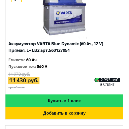
Аккумулятор VARTA Blue Dynamic (60 Ач, 12 V)
Прямая, L+ LB2 арт.560127054
Емкость
:
60 Ач
Пусковой ток
:
560 A
11 970
руб.
11 430
руб.
2 993
руб.
в Сплит
при обмене
Купить в 1 клик
Добавить в корзину