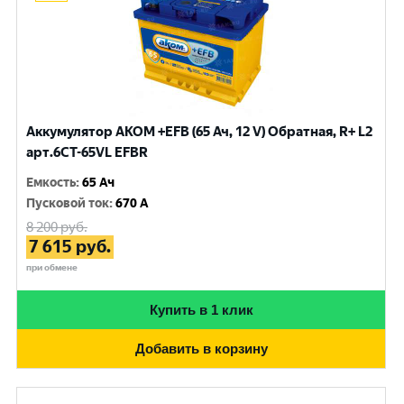
Аккумулятор AKOM +EFB (65 Ач, 12 V) Обратная, R+ L2
арт.6CT-65VL EFBR
Емкость
:
65 Ач
Пусковой ток
:
670 A
8 200
руб.
7 615
руб.
при обмене
Купить в 1 клик
Добавить в корзину