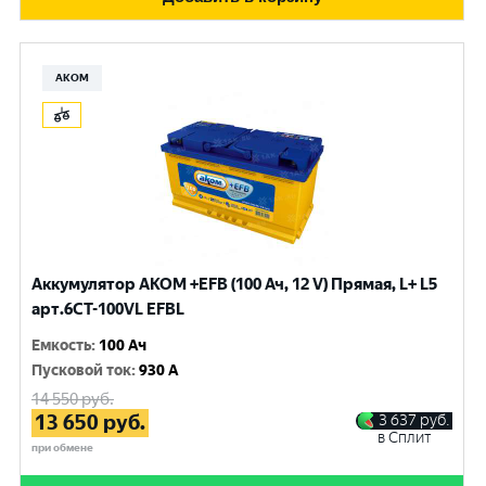
АКОМ
Аккумулятор AKOM +EFB (100 Ач, 12 V) Прямая, L+ L5
арт.6СТ-100VL EFBL
Емкость
:
100 Ач
Пусковой ток
:
930 A
14 550
руб.
13 650
руб.
3 637
руб.
в Сплит
при обмене