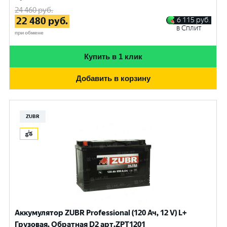
24 460
руб.
22 480
руб.
6 115
руб.
в Сплит
при обмене
Купить в 1 клик
Добавить в корзину
ZUBR
Аккумулятор ZUBR Professional (120 Ач, 12 V) L+
Грузовая, Обратная D2 арт.ZPT1201