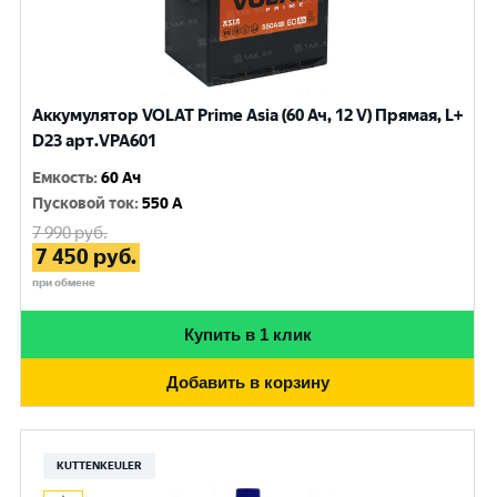
Аккумулятор VOLAT Prime Asia (60 Ач, 12 V) Прямая, L+
D23 арт.VPA601
Емкость
:
60 Ач
Пусковой ток
:
550 A
7 990
руб.
7 450
руб.
при обмене
Купить в 1 клик
Добавить в корзину
KUTTENKEULER