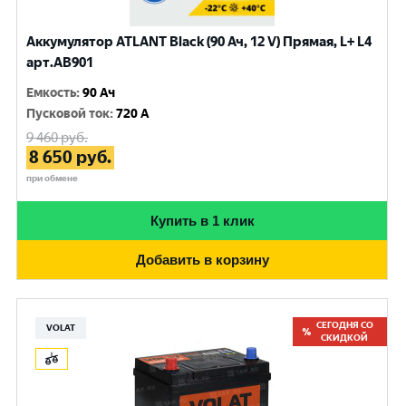
Аккумулятор ATLANT Black (90 Ач, 12 V) Прямая, L+ L4
арт.AB901
Емкость
:
90 Ач
Пусковой ток
:
720 A
9 460
руб.
8 650
руб.
при обмене
Купить в 1 клик
Добавить в корзину
СЕГОДНЯ СО
VOLAT
СКИДКОЙ