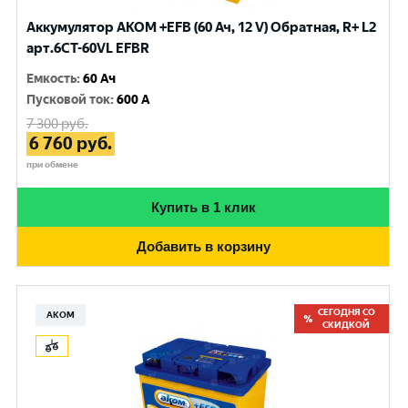
Аккумулятор AKOM +EFB (60 Ач, 12 V) Обратная, R+ L2
арт.6CТ-60VL EFBR
Емкость
:
60 Ач
Пусковой ток
:
600 A
7 300
руб.
6 760
руб.
при обмене
Купить в 1 клик
Добавить в корзину
СЕГОДНЯ СО
АКОМ
СКИДКОЙ