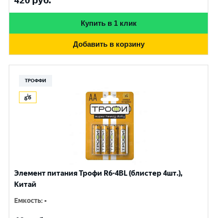
420
руб.
Купить в 1 клик
Добавить в корзину
ТРОФФИ
Элемент питания Трофи R6-4BL (блистер 4шт.),
Китай
Емкость
:
-