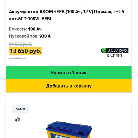
Аккумулятор AKOM +EFB (100 Ач, 12 V) Прямая, L+ L5
арт.6СТ-100VL EFBL
Емкость
:
100 Ач
Пусковой ток
:
930 A
14 550
руб.
13 650
руб.
3 637
руб.
в Сплит
при обмене
Купить в 1 клик
Добавить в корзину
АКОМ