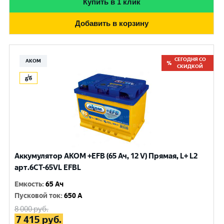
Купить в 1 клик
Добавить в корзину
СЕГОДНЯ СО
АКОМ
СКИДКОЙ
Аккумулятор AKOM +EFB (65 Ач, 12 V) Прямая, L+ L2
арт.6СТ-65VL EFBL
Емкость
:
65 Ач
Пусковой ток
:
650 A
8 000
руб.
7 415
руб.