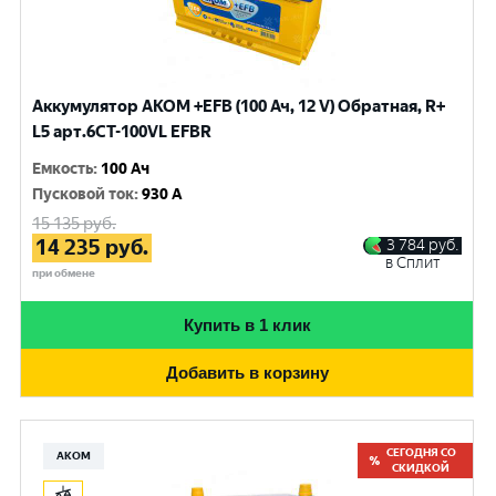
Аккумулятор AKOM +EFB (100 Ач, 12 V) Обратная, R+
L5 арт.6СТ-100VL EFBR
Емкость
:
100 Ач
Пусковой ток
:
930 A
15 135
руб.
14 235
руб.
3 784
руб.
в Сплит
при обмене
Купить в 1 клик
Добавить в корзину
СЕГОДНЯ СО
АКОМ
СКИДКОЙ