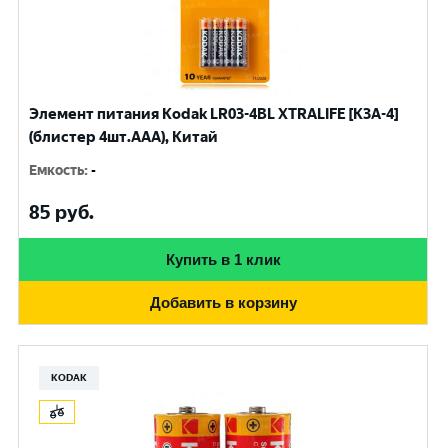
Элемент питания Kodak LR03-4BL XTRALIFE [K3A-4]
(блистер 4шт.AАА), Китай
Емкость
:
-
85
руб.
Купить в 1 клик
Добавить в корзину
KODAK