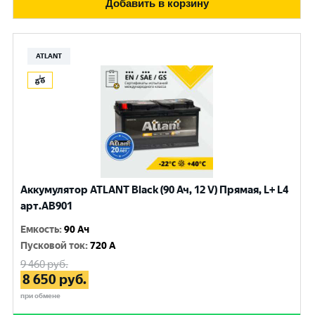
Добавить в корзину
ATLANT
Аккумулятор ATLANT Black (90 Ач, 12 V) Прямая, L+ L4
арт.AB901
Емкость
:
90 Ач
Пусковой ток
:
720 A
9 460
руб.
8 650
руб.
при обмене