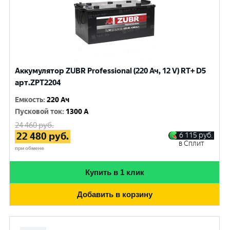
Аккумулятор ZUBR Professional (220 Ач, 12 V) RT+ D5
арт.ZPT2204
Емкость
:
220 Ач
Пусковой ток
:
1300 A
24 460
руб.
22 480
руб.
6 115
руб.
в Сплит
при обмене
Купить в 1 клик
Добавить в корзину