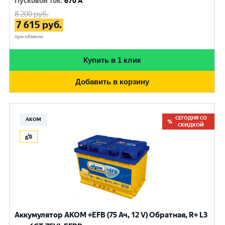
Пусковой ток
:
670 A
8 200
руб.
7 615
руб.
при обмене
Купить в 1 клик
Добавить в корзину
СЕГОДНЯ СО
АКОМ
СКИДКОЙ
Аккумулятор AKOM +EFB (75 Ач, 12 V) Обратная, R+ L3