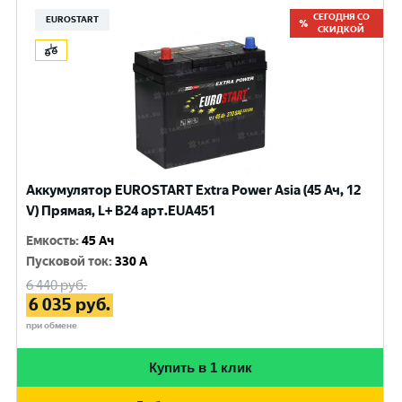
СЕГОДНЯ СО
EUROSTART
СКИДКОЙ
Аккумулятор EUROSTART Extra Power Asia (45 Ач, 12
V) Прямая, L+ B24 арт.EUA451
Емкость
:
45 Ач
Пусковой ток
:
330 A
6 440
руб.
6 035
руб.
при обмене
Купить в 1 клик