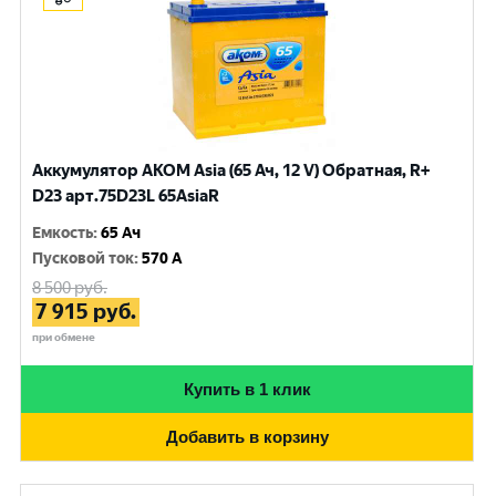
Аккумулятор AKOM Asia (65 Ач, 12 V) Обратная, R+
D23 арт.75D23L 65AsiaR
Емкость
:
65 Ач
Пусковой ток
:
570 A
8 500
руб.
7 915
руб.
при обмене
Купить в 1 клик
Добавить в корзину