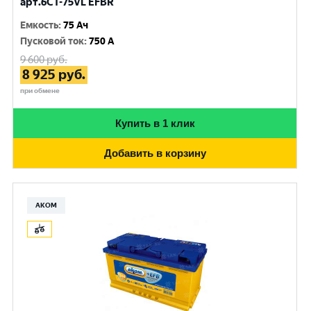
арт.6СТ-75VL EFBR
Емкость
:
75 Ач
Пусковой ток
:
750 A
9 600
руб.
8 925
руб.
при обмене
Купить в 1 клик
Добавить в корзину
АКОМ