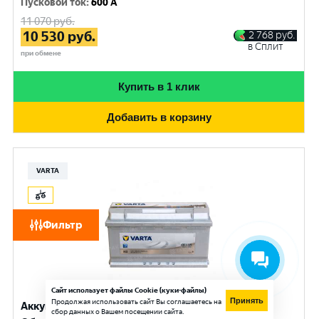
Пусковой ток
:
600 A
11 070
руб.
10 530
руб.
2 768
руб.
в Сплит
при обмене
Купить в 1 клик
Добавить в корзину
VARTA
Фильтр
Сайт использует файлы Cookie (куки-файлы)
Принять
Продолжая использовать сайт Вы соглашаетесь на
Аккумулятор VARTA Silver Dynamic (100 Ач, 12 V)
сбор данных о Вашем посещении сайта.