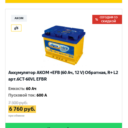
СЕГОДНЯ СО
АКОМ
СКИДКОЙ
Аккумулятор AKOM +EFB (60 Ач, 12 V) Обратная, R+ L2
арт.6CТ-60VL EFBR
Емкость
:
60 Ач
Пусковой ток
:
600 A
7 300
руб.
6 760
руб.
при обмене