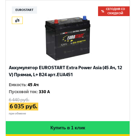
СЕГОДНЯ СО
EUROSTART
СКИДКОЙ
Аккумулятор EUROSTART Extra Power Asia (45 Ач, 12
V) Прямая, L+ B24 арт.EUA451
Емкость
:
45 Ач
Пусковой ток
:
330 A
6 440
руб.
6 035
руб.
при обмене
Купить в 1 клик