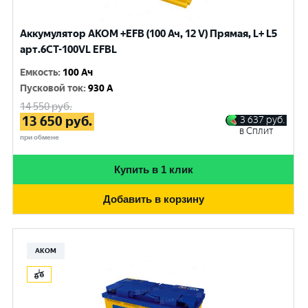
Аккумулятор AKOM +EFB (100 Ач, 12 V) Прямая, L+ L5
арт.6СТ-100VL EFBL
Емкость
:
100 Ач
Пусковой ток
:
930 A
14 550
руб.
13 650
руб.
3 637
руб.
в Сплит
при обмене
Купить в 1 клик
Добавить в корзину
АКОМ