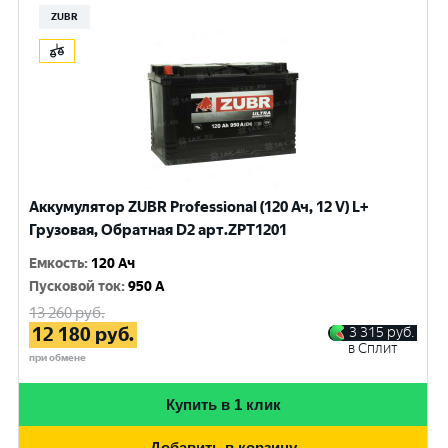
ZUBR
Аккумулятор ZUBR Professional (120 Ач, 12 V) L+
Грузовая, Обратная D2 арт.ZPT1201
Емкость
:
120 Ач
Пусковой ток
:
950 A
13 260
руб.
12 180
руб.
3 315
руб.
в Сплит
при обмене
Купить в 1 клик
Добавить в корзину