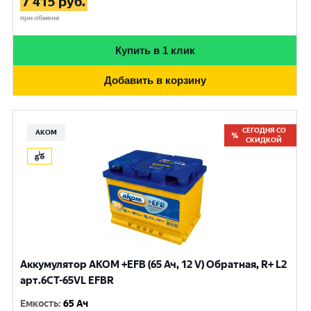
7 415
руб.
при обмене
Купить в 1 клик
Добавить в корзину
СЕГОДНЯ СО
АКОМ
СКИДКОЙ
Аккумулятор AKOM +EFB (65 Ач, 12 V) Обратная, R+ L2
арт.6CT-65VL EFBR
Емкость
:
65 Ач