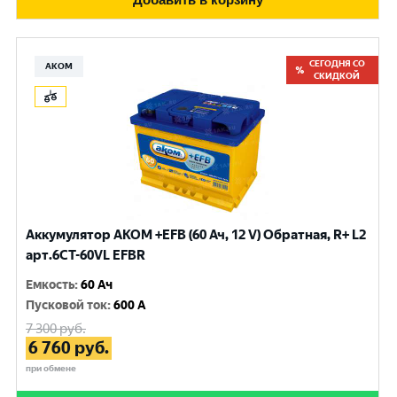
СЕГОДНЯ СО
АКОМ
СКИДКОЙ
Аккумулятор AKOM +EFB (60 Ач, 12 V) Обратная, R+ L2
арт.6CТ-60VL EFBR
Емкость
:
60 Ач
Пусковой ток
:
600 A
7 300
руб.
6 760
руб.
при обмене