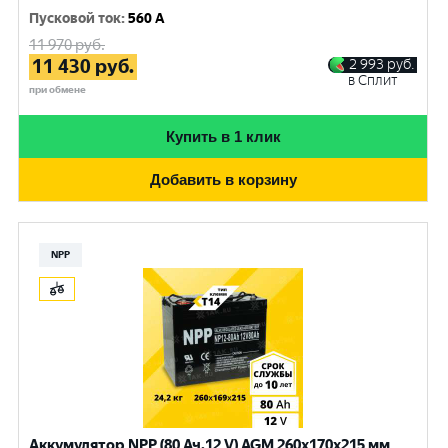
Пусковой ток
:
560 A
11 970
руб.
11 430
руб.
2 993
руб.
в Сплит
при обмене
Купить в 1 клик
Добавить в корзину
NPP
Аккумулятор NPP (80 Ач,12 V) AGM 260x170x215 мм