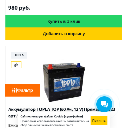
980
руб.
Купить в 1 клик
Добавить в корзину
TOPLA
Фильтр
Аккумулятор TOPLA TOP (60 Ач, 12 V) Прямая, L+ D23
арт.118960
Сайт использует файлы Cookie (куки-файлы)
Принять
Продолжая использовать сайт Вы соглашаетесь на
Емкость
сбор данных о Вашем посещении сайта.
:
60 Ач