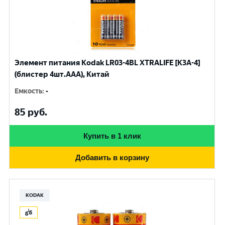
Элемент питания Kodak LR03-4BL XTRALIFE [K3A-4]
(блистер 4шт.AАА), Китай
Емкость
:
-
85
руб.
Купить в 1 клик
Добавить в корзину
KODAK