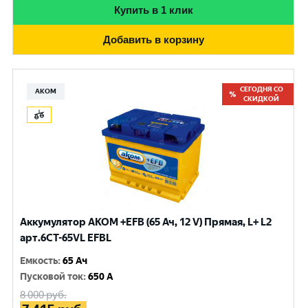
Купить в 1 клик
Добавить в корзину
СЕГОДНЯ СО
АКОМ
СКИДКОЙ
Аккумулятор AKOM +EFB (65 Ач, 12 V) Прямая, L+ L2
арт.6СТ-65VL EFBL
Емкость
:
65 Ач
Пусковой ток
:
650 A
8 000
руб.