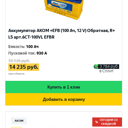
Аккумулятор AKOM +EFB (100 Ач, 12 V) Обратная, R+
L5 арт.6СТ-100VL EFBR
Емкость
:
100 Ач
Пусковой ток
:
930 A
15 135
руб.
14 235
руб.
3 784
руб.
в Сплит
при обмене
Купить в 1 клик
Добавить в корзину
СЕГОДНЯ СО
АКОМ
СКИДКОЙ