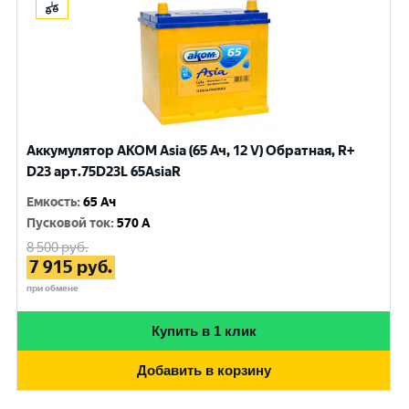
Аккумулятор AKOM Asia (65 Ач, 12 V) Обратная, R+
D23 арт.75D23L 65AsiaR
Емкость
:
65 Ач
Пусковой ток
:
570 A
8 500
руб.
7 915
руб.
при обмене
Купить в 1 клик
Добавить в корзину