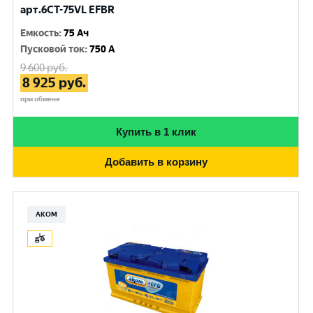
арт.6СТ-75VL EFBR
Емкость
:
75 Ач
Пусковой ток
:
750 A
9 600
руб.
8 925
руб.
при обмене
Купить в 1 клик
Добавить в корзину
АКОМ