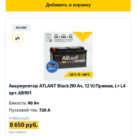
Добавить в корзину
ATLANT
Аккумулятор ATLANT Black (90 Ач, 12 V) Прямая, L+ L4
арт.AB901
Емкость
:
90 Ач
Пусковой ток
:
720 A
9 460
руб.
8 650
руб.
при обмене