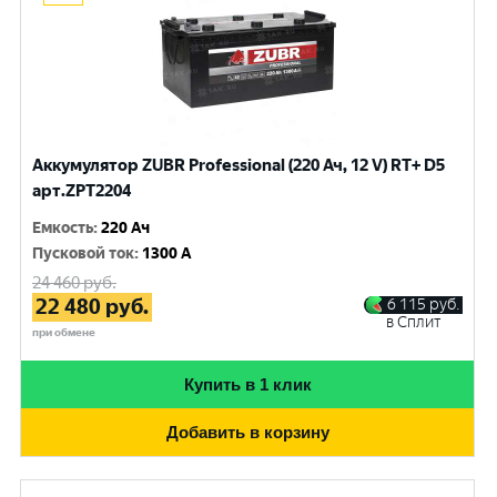
Аккумулятор ZUBR Professional (220 Ач, 12 V) RT+ D5
арт.ZPT2204
Емкость
:
220 Ач
Пусковой ток
:
1300 A
24 460
руб.
22 480
руб.
6 115
руб.
в Сплит
при обмене
Купить в 1 клик
Добавить в корзину